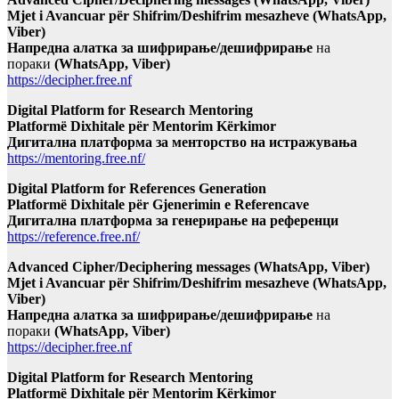
Mjet i Avancuar për Shifrim/Deshifrim mesazheve (WhatsApp,
Viber)
Напредна алатка за шифрирање/дешифрирање
на
пораки
(WhatsApp, Viber)
https://decipher.free.nf
Digital Platform for Research Mentoring
Platformë Dixhitale për Mentorim Kërkimor
Дигитална платформа за менторство на истражувања
https://mentoring.free.nf/
Digital Platform for References Generation
Platformë Dixhitale për Gjenerimin e Referencave
Дигитална платформа за генерирање на референци
https://reference.free.nf/
Advanced Cipher/Deciphering messages (WhatsApp, Viber)
Mjet i Avancuar për Shifrim/Deshifrim mesazheve (WhatsApp,
Viber)
Напредна алатка за шифрирање/дешифрирање
на
пораки
(WhatsApp, Viber)
https://decipher.free.nf
Digital Platform for Research Mentoring
Platformë Dixhitale për Mentorim Kërkimor