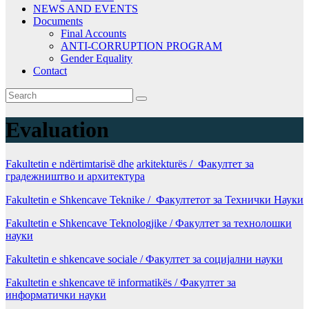
NEWS AND EVENTS
Documents
Final Accounts
ANTI-CORRUPTION PROGRAM
Gender Equality
Contact
Evaluation
Fakultetin e ndërtimtarisë dhe
arkitekturës / Факултет за
градежништво и архитектура
Fakultetin e Shkencave Teknike / Факултетот за Технички Науки
Fakultetin e Shkencave Teknologjike / Факултет за технолошки
науки
Fakultetin e shkencave sociale / Факултет за социјални науки
Fakultetin e shkencave të informatikës / Факултет за
информатички науки