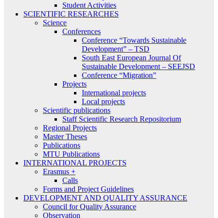
Student Activities
SCIENTIFIC RESEARCHES
Science
Conferences
Conference “Towards Sustainable
Development” – TSD
South East European Journal Of
Sustainable Development – SEEJSD
Conference “Migration”
Projects
International projects
Local projects
Scientific publications
Staff Scientific Research Repositorium
Regional Projects
Master Theses
Publications
MTU Publications
INTERNATIONAL PROJECTS
Erasmus +
Calls
Forms and Project Guidelines
DEVELOPMENT AND QUALITY ASSURANCE
Council for Quality Assurance
Observation