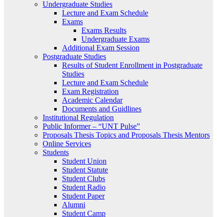
Undergraduate Studies
Lecture and Exam Schedule
Exams
Exams Results
Undergraduate Exams
Additional Exam Session
Postgraduate Studies
Results of Student Enrollment in Postgraduate
Studies
Lecture and Exam Schedule
Exam Registration
Academic Calendar
Documents and Guidlines
Institutional Regulation
Public Informer – “UNT Pulse”
Proposals Thesis Topics and Proposals Thesis Mentors
Online Services
Students
Student Union
Student Statute
Student Clubs
Student Radio
Student Paper
Alumni
Student Camp