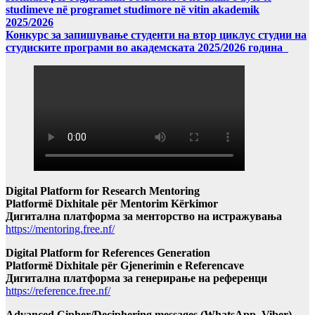
studimeve në programet studimore në vitin akademik
2025/2026
Конкурс за запишување студенти на втор циклус студии на
студиските програми во академската 2025/2026 година
Digital Platform for Research Mentoring
Platformë Dixhitale për Mentorim Kërkimor
Дигитална платформа за менторство на истражувања
https://mentoring.free.nf/
Digital Platform for References Generation
Platformë Dixhitale për Gjenerimin e Referencave
Дигитална платформа за генерирање на референци
https://reference.free.nf/
Advanced Cipher/Deciphering messages (WhatsApp, Viber)