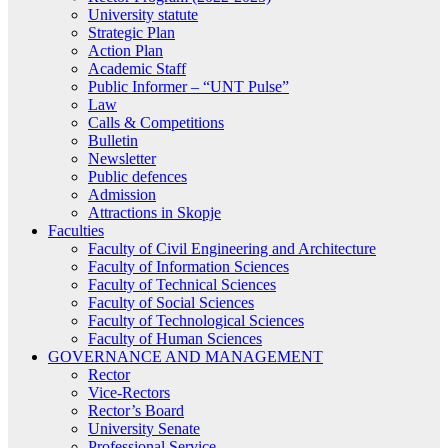
University statute
Strategic Plan
Action Plan
Academic Staff
Public Informer – “UNT Pulse”
Law
Calls & Competitions
Bulletin
Newsletter
Public defences
Admission
Attractions in Skopje
Faculties
Faculty of Civil Engineering and Architecture
Faculty of Information Sciences
Faculty of Technical Sciences
Faculty of Social Sciences
Faculty of Technological Sciences
Faculty of Human Sciences
GOVERNANCE AND MANAGEMENT
Rector
Vice-Rectors
Rector’s Board
University Senate
Professional Service