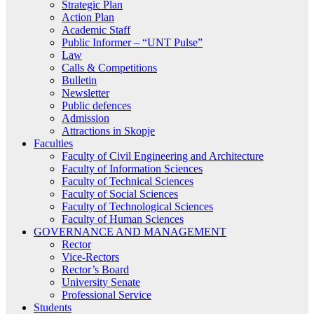
Strategic Plan
Action Plan
Academic Staff
Public Informer – “UNT Pulse”
Law
Calls & Competitions
Bulletin
Newsletter
Public defences
Admission
Attractions in Skopje
Faculties
Faculty of Civil Engineering and Architecture
Faculty of Information Sciences
Faculty of Technical Sciences
Faculty of Social Sciences
Faculty of Technological Sciences
Faculty of Human Sciences
GOVERNANCE AND MANAGEMENT
Rector
Vice-Rectors
Rector’s Board
University Senate
Professional Service
Students