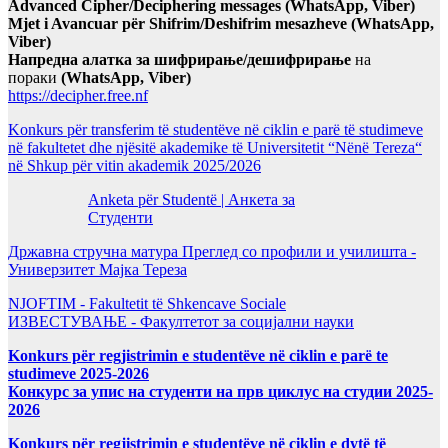
Advanced Cipher/Deciphering messages (WhatsApp, Viber)
Mjet i Avancuar për Shifrim/Deshifrim mesazheve (WhatsApp,
Viber)
Напредна алатка за шифрирање/дешифрирање
на
пораки
(WhatsApp, Viber)
https://decipher.free.nf
Konkurs për transferim të studentëve në ciklin e parë të studimeve
në fakultetet dhe njësitë akademike të Universitetit “Nënë Tereza“
në Shkup për vitin akademik 2025/2026
Anketa për Studentë | Анкета за
Студенти
Државна стручна матура Преглед со профили и училишта -
Универзитет Мајка Тереза
NJOFTIM - Fakultetit të Shkencave Sociale
ИЗВЕСТУВАЊЕ - Факултетот за социјални науки
Konkurs për regjistrimin e studentëve në ciklin e parë te
studimeve 2025-2026
Конкурс за упис на студенти на прв циклус на студии 2025-
2026
Konkurs për regjistrimin e studentëve në ciklin e dytë të