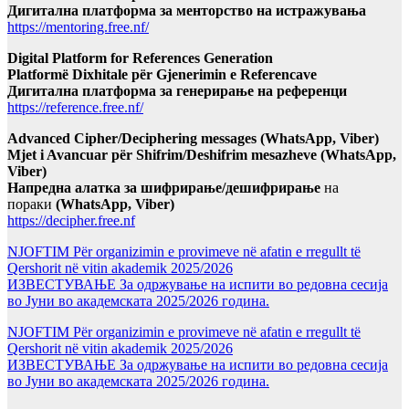
Дигитална платформа за менторство на истражувања
https://mentoring.free.nf/
Digital Platform for References Generation
Platformë Dixhitale për Gjenerimin e Referencave
Дигитална платформа за генерирање на референци
https://reference.free.nf/
Advanced Cipher/Deciphering messages (WhatsApp, Viber)
Mjet i Avancuar për Shifrim/Deshifrim mesazheve (WhatsApp,
Viber)
Напредна алатка за шифрирање/дешифрирање
на
пораки
(WhatsApp, Viber)
https://decipher.free.nf
NJOFTIM Për organizimin e provimeve në afatin e rregullt të
Qershorit në vitin akademik 2025/2026
ИЗВЕСТУВАЊЕ За одржување на испити во редовна сесија
во Јуни во академската 2025/2026 година.
NJOFTIM Për organizimin e provimeve në afatin e rregullt të
Qershorit në vitin akademik 2025/2026
ИЗВЕСТУВАЊЕ За одржување на испити во редовна сесија
во Јуни во академската 2025/2026 година.