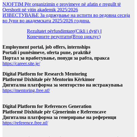
NJOFTIM Për organizimin e provimeve në afatin e rregullt të
Qershorit në vitin akademik 2025/2026
ИЗВЕСТУВАЊЕ За одржување на испити во редовна сесија
во Јуни во академската 2025/2026 година.
Rezultatet përfundimtare(Cikli i dytë) ||
Конечните резултати(Втор циклус)
Employment portal, job offers, internships
Portali i punësimeve, oferta pune, praktikë
Портал за вработување, понуди за рабта, пракса
https://career.site.je/
Digital Platform for Research Mentoring
Platformë Dixhitale për Mentorim Kërkimor
Дигитална платформа за менторство на истражувања
https://mentoring.free.nf/
Digital Platform for References Generation
Platformë Dixhitale për Gjenerimin e Referencave
Дигитална платформа за генерирање на референци
https://reference.free.nf/