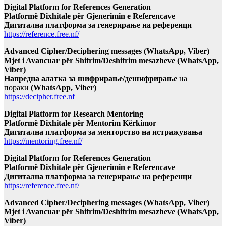
Digital Platform for References Generation
Platformë Dixhitale për Gjenerimin e Referencave
Дигитална платформа за генерирање на референци
https://reference.free.nf/
Advanced Cipher/Deciphering messages (WhatsApp, Viber)
Mjet i Avancuar për Shifrim/Deshifrim mesazheve (WhatsApp,
Viber)
Напредна алатка за шифрирање/дешифрирање
на
пораки
(WhatsApp, Viber)
https://decipher.free.nf
Digital Platform for Research Mentoring
Platformë Dixhitale për Mentorim Kërkimor
Дигитална платформа за менторство на истражувања
https://mentoring.free.nf/
Digital Platform for References Generation
Platformë Dixhitale për Gjenerimin e Referencave
Дигитална платформа за генерирање на референци
https://reference.free.nf/
Advanced Cipher/Deciphering messages (WhatsApp, Viber)
Mjet i Avancuar për Shifrim/Deshifrim mesazheve (WhatsApp,
Viber)