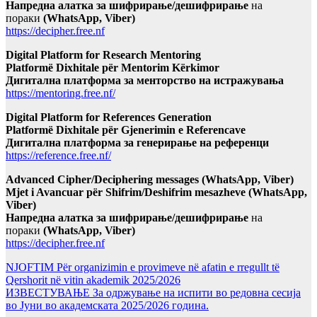
Напредна алатка за шифрирање/дешифрирање
на
пораки
(WhatsApp, Viber)
https://decipher.free.nf
Digital Platform for Research Mentoring
Platformë Dixhitale për Mentorim Kërkimor
Дигитална платформа за менторство на истражувања
https://mentoring.free.nf/
Digital Platform for References Generation
Platformë Dixhitale për Gjenerimin e Referencave
Дигитална платформа за генерирање на референци
https://reference.free.nf/
Advanced Cipher/Deciphering messages (WhatsApp, Viber)
Mjet i Avancuar për Shifrim/Deshifrim mesazheve (WhatsApp,
Viber)
Напредна алатка за шифрирање/дешифрирање
на
пораки
(WhatsApp, Viber)
https://decipher.free.nf
NJOFTIM Për organizimin e provimeve në afatin e rregullt të
Qershorit në vitin akademik 2025/2026
ИЗВЕСТУВАЊЕ За одржување на испити во редовна сесија
во Јуни во академската 2025/2026 година.