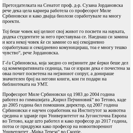
Претседателката на Сенатот проф. д-р. Сузана Јордановска
рече дека цела кариера работела со професорот Миле
Србиновски и како двајца биолози соработувале на многу
проекти.
Тој беше човек кој целиот свој живот го посвети на науката,
додека студентите за него преставуваа се. Наеднаш си замина
и кога некој човек ќе си замине со кој секојдневно
соработуваш и секојдневно комуницираш, тоа е многу тешко
чувство“, рече Јордановска.
Г-ѓа Србиновска, која заедно со нејзините две ќерки беше дел
од комеморативната седница, таа се изрази дека е почестена за
оваа почит посветена на нејзиниот сопруг, а донираше
значителен број на негови книги, кои ги подари на
библиотеката на УМТ.
Професорот Миле Србиновски од 1983 до 2004 година
работел во гимназијата „Кирил Пејчиновиќ“ во Тетово, каде
до 2005 година бил помошник директор, од 2007 година
Србиновски е научен соработник на Институтот за животна
средина и здравје при Универзитетот на Југоисточна Европа
во Тетово, каде што работел и како професор до 2017 година,
потоа се придружи како професор на новоотворениот
Универзитет „Мајка Тереза“ во Скопје.