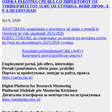
ОДРЖА РАБОТНА СРЕДБА СО ДИРЕКТОРОТ ОД
УНИВЕРЗИТЕТОТ SUBÜ ОД ТУРЦИЈА, ВОНР. ПРОФ. Д-
Р АЛИ ЕРДУМАН
Јул 9, 2026
NJOFTIM Për organizimin e provimeve në afatin e rregullt të
Qershorit në vitin akademik 2025/2026
ИЗВЕСТУВАЊЕ За одржување на испити во редовна сесија
во Јуни во академската 2025/2026 година.
Rezultatet përfundimtare(Cikli i dytë) ||
Конечните резултати(Втор циклус)
Employment portal, job offers, internships
Portali i punësimeve, oferta pune, praktikë
Портал за вработување, понуди за рабта, пракса
https://career.site.je/
Digital Platform for Research Mentoring
Platformë Dixhitale për Mentorim Kërkimor
Дигитална платформа за менторство на истражувања
https://mentoring.free.nf/