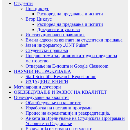
Студенти
Прв циклус
Распоред на предавањa и испити
Втор Циклус
Распоред на предавањa и испити
Документи и упатсва
Институционален правилник
Емаил адреси за контакт на студентски прашања
Јавен информатор „UNT Pulse“
Студентски прашања
Предлог теми за дипломски труд и предлог за
менторство
Отварање на Е-пошта и Google Classroom
НАУЧНИ ИСТРАЖУВАЊА
Staff Scientific Research Repositorium
ИЗДАДЕНИ КНИГИ
Меѓународни договори
ОБЕЗБЕДУВАЊЕ И РАЗВОЈ НА КВАЛИТЕТ
Обаезбедување на квалитет
Обаезбедување на квалитет
Изработка на наставни програми
Процес на акредитација и реакредитација,
Анкета за Вреднување на Студиската Програма и
Условите за Студирање
Евалуација од страна на студенти