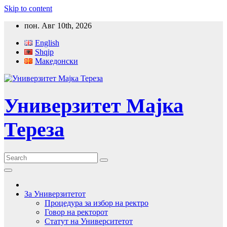
Skip to content
пон. Авг 10th, 2026
English
Shqip
Македонски
Универзитет Мајка
Тереза
За Универзитетот
Процедура за избор на ректро
Говор на ректорот
Статут на Университетот