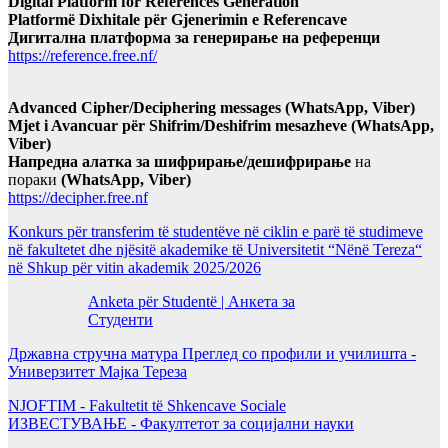
Digital Platform for References Generation
Platformë Dixhitale për Gjenerimin e Referencave
Дигитална платформа за генерирање на референци
https://reference.free.nf/
Advanced Cipher/Deciphering messages (WhatsApp, Viber)
Mjet i Avancuar për Shifrim/Deshifrim mesazheve (WhatsApp,
Viber)
Напредна алатка за шифрирање/дешифрирање
на
пораки
(WhatsApp, Viber)
https://decipher.free.nf
Konkurs për transferim të studentëve në ciklin e parë të studimeve
në fakultetet dhe njësitë akademike të Universitetit “Nënë Tereza“
në Shkup për vitin akademik 2025/2026
Anketa për Studentë | Анкета за
Студенти
Државна стручна матура Преглед со профили и училишта -
Универзитет Мајка Тереза
NJOFTIM - Fakultetit të Shkencave Sociale
ИЗВЕСТУВАЊЕ - Факултетот за социјални науки