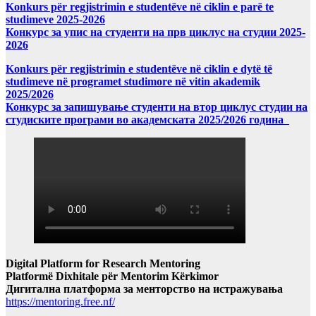
Konkurs për regjistrimin e studentëve në ciklin e parë te
studimeve 2025-2026
Конкурс за упис на студенти на прв циклус на студии 2025-
2026
Konkurs për regjistrimin e studentëve në ciklin e dytë të
studimeve në programet studimore në vitin akademik
2025/2026
Конкурс за запишување студенти на втор циклус студии на
студиските програми во академската 2025/2026 година
Digital Platform for Research Mentoring
Platformë Dixhitale për Mentorim Kërkimor
Дигитална платформа за менторство на истражувања
https://mentoring.free.nf/