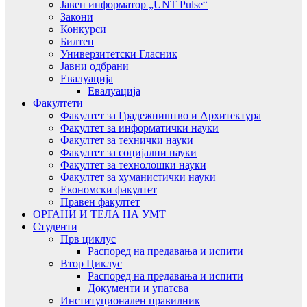
Јавен информатор „UNT Pulse“
Закони
Конкурси
Билтен
Универзитетски Гласник
Јавни одбрани
Евалуација
Евалуација
Факултети
Факултет за Градежништво и Архитектура
Факултет за информатички науки
Факултет за технички науки
Факултет за социјални науки
Факултет за технолошки науки
Факултет за хуманистички науки
Економски факултет
Правен факултет
ОРГАНИ И ТЕЛА НА УМТ
Студенти
Прв циклус
Распоред на предавањa и испити
Втор Циклус
Распоред на предавањa и испити
Документи и упатсва
Институционален правилник