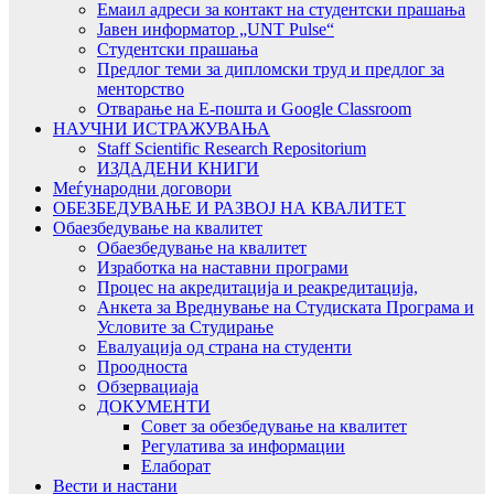
Емаил адреси за контакт на студентски прашања
Јавен информатор „UNT Pulse“
Студентски прашања
Предлог теми за дипломски труд и предлог за
менторство
Отварање на Е-пошта и Google Classroom
НАУЧНИ ИСТРАЖУВАЊА
Staff Scientific Research Repositorium
ИЗДАДЕНИ КНИГИ
Меѓународни договори
ОБЕЗБЕДУВАЊЕ И РАЗВОЈ НА КВАЛИТЕТ
Обаезбедување на квалитет
Обаезбедување на квалитет
Изработка на наставни програми
Процес на акредитација и реакредитација,
Анкета за Вреднување на Студиската Програма и
Условите за Студирање
Евалуација од страна на студенти
Проодноста
Обзервациаја
ДОКУМЕНТИ
Совет за обезбедување на квалитет
Регулатива за информации
Елаборат
Вести и настани