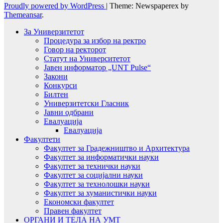
Proudly powered by WordPress
|
Theme: Newspaperex by
Themeansar
.
За Универзитетот
Процедура за избор на ректро
Говор на ректорот
Статут на Университетот
Јавен информатор „UNT Pulse“
Закони
Конкурси
Билтен
Универзитетски Гласник
Јавни одбрани
Евалуација
Евалуација
Факултети
Факултет за Градежништво и Архитектура
Факултет за информатички науки
Факултет за технички науки
Факултет за социјални науки
Факултет за технолошки науки
Факултет за хуманистички науки
Економски факултет
Правен факултет
ОРГАНИ И ТЕЛА НА УМТ