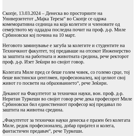
Скопје, 13.03.2024 – Денеска во просториите на
Универзитетот „Мајка Тереза“ во Скопје се одржа
комеморативна седница на која колегите и членовите од
семејството му оддадоа последна почит на проф. д-р. Миле
Србиновски кој почина на 10 март.
Неговото заминување е загуба за колегите и студентите на
Техничкиот факултет, тој предаваше на отсекот Инженерство
за заштита на работната и животната средина, рече ректорот
проф. д-р. Изет Зеќири во својот говор.
Колегата Миле пред се беше голем човек, со големо срце, тој
беше вистински џентлмен, професионалец, кој целиот свој
живот го посвети на образованието“, рече Зеќири.
Деканот на Факултетот за технички науки, вон. проф. д-р.
Неритан Туркеши во својот говор рече дека професорот Миле
Србиновски бил единствениот професор кој предавал по
заштита на животна средина.
„Факултетот за технички науки денеска е празен без колегата
Миле, редок професионалец, добар пријател и колега,
фантастичен предавач“, рече Туркеши.