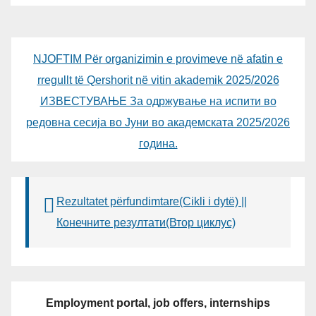
АЛИ ЕРДУМАН
NJOFTIM Për organizimin e provimeve në afatin e
rregullt të Qershorit në vitin akademik 2025/2026
ИЗВЕСТУВАЊЕ За одржување на испити во
редовна сесија во Јуни во академската 2025/2026
година.
Rezultatet përfundimtare(Cikli i dytë) ||
Конечните резултати(Втор циклус)
Employment portal, job offers, internships