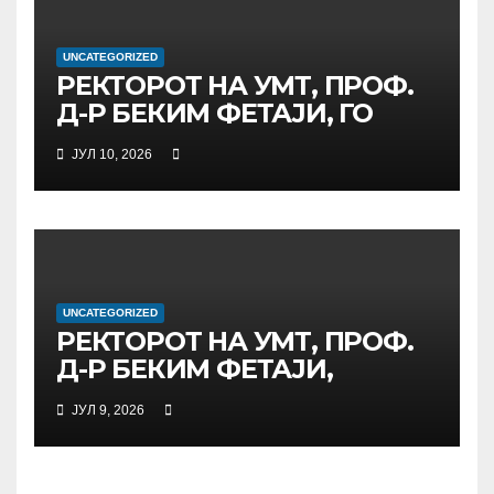
ДИГИТАЛНО
ОБРАЗОВАНИЕ И
UNCATEGORIZED
ГЛОБАЛНО ГРАЃАНСТВО
РЕКТОРОТ НА УМТ, ПРОФ.
Д-Р БЕКИМ ФЕТАЈИ, ГО
ПРЕЧЕКА НА ОФИЦИЈАЛНА
ЈУЛ 10, 2026
СРЕДБА ГЕНЕРАЛНИОТ
ДИРЕКТОР НА АД МЕПСО,
Д-Р БУРИМ ЛАТИФИ
UNCATEGORIZED
РЕКТОРОТ НА УМТ, ПРОФ.
Д-Р БЕКИМ ФЕТАЈИ,
ОДРЖА РАБОТНА СРЕДБА
ЈУЛ 9, 2026
СО ДИРЕКТОРОТ ОД
УНИВЕРЗИТЕТОТ SUBÜ ОД
ТУРЦИЈА, ВОНР. ПРОФ. Д-Р