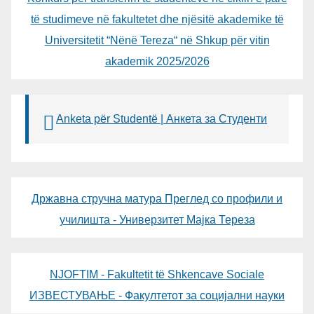
të studimeve në fakultetet dhe njësitë akademike të
Universitetit “Nënë Tereza“ në Shkup për vitin
akademik 2025/2026
Anketa për Studentë | Анкета за Студенти
Државна стручна матура Преглед со профили и
училишта - Универзитет Мајка Тереза
NJOFTIM - Fakultetit të Shkencave Sociale
ИЗВЕСТУВАЊЕ - Факултетот за социјални науки