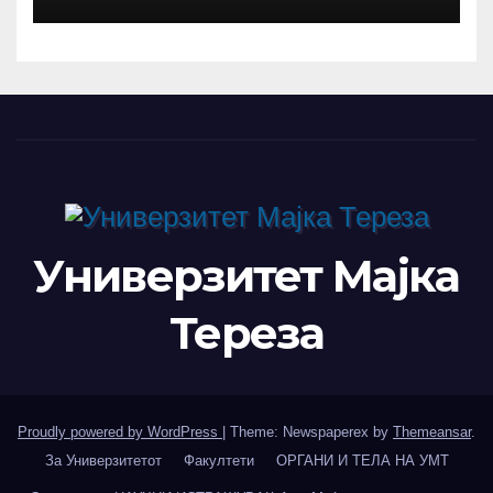
РЕКТОРОТ ФЕТАЈИ ОДРЖА
РАБОТНА СРЕДБА СО
РАКОВОДСТВОТО НА TAEG,
INSODE И BEMTUR 2026
Универзитет Мајка
Тереза
Proudly powered by WordPress
|
Theme: Newspaperex by
Themeansar
.
За Универзитетот
Факултети
ОРГАНИ И ТЕЛА НА УМТ