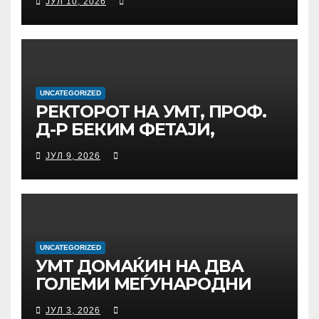
ЈУЛ 10, 2026
СРЕДБА ГЕНЕРАЛНИОТ
ДИРЕКТОР НА АД МЕПСО,
Д-Р БУРИМ ЛАТИФИ
UNCATEGORIZED
РЕКТОРОТ НА УМТ, ПРОФ.
Д-Р БЕКИМ ФЕТАЈИ,
ОДРЖА РАБОТНА СРЕДБА
ЈУЛ 9, 2026
СО ДИРЕКТОРОТ ОД
УНИВЕРЗИТЕТОТ SUBÜ ОД
ТУРЦИЈА, ВОНР. ПРОФ. Д-Р
АЛИ ЕРДУМАН
UNCATEGORIZED
УMТ ДОМАЌИН НА ДВА
ГОЛЕМИ МЕЃУНАРОДНИ
НАУЧНИ НАСТАНИ –
ЈУЛ 3, 2026