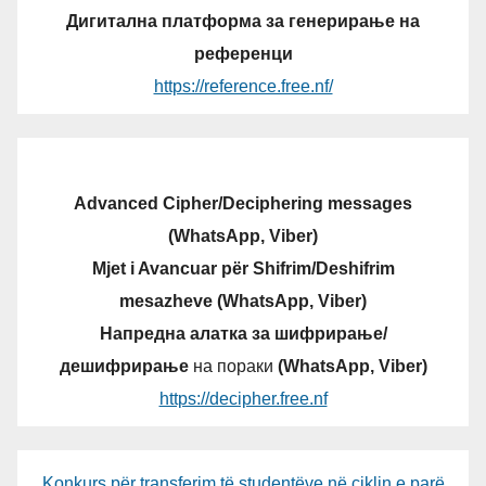
Дигитална платформа за генерирање на
референци
https://reference.free.nf/
Advanced Cipher/Deciphering messages
(WhatsApp, Viber)
Mjet i Avancuar për Shifrim/Deshifrim
mesazheve (WhatsApp, Viber)
Напредна алатка за шифрирање/
дешифрирање
на пораки
(WhatsApp, Viber)
https://decipher.free.nf
Konkurs për transferim të studentëve në ciklin e parë