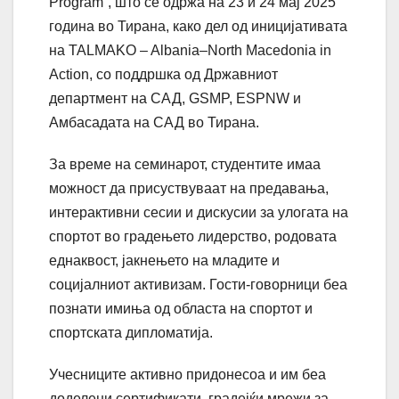
Program”, што се одржа на 23 и 24 мај 2025
година во Тирана, како дел од иницијативата
на TALMAKO – Albania–North Macedonia in
Action, со поддршка од Државниот
департмент на САД, GSMP, ESPNW и
Амбасадата на САД во Тирана.
За време на семинарот, студентите имаа
можност да присуствуваат на предавања,
интерактивни сесии и дискусии за улогата на
спортот во градењето лидерство, родовата
еднаквост, јакнењето на младите и
социјалниот активизам. Гости-говорници беа
познати имиња од областа на спортот и
спортската дипломатија.
Учесниците активно придонесоа и им беа
доделени сертификати, градејќи мрежи за