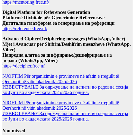
https://mentoring.free.nf/
Digital Platform for References Generation
Platformë Dixhitale për Gjenerimin e Referencave
Дигитална платформа за генерирање на референци
https://reference.free.nf/
Advanced Cipher/Deciphering messages (WhatsApp, Viber)
Mjet i Avancuar për Shifrim/Deshifrim mesazheve (WhatsApp,
Viber)
Напредна алатка за шифрирање/дешифрирање
на
пораки
(WhatsApp, Viber)
https://decipher.free.nf
NJOFTIM Për organizimin e provimeve në afatin e rregullt të
Qershorit në vitin akademik 2025/2026
ИЗВЕСТУВАЊЕ За одржување на испити во редовна сесија
во Јуни во академската 2025/2026 година.
NJOFTIM Për organizimin e provimeve në afatin e rregullt të
Qershorit në vitin akademik 2025/2026
ИЗВЕСТУВАЊЕ За одржување на испити во редовна сесија
во Јуни во академската 2025/2026 година.
You missed