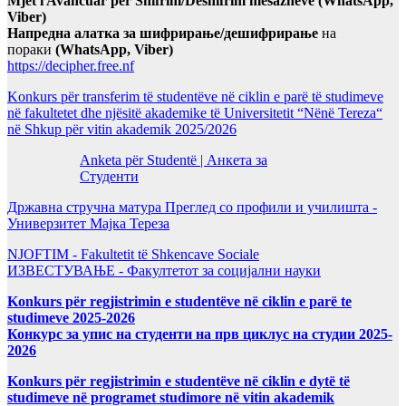
Mjet i Avancuar për Shifrim/Deshifrim mesazheve (WhatsApp,
Viber)
Напредна алатка за шифрирање/дешифрирање
на
пораки
(WhatsApp, Viber)
https://decipher.free.nf
Konkurs për transferim të studentëve në ciklin e parë të studimeve
në fakultetet dhe njësitë akademike të Universitetit “Nënë Tereza“
në Shkup për vitin akademik 2025/2026
Anketa për Studentë | Анкета за
Студенти
Државна стручна матура Преглед со профили и училишта -
Универзитет Мајка Тереза
NJOFTIM - Fakultetit të Shkencave Sociale
ИЗВЕСТУВАЊЕ - Факултетот за социјални науки
Konkurs për regjistrimin e studentëve në ciklin e parë te
studimeve 2025-2026
Конкурс за упис на студенти на прв циклус на студии 2025-
2026
Konkurs për regjistrimin e studentëve në ciklin e dytë të
studimeve në programet studimore në vitin akademik