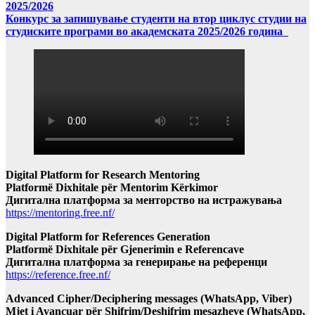
2025/2026
Конкурс за запишување студенти на втор циклус студии на
студиските програми во академската 2025/2026 година
Digital Platform for Research Mentoring
Platformë Dixhitale për Mentorim Kërkimor
Дигитална платформа за менторство на истражувања
https://mentoring.free.nf/
Digital Platform for References Generation
Platformë Dixhitale për Gjenerimin e Referencave
Дигитална платформа за генерирање на референци
https://reference.free.nf/
Advanced Cipher/Deciphering messages (WhatsApp, Viber)
Mjet i Avancuar për Shifrim/Deshifrim mesazheve (WhatsApp,