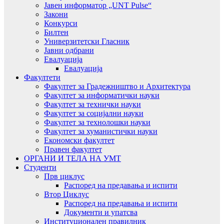
Јавен информатор „UNT Pulse“
Закони
Конкурси
Билтен
Универзитетски Гласник
Јавни одбрани
Евалуација
Евалуација
Факултети
Факултет за Градежништво и Архитектура
Факултет за информатички науки
Факултет за технички науки
Факултет за социјални науки
Факултет за технолошки науки
Факултет за хуманистички науки
Економски факултет
Правен факултет
ОРГАНИ И ТЕЛА НА УМТ
Студенти
Прв циклус
Распоред на предавањa и испити
Втор Циклус
Распоред на предавањa и испити
Документи и упатсва
Институционален правилник