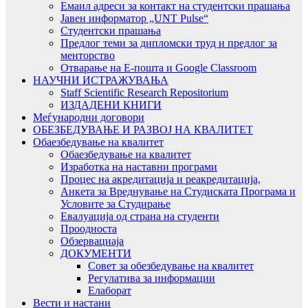
Емаил адреси за контакт на студентски прашања
Јавен информатор „UNT Pulse“
Студентски прашања
Предлог теми за дипломски труд и предлог за
менторство
Отварање на Е-пошта и Google Classroom
НАУЧНИ ИСТРАЖУВАЊА
Staff Scientific Research Repositorium
ИЗДАДЕНИ КНИГИ
Меѓународни договори
ОБЕЗБЕДУВАЊЕ И РАЗВОЈ НА КВАЛИТЕТ
Обаезбедување на квалитет
Обаезбедување на квалитет
Изработка на наставни програми
Процес на акредитација и реакредитација,
Анкета за Вреднување на Студиската Програма и
Условите за Студирање
Евалуација од страна на студенти
Проодноста
Обзервациаја
ДОКУМЕНТИ
Совет за обезбедување на квалитет
Регулатива за информации
Елаборат
Вести и настани