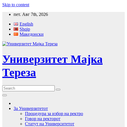
Skip to content
пет. Авг 7th, 2026
English
Shqip
Македонски
Универзитет Мајка
Тереза
За Универзитетот
Процедура за избор на ректро
Говор на ректорот
Статут на Университетот