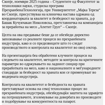
Скопје, ноември 2025 година – Студентите од Факултетот за
технолошки науки, студиска програма
ПрехранбенаТехнологија, при Универзитетот „Мајка Тереза“
во Скопје, присуствуваа на клиничка настава одржана од
координаторката за квалитет и безбедност на храната, д-р
Башак Кучукчакан Николовска, претставничка на компанијата
за преработка на месо „Апетит Груп“ – Скопје.
Целта на ова предавање беше да се обезбеди директно
запознавање со реалните процеси во прехранбената
индустрија, како и со предизвиците што го следат
производството и контролата на квалитетот во овој сектор.
На презентацијата беа обработени клучните процеси на
следењето на квалитетот, методите за контрола на критичните
параметри во одржувањето на ладниот синџир при
преработката на месо, како и националните и меѓународните
стандарди за безбедност на храната кои се применуваат во
модерната индустрија.
Контролата на квалитетот и безбедноста на храната
претставуваат основа на секој технолошки процес во
прехранбената индустрија, обезбедувајќи заштита на здравјето
на потрошувачите, зголемување на довербата во производите
и подобрување на конкурентноста на пазарот.