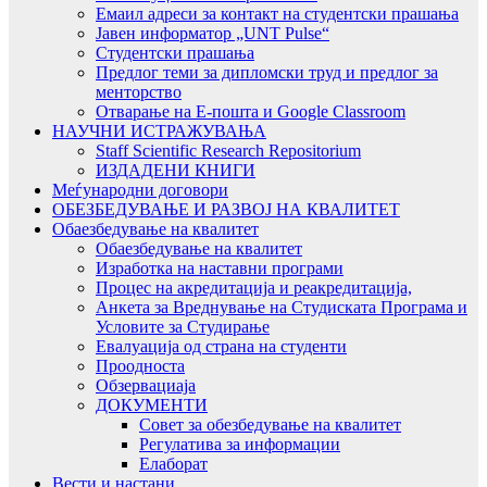
Емаил адреси за контакт на студентски прашања
Јавен информатор „UNT Pulse“
Студентски прашања
Предлог теми за дипломски труд и предлог за
менторство
Отварање на Е-пошта и Google Classroom
НАУЧНИ ИСТРАЖУВАЊА
Staff Scientific Research Repositorium
ИЗДАДЕНИ КНИГИ
Меѓународни договори
ОБЕЗБЕДУВАЊЕ И РАЗВОЈ НА КВАЛИТЕТ
Обаезбедување на квалитет
Обаезбедување на квалитет
Изработка на наставни програми
Процес на акредитација и реакредитација,
Анкета за Вреднување на Студиската Програма и
Условите за Студирање
Евалуација од страна на студенти
Проодноста
Обзервациаја
ДОКУМЕНТИ
Совет за обезбедување на квалитет
Регулатива за информации
Елаборат
Вести и настани