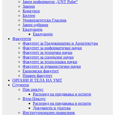
Јавен информатор „UNT Pulse“
Закони
Конкурси
Билтен
Универзитетски Гласник
Јавни одбрани
Евалуација
Евалуација
Факултети
Факултет за Градежништво и Архитектура
Факултет за информатички науки
Факултет за технички науки
Факултет за социјални науки
Факултет за технолошки науки
Факултет за хуманистички науки
Економски факултет
Правен факултет
ОРГАНИ И ТЕЛА НА УМТ
Студенти
Прв циклус
Распоред на предавањa и испити
Втор Циклус
Распоред на предавањa и испити
Документи и упатсва
Институционален правилник