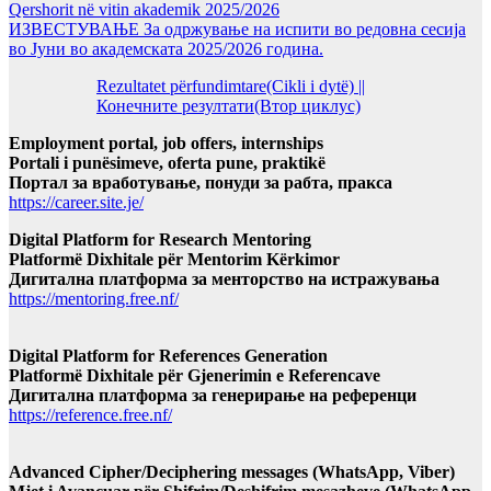
Qershorit në vitin akademik 2025/2026
ИЗВЕСТУВАЊЕ За одржување на испити во редовна сесија
во Јуни во академската 2025/2026 година.
Rezultatet përfundimtare(Cikli i dytë) ||
Конечните резултати(Втор циклус)
Employment portal, job offers, internships
Portali i punësimeve, oferta pune, praktikë
Портал за вработување, понуди за рабта, пракса
https://career.site.je/
Digital Platform for Research Mentoring
Platformë Dixhitale për Mentorim Kërkimor
Дигитална платформа за менторство на истражувања
https://mentoring.free.nf/
Digital Platform for References Generation
Platformë Dixhitale për Gjenerimin e Referencave
Дигитална платформа за генерирање на референци
https://reference.free.nf/
Advanced Cipher/Deciphering messages (WhatsApp, Viber)