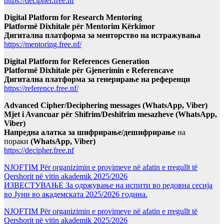
https://decipher.free.nf
Digital Platform for Research Mentoring
Platformë Dixhitale për Mentorim Kërkimor
Дигитална платформа за менторство на истражувања
https://mentoring.free.nf/
Digital Platform for References Generation
Platformë Dixhitale për Gjenerimin e Referencave
Дигитална платформа за генерирање на референци
https://reference.free.nf/
Advanced Cipher/Deciphering messages (WhatsApp, Viber)
Mjet i Avancuar për Shifrim/Deshifrim mesazheve (WhatsApp,
Viber)
Напредна алатка за шифрирање/дешифрирање
на
пораки
(WhatsApp, Viber)
https://decipher.free.nf
NJOFTIM Për organizimin e provimeve në afatin e rregullt të
Qershorit në vitin akademik 2025/2026
ИЗВЕСТУВАЊЕ За одржување на испити во редовна сесија
во Јуни во академската 2025/2026 година.
NJOFTIM Për organizimin e provimeve në afatin e rregullt të
Qershorit në vitin akademik 2025/2026