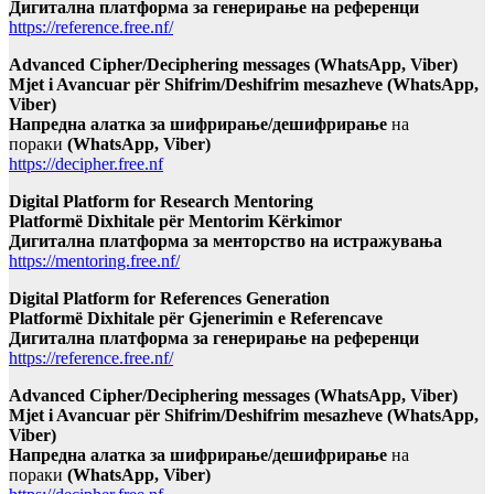
Дигитална платформа за генерирање на референци
https://reference.free.nf/
Advanced Cipher/Deciphering messages (WhatsApp, Viber)
Mjet i Avancuar për Shifrim/Deshifrim mesazheve (WhatsApp,
Viber)
Напредна алатка за шифрирање/дешифрирање
на
пораки
(WhatsApp, Viber)
https://decipher.free.nf
Digital Platform for Research Mentoring
Platformë Dixhitale për Mentorim Kërkimor
Дигитална платформа за менторство на истражувања
https://mentoring.free.nf/
Digital Platform for References Generation
Platformë Dixhitale për Gjenerimin e Referencave
Дигитална платформа за генерирање на референци
https://reference.free.nf/
Advanced Cipher/Deciphering messages (WhatsApp, Viber)
Mjet i Avancuar për Shifrim/Deshifrim mesazheve (WhatsApp,
Viber)
Напредна алатка за шифрирање/дешифрирање
на
пораки
(WhatsApp, Viber)