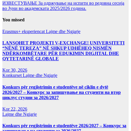
ИЗВЕСТУВАЊЕ За одржување на испити во редовна сесија
во Јуни во академската 2025/2026 година.
You missed
Erasmus+ eksperiencat
Lajme dhe Ngjarje
LANSOHET PROJEKTI V-EXCHANGE! UNIVERSITETI
“NËNË TEREZA” NË SHKUP UDHËHEQ NISMËN
NDËRKOMBËTARE PËR EDUKIMIN DIGJITAL DHE
QYTETARINË GLOBALE
Kor 30, 2026
Konkurset
Lajme dhe Ngjarje
Konkurs për regjistrimin e studentëve në ciklin e dytë
2026/2027 – Конкурс за запишување на студенти на втор
циклус студии за 2026/2027
Kor 22, 2026
Lajme dhe Ngjarje
Konkurs për regjistrimin e studentëve 2026/2027 – Конкурс за
запишување на студенти за 2026/2027