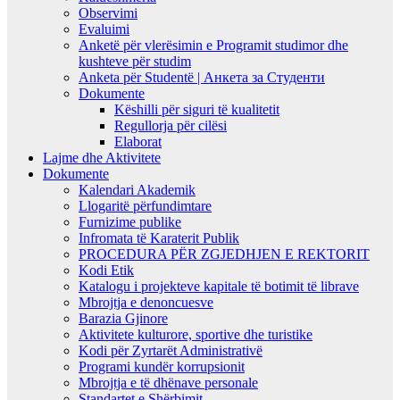
Observimi
Evaluimi
Anketë për vlerësimin e Programit studimor dhe
kushteve për studim
Anketa për Studentë | Анкета за Студенти
Dokumente
Këshilli për siguri të kualitetit
Regullorja për cilësi
Elaborat
Lajme dhe Aktivitete
Dokumente
Kalendari Akademik
Llogaritë përfundimtare
Furnizime publike
Infromata të Karaterit Publik
PROCEDURA PËR ZGJEDHJEN E REKTORIT
Kodi Etik
Katalogu i projekteve kapitale të botimit të librave
Mbrojtja e denoncuesve
Barazia Gjinore
Aktivitete kulturore, sportive dhe turistike
Kodi për Zyrtarët Administrativë
Programi kundër korrupsionit
Mbrojtja e të dhënave personale
Standartet e Shërbimit