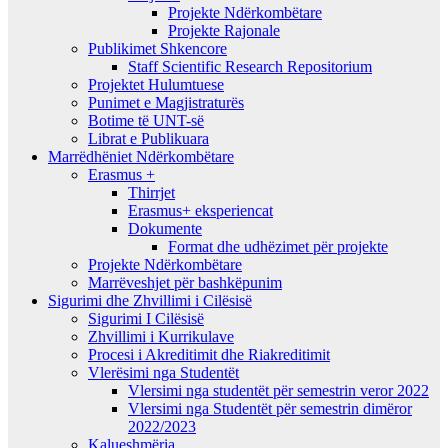
Projekte Ndërkombëtare
Projekte Rajonale
Publikimet Shkencore
Staff Scientific Research Repositorium
Projektet Hulumtuese
Punimet e Magjistraturës
Botime të UNT-së
Librat e Publikuara
Marrëdhëniet Ndërkombëtare
Erasmus +
Thirrjet
Erasmus+ eksperiencat
Dokumente
Format dhe udhëzimet për projekte
Projekte Ndërkombëtare
Marrëveshjet për bashkëpunim
Sigurimi dhe Zhvillimi i Cilësisë
Sigurimi I Cilësisë
Zhvillimi i Kurrikulave
Procesi i Akreditimit dhe Riakreditimit
Vlerësimi nga Studentët
Vlersimi nga studentët për semestrin veror 2022
Vlersimi nga Studentët për semestrin dimëror
2022/2023
Kalueshmëria