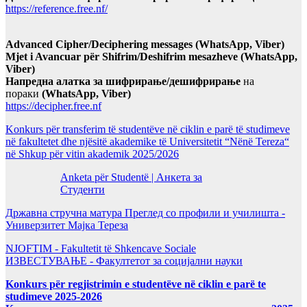
https://reference.free.nf/
Advanced Cipher/Deciphering messages (WhatsApp, Viber)
Mjet i Avancuar për Shifrim/Deshifrim mesazheve (WhatsApp,
Viber)
Напредна алатка за шифрирање/дешифрирање
на
пораки
(WhatsApp, Viber)
https://decipher.free.nf
Konkurs për transferim të studentëve në ciklin e parë të studimeve
në fakultetet dhe njësitë akademike të Universitetit “Nënë Tereza“
në Shkup për vitin akademik 2025/2026
Anketa për Studentë | Анкета за
Студенти
Државна стручна матура Преглед со профили и училишта -
Универзитет Мајка Тереза
NJOFTIM - Fakultetit të Shkencave Sociale
ИЗВЕСТУВАЊЕ - Факултетот за социјални науки
Konkurs për regjistrimin e studentëve në ciklin e parë te
studimeve 2025-2026