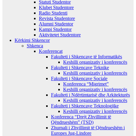
Statuti Studentor
Klubet Studentore
Radio Studenti
Revista Studentore
Alumni Studentor
Kampi Studentor
Aktivitetet Studentore
Kërkimi Shkencor
Shkenca
Konferencat
Fakulteti i Shkencave të Informatikës
Keshilli organizativ i konferencës
Fakulteti i Shkencave Teknike
Keshilli organizativ i konferencës
Fakulteti i Shkencave Sociale
Konferenca “Migrimet”
Keshilli organizativ i konferencës
Fakulteti i Ndërtimtarisë dhe Arkitekturës
Keshilli organizativ i konferencës
Fakulteti i Shkencave Teknologjike
Keshilli organizativ i konferencës
Konferenca “Drejt Zhvillimit të
Qëndrueshëm” (TSD)
Zhurnali i Zhvillimit të Qëndrueshëm i
Europes Jug-Lindore