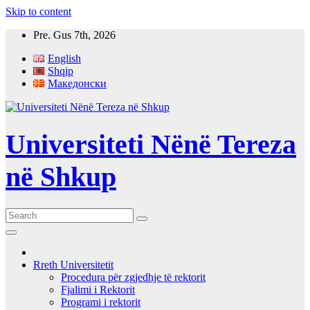
Skip to content
Pre. Gus 7th, 2026
English
Shqip
Македонски
Universiteti Nënë Tereza
në Shkup
Rreth Universitetit
Procedura për zgjedhje të rektorit
Fjalimi i Rektorit
Programi i rektorit