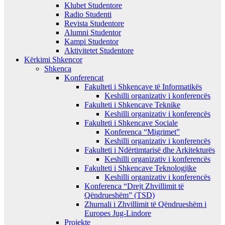
Klubet Studentore
Radio Studenti
Revista Studentore
Alumni Studentor
Kampi Studentor
Aktivitetet Studentore
Kërkimi Shkencor
Shkenca
Konferencat
Fakulteti i Shkencave të Informatikës
Keshilli organizativ i konferencës
Fakulteti i Shkencave Teknike
Keshilli organizativ i konferencës
Fakulteti i Shkencave Sociale
Konferenca “Migrimet”
Keshilli organizativ i konferencës
Fakulteti i Ndërtimtarisë dhe Arkitekturës
Keshilli organizativ i konferencës
Fakulteti i Shkencave Teknologjike
Keshilli organizativ i konferencës
Konferenca “Drejt Zhvillimit të
Qëndrueshëm” (TSD)
Zhurnali i Zhvillimit të Qëndrueshëm i
Europes Jug-Lindore
Projekte