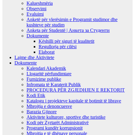
Kalueshmëria
Observimi
Evaluimi
Anketë për vlerësimin e Programit studimor dhe
kushteve për studim
Anketa për Studentë | Анкета за Студенти
Dokumente
Këshilli për siguri të kualitetit
Regullorja për cilësi
Elaborat
Lajme dhe Aktivitete
Dokumente
Kalendari Akademik
Llogaritë përfundimtare
Furnizime publike
Infromata të Karaterit Publik
PROCEDURA PËR ZGJEDHJEN E REKTORIT
Kodi Etik
Katalogu i projekteve kapitale të botimit të librave
Mbrojtja e denoncuesve
Barazia Gjinore
Aktivitete kulturore, sportive dhe turistike
Kodi për Zyrtarët Administrativë
Programi kundër korrupsionit
Mbrojtja e të dhënave personale