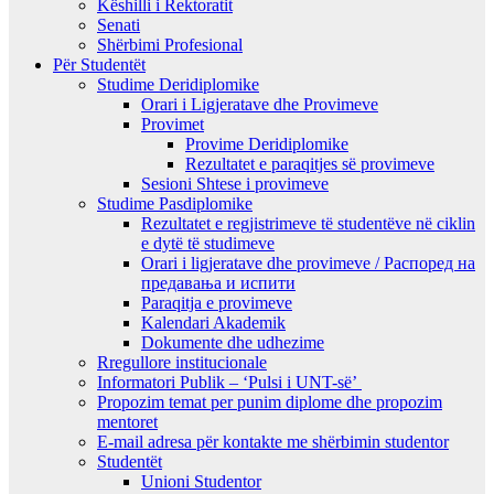
Këshilli i Rektoratit
Senati
Shërbimi Profesional
Për Studentët
Studime Deridiplomike
Orari i Ligjeratave dhe Provimeve
Provimet
Provime Deridiplomike
Rezultatet e paraqitjes së provimeve
Sesioni Shtese i provimeve
Studime Pasdiplomike
Rezultatet e regjistrimeve të studentëve në ciklin
e dytë të studimeve
Orari i ligjeratave dhe provimeve / Распоред на
предавањa и испити
Paraqitja e provimeve
Kalendari Akademik
Dokumente dhe udhezime
Rregullore institucionale
Informatori Publik – ‘Pulsi i UNT-së’
Propozim temat per punim diplome dhe propozim
mentoret
E-mail adresa për kontakte me shërbimin studentor
Studentët
Unioni Studentor