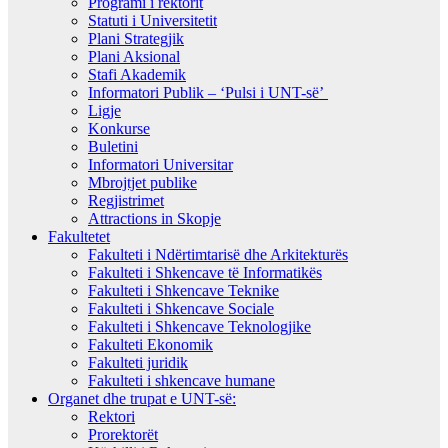
Programi i rektorit
Statuti i Universitetit
Plani Strategjik
Plani Aksional
Stafi Akademik
Informatori Publik – ‘Pulsi i UNT-së’
Ligje
Konkurse
Buletini
Informatori Universitar
Mbrojtjet publike
Regjistrimet
Attractions in Skopje
Fakultetet
Fakulteti i Ndërtimtarisë dhe Arkitekturës
Fakulteti i Shkencave të Informatikës
Fakulteti i Shkencave Teknike
Fakulteti i Shkencave Sociale
Fakulteti i Shkencave Teknologjike
Fakulteti Ekonomik
Fakulteti juridik
Fakulteti i shkencave humane
Organet dhe trupat e UNT-së:
Rektori
Prorektorët