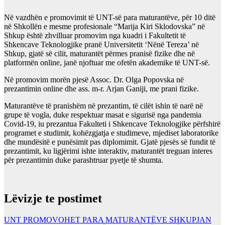
Në vazdhën e promovimit të UNT-së para maturantëve, për 10 ditë
në Shkollën e mesme profesionale “Marija Kiri Sklodovska” në
Shkup është zhvilluar promovim nga kuadri i Fakultetit të
Shkencave Teknologjike pranë Universitetit ‘Nënë Tereza’ në
Shkup, gjatë së cilit, maturantët përmes pranisë fizike dhe në
platformën online, janë njoftuar me ofetën akademike të UNT-së.
Në promovim morën pjesë Assoc. Dr. Olga Popovska në
prezantimin online dhe ass. m-r. Arjan Ganiji, me prani fizike.
Maturantëve të pranishëm në prezantim, të cilët ishin të narë në
grupe të vogla, duke respektuar masat e sigurisë nga pandemia
Covid-19, iu prezantua Fakulteti i Shkencave Teknologjike përfshirë
programet e studimit, kohëzgjatja e studimeve, mjediset laboratorike
dhe mundësitë e punësimit pas diplomimit. Gjatë pjesës së fundit të
prezantimit, ku ligjërimi ishte interaktiv, maturantët treguan interes
për prezantimin duke parashtruar pyetje të shumta.
Lëvizje te postimet
UNT PROMOVOHET PARA MATURANTËVE SHKUPJAN