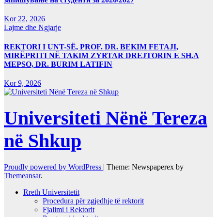
Kor 22, 2026
Lajme dhe Ngjarje
REKTORI I UNT-SË, PROF. DR. BEKIM FETAJI,
MIRËPRITI NË TAKIM ZYRTAR DREJTORIN E SH.A
MEPSO, DR. BURIM LATIFIN
Kor 9, 2026
Universiteti Nënë Tereza
në Shkup
Proudly powered by WordPress
|
Theme: Newspaperex by
Themeansar
.
Rreth Universitetit
Procedura për zgjedhje të rektorit
Fjalimi i Rektorit