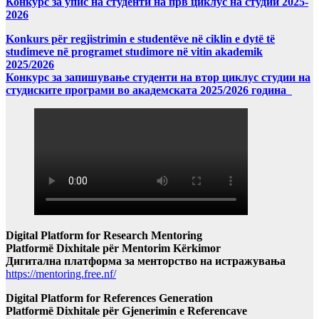
Конкурс за упис на студенти на прв циклус на студии 2025-
2026
Konkurs për regjistrimin e studentëve në ciklin e dytë të
studimeve në programet studimore në vitin akademik
2025/2026
Конкурс за запишување студенти на втор циклус студии на
студиските програми во академската 2025/2026 година
Digital Platform for Research Mentoring
Platformë Dixhitale për Mentorim Kërkimor
Дигитална платформа за менторство на истражувања
https://mentoring.free.nf/
Digital Platform for References Generation
Platformë Dixhitale për Gjenerimin e Referencave