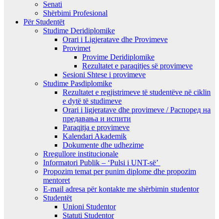
Senati
Shërbimi Profesional
Për Studentët
Studime Deridiplomike
Orari i Ligjeratave dhe Provimeve
Provimet
Provime Deridiplomike
Rezultatet e paraqitjes së provimeve
Sesioni Shtese i provimeve
Studime Pasdiplomike
Rezultatet e regjistrimeve të studentëve në ciklin
e dytë të studimeve
Orari i ligjeratave dhe provimeve / Распоред на
предавањa и испити
Paraqitja e provimeve
Kalendari Akademik
Dokumente dhe udhezime
Rregullore institucionale
Informatori Publik – ‘Pulsi i UNT-së’
Propozim temat per punim diplome dhe propozim
mentoret
E-mail adresa për kontakte me shërbimin studentor
Studentët
Unioni Studentor
Statuti Studentor