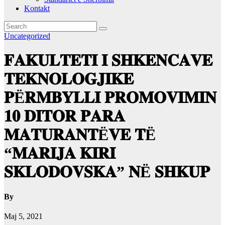
Kontakt
Uncategorized
𝐅𝐀𝐊𝐔𝐋𝐓𝐄𝐓𝐈 𝐈 𝐒𝐇𝐊𝐄𝐍𝐂𝐀𝐕𝐄
𝐓𝐄𝐊𝐍𝐎𝐋𝐎𝐆𝐉𝐈𝐊𝐄
𝐏Ë𝐑𝐌𝐁𝐘𝐋𝐋𝐈 𝐏𝐑𝐎𝐌𝐎𝐕𝐈𝐌𝐈𝐍
𝟏𝟎 𝐃𝐈𝐓𝐎𝐑 𝐏𝐀𝐑𝐀
𝐌𝐀𝐓𝐔𝐑𝐀𝐍𝐓Ë𝐕𝐄 𝐓Ë
“𝐌𝐀𝐑𝐈𝐉𝐀 𝐊𝐈𝐑𝐈
𝐒𝐊𝐋𝐎𝐃𝐎𝐕𝐒𝐊𝐀” 𝐍Ë 𝐒𝐇𝐊𝐔𝐏
By
Maj 5, 2021