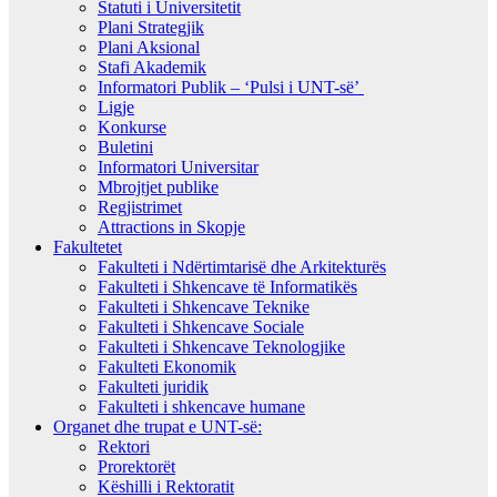
Statuti i Universitetit
Plani Strategjik
Plani Aksional
Stafi Akademik
Informatori Publik – ‘Pulsi i UNT-së’
Ligje
Konkurse
Buletini
Informatori Universitar
Mbrojtjet publike
Regjistrimet
Attractions in Skopje
Fakultetet
Fakulteti i Ndërtimtarisë dhe Arkitekturës
Fakulteti i Shkencave të Informatikës
Fakulteti i Shkencave Teknike
Fakulteti i Shkencave Sociale
Fakulteti i Shkencave Teknologjike
Fakulteti Ekonomik
Fakulteti juridik
Fakulteti i shkencave humane
Organet dhe trupat e UNT-së:
Rektori
Prorektorët
Këshilli i Rektoratit