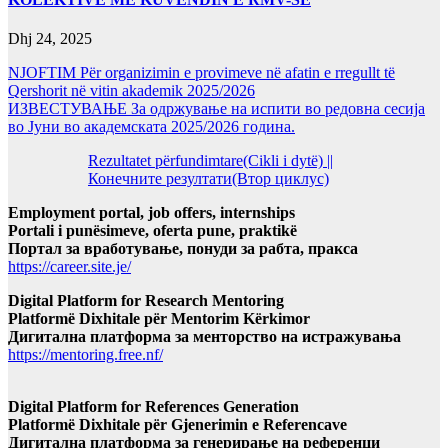
Dhj 24, 2025
NJOFTIM Për organizimin e provimeve në afatin e rregullt të
Qershorit në vitin akademik 2025/2026
ИЗВЕСТУВАЊЕ За одржување на испити во редовна сесија
во Јуни во академската 2025/2026 година.
Rezultatet përfundimtare(Cikli i dytë) ||
Конечните резултати(Втор циклус)
Employment portal, job offers, internships
Portali i punësimeve, oferta pune, praktikë
Портал за вработување, понуди за рабта, пракса
https://career.site.je/
Digital Platform for Research Mentoring
Platformë Dixhitale për Mentorim Kërkimor
Дигитална платформа за менторство на истражувања
https://mentoring.free.nf/
Digital Platform for References Generation
Platformë Dixhitale për Gjenerimin e Referencave
Дигитална платформа за генерирање на референци