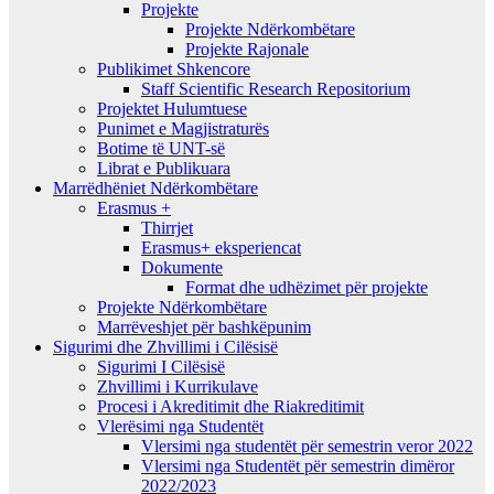
Projekte
Projekte Ndërkombëtare
Projekte Rajonale
Publikimet Shkencore
Staff Scientific Research Repositorium
Projektet Hulumtuese
Punimet e Magjistraturës
Botime të UNT-së
Librat e Publikuara
Marrëdhëniet Ndërkombëtare
Erasmus +
Thirrjet
Erasmus+ eksperiencat
Dokumente
Format dhe udhëzimet për projekte
Projekte Ndërkombëtare
Marrëveshjet për bashkëpunim
Sigurimi dhe Zhvillimi i Cilësisë
Sigurimi I Cilësisë
Zhvillimi i Kurrikulave
Procesi i Akreditimit dhe Riakreditimit
Vlerësimi nga Studentët
Vlersimi nga studentët për semestrin veror 2022
Vlersimi nga Studentët për semestrin dimëror
2022/2023