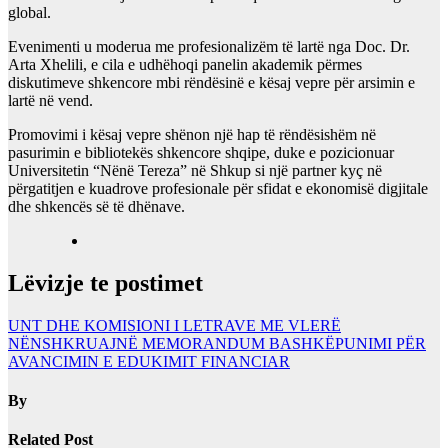
global.
Evenimenti u moderua me profesionalizëm të lartë nga Doc. Dr.
Arta Xhelili, e cila e udhëhoqi panelin akademik përmes
diskutimeve shkencore mbi rëndësinë e kësaj vepre për arsimin e
lartë në vend.
Promovimi i kësaj vepre shënon një hap të rëndësishëm në
pasurimin e bibliotekës shkencore shqipe, duke e pozicionuar
Universitetin “Nënë Tereza” në Shkup si një partner kyç në
përgatitjen e kuadrove profesionale për sfidat e ekonomisë digjitale
dhe shkencës së të dhënave.
Lëvizje te postimet
UNT DHE KOMISIONI I LETRAVE ME VLERË
NËNSHKRUAJNË MEMORANDUM BASHKËPUNIMI PËR
AVANCIMIN E EDUKIMIT FINANCIAR
By
Related Post