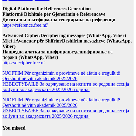
Digital Platform for References Generation
Platformë Dixhitale për Gjenerimin e Referencave
Дигитална платформа за генерирање на референци
https://reference.free.nf/
Advanced Cipher/Deciphering messages (WhatsApp, Viber)
Mjet i Avancuar për Shifrim/Deshifrim mesazheve (WhatsApp,
Viber)
Напредна алатка за шифрирање/дешифрирање
на
пораки
(WhatsApp, Viber)
https://decipher.free.nf
NJOFTIM Për organizimin e provimeve në afatin e rregullt të
Qershorit në vitin akademik 2025/2026
ИЗВЕСТУВАЊЕ За одржување на испити во редовна сесија
во Јуни во академската 2025/2026 година.
NJOFTIM Për organizimin e provimeve në afatin e rregullt të
Qershorit në vitin akademik 2025/2026
ИЗВЕСТУВАЊЕ За одржување на испити во редовна сесија
во Јуни во академската 2025/2026 година.
You missed