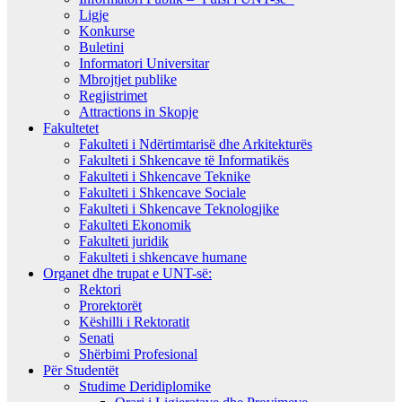
Ligje
Konkurse
Buletini
Informatori Universitar
Mbrojtjet publike
Regjistrimet
Attractions in Skopje
Fakultetet
Fakulteti i Ndërtimtarisë dhe Arkitekturës
Fakulteti i Shkencave të Informatikës
Fakulteti i Shkencave Teknike
Fakulteti i Shkencave Sociale
Fakulteti i Shkencave Teknologjike
Fakulteti Ekonomik
Fakulteti juridik
Fakulteti i shkencave humane
Organet dhe trupat e UNT-së:
Rektori
Prorektorët
Këshilli i Rektoratit
Senati
Shërbimi Profesional
Për Studentët
Studime Deridiplomike