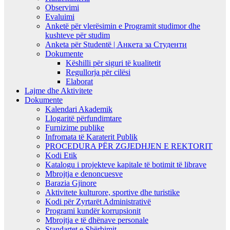
Observimi
Evaluimi
Anketë për vlerësimin e Programit studimor dhe
kushteve për studim
Anketa për Studentë | Анкета за Студенти
Dokumente
Këshilli për siguri të kualitetit
Regullorja për cilësi
Elaborat
Lajme dhe Aktivitete
Dokumente
Kalendari Akademik
Llogaritë përfundimtare
Furnizime publike
Infromata të Karaterit Publik
PROCEDURA PËR ZGJEDHJEN E REKTORIT
Kodi Etik
Katalogu i projekteve kapitale të botimit të librave
Mbrojtja e denoncuesve
Barazia Gjinore
Aktivitete kulturore, sportive dhe turistike
Kodi për Zyrtarët Administrativë
Programi kundër korrupsionit
Mbrojtja e të dhënave personale
Standartet e Shërbimit