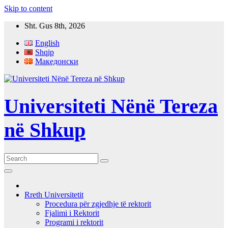
Skip to content
Sht. Gus 8th, 2026
English
Shqip
Македонски
Universiteti Nënë Tereza
në Shkup
Rreth Universitetit
Procedura për zgjedhje të rektorit
Fjalimi i Rektorit
Programi i rektorit