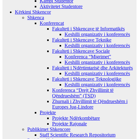
Kampi Studentor
Aktivitetet Studentore
Kërkimi Shkencor
Shkenca
Konferencat
Fakulteti i Shkencave të Informatikës
Keshilli organizativ i konferencës
Fakulteti i Shkencave Teknike
Keshilli organizativ i konferencës
Fakulteti i Shkencave Sociale
Konferenca “Migrimet”
Keshilli organizativ i konferencës
Fakulteti i Ndërtimtarisë dhe Arkitekturës
Keshilli organizativ i konferencës
Fakulteti i Shkencave Teknologjike
Keshilli organizativ i konferencës
Konferenca “Drejt Zhvillimit të
Qëndrueshëm” (TSD)
Zhurnali i Zhvillimit të Qëndrueshëm i
Europes Jug-Lindore
Projekte
Projekte Ndërkombëtare
Projekte Rajonale
Publikimet Shkencore
Staff Scientific Research Repositorium