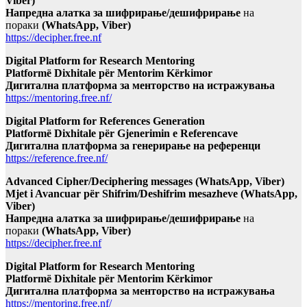
Viber)
Напредна алатка за шифрирање/дешифрирање
на
пораки
(WhatsApp, Viber)
https://decipher.free.nf
Digital Platform for Research Mentoring
Platformë Dixhitale për Mentorim Kërkimor
Дигитална платформа за менторство на истражувања
https://mentoring.free.nf/
Digital Platform for References Generation
Platformë Dixhitale për Gjenerimin e Referencave
Дигитална платформа за генерирање на референци
https://reference.free.nf/
Advanced Cipher/Deciphering messages (WhatsApp, Viber)
Mjet i Avancuar për Shifrim/Deshifrim mesazheve (WhatsApp,
Viber)
Напредна алатка за шифрирање/дешифрирање
на
пораки
(WhatsApp, Viber)
https://decipher.free.nf
Digital Platform for Research Mentoring
Platformë Dixhitale për Mentorim Kërkimor
Дигитална платформа за менторство на истражувања
https://mentoring.free.nf/