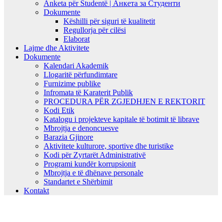
Anketa për Studentë | Анкета за Студенти
Dokumente
Këshilli për siguri të kualitetit
Regullorja për cilësi
Elaborat
Lajme dhe Aktivitete
Dokumente
Kalendari Akademik
Llogaritë përfundimtare
Furnizime publike
Infromata të Karaterit Publik
PROCEDURA PËR ZGJEDHJEN E REKTORIT
Kodi Etik
Katalogu i projekteve kapitale të botimit të librave
Mbrojtja e denoncuesve
Barazia Gjinore
Aktivitete kulturore, sportive dhe turistike
Kodi për Zyrtarët Administrativë
Programi kundër korrupsionit
Mbrojtja e të dhënave personale
Standartet e Shërbimit
Kontakt