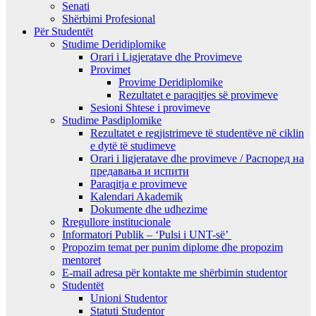
Senati
Shërbimi Profesional
Për Studentët
Studime Deridiplomike
Orari i Ligjeratave dhe Provimeve
Provimet
Provime Deridiplomike
Rezultatet e paraqitjes së provimeve
Sesioni Shtese i provimeve
Studime Pasdiplomike
Rezultatet e regjistrimeve të studentëve në ciklin
e dytë të studimeve
Orari i ligjeratave dhe provimeve / Распоред на
предавањa и испити
Paraqitja e provimeve
Kalendari Akademik
Dokumente dhe udhezime
Rregullore institucionale
Informatori Publik – ‘Pulsi i UNT-së’
Propozim temat per punim diplome dhe propozim
mentoret
E-mail adresa për kontakte me shërbimin studentor
Studentët
Unioni Studentor
Statuti Studentor