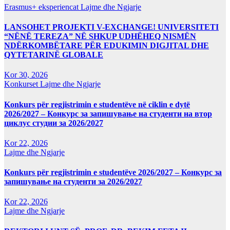
Erasmus+ eksperiencat
Lajme dhe Ngjarje
LANSOHET PROJEKTI V-EXCHANGE! UNIVERSITETI
“NËNË TEREZA” NË SHKUP UDHËHEQ NISMËN
NDËRKOMBËTARE PËR EDUKIMIN DIGJITAL DHE
QYTETARINË GLOBALE
Kor 30, 2026
Konkurset
Lajme dhe Ngjarje
Konkurs për regjistrimin e studentëve në ciklin e dytë
2026/2027 – Конкурс за запишување на студенти на втор
циклус студии за 2026/2027
Kor 22, 2026
Lajme dhe Ngjarje
Konkurs për regjistrimin e studentëve 2026/2027 – Конкурс за
запишување на студенти за 2026/2027
Kor 22, 2026
Lajme dhe Ngjarje