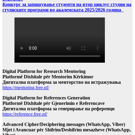
Конкурс за запишување студенти на втор циклус студии на
студиските програми во академската 2025/2026 година
Digital Platform for Research Mentoring
Platformë Dixhitale për Mentorim Kërkimor
Дигитална платформа за менторство на истражувања
https://mentoring.free.nf/
Digital Platform for References Generation
Platformë Dixhitale për Gjenerimin e Referencave
Дигитална платформа за генерирање на референци
https://reference.free.nf/
Advanced Cipher/Deciphering messages (WhatsApp, Viber)
Mjet i Avancuar për Shifrim/Deshifrim mesazheve (WhatsApp,