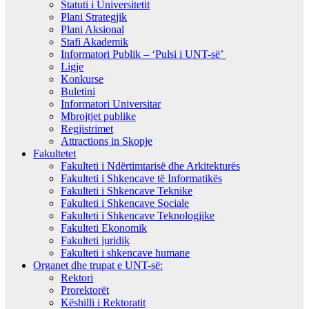
Statuti i Universitetit
Plani Strategjik
Plani Aksional
Stafi Akademik
Informatori Publik – ‘Pulsi i UNT-së’
Ligje
Konkurse
Buletini
Informatori Universitar
Mbrojtjet publike
Regjistrimet
Attractions in Skopje
Fakultetet
Fakulteti i Ndërtimtarisë dhe Arkitekturës
Fakulteti i Shkencave të Informatikës
Fakulteti i Shkencave Teknike
Fakulteti i Shkencave Sociale
Fakulteti i Shkencave Teknologjike
Fakulteti Ekonomik
Fakulteti juridik
Fakulteti i shkencave humane
Organet dhe trupat e UNT-së:
Rektori
Prorektorët
Këshilli i Rektoratit