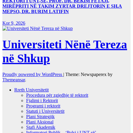
REKTORI I UNT-SË, PROF. DR. BEKIM FETAJI,
MIRËPRITI NË TAKIM ZYRTAR DREJTORIN E SH.A
MEPSO, DR. BURIM LATIFIN
Kor 9, 2026
Universiteti Nënë Tereza
në Shkup
Proudly powered by WordPress
|
Theme: Newspaperex by
Themeansar
.
Rreth Universitetit
Procedura për zgjedhje të rektorit
Fjalimi i Rektorit
Programi i rektorit
Statuti i Universitetit
Plani Strategjik
Plani Aksional
Stafi Akademik
Informatori Publik – ‘Pulsi i UNT-së’