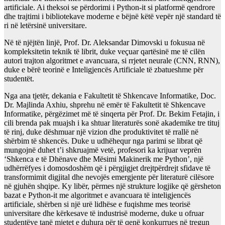
artificiale. Ai theksoi se përdorimi i Python-it si platformë qendrore
dhe trajtimi i bibliotekave moderne e bëjnë këtë vepër një standard të
ri në letërsinë universitare.
Në të njëjtën linjë, Prof. Dr. Aleksandar Dimovski u fokusua në
kompleksitetin teknik të librit, duke veçuar qartësinë me të cilën
autori trajton algoritmet e avancuara, si rrjetet neurale (CNN, RNN),
duke e bërë teorinë e Inteligjencës Artificiale të zbatueshme për
studentët.
Nga ana tjetër, dekania e Fakultetit të Shkencave Informatike, Doc.
Dr. Majlinda Axhiu, shprehu në emër të Fakultetit të Shkencave
Informatike, përgëzimet më të sinqerta për Prof. Dr. Bekim Fetajin, i
cili brenda pak muajsh i ka shtuar literaturës sonë akademike tre tituj
të rinj, duke dëshmuar një vizion dhe produktivitet të rrallë në
shërbim të shkencës. Duke u udhëhequr nga parimi se librat që
mungojnë duhet t’i shkruajmë vetë, profesori ka krijuar veprën
‘Shkenca e të Dhënave dhe Mësimi Makinerik me Python’, një
udhërrëfyes i domosdoshëm që i përgjigjet drejtpërdrejt sfidave të
transformimit digjital dhe nevojës emergjente për literaturë cilësore
në gjuhën shqipe. Ky libër, përmes një strukture logjike që gërsheton
bazat e Python-it me algoritmet e avancuara të inteligjencës
artificiale, shërben si një urë lidhëse e fuqishme mes teorisë
universitare dhe kërkesave të industrisë moderne, duke u ofruar
studentëve tanë mjetet e duhura për të qenë konkurrues në tregun