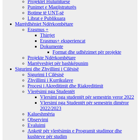
Projektet Hulumtuese
Punimet e Magjistraturës
Botime të UNT-së
Librat e Publikuara
Marrëdhëniet Ndërkombëtare
Erasmus +
Thirrjet
Erasmus+ eksperiencat
Dokumente
Format dhe udhëzimet për projekte
Projekte Ndërkombëtare
Marrëveshjet për bashkëpunim
Sigurimi dhe Zhvillimi i Cilësisë
Sigurimi I Cilësisë
Zhvillimi i Kurrikulave
Procesi i Akreditimit dhe Riakreditimit
Vlerësimi nga Studentët
Vlersimi nga studentët për semestrin veror 2022
Vlersimi nga Studentët për semestrin dimëror
2022/2023
Kalueshmëria
Observimi
Evaluimi
Anketë për vlerësimin e Programit studimor dhe
kushteve për studim