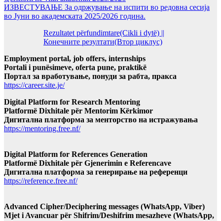
ИЗВЕСТУВАЊЕ За одржување на испити во редовна сесија
во Јуни во академската 2025/2026 година.
Rezultatet përfundimtare(Cikli i dytë) ||
Конечните резултати(Втор циклус)
Employment portal, job offers, internships
Portali i punësimeve, oferta pune, praktikë
Портал за вработување, понуди за рабта, пракса
https://career.site.je/
Digital Platform for Research Mentoring
Platformë Dixhitale për Mentorim Kërkimor
Дигитална платформа за менторство на истражувања
https://mentoring.free.nf/
Digital Platform for References Generation
Platformë Dixhitale për Gjenerimin e Referencave
Дигитална платформа за генерирање на референци
https://reference.free.nf/
Advanced Cipher/Deciphering messages (WhatsApp, Viber)
Mjet i Avancuar për Shifrim/Deshifrim mesazheve (WhatsApp,