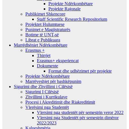
Projekte Ndërkombëtare
Projekte Rajonale
Publikimet Shkencore
Staff Scientific Research Repositorium
Projektet Hulumtuese
Punimet e Magjistraturës
Botime të UNT-së
Librat e Publikuara
Marrëdhëniet Ndërkombëtare
Erasmus +
Thirrjet
Erasmus+ eksperiencat
Dokumente
Format dhe udhëzimet për projekte
Projekte Ndërkombëtare
Marrëveshjet për bashkëpunim
Sigurimi dhe Zhvillimi i Cilësisë
Sigurimi I Cilësisë
Zhvillimi i Kurrikulave
Procesi i Akreditimit dhe Riakreditimit
Vlerësimi nga Studentët
Vlersimi nga studentët për semestrin veror 2022
Vlersimi nga Studentët për semestrin dimëror
2022/2023
Kalueshmëria