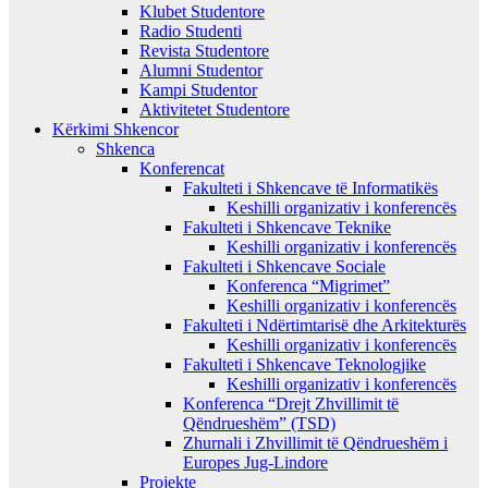
Klubet Studentore
Radio Studenti
Revista Studentore
Alumni Studentor
Kampi Studentor
Aktivitetet Studentore
Kërkimi Shkencor
Shkenca
Konferencat
Fakulteti i Shkencave të Informatikës
Keshilli organizativ i konferencës
Fakulteti i Shkencave Teknike
Keshilli organizativ i konferencës
Fakulteti i Shkencave Sociale
Konferenca “Migrimet”
Keshilli organizativ i konferencës
Fakulteti i Ndërtimtarisë dhe Arkitekturës
Keshilli organizativ i konferencës
Fakulteti i Shkencave Teknologjike
Keshilli organizativ i konferencës
Konferenca “Drejt Zhvillimit të
Qëndrueshëm” (TSD)
Zhurnali i Zhvillimit të Qëndrueshëm i
Europes Jug-Lindore
Projekte