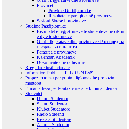
Orari i Ligjeratave dhe Provimeve
Provimet
Provime Deridiplomike
Rezultatet e paraqitjes së provimeve
Sesioni Shtese i provimeve
Studime Pasdiplomike
Rezultatet e regjistrimeve të studentëve në ciklin
e dytë të studimeve
Orari i ligjeratave dhe provimeve / Распоред на
предавањa и испити
Paraqitja e provimeve
Kalendari Akademik
Dokumente dhe udhezime
Rregullore institucionale
Informatori Publik – ‘Pulsi i UNT-së’
Propozim temat per punim diplome dhe propozim
mentoret
E-mail adresa për kontakte me shërbimin studentor
Studentët
Unioni Studentor
Statuti Studentor
Klubet Studentore
Radio Studenti
Revista Studentore
Alumni Studentor