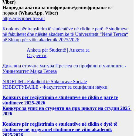
Viber)
Напредна алатка за шифрирање/дешифрирање
на
пораки
(WhatsApp, Viber)
https://decipher.free.nf
Konkurs për transferim të studentëve në ciklin e parë të studimeve
në fakultetet dhe njësitë akademike të Universitetit “Nënë Tereza“
në Shkup për vitin akademik 2025/2026
Anketa për Studentë | Анкета за
Студенти
Државна стручна матура Преглед со профили и училишта -
Универзитет Мајка Тереза
NJOFTIM - Fakultetit të Shkencave Sociale
ИЗВЕСТУВАЊЕ - Факултетот за социјални науки
Konkurs për regjistrimin e studentëve në ciklin e parë te
studimeve 2025-2026
Конкурс за упис на студенти на прв циклус на студии 2025-
2026
Konkurs për regjistrimin e studentëve në ciklin e dytë të
studimeve në programet studimore në vitin akademik
2025/2026