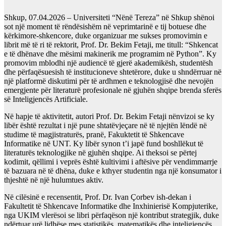
Shkup, 07.04.2026 – Universiteti “Nënë Tereza” në Shkup shënoi
sot një moment të rëndësishëm në veprimtarinë e tij botuese dhe
kërkimore-shkencore, duke organizuar me sukses promovimin e
librit më të ri të rektorit, Prof. Dr. Bekim Fetaji, me titull: “Shkencat
e të dhënave dhe mësimi makinerik me programim në Python”. Ky
promovim mblodhi një audiencë të gjerë akademikësh, studentësh
dhe përfaqësuesish të institucioneve shtetërore, duke u shndërruar në
një platformë diskutimi për të ardhmen e teknologjisë dhe nevojën
emergjente për literaturë profesionale në gjuhën shqipe brenda sferës
së Inteligjencës Artificiale.
Në hapje të aktivitetit, autori Prof. Dr. Bekim Fetaji nënvizoi se ky
libër është rezultat i një pune shtatëvjeçare në të njejtën lëndë në
studime të magjistraturës, pranë, Fakuktetit të Shkencave
Informatike në UNT. Ky libër synon t’i japë fund boshllëkut të
literaturës teknologjike në gjuhën shqipe. Ai theksoi se përtej
kodimit, qëllimi i veprës është kultivimi i aftësive për vendimmarrje
të bazuara në të dhëna, duke e kthyer studentin nga një konsumator i
thjeshtë në një hulumtues aktiv.
Në cilësinë e recensentit, Prof. Dr. Ivan Çorbev ish-dekan i
Fakultetit të Shkencave Informatike dhe Inxhinierisë Kompjuterike,
nga UKIM vlerësoi se libri përfaqëson një kontribut strategjik, duke
ndërtuar urë lidhëse mes statistikës, matematikës dhe inteligjencës