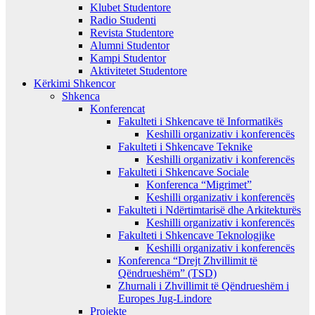
Klubet Studentore
Radio Studenti
Revista Studentore
Alumni Studentor
Kampi Studentor
Aktivitetet Studentore
Kërkimi Shkencor
Shkenca
Konferencat
Fakulteti i Shkencave të Informatikës
Keshilli organizativ i konferencës
Fakulteti i Shkencave Teknike
Keshilli organizativ i konferencës
Fakulteti i Shkencave Sociale
Konferenca “Migrimet”
Keshilli organizativ i konferencës
Fakulteti i Ndërtimtarisë dhe Arkitekturës
Keshilli organizativ i konferencës
Fakulteti i Shkencave Teknologjike
Keshilli organizativ i konferencës
Konferenca “Drejt Zhvillimit të
Qëndrueshëm” (TSD)
Zhurnali i Zhvillimit të Qëndrueshëm i
Europes Jug-Lindore
Projekte