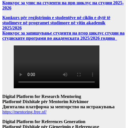
Конкурс за упис на студенти на прв циклус на студии 2025-
2026
Konkurs për regjistrimin e studentëve në ciklin e dytë të
studimeve në programet studimore në vitin akademik
2025/2026
Конкурс за запишување студенти на втор циклус студии на
студиските програми во академската 2025/2026 година
Digital Platform for Research Mentoring
Platformë Dixhitale për Mentorim Kërkimor
Дигитална платформа за менторство на истражувања
https://mentoring.free.nf/
Digital Platform for References Generation
Platformë Dixhitale për Gjenerimin e Referencave