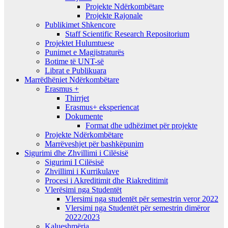
Projekte Ndërkombëtare
Projekte Rajonale
Publikimet Shkencore
Staff Scientific Research Repositorium
Projektet Hulumtuese
Punimet e Magjistraturës
Botime të UNT-së
Librat e Publikuara
Marrëdhëniet Ndërkombëtare
Erasmus +
Thirrjet
Erasmus+ eksperiencat
Dokumente
Format dhe udhëzimet për projekte
Projekte Ndërkombëtare
Marrëveshjet për bashkëpunim
Sigurimi dhe Zhvillimi i Cilësisë
Sigurimi I Cilësisë
Zhvillimi i Kurrikulave
Procesi i Akreditimit dhe Riakreditimit
Vlerësimi nga Studentët
Vlersimi nga studentët për semestrin veror 2022
Vlersimi nga Studentët për semestrin dimëror
2022/2023
Kalueshmëria