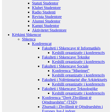
Statuti Studentor
Klubet Studentore
Radio Studenti
Revista Studentore
Alumni Studentor
Kampi Studentor
Aktivitetet Studentore
Kërkimi Shkencor
Shkenca
Konferencat
Fakulteti i Shkencave të Informatikës
Keshilli organizativ i konferencës
Fakulteti i Shkencave Teknike
Keshilli organizativ i konferencës
Fakulteti i Shkencave Sociale
Konferenca “Migrimet”
Keshilli organizativ i konferencës
Fakulteti i Ndërtimtarisë dhe Arkitekturës
Keshilli organizativ i konferencës
Fakulteti i Shkencave Teknologjike
Keshilli organizativ i konferencës
Konferenca “Drejt Zhvillimit të
Qëndrueshëm” (TSD)
Zhurnali i Zhvillimit të Qëndrueshëm i
Europes Jug-Lindore