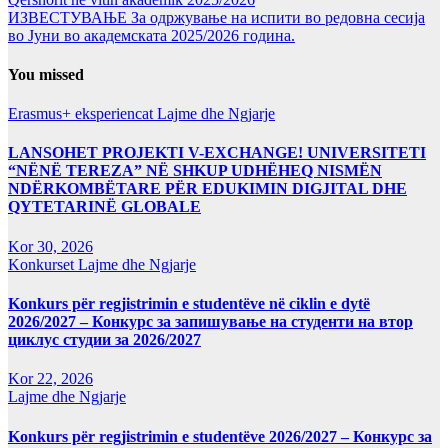
ИЗВЕСТУВАЊЕ За одржување на испити во редовна сесија
во Јуни во академската 2025/2026 година.
You missed
Erasmus+ eksperiencat
Lajme dhe Ngjarje
LANSOHET PROJEKTI V-EXCHANGE! UNIVERSITETI
“NËNË TEREZA” NË SHKUP UDHËHEQ NISMËN
NDËRKOMBËTARE PËR EDUKIMIN DIGJITAL DHE
QYTETARINË GLOBALE
Kor 30, 2026
Konkurset
Lajme dhe Ngjarje
Konkurs për regjistrimin e studentëve në ciklin e dytë
2026/2027 – Конкурс за запишување на студенти на втор
циклус студии за 2026/2027
Kor 22, 2026
Lajme dhe Ngjarje
Konkurs për regjistrimin e studentëve 2026/2027 – Конкурс за