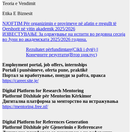
Teoria e Vendimit
Etika E Biznesit
NJOFTIM Për organizimin e provimeve në afatin e rregullt të
Qershorit në vitin akademik 2025/2026
ИЗВЕСТУВАЊЕ За одржување на испити во редовна сесија
во Јуни во академската 2025/2026 година.
Rezultatet përfundimtare(Cikli i dytë) ||
Конечните резултати(Втор циклус)
Employment portal, job offers, internships
Portali i punësimeve, oferta pune, praktikë
Портал за вработување, понуди за рабта, пракса
https://career.site.je/
Digital Platform for Research Mentoring
Platformë Dixhitale për Mentorim Kërkimor
Дигитална платформа за менторство на истражувања
https://mentoring.free.nf/
Digital Platform for References Generation
Platformë Dixhitale për Gjenerimin e Referencave