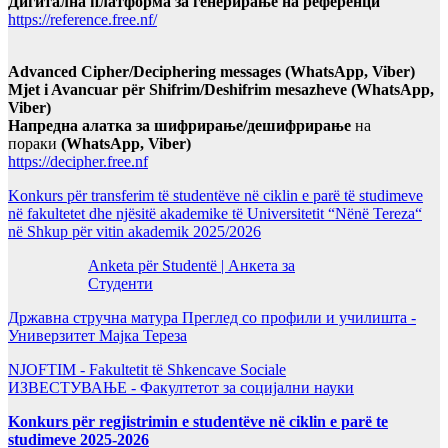
Дигитална платформа за генерирање на референци
https://reference.free.nf/
Advanced Cipher/Deciphering messages (WhatsApp, Viber)
Mjet i Avancuar për Shifrim/Deshifrim mesazheve (WhatsApp,
Viber)
Напредна алатка за шифрирање/дешифрирање
на
пораки
(WhatsApp, Viber)
https://decipher.free.nf
Konkurs për transferim të studentëve në ciklin e parë të studimeve
në fakultetet dhe njësitë akademike të Universitetit “Nënë Tereza“
në Shkup për vitin akademik 2025/2026
Anketa për Studentë | Анкета за
Студенти
Државна стручна матура Преглед со профили и училишта -
Универзитет Мајка Тереза
NJOFTIM - Fakultetit të Shkencave Sociale
ИЗВЕСТУВАЊЕ - Факултетот за социјални науки
Konkurs për regjistrimin e studentëve në ciklin e parë te
studimeve 2025-2026