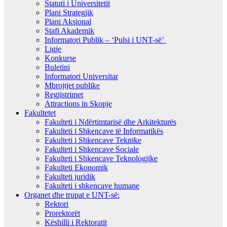
Statuti i Universitetit
Plani Strategjik
Plani Aksional
Stafi Akademik
Informatori Publik – ‘Pulsi i UNT-së’
Ligje
Konkurse
Buletini
Informatori Universitar
Mbrojtjet publike
Regjistrimet
Attractions in Skopje
Fakultetet
Fakulteti i Ndërtimtarisë dhe Arkitekturës
Fakulteti i Shkencave të Informatikës
Fakulteti i Shkencave Teknike
Fakulteti i Shkencave Sociale
Fakulteti i Shkencave Teknologjike
Fakulteti Ekonomik
Fakulteti juridik
Fakulteti i shkencave humane
Organet dhe trupat e UNT-së:
Rektori
Prorektorët
Këshilli i Rektoratit