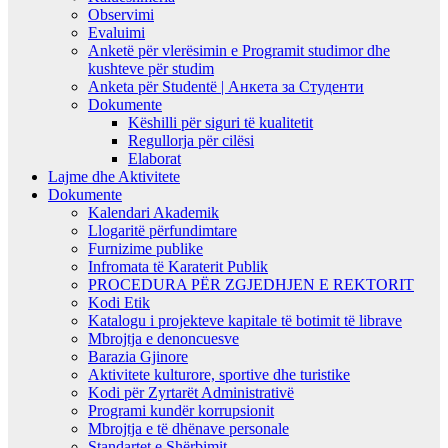
Observimi
Evaluimi
Anketë për vlerësimin e Programit studimor dhe
kushteve për studim
Anketa për Studentë | Анкета за Студенти
Dokumente
Këshilli për siguri të kualitetit
Regullorja për cilësi
Elaborat
Lajme dhe Aktivitete
Dokumente
Kalendari Akademik
Llogaritë përfundimtare
Furnizime publike
Infromata të Karaterit Publik
PROCEDURA PËR ZGJEDHJEN E REKTORIT
Kodi Etik
Katalogu i projekteve kapitale të botimit të librave
Mbrojtja e denoncuesve
Barazia Gjinore
Aktivitete kulturore, sportive dhe turistike
Kodi për Zyrtarët Administrativë
Programi kundër korrupsionit
Mbrojtja e të dhënave personale
Standartet e Shërbimit