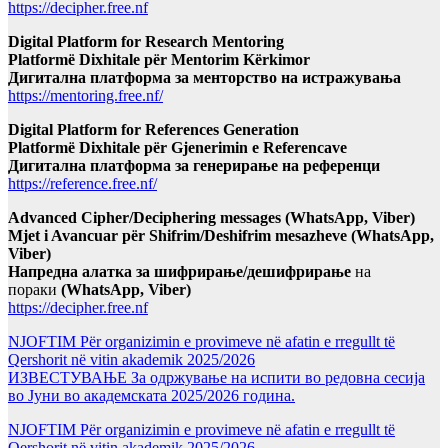
https://decipher.free.nf
Digital Platform for Research Mentoring
Platformë Dixhitale për Mentorim Kërkimor
Дигитална платформа за менторство на истражувања
https://mentoring.free.nf/
Digital Platform for References Generation
Platformë Dixhitale për Gjenerimin e Referencave
Дигитална платформа за генерирање на референци
https://reference.free.nf/
Advanced Cipher/Deciphering messages (WhatsApp, Viber)
Mjet i Avancuar për Shifrim/Deshifrim mesazheve (WhatsApp,
Viber)
Напредна алатка за шифрирање/дешифрирање
на
пораки
(WhatsApp, Viber)
https://decipher.free.nf
NJOFTIM Për organizimin e provimeve në afatin e rregullt të
Qershorit në vitin akademik 2025/2026
ИЗВЕСТУВАЊЕ За одржување на испити во редовна сесија
во Јуни во академската 2025/2026 година.
NJOFTIM Për organizimin e provimeve në afatin e rregullt të
Qershorit në vitin akademik 2025/2026