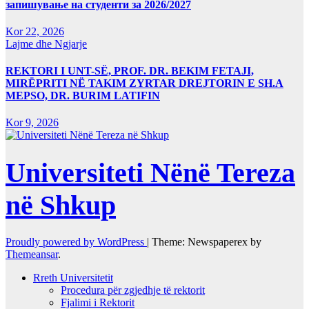
запишување на студенти за 2026/2027
Kor 22, 2026
Lajme dhe Ngjarje
REKTORI I UNT-SË, PROF. DR. BEKIM FETAJI,
MIRËPRITI NË TAKIM ZYRTAR DREJTORIN E SH.A
MEPSO, DR. BURIM LATIFIN
Kor 9, 2026
Universiteti Nënë Tereza
në Shkup
Proudly powered by WordPress
|
Theme: Newspaperex by
Themeansar
.
Rreth Universitetit
Procedura për zgjedhje të rektorit
Fjalimi i Rektorit