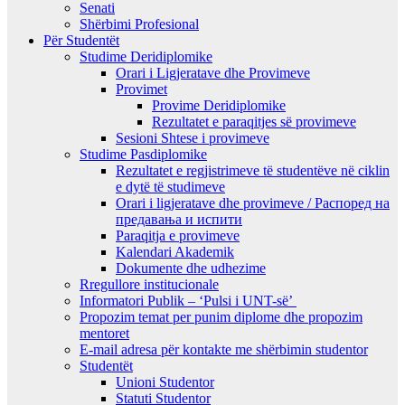
Senati
Shërbimi Profesional
Për Studentët
Studime Deridiplomike
Orari i Ligjeratave dhe Provimeve
Provimet
Provime Deridiplomike
Rezultatet e paraqitjes së provimeve
Sesioni Shtese i provimeve
Studime Pasdiplomike
Rezultatet e regjistrimeve të studentëve në ciklin
e dytë të studimeve
Orari i ligjeratave dhe provimeve / Распоред на
предавањa и испити
Paraqitja e provimeve
Kalendari Akademik
Dokumente dhe udhezime
Rregullore institucionale
Informatori Publik – ‘Pulsi i UNT-së’
Propozim temat per punim diplome dhe propozim
mentoret
E-mail adresa për kontakte me shërbimin studentor
Studentët
Unioni Studentor
Statuti Studentor