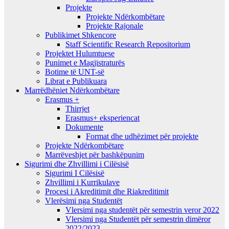
Projekte
Projekte Ndërkombëtare
Projekte Rajonale
Publikimet Shkencore
Staff Scientific Research Repositorium
Projektet Hulumtuese
Punimet e Magjistraturës
Botime të UNT-së
Librat e Publikuara
Marrëdhëniet Ndërkombëtare
Erasmus +
Thirrjet
Erasmus+ eksperiencat
Dokumente
Format dhe udhëzimet për projekte
Projekte Ndërkombëtare
Marrëveshjet për bashkëpunim
Sigurimi dhe Zhvillimi i Cilësisë
Sigurimi I Cilësisë
Zhvillimi i Kurrikulave
Procesi i Akreditimit dhe Riakreditimit
Vlerësimi nga Studentët
Vlersimi nga studentët për semestrin veror 2022
Vlersimi nga Studentët për semestrin dimëror
2022/2023