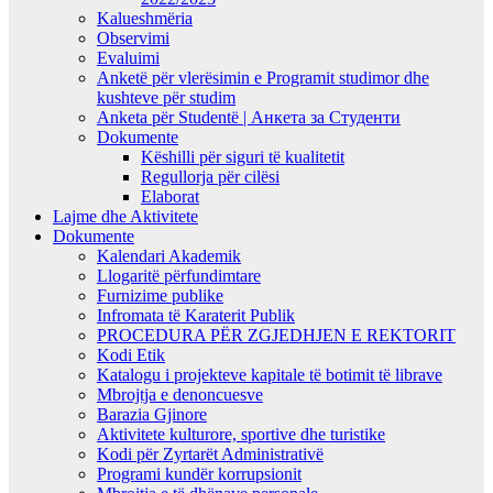
Kalueshmëria
Observimi
Evaluimi
Anketë për vlerësimin e Programit studimor dhe
kushteve për studim
Anketa për Studentë | Анкета за Студенти
Dokumente
Këshilli për siguri të kualitetit
Regullorja për cilësi
Elaborat
Lajme dhe Aktivitete
Dokumente
Kalendari Akademik
Llogaritë përfundimtare
Furnizime publike
Infromata të Karaterit Publik
PROCEDURA PËR ZGJEDHJEN E REKTORIT
Kodi Etik
Katalogu i projekteve kapitale të botimit të librave
Mbrojtja e denoncuesve
Barazia Gjinore
Aktivitete kulturore, sportive dhe turistike
Kodi për Zyrtarët Administrativë
Programi kundër korrupsionit