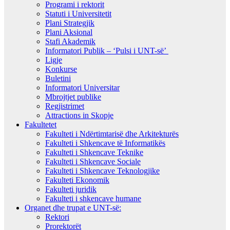
Programi i rektorit
Statuti i Universitetit
Plani Strategjik
Plani Aksional
Stafi Akademik
Informatori Publik – ‘Pulsi i UNT-së’
Ligje
Konkurse
Buletini
Informatori Universitar
Mbrojtjet publike
Regjistrimet
Attractions in Skopje
Fakultetet
Fakulteti i Ndërtimtarisë dhe Arkitekturës
Fakulteti i Shkencave të Informatikës
Fakulteti i Shkencave Teknike
Fakulteti i Shkencave Sociale
Fakulteti i Shkencave Teknologjike
Fakulteti Ekonomik
Fakulteti juridik
Fakulteti i shkencave humane
Organet dhe trupat e UNT-së:
Rektori
Prorektorët