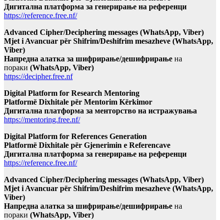
Дигитална платформа за генерирање на референци
https://reference.free.nf/
Advanced Cipher/Deciphering messages (WhatsApp, Viber)
Mjet i Avancuar për Shifrim/Deshifrim mesazheve (WhatsApp,
Viber)
Напредна алатка за шифрирање/дешифрирање
на
пораки
(WhatsApp, Viber)
https://decipher.free.nf
Digital Platform for Research Mentoring
Platformë Dixhitale për Mentorim Kërkimor
Дигитална платформа за менторство на истражувања
https://mentoring.free.nf/
Digital Platform for References Generation
Platformë Dixhitale për Gjenerimin e Referencave
Дигитална платформа за генерирање на референци
https://reference.free.nf/
Advanced Cipher/Deciphering messages (WhatsApp, Viber)
Mjet i Avancuar për Shifrim/Deshifrim mesazheve (WhatsApp,
Viber)
Напредна алатка за шифрирање/дешифрирање
на
пораки
(WhatsApp, Viber)