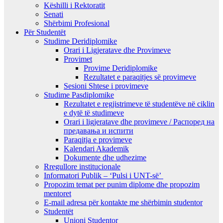
Këshilli i Rektoratit
Senati
Shërbimi Profesional
Për Studentët
Studime Deridiplomike
Orari i Ligjeratave dhe Provimeve
Provimet
Provime Deridiplomike
Rezultatet e paraqitjes së provimeve
Sesioni Shtese i provimeve
Studime Pasdiplomike
Rezultatet e regjistrimeve të studentëve në ciklin
e dytë të studimeve
Orari i ligjeratave dhe provimeve / Распоред на
предавањa и испити
Paraqitja e provimeve
Kalendari Akademik
Dokumente dhe udhezime
Rregullore institucionale
Informatori Publik – ‘Pulsi i UNT-së’
Propozim temat per punim diplome dhe propozim
mentoret
E-mail adresa për kontakte me shërbimin studentor
Studentët
Unioni Studentor