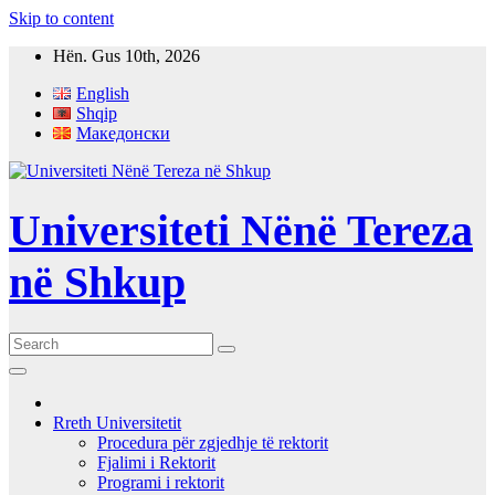
Skip to content
Hën. Gus 10th, 2026
English
Shqip
Македонски
Universiteti Nënë Tereza
në Shkup
Rreth Universitetit
Procedura për zgjedhje të rektorit
Fjalimi i Rektorit
Programi i rektorit