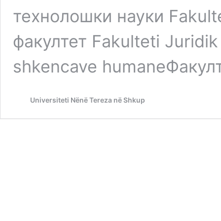
технолошки науки Fakult
факултет Fakulteti Juridik
shkencave humaneФакулт
Universiteti Nënë Tereza në Shkup