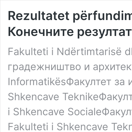
Rezultatet përfundimt
Конечните резултат
Fakulteti i Ndërtimtarisë
градежништво и архитекту
InformatikësФакултет за 
Shkencave TeknikeФакулте
i Shkencave SocialeФакул
Fakulteti i Shkencave Tek