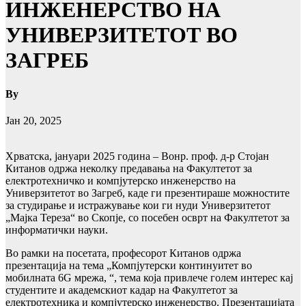
ИНЖЕНЕРСТВО НА
УНИВЕРЗИТЕТОТ ВО
ЗАГРЕБ
By
Јан 20, 2025
Хрватска, јануари 2025 година – Вонр. проф. д-р Стојан
Китанов одржа неколку предавања на Факултетот за
електротехничко и компјутерско инженерство на
Универзитетот во Загреб, каде ги презентираше можностите
за студирање и истражување кои ги нуди Универзитетот
„Мајка Тереза“ во Скопје, со посебен осврт на Факултетот за
информатички науки.
Во рамки на посетата, професорот Китанов одржа
презентација на тема „Компјутерски континуитет во
мобилната 6G мрежа, “, тема која привлече голем интерес кај
студентите и академскиот кадар на Факултетот за
електротехника и компјутерско инженерство. Презентацијата