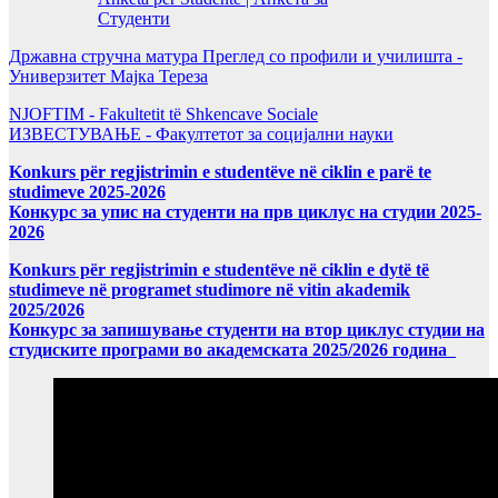
Студенти
Државна стручна матура Преглед со профили и училишта -
Универзитет Мајка Тереза
NJOFTIM - Fakultetit të Shkencave Sociale
ИЗВЕСТУВАЊЕ - Факултетот за социјални науки
Konkurs për regjistrimin e studentëve në ciklin e parë te
studimeve 2025-2026
Конкурс за упис на студенти на прв циклус на студии 2025-
2026
Konkurs për regjistrimin e studentëve në ciklin e dytë të
studimeve në programet studimore në vitin akademik
2025/2026
Конкурс за запишување студенти на втор циклус студии на
студиските програми во академската 2025/2026 година