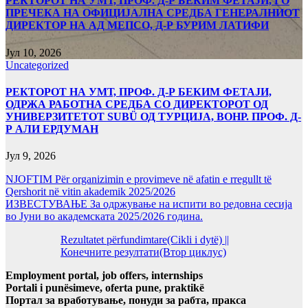
РЕКТОРОТ НА УМТ, ПРОФ. Д-Р БЕКИМ ФЕТАЈИ, ГО
ПРЕЧЕКА НА ОФИЦИЈАЛНА СРЕДБА ГЕНЕРАЛНИОТ
ДИРЕКТОР НА АД МЕПСО, Д-Р БУРИМ ЛАТИФИ
Јул 10, 2026
Uncategorized
РЕКТОРОТ НА УМТ, ПРОФ. Д-Р БЕКИМ ФЕТАЈИ,
ОДРЖА РАБОТНА СРЕДБА СО ДИРЕКТОРОТ ОД
УНИВЕРЗИТЕТОТ SUBÜ ОД ТУРЦИЈА, ВОНР. ПРОФ. Д-
Р АЛИ ЕРДУМАН
Јул 9, 2026
NJOFTIM Për organizimin e provimeve në afatin e rregullt të
Qershorit në vitin akademik 2025/2026
ИЗВЕСТУВАЊЕ За одржување на испити во редовна сесија
во Јуни во академската 2025/2026 година.
Rezultatet përfundimtare(Cikli i dytë) ||
Конечните резултати(Втор циклус)
Employment portal, job offers, internships
Portali i punësimeve, oferta pune, praktikë
Портал за вработување, понуди за рабта, пракса