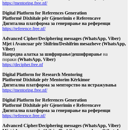
https://mentoring.free.nf/
Digital Platform for References Generation
Platformë Dixhitale për Gjenerimin e Referencave
Дигитална платформа за генерирање на референци
https://reference.free.nf/
Advanced Cipher/Deciphering messages (WhatsApp, Viber)
Mjet i Avancuar për Shifrim/Deshifrim mesazheve (WhatsApp,
Viber)
Напредна алатка за шифрирање/дешифрирање
на
пораки
(WhatsApp, Viber)
https://decipher.free.nf
Digital Platform for Research Mentoring
Platformë Dixhitale për Mentorim Kërkimor
Дигитална платформа за менторство на истражувања
https://mentoring.free.nf/
Digital Platform for References Generation
Platformë Dixhitale për Gjenerimin e Referencave
Дигитална платформа за генерирање на референци
https://reference.free.nf/
Advanced Cipher/Deciphering messages (WhatsApp, Viber)