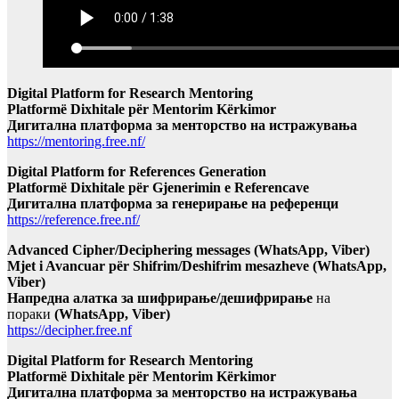
Digital Platform for Research Mentoring
Platformë Dixhitale për Mentorim Kërkimor
Дигитална платформа за менторство на истражувања
https://mentoring.free.nf/
Digital Platform for References Generation
Platformë Dixhitale për Gjenerimin e Referencave
Дигитална платформа за генерирање на референци
https://reference.free.nf/
Advanced Cipher/Deciphering messages (WhatsApp, Viber)
Mjet i Avancuar për Shifrim/Deshifrim mesazheve (WhatsApp,
Viber)
Напредна алатка за шифрирање/дешифрирање
на
пораки
(WhatsApp, Viber)
https://decipher.free.nf
Digital Platform for Research Mentoring
Platformë Dixhitale për Mentorim Kërkimor
Дигитална платформа за менторство на истражувања