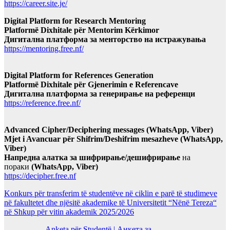
https://career.site.je/
Digital Platform for Research Mentoring
Platformë Dixhitale për Mentorim Kërkimor
Дигитална платформа за менторство на истражувања
https://mentoring.free.nf/
Digital Platform for References Generation
Platformë Dixhitale për Gjenerimin e Referencave
Дигитална платформа за генерирање на референци
https://reference.free.nf/
Advanced Cipher/Deciphering messages (WhatsApp, Viber)
Mjet i Avancuar për Shifrim/Deshifrim mesazheve (WhatsApp,
Viber)
Напредна алатка за шифрирање/дешифрирање
на
пораки
(WhatsApp, Viber)
https://decipher.free.nf
Konkurs për transferim të studentëve në ciklin e parë të studimeve
në fakultetet dhe njësitë akademike të Universitetit “Nënë Tereza“
në Shkup për vitin akademik 2025/2026
Anketa për Studentë | Анкета за