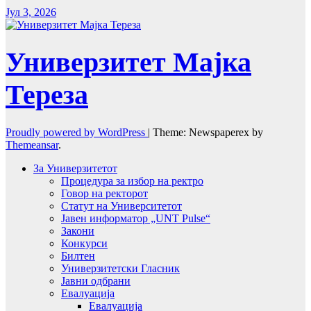
Јул 3, 2026
Универзитет Мајка
Тереза
Proudly powered by WordPress
|
Theme: Newspaperex by
Themeansar
.
За Универзитетот
Процедура за избор на ректро
Говор на ректорот
Статут на Университетот
Јавен информатор „UNT Pulse“
Закони
Конкурси
Билтен
Универзитетски Гласник
Јавни одбрани
Евалуација
Евалуација