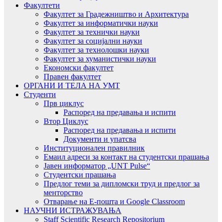
Факултети
Факултет за Градежништво и Архитектура
Факултет за информатички науки
Факултет за технички науки
Факултет за социјални науки
Факултет за технолошки науки
Факултет за хуманистички науки
Економски факултет
Правен факултет
ОРГАНИ И ТЕЛА НА УМТ
Студенти
Прв циклус
Распоред на предавањa и испити
Втор Циклус
Распоред на предавањa и испити
Документи и упатсва
Институционален правилник
Емаил адреси за контакт на студентски прашања
Јавен информатор „UNT Pulse“
Студентски прашања
Предлог теми за дипломски труд и предлог за
менторство
Отварање на Е-пошта и Google Classroom
НАУЧНИ ИСТРАЖУВАЊА
Staff Scientific Research Repositorium