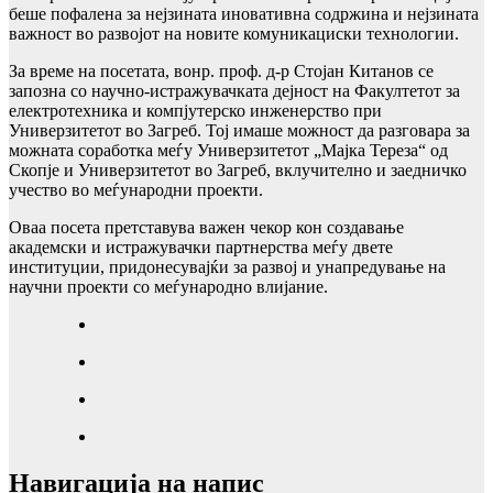
беше пофалена за нејзината иновативна содржина и нејзината
важност во развојот на новите комуникациски технологии.
За време на посетата, вонр. проф. д-р Стојан Китанов се
запозна со научно-истражувачката дејност на Факултетот за
електротехника и компјутерско инженерство при
Универзитетот во Загреб. Тој имаше можност да разговара за
можната соработка меѓу Универзитетот „Мајка Тереза“ од
Скопје и Универзитетот во Загреб, вклучително и заедничко
учество во меѓународни проекти.
Оваа посета претставува важен чекор кон создавање
академски и истражувачки партнерства меѓу двете
институции, придонесувајќи за развој и унапредување на
научни проекти со меѓународно влијание.
Навигација на напис