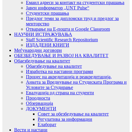
Емаил адреси за контакт на студентски прашања
Јавен информатор „UNT Pulse“
Студентски прашања
Предлог теми за дипломски труд и предлог за
менторство
Отварање на Е-пошта и Google Classroom
НАУЧНИ ИСТРАЖУВАЊА
Staff Scientific Research Repositorium
ИЗДАДЕНИ КНИГИ
Меѓународни договори
ОБЕЗБЕДУВАЊЕ И РАЗВОЈ НА КВАЛИТЕТ
Обаезбедување на квалитет
Обаезбедување на квалитет
Изработка на наставни програми
Процес на акредитација и реакредитација,
Анкета за Вреднување на Студиската Програма и
Условите за Студирање
Евалуација од страна на студенти
Проодноста
Обзервациаја
ДОКУМЕНТИ
Совет за обезбедување на квалитет
Регулатива за информации
Елаборат
Вести и настани