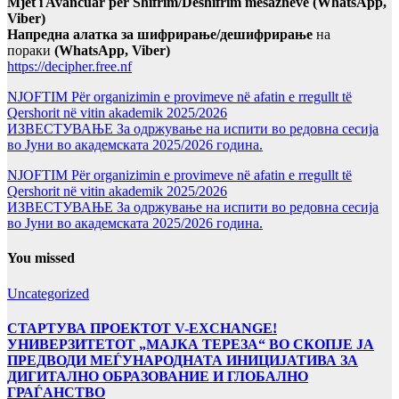
Mjet i Avancuar për Shifrim/Deshifrim mesazheve (WhatsApp,
Viber)
Напредна алатка за шифрирање/дешифрирање
на
пораки
(WhatsApp, Viber)
https://decipher.free.nf
NJOFTIM Për organizimin e provimeve në afatin e rregullt të
Qershorit në vitin akademik 2025/2026
ИЗВЕСТУВАЊЕ За одржување на испити во редовна сесија
во Јуни во академската 2025/2026 година.
NJOFTIM Për organizimin e provimeve në afatin e rregullt të
Qershorit në vitin akademik 2025/2026
ИЗВЕСТУВАЊЕ За одржување на испити во редовна сесија
во Јуни во академската 2025/2026 година.
You missed
Uncategorized
СТАРТУВА ПРОЕКТОТ V-EXCHANGE!
УНИВЕРЗИТЕТОТ „МАЈКА ТЕРЕЗА“ ВО СКОПЈЕ ЈА
ПРЕДВОДИ МЕЃУНАРОДНАТА ИНИЦИЈАТИВА ЗА
ДИГИТАЛНО ОБРАЗОВАНИЕ И ГЛОБАЛНО
ГРАЃАНСТВО