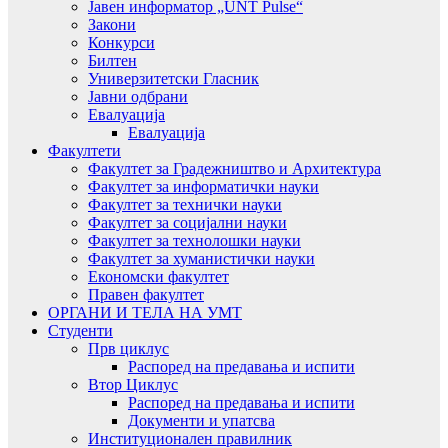
Јавен информатор „UNT Pulse“
Закони
Конкурси
Билтен
Универзитетски Гласник
Јавни одбрани
Евалуација
Евалуација
Факултети
Факултет за Градежништво и Архитектура
Факултет за информатички науки
Факултет за технички науки
Факултет за социјални науки
Факултет за технолошки науки
Факултет за хуманистички науки
Економски факултет
Правен факултет
ОРГАНИ И ТЕЛА НА УМТ
Студенти
Прв циклус
Распоред на предавањa и испити
Втор Циклус
Распоред на предавањa и испити
Документи и упатсва
Институционален правилник