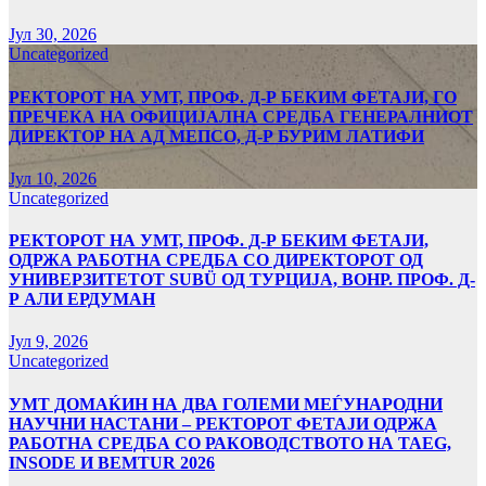
Јул 30, 2026
Uncategorized
РЕКТОРОТ НА УМТ, ПРОФ. Д-Р БЕКИМ ФЕТАЈИ, ГО
ПРЕЧЕКА НА ОФИЦИЈАЛНА СРЕДБА ГЕНЕРАЛНИОТ
ДИРЕКТОР НА АД МЕПСО, Д-Р БУРИМ ЛАТИФИ
Јул 10, 2026
Uncategorized
РЕКТОРОТ НА УМТ, ПРОФ. Д-Р БЕКИМ ФЕТАЈИ,
ОДРЖА РАБОТНА СРЕДБА СО ДИРЕКТОРОТ ОД
УНИВЕРЗИТЕТОТ SUBÜ ОД ТУРЦИЈА, ВОНР. ПРОФ. Д-
Р АЛИ ЕРДУМАН
Јул 9, 2026
Uncategorized
УMТ ДОМАЌИН НА ДВА ГОЛЕМИ МЕЃУНАРОДНИ
НАУЧНИ НАСТАНИ – РЕКТОРОТ ФЕТАЈИ ОДРЖА
РАБОТНА СРЕДБА СО РАКОВОДСТВОТО НА TAEG,
INSODE И BEMTUR 2026