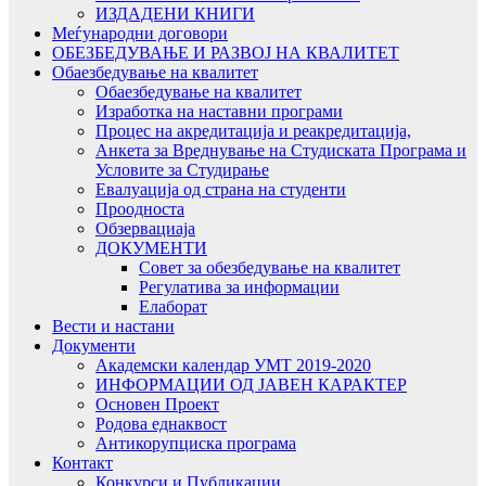
ИЗДАДЕНИ КНИГИ
Меѓународни договори
ОБЕЗБЕДУВАЊЕ И РАЗВОЈ НА КВАЛИТЕТ
Обаезбедување на квалитет
Обаезбедување на квалитет
Изработка на наставни програми
Процес на акредитација и реакредитација,
Анкета за Вреднување на Студиската Програма и
Условите за Студирање
Евалуација од страна на студенти
Проодноста
Обзервациаја
ДОКУМЕНТИ
Совет за обезбедување на квалитет
Регулатива за информации
Елаборат
Вести и настани
Документи
Академски календар УМТ 2019-2020
ИНФОРМАЦИИ ОД ЈАВЕН КАРАКТЕР
Основен Проект
Родова еднаквост
Антикорупциска програма
Контакт
Конкурси и Публикации