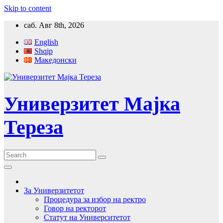
Skip to content
саб. Авг 8th, 2026
English
Shqip
Македонски
Универзитет Мајка
Тереза
За Универзитетот
Процедура за избор на ректро
Говор на ректорот
Статут на Университетот