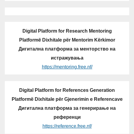
Digital Platform for Research Mentoring
Platformë Dixhitale për Mentorim Kërkimor
Дигитална платформа за менторство на
истражувања
https://mentoring.free.nf/
Digital Platform for References Generation
Platformë Dixhitale për Gjenerimin e Referencave
Дигитална платформа за генерирање на
референци
https://reference.free.nf/