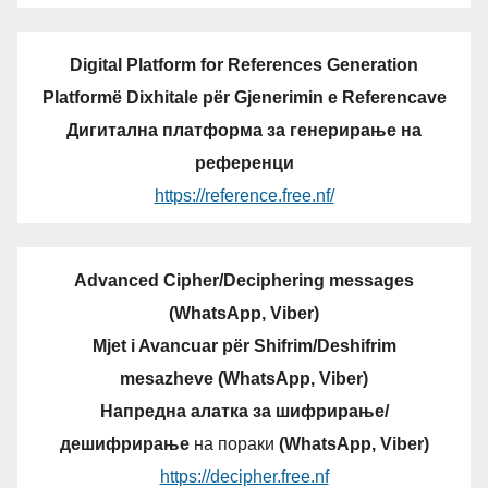
Digital Platform for References Generation
Platformë Dixhitale për Gjenerimin e Referencave
Дигитална платформа за генерирање на
референци
https://reference.free.nf/
Advanced Cipher/Deciphering messages
(WhatsApp, Viber)
Mjet i Avancuar për Shifrim/Deshifrim
mesazheve (WhatsApp, Viber)
Напредна алатка за шифрирање/
дешифрирање
на пораки
(WhatsApp, Viber)
https://decipher.free.nf