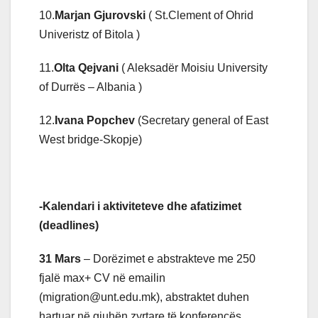
10.
Marjan Gjurovski
( St.Clement of Ohrid
Univeristz of Bitola )
11.
Olta Qejvani
( Aleksadër Moisiu University
of Durrës – Albania )
12.
Ivana Popchev
(Secretary general of East
West bridge-Skopje)
-Kalendari i aktiviteteve dhe afatizimet
(deadlines)
31 Mars
– Dorëzimet e abstrakteve me 250
fjalë max+ CV në emailin
(migration@unt.edu.mk), abstraktet duhen
hartuar në gjuhën zyrtare të konferencës