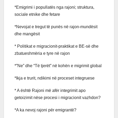
*Emigrimi i popullatës nga rajoni; struktura,
sociale etnike dhe fetare
*Nevojat e tregut të punës në rajon-mundësit
dhe mangësit
* Politikat e migracionit-praktikat e BE-së dhe
zbatueshmëria e tyre në rajon
*”Ne” dhe “Të tjerët” në kohën e migrimit global
*Ikja e trurit, ndikimi në proceset integruese
* A është Rajoni më afër integrimit apo
getoizimit nëse procesi i migracionit vazhdon?
*A ka nevoj rajoni për emigrantë?