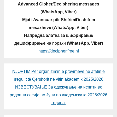
Advanced Cipher/Deciphering messages
(WhatsApp, Viber)
Mjet i Avancuar për Shifrim/Deshifrim
mesazheve (WhatsApp, Viber)
Напредна алатка за шифрирање/
дешифрирање
на пораки
(WhatsApp, Viber)
https://decipher.free.nf
NJOFTIM Për organizimin e provimeve në afatin e
rregullt të Qershorit në vitin akademik 2025/2026
ИЗВЕСТУВАЊЕ За одржување на испити во
редовна сесија во Јуни во академската 2025/2026
година.