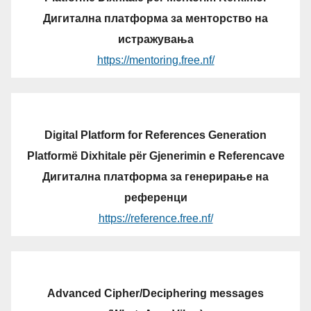
Дигитална платформа за менторство на
истражувања
https://mentoring.free.nf/
Digital Platform for References Generation
Platformë Dixhitale për Gjenerimin e Referencave
Дигитална платформа за генерирање на
референци
https://reference.free.nf/
Advanced Cipher/Deciphering messages