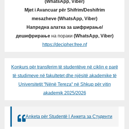
(WhatsApp, Viber)
Mjet i Avancuar për Shifrim/Deshifrim
mesazheve (WhatsApp, Viber)
Напредна алатка за шифрирање/
дешифрирање
на пораки
(WhatsApp, Viber)
https://decipher.free.nf
Konkurs për transferim të studentëve në ciklin e parë
të studimeve në fakultetet dhe njësitë akademike të
Universitetit “Nënë Tereza“ në Shkup për vitin
akademik 2025/2026
Anketa për Studentë | Анкета за Студенти