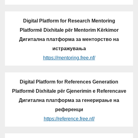
Digital Platform for Research Mentoring
Platformë Dixhitale për Mentorim Kërkimor
Дигитална платформа за менторство на
истражувања
https://mentoring.free.nf/
Digital Platform for References Generation
Platformë Dixhitale për Gjenerimin e Referencave
Дигитална платформа за генерирање на
референци
https://reference.free.nf/