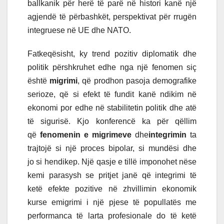
ballkanik për herë të parë në histori kanë një
agjendë të përbashkët, perspektivat për rrugën
integruese në UE dhe NATO.
Fatkeqësisht, ky trend pozitiv diplomatik dhe
politik përshkruhet edhe nga një fenomen siç
është
migrimi
, që prodhon pasoja demografike
serioze, që si efekt të fundit kanë ndikim në
ekonomi por edhe në stabilitetin politik dhe atë
të sigurisë. Kjo konferencë ka për qëllim
që
fenomenin e migrimeve
dhe
integrimin
ta
trajtojë si një proces bipolar, si mundësi dhe
jo si hendikep. Një qasje e tillë imponohet nëse
kemi parasysh se pritjet janë që integrimi të
ketë efekte pozitive në zhvillimin ekonomik
kurse emigrimi i një pjese të popullatës me
performanca të larta profesionale do të ketë