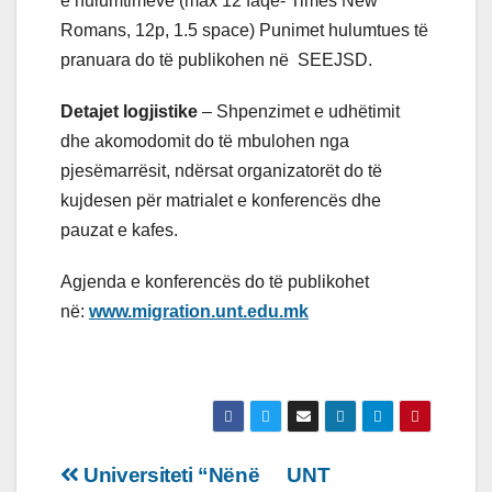
e hulumtimeve (max 12 faqe- Times New
Romans, 12p, 1.5 space) Punimet hulumtues të
pranuara do të publikohen në SEEJSD.
Detajet logjistike
– Shpenzimet e udhëtimit
dhe akomodomit do të mbulohen nga
pjesëmarrësit, ndërsat organizatorët do të
kujdesen për matrialet e konferencës dhe
pauzat e kafes.
Agjenda e konferencës do të publikohet
në:
www.migration.unt.edu.mk
Lëvizje
Universiteti “Nënë
UNT