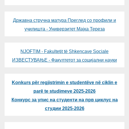
Државна стручна матура Преглед со профили и
училишта - Универзитет Мајка Тереза
NJOFTIM - Fakultetit të Shkencave Sociale
ИЗВЕСТУВАЊЕ - Факултетот за социјални науки
Konkurs për regjistrimin e studentëve në ciklin e
parë te studimeve 2025-2026
Конкурс за упис на студенти на прв циклус на
студии 2025-2026