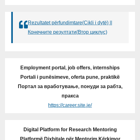
Rezultatet përfundimtare(Cikli i dytë) ||
Конечните резултати(Втор циклус)
Employment portal, job offers, internships
Portali i punësimeve, oferta pune, praktikë
Портал за вработување, понуди за рабта,
пракса
https://career.site.je/
Digital Platform for Research Mentoring
Platformë Dixhitale për Mentorim Kërkimor