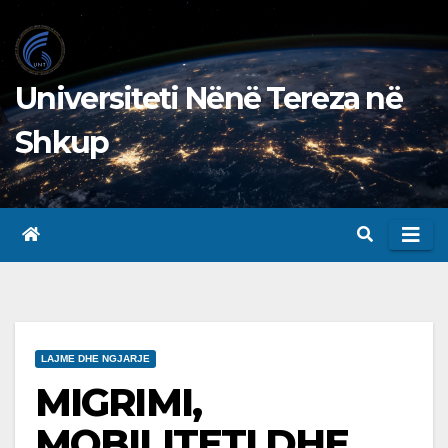
Skip
to
content
Universiteti Nënë Tereza në
Shkup
LAJME DHE NGJARJE
MIGRIMI,
MOBILITETI DHE