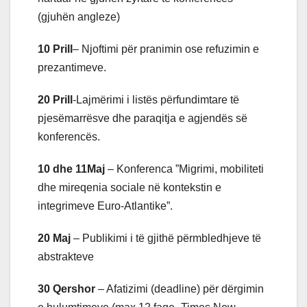
(gjuhën angleze)
10 Prill
– Njoftimi për pranimin ose refuzimin e
prezantimeve.
20 Prill
-Lajmërimi i listës përfundimtare të
pjesëmarrësve dhe paraqitja e agjendës së
konferencës.
10 dhe 11Maj
– Konferenca ”Migrimi, mobiliteti
dhe mireqenia sociale në kontekstin e
integrimeve Euro-Atlantike”.
20 Maj
– Publikimi i të gjithë përmbledhjeve të
abstrakteve
30 Qershor
– Afatizimi (deadline) për dërgimin