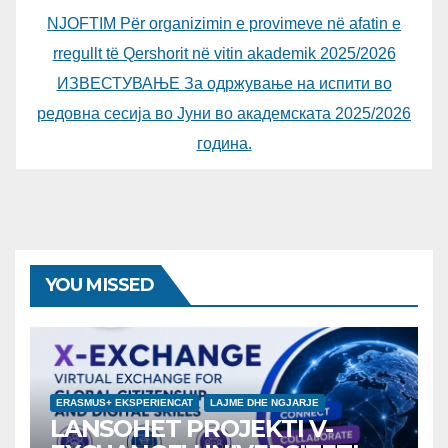
NJOFTIM Për organizimin e provimeve në afatin e
rregullt të Qershorit në vitin akademik 2025/2026
ИЗВЕСТУВАЊЕ За одржување на испити во
редовна сесија во Јуни во академската 2025/2026
година.
YOU MISSED
ERASMUS+ EKSPERIENCAT
LAJME DHE NGJARJE
LANSOHET PROJEKTI V-