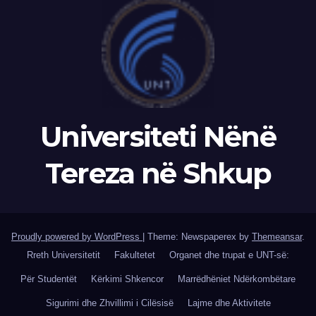
Universiteti Nënë
Tereza në Shkup
Proudly powered by WordPress
|
Theme: Newspaperex by
Themeansar
.
Rreth Universitetit
Fakultetet
Organet dhe trupat e UNT-së:
Për Studentët
Kërkimi Shkencor
Marrëdhëniet Ndërkombëtare
Sigurimi dhe Zhvillimi i Cilësisë
Lajme dhe Aktivitete