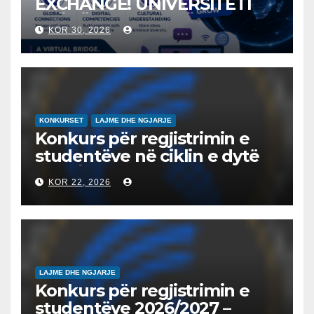
EXCHANGE! UNIVERSITETI
“NËNË TEREZA” NË SHKUP
KOR 30, 2026
UDHËHEQ NISMËN
NDËRKOMBËTARE PËR
EDUKIMIN DIGJITAL DHE
QYTETARINË GLOBALE
KONKURSET
LAJME DHE NGJARJE
Konkurs për regjistrimin e
studentëve në ciklin e dytë
2026/2027 – Конкурс за
KOR 22, 2026
запишување на студенти
на втор циклус студии за
2026/2027
LAJME DHE NGJARJE
Konkurs për regjistrimin e
studentëve 2026/2027 –