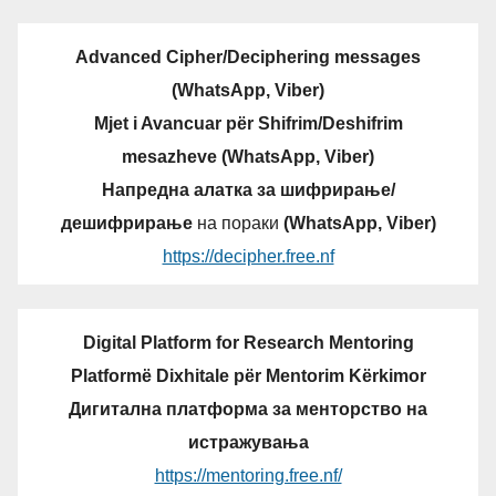
Advanced Cipher/Deciphering messages
(WhatsApp, Viber)
Mjet i Avancuar për Shifrim/Deshifrim
mesazheve (WhatsApp, Viber)
Напредна алатка за шифрирање/
дешифрирање
на пораки
(WhatsApp, Viber)
https://decipher.free.nf
Digital Platform for Research Mentoring
Platformë Dixhitale për Mentorim Kërkimor
Дигитална платформа за менторство на
истражувања
https://mentoring.free.nf/