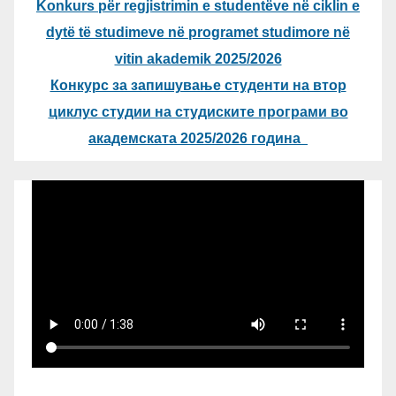
Konkurs për regjistrimin e studentëve në ciklin e
dytë të studimeve në programet studimore në
vitin akademik 2025/2026
Конкурс за запишување студенти на втор
циклус студии на студиските програми во
академската 2025/2026 година