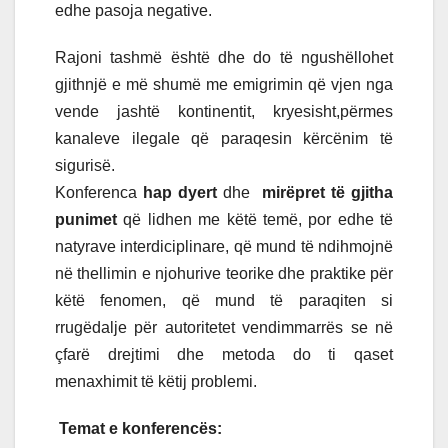
edhe pasoja negative.
Rajoni tashmë është dhe do të ngushëllohet
gjithnjë e më shumë me emigrimin që vjen nga
vende jashtë kontinentit, kryesisht,përmes
kanaleve ilegale që paraqesin kërcënim të
sigurisë.
Konferenca
hap dyert
dhe
mirëpret të gjitha
punimet
që lidhen me këtë temë, por edhe të
natyrave interdiciplinare, që mund të ndihmojnë
në thellimin e njohurive teorike dhe praktike për
këtë fenomen, që mund të paraqiten si
rrugëdalje për autoritetet vendimmarrës se në
çfarë drejtimi dhe metoda do ti qaset
menaxhimit të këtij problemi.
Temat e konferencës: