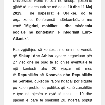
Universiteti ”Nënë Tereza” në Shkup, njofton të
gjithë të interesuarit se më datat
10 dhe 11 Maj
2019
, në hapësirat e UNT-së, do të
organizohet Konferencë ndërkombëtare me
temë “
Migrimi, mobiliteti dhe mirëqenia
sociale në kontekstin e integrimit Euro-
Atlantik”.
Pas zgjidhjes së kontestit me emrin e vendit,
që
Shkupi dhe Athina
zyrtare negociuan për
27 vjet, dhe në prag të zgjidhjes eventuale të
një kontesti afro 20 vjeçar në mes
të
Republikës së Kosovës dhe Republikës
së Serbisë
, duket se rajoni ngadal por sigurtë
po kalon problemet politike, që kanë zanafillën
e tyre në pjesën e dytë të shekullit 19 dhe
pjesën e parë të shekullit 20, ndërsa popujt