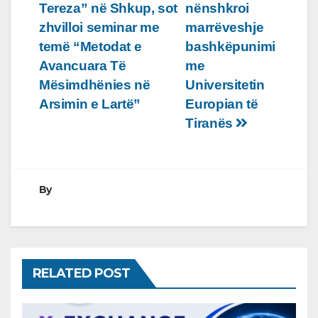
Tereza” në Shkup, sot
nënshkroi
te
zhvilloi seminar me
marrëveshje
postimet
temë “Metodat e
bashkëpunimi
Avancuara Të
me
Mësimdhënies në
Universitetin
Arsimin e Lartë”
Europian të
Tiranës
By
RELATED POST