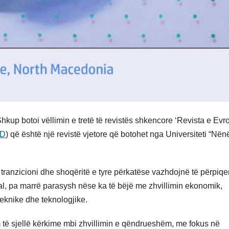
hkup botoi vëllimin e tretë të revistës shkencore ‘Revista e Evr
SD
) që është një revistë vjetore që botohet nga Universiteti “Nën
 tranzicioni dhe shoqëritë e tyre përkatëse vazhdojnë të përpiqe
al, pa marrë parasysh nëse ka të bëjë me zhvillimin ekonomik,
teknike dhe teknologjike.
 të sjellë kërkime mbi zhvillimin e qëndrueshëm, me fokus në