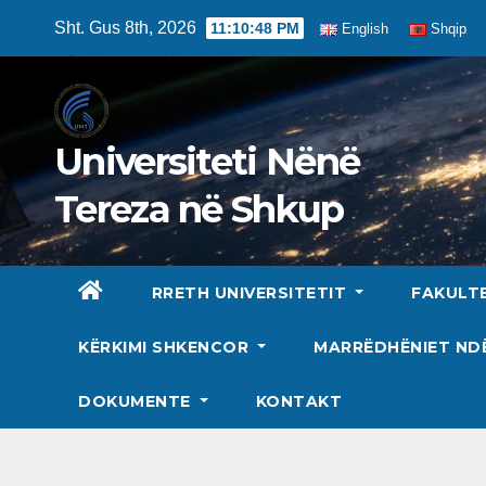
Skip
Sht. Gus 8th, 2026
11:10:50 PM
English
Shqip
to
content
Universiteti Nënë
Tereza në Shkup
RRETH UNIVERSITETIT
FAKULT
KËRKIMI SHKENCOR
MARRËDHËNIET N
DOKUMENTE
KONTAKT