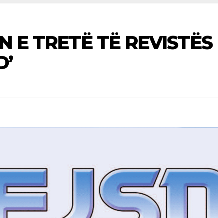
N E TRETË TË REVISTËS
D’