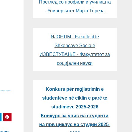
Преглед со профили и училишта
- Универзитет Мајка Тереза
NJOFTIM - Fakultetit të
Shkencave Sociale
ИЗВЕСТУВАЊЕ - Факултетот за
социјални науки
Konkurs për regjistrimin e
studentëve në ciklin e parë te
studimeve 2025-2026
Конкурс за упис на студенти
на прв циклус на студии 2025-