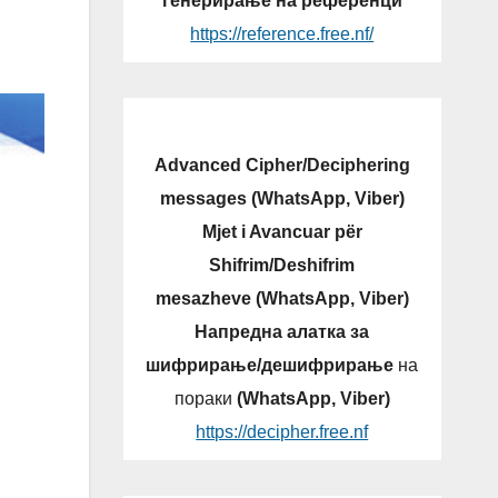
генерирање на референци
https://reference.free.nf/
Advanced Cipher/Deciphering
messages (WhatsApp, Viber)
Mjet i Avancuar për
Shifrim/Deshifrim
mesazheve (WhatsApp, Viber)
Напредна алатка за
шифрирање/дешифрирање
на
пораки
(WhatsApp, Viber)
https://decipher.free.nf