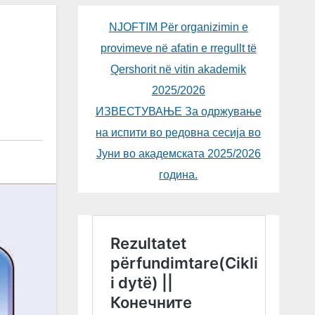
NJOFTIM Për organizimin e
provimeve në afatin e rregullt të
Qershorit në vitin akademik
2025/2026
ИЗВЕСТУВАЊЕ За одржување
на испити во редовна сесија во
Јуни во академската 2025/2026
година.