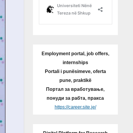
Employment portal, job offers,
internships
Portali i punësimeve, oferta
pune, praktikë
Портал за вработување,
понуди за рабта, пракса
https://career.site.je/