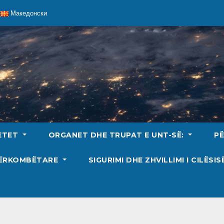
Македонски
ETET
ORGANET DHE TRUPAT E UNT-SË:
P
DËRKOMBËTARE
SIGURIMI DHE ZHVILLIMI I CILËSI