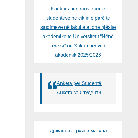
Konkurs për transferim të
studentëve në ciklin e parë të
studimeve në fakultetet dhe njësitë
akademike të Universitetit “Nënë
Tereza“ në Shkup për vitin
akademik 2025/2026
Anketa për Studentë |
Анкета за Студенти
Државна стручна матура