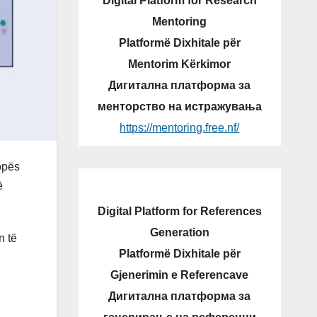
Digital Platform for Research
Mentoring
Platformë Dixhitale për
Mentorim Kërkimor
Дигитална платформа за
менторство на истражувања
https://mentoring.free.nf/
opës
ë
Digital Platform for References
Generation
n të
Platformë Dixhitale për
Gjenerimin e Referencave
Дигитална платформа за