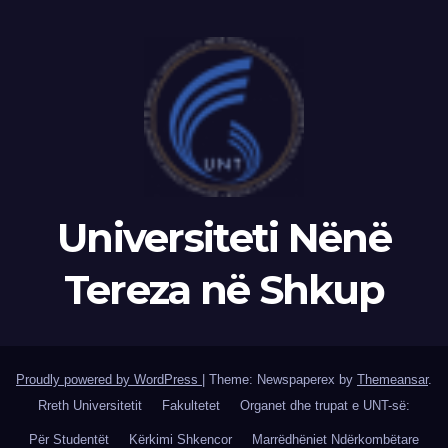
Universiteti Nënë
Tereza në Shkup
Proudly powered by WordPress
|
Theme: Newspaperex by
Themeansar
.
Rreth Universitetit
Fakultetet
Organet dhe trupat e UNT-së:
Për Studentët
Kërkimi Shkencor
Marrëdhëniet Ndërkombëtare