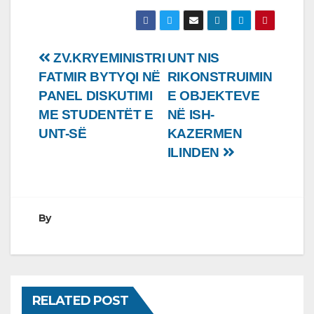
Lëvizje
ZV.KRYEMINISTRI
UNT NIS
FATMIR BYTYQI NË
RIKONSTRUIMIN
te
PANEL DISKUTIMI
E OBJEKTEVE
postimet
ME STUDENTËT E
NË ISH-
UNT-SË
KAZERMEN
ILINDEN
By
RELATED POST