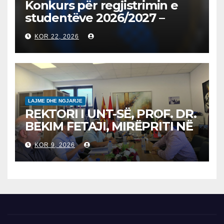
Konkurs për regjistrimin e
studentëve 2026/2027 –
Конкурс за запишување на
KOR 22, 2026
студенти за 2026/2027
LAJME DHE NGJARJE
REKTORI I UNT-SË, PROF. DR.
BEKIM FETAJI, MIRËPRITI NË
TAKIM ZYRTAR DREJTORIN E
KOR 9, 2026
SH.A MEPSO, DR. BURIM
LATIFIN