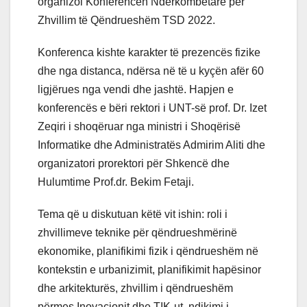
organizoi Konferencën Ndërkombëtare për
Zhvillim të Qëndrueshëm TSD 2022.
Konferenca kishte karakter të prezencës fizike
dhe nga distanca, ndërsa në të u kyçën afër 60
ligjërues nga vendi dhe jashtë. Hapjen e
konferencës e bëri rektori i UNT-së prof. Dr. Izet
Zeqiri i shoqëruar nga ministri i Shoqërisë
Informatike dhe Administratës Admirim Aliti dhe
organizatori prorektori për Shkencë dhe
Hulumtime Prof.dr. Bekim Fetaji.
Tema që u diskutuan këtë vit ishin: roli i
zhvillimeve teknike për qëndrueshmërinë
ekonomike, planifikimi fizik i qëndrueshëm në
kontekstin e urbanizimit, planifikimit hapësinor
dhe arkitekturës, zhvillim i qëndrueshëm
përmes Inovacionit dhe TIK-ut, ndikimi i