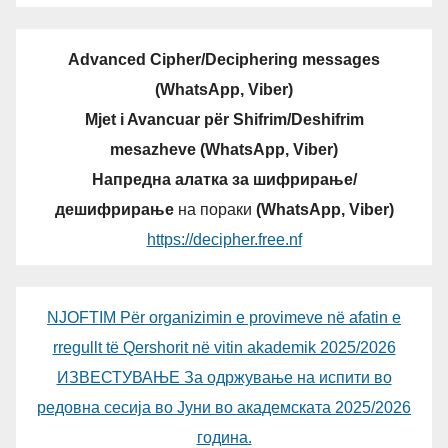
Advanced Cipher/Deciphering messages
(WhatsApp, Viber)
Mjet i Avancuar për Shifrim/Deshifrim
mesazheve (WhatsApp, Viber)
Напредна алатка за шифрирање/
дешифрирање
на пораки
(WhatsApp, Viber)
https://decipher.free.nf
NJOFTIM Për organizimin e provimeve në afatin e
rregullt të Qershorit në vitin akademik 2025/2026
ИЗВЕСТУВАЊЕ За одржување на испити во
редовна сесија во Јуни во академската 2025/2026
година.