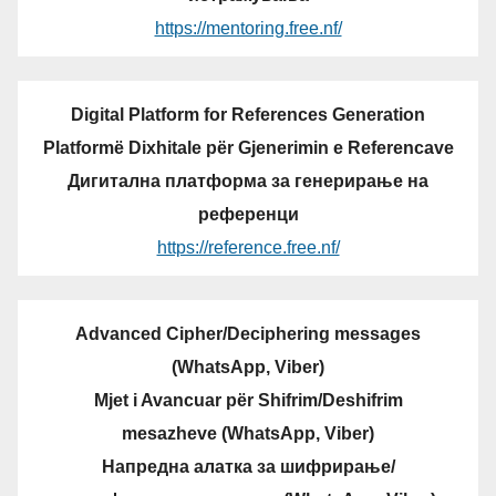
https://mentoring.free.nf/
Digital Platform for References Generation
Platformë Dixhitale për Gjenerimin e Referencave
Дигитална платформа за генерирање на
референци
https://reference.free.nf/
Advanced Cipher/Deciphering messages
(WhatsApp, Viber)
Mjet i Avancuar për Shifrim/Deshifrim
mesazheve (WhatsApp, Viber)
Напредна алатка за шифрирање/