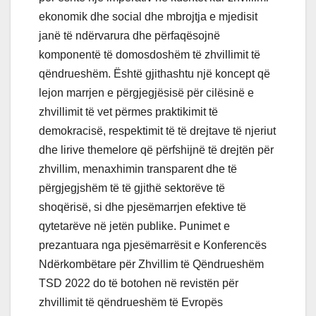
ekonomik dhe social dhe mbrojtja e mjedisit
janë të ndërvarura dhe përfaqësojnë
komponentë të domosdoshëm të zhvillimit të
qëndrueshëm. Është gjithashtu një koncept që
lejon marrjen e përgjegjësisë për cilësinë e
zhvillimit të vet përmes praktikimit të
demokracisë, respektimit të të drejtave të njeriut
dhe lirive themelore që përfshijnë të drejtën për
zhvillim, menaxhimin transparent dhe të
përgjegjshëm të të gjithë sektorëve të
shoqërisë, si dhe pjesëmarrjen efektive të
qytetarëve në jetën publike. Punimet e
prezantuara nga pjesëmarrësit e Konferencës
Ndërkombëtare për Zhvillim të Qëndrueshëm
TSD 2022 do të botohen në revistën për
zhvillimit të qëndrueshëm të Evropës