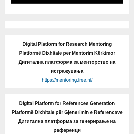
Digital Platform for Research Mentoring
Platformë Dixhitale për Mentorim Kërkimor
Дигитална платформа за менторство на
истражувања
https://mentoring.free.nf/
Digital Platform for References Generation
Platformë Dixhitale për Gjenerimin e Referencave
Дигитална платформа за генерирање на
референци