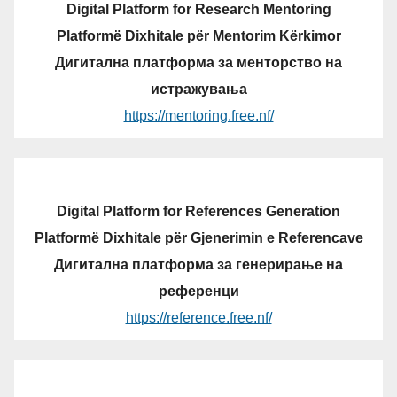
Digital Platform for Research Mentoring
Platformë Dixhitale për Mentorim Kërkimor
Дигитална платформа за менторство на
истражувања
https://mentoring.free.nf/
Digital Platform for References Generation
Platformë Dixhitale për Gjenerimin e Referencave
Дигитална платформа за генерирање на
референци
https://reference.free.nf/