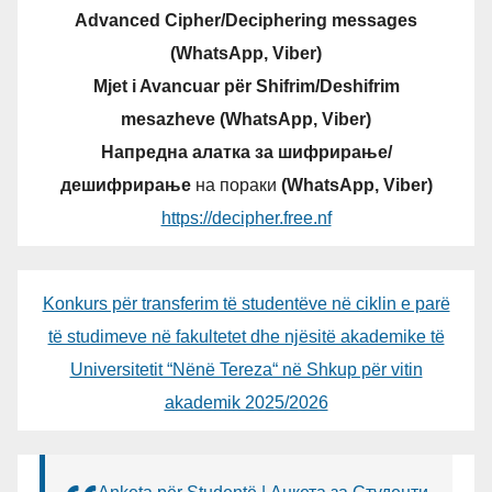
Advanced Cipher/Deciphering messages
(WhatsApp, Viber)
Mjet i Avancuar për Shifrim/Deshifrim
mesazheve (WhatsApp, Viber)
Напредна алатка за шифрирање/
дешифрирање
на пораки
(WhatsApp, Viber)
https://decipher.free.nf
Konkurs për transferim të studentëve në ciklin e parë
të studimeve në fakultetet dhe njësitë akademike të
Universitetit “Nënë Tereza“ në Shkup për vitin
akademik 2025/2026