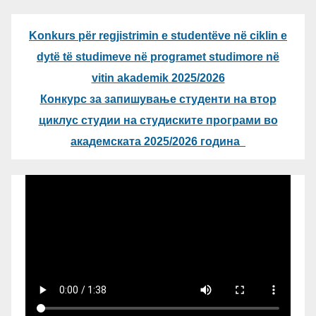
Konkurs për regjistrimin e studentëve në ciklin e
dytë të studimeve në programet studimore në
vitin akademik 2025/2026
Конкурс за запишување студенти на втор
циклус студии на студиските програми во
академската 2025/2026 година