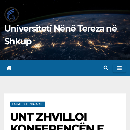
Skip
to
content
Universiteti Nënë Tereza në
Shkup
LAJME DHE NGJARJE
UNT ZHVILLOI
KONFERENCËN E