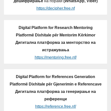
дешифрирање
на пораки
(WhatsApp, Viber)
https://decipher.free.nf
Digital Platform for Research Mentoring
Platformë Dixhitale për Mentorim Kërkimor
Дигитална платформа за менторство на
истражувања
https://mentoring.free.nf/
Digital Platform for References Generation
Platformë Dixhitale për Gjenerimin e Referencave
Дигитална платформа за генерирање на
референци
https://reference.free.nf/