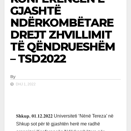
GJASHTË
NDËRKOMBËTARE
DREJT ZHVILLIMIT
TË QËNDRUESHËM
– TSD2022
By
DHJ 1, 2022
𝐒𝐡𝐤𝐮𝐩, 𝟎𝟏.𝟏𝟐.𝟐𝟎𝟐𝟐 Universiteti ‘Nënë Tereza’ në
Shkup sot për të gjashtën herë me radhë