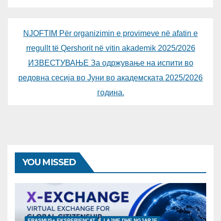
NJOFTIM Për organizimin e provimeve në afatin e
rregullt të Qershorit në vitin akademik 2025/2026
ИЗВЕСТУВАЊЕ За одржување на испити во
редовна сесија во Јуни во академската 2025/2026
година.
YOU MISSED
ERASMUS+ EKSPERIENCAT
LAJME DHE NGJARJE