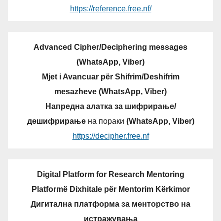
https://reference.free.nf/
Advanced Cipher/Deciphering messages
(WhatsApp, Viber)
Mjet i Avancuar për Shifrim/Deshifrim
mesazheve (WhatsApp, Viber)
Напредна алатка за шифрирање/
дешифрирање
на пораки
(WhatsApp, Viber)
https://decipher.free.nf
Digital Platform for Research Mentoring
Platformë Dixhitale për Mentorim Kërkimor
Дигитална платформа за менторство на
истражувања