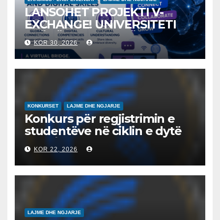
LANSOHET PROJEKTI V-
EXCHANGE! UNIVERSITETI
“NËNË TEREZA” NË SHKUP
KOR 30, 2026
UDHËHEQ NISMËN
NDËRKOMBËTARE PËR
EDUKIMIN DIGJITAL DHE
QYTETARINË GLOBALE
KONKURSET
LAJME DHE NGJARJE
Konkurs për regjistrimin e
studentëve në ciklin e dytë
2026/2027 – Конкурс за
KOR 22, 2026
запишување на студенти
на втор циклус студии за
2026/2027
LAJME DHE NGJARJE