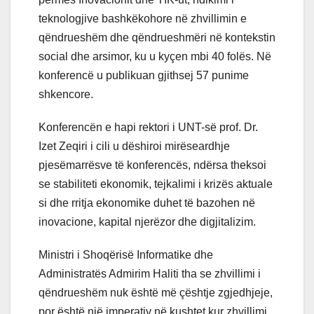
teknologjive bashkëkohore në zhvillimin e
qëndrueshëm dhe qëndrueshmëri në kontekstin
social dhe arsimor, ku u kyçen mbi 40 folës. Në
konferencë u publikuan gjithsej 57 punime
shkencore.
Konferencën e hapi rektori i UNT-së prof. Dr.
Izet Zeqiri i cili u dëshiroi mirëseardhje
pjesëmarrësve të konferencës, ndërsa theksoi
se stabiliteti ekonomik, tejkalimi i krizës aktuale
si dhe rritja ekonomike duhet të bazohen në
inovacione, kapital njerëzor dhe digjitalizim.
Ministri i Shoqërisë Informatike dhe
Administratës Admirim Haliti tha se zhvillimi i
qëndrueshëm nuk është më çështje zgjedhjeje,
por është një imperativ në kushtet kur zhvillimi