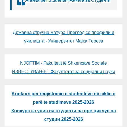
Anketa për Studentë | Анкета за Студенти
Државна стручна матура Преглед со профили и
училишта - Универзитет Мајка Тереза
NJOFTIM - Fakultetit të Shkencave Sociale
ИЗВЕСТУВАЊЕ - Факултетот за социјални науки
Konkurs për regjistrimin e studentëve në ciklin e
parë te studimeve 2025-2026
Конкурс за упис на студенти на прв циклус на
студии 2025-2026