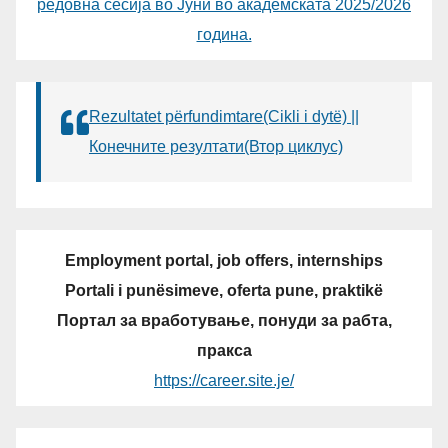
редовна сесија во Јуни во академската 2025/2026
година.
Rezultatet përfundimtare(Cikli i dytë) ||
Конечните резултати(Втор циклус)
Employment portal, job offers, internships
Portali i punësimeve, oferta pune, praktikë
Портал за вработување, понуди за рабта,
пракса
https://career.site.je/