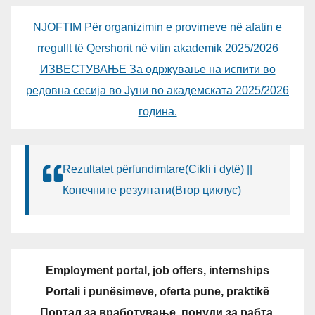
NJOFTIM Për organizimin e provimeve në afatin e
rregullt të Qershorit në vitin akademik 2025/2026
ИЗВЕСТУВАЊЕ За одржување на испити во
редовна сесија во Јуни во академската 2025/2026
година.
Rezultatet përfundimtare(Cikli i dytë) ||
Конечните резултати(Втор циклус)
Employment portal, job offers, internships
Portali i punësimeve, oferta pune, praktikë
Портал за вработување, понуди за рабта,