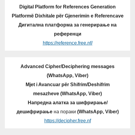
Digital Platform for References Generation
Platformë Dixhitale për Gjenerimin e Referencave
Дигитална платформа за генерирање на
референци
https://reference.free.nf/
Advanced Cipher/Deciphering messages
(WhatsApp, Viber)
Mjet i Avancuar për Shifrim/Deshifrim
mesazheve (WhatsApp, Viber)
Напредна алатка за шифрирање/
дешифрирање
на пораки
(WhatsApp, Viber)
https://decipher.free.nf