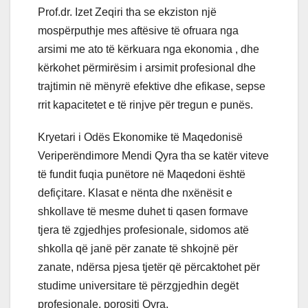
Prof.dr. Izet Zeqiri tha se ekziston një
mospërputhje mes aftësive të ofruara nga
arsimi me ato të kërkuara nga ekonomia , dhe
kërkohet përmirësim i arsimit profesional dhe
trajtimin në mënyrë efektive dhe efikase, sepse
rrit kapacitetet e të rinjve për tregun e punës.
Kryetari i Odës Ekonomike të Maqedonisë
Veriperëndimore Mendi Qyra tha se katër viteve
të fundit fuqia punëtore në Maqedoni është
defiçitare. Klasat e nënta dhe nxënësit e
shkollave të mesme duhet ti qasen formave
tjera të zgjedhjes profesionale, sidomos atë
shkolla që janë për zanate të shkojnë për
zanate, ndërsa pjesa tjetër që përcaktohet për
studime universitare të përzgjedhin degët
profesionale, porositi Qyra.