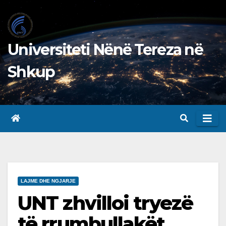
Skip
to
content
Universiteti Nënë Tereza në
Shkup
LAJME DHE NGJARJE
UNT zhvilloi tryezë
të rrumbullakët