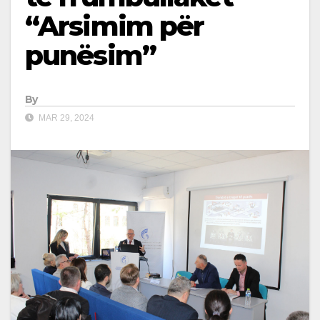
“Arsimim për
punësim”
By
MAR 29, 2024