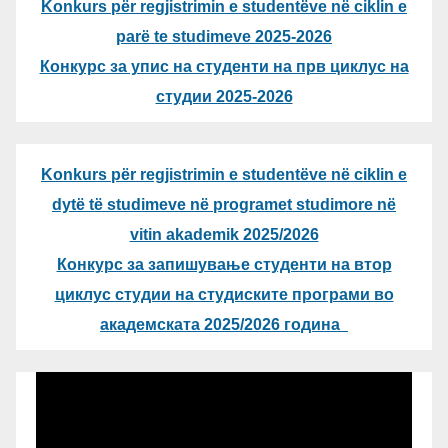
Konkurs për regjistrimin e studentëve në ciklin e
parë te studimeve 2025-2026
Конкурс за упис на студенти на прв циклус на
студии 2025-2026
Konkurs për regjistrimin e studentëve në ciklin e
dytë të studimeve në programet studimore në
vitin akademik 2025/2026
Конкурс за запишување студенти на втор
циклус студии на студиските програми во
академската 2025/2026 година