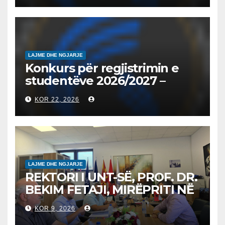
на втор циклус студии за
2026/2027
LAJME DHE NGJARJE
Konkurs për regjistrimin e
studentëve 2026/2027 –
Конкурс за запишување на
KOR 22, 2026
студенти за 2026/2027
LAJME DHE NGJARJE
REKTORI I UNT-SË, PROF. DR.
BEKIM FETAJI, MIRËPRITI NË
TAKIM ZYRTAR DREJTORIN E
KOR 9, 2026
SH.A MEPSO, DR. BURIM