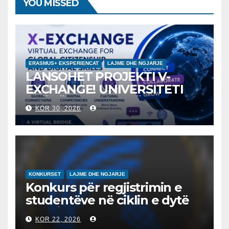
YOU MISSED
ERASMUS+ EKSPERIENCAT
LAJME DHE NGJARJE
LANSOHET PROJEKTI V-
EXCHANGE! UNIVERSITETI
“NËNË TEREZA” NË SHKUP
KOR 30, 2026
UDHËHEQ NISMËN
NDËRKOMBËTARE PËR
EDUKIMIN DIGJITAL DHE
QYTETARINË GLOBALE
KONKURSET
LAJME DHE NGJARJE
Konkurs për regjistrimin e
studentëve në ciklin e dytë
2026/2027 – Конкурс за
KOR 22, 2026
запишување на студенти