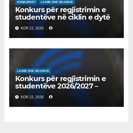
KONKURSET
LAJME DHE NGJARJE
Konkurs për regjistrimin e
studentëve në ciklin e dytë
2026/2027 – Конкурс за
KOR 22, 2026
запишување на студенти
на втор циклус студии за
2026/2027
LAJME DHE NGJARJE
Konkurs për regjistrimin e
studentëve 2026/2027 –
Конкурс за запишување на
KOR 22, 2026
студенти за 2026/2027