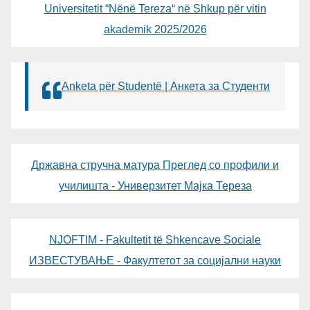
Universitetit “Nënë Tereza“ në Shkup për vitin
akademik 2025/2026
Anketa për Studentë | Анкета за Студенти
Државна стручна матура Преглед со профили и
училишта - Универзитет Мајка Тереза
NJOFTIM - Fakultetit të Shkencave Sociale
ИЗВЕСТУВАЊЕ - Факултетот за социјални науки