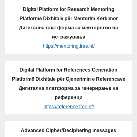
Digital Platform for Research Mentoring
Platformë Dixhitale për Mentorim Kërkimor
Дигитална платформа за менторство на
истражувања
https://mentoring.free.nf/
Digital Platform for References Generation
Platformë Dixhitale për Gjenerimin e Referencave
Дигитална платформа за генерирање на
референци
https://reference.free.nf/
Advanced Cipher/Deciphering messages