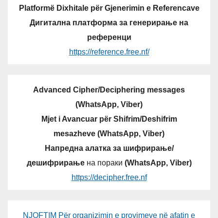
Platformë Dixhitale për Gjenerimin e Referencave
Дигитална платформа за генерирање на
референци
https://reference.free.nf/
Advanced Cipher/Deciphering messages
(WhatsApp, Viber)
Mjet i Avancuar për Shifrim/Deshifrim
mesazheve (WhatsApp, Viber)
Напредна алатка за шифрирање/
дешифрирање
на пораки
(WhatsApp, Viber)
https://decipher.free.nf
NJOFTIM Për organizimin e provimeve në afatin e