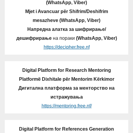
(WhatsApp, Viber)
Mjet i Avancuar për Shifrim/Deshifrim
mesazheve (WhatsApp, Viber)
Напредна алатка за шифрирање/
дешифрирање
на пораки
(WhatsApp, Viber)
https://decipher.free.nf
Digital Platform for Research Mentoring
Platformë Dixhitale për Mentorim Kërkimor
Дигитална платформа за менторство на
истражувања
https://mentoring.free.nf/
Digital Platform for References Generation