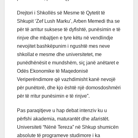
Drejtori i Shkollës së Mesme të Qytetit të
Shkupit ‘Zef Lush Marku’, Arben Memedi tha se
për të arritur suksese të dyfishtë, punësimin e të
rinjve dhe mbajtjen e tyre këtu në vendlindje
nevojitet bashkëpunim i ngushtë mes neve
shkollat e mesme dhe universitetet, me
punëdhënësit e mundshëm, siç janë anëtaret e
Odës Ekonomike të Maqedonisë
Veriperëndimore që vazhdimisht kanë nevojë
për punëtorë, dhe kjo është një domosdoshmëri
për të rritur punësimin e të rinjve”.
Pas paraqitjeve u hap debat intenziv ku u
përfshi akademia, maturantët dhe afaristët.
Universiteti “Nënë Tereza” në Shkup shumicën
absolute të programeve studimore i ka