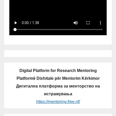
Digital Platform for Research Mentoring
Platformë Dixhitale për Mentorim Kërkimor
Дигитална платформа за менторство на
истражувања
https://mentoring.free.nf/