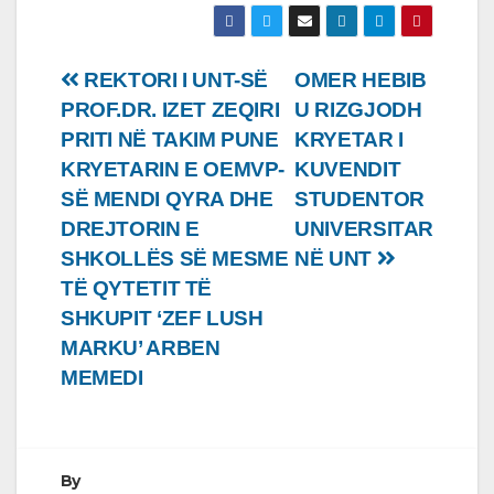
Lëvizje
REKTORI I UNT-SË
OMER HEBIB
PROF.DR. IZET ZEQIRI
U RIZGJODH
te
PRITI NË TAKIM PUNE
KRYETAR I
postimet
KRYETARIN E OEMVP-
KUVENDIT
SË MENDI QYRA DHE
STUDENTOR
DREJTORIN E
UNIVERSITAR
SHKOLLËS SË MESME
NË UNT
TË QYTETIT TË
SHKUPIT ‘ZEF LUSH
MARKU’ ARBEN
MEMEDI
By