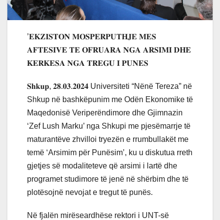
’𝐄𝐊𝐙𝐈𝐒𝐓𝐎𝐍 𝐌𝐎𝐒𝐏𝐄𝐑𝐏𝐔𝐓𝐇𝐉𝐄 𝐌𝐄𝐒
𝐀𝐅𝐓𝐄𝐒𝐈𝐕𝐄 𝐓𝐄 𝐎𝐅𝐑𝐔𝐀𝐑𝐀 𝐍𝐆𝐀 𝐀𝐑𝐒𝐈𝐌𝐈 𝐃𝐇𝐄
𝐊𝐄𝐑𝐊𝐄𝐒𝐀 𝐍𝐆𝐀 𝐓𝐑𝐄𝐆𝐔 𝐈 𝐏𝐔𝐍𝐄𝐒
𝐒𝐡𝐤𝐮𝐩, 𝟐𝟖.𝟎𝟑.𝟐𝟎𝟐𝟒 Universiteti “Nënë Tereza” në
Shkup në bashkëpunim me Odën Ekonomike të
Maqedonisë Veriperëndimore dhe Gjimnazin
‘Zef Lush Marku’ nga Shkupi me pjesëmarrje të
maturantëve zhvilloi tryezën e rrumbullakët me
temë ‘Arsimim për Punësim’, ku u diskutua rreth
gjetjes së modaliteteve që arsimi i lartë dhe
programet studimore të jenë në shërbim dhe të
plotësojnë nevojat e tregut të punës.
Në fjalën mirëseardhëse rektori i UNT-së