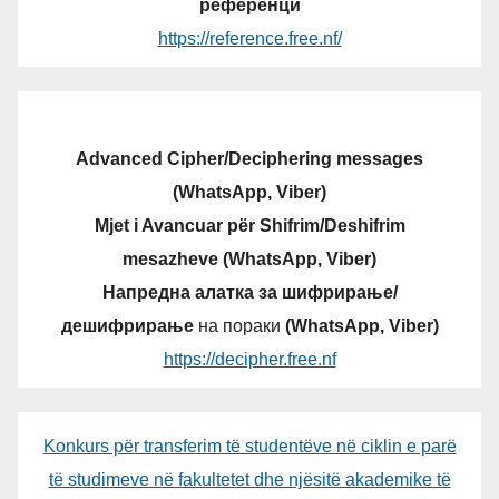
референци
https://reference.free.nf/
Advanced Cipher/Deciphering messages
(WhatsApp, Viber)
Mjet i Avancuar për Shifrim/Deshifrim
mesazheve (WhatsApp, Viber)
Напредна алатка за шифрирање/
дешифрирање
на пораки
(WhatsApp, Viber)
https://decipher.free.nf
Konkurs për transferim të studentëve në ciklin e parë
të studimeve në fakultetet dhe njësitë akademike të