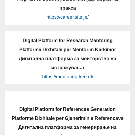
пракса
https://career.site.je/
Digital Platform for Research Mentoring
Platformë Dixhitale për Mentorim Kërkimor
Дигитална платформа за менторство на
истражувања
https://mentoring.free.nf/
Digital Platform for References Generation
Platformë Dixhitale për Gjenerimin e Referencave
Дигитална платформа за генерирање на