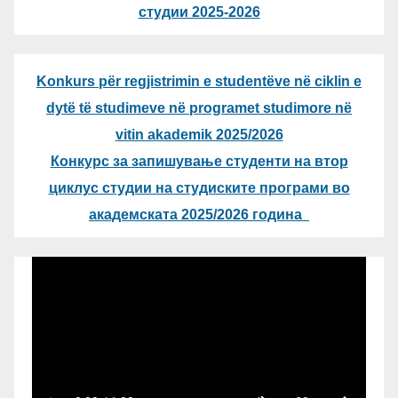
студии 2025-2026
Konkurs për regjistrimin e studentëve në ciklin e
dytë të studimeve në programet studimore në
vitin akademik 2025/2026
Конкурс за запишување студенти на втор
циклус студии на студиските програми во
академската 2025/2026 година