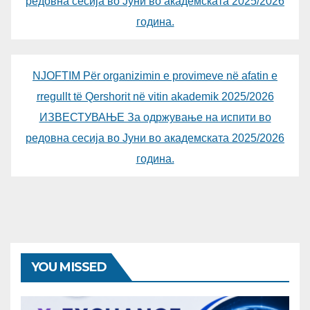
редовна сесија во Јуни во академската 2025/2026
година.
NJOFTIM Për organizimin e provimeve në afatin e
rregullt të Qershorit në vitin akademik 2025/2026
ИЗВЕСТУВАЊЕ За одржување на испити во
редовна сесија во Јуни во академската 2025/2026
година.
YOU MISSED