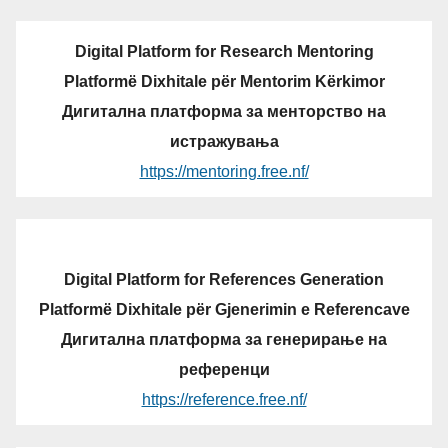
Digital Platform for Research Mentoring
Platformë Dixhitale për Mentorim Kërkimor
Дигитална платформа за менторство на
истражувања
https://mentoring.free.nf/
Digital Platform for References Generation
Platformë Dixhitale për Gjenerimin e Referencave
Дигитална платформа за генерирање на
референци
https://reference.free.nf/