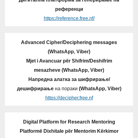
референци
https://reference.free.nf/
Advanced Cipher/Deciphering messages
(WhatsApp, Viber)
Mjet i Avancuar për Shifrim/Deshifrim
mesazheve (WhatsApp, Viber)
Напредна алатка за шифрирање/
дешифрирање
на пораки
(WhatsApp, Viber)
https://decipher.free.nf
Digital Platform for Research Mentoring
Platformë Dixhitale për Mentorim Kërkimor