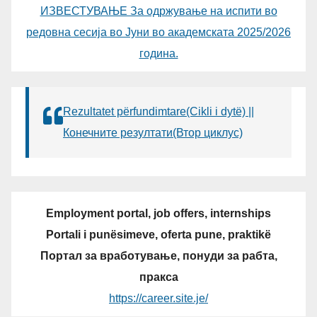
ИЗВЕСТУВАЊЕ За одржување на испити во
редовна сесија во Јуни во академската 2025/2026
година.
Rezultatet përfundimtare(Cikli i dytë) ||
Конечните резултати(Втор циклус)
Employment portal, job offers, internships
Portali i punësimeve, oferta pune, praktikë
Портал за вработување, понуди за рабта,
пракса
https://career.site.je/