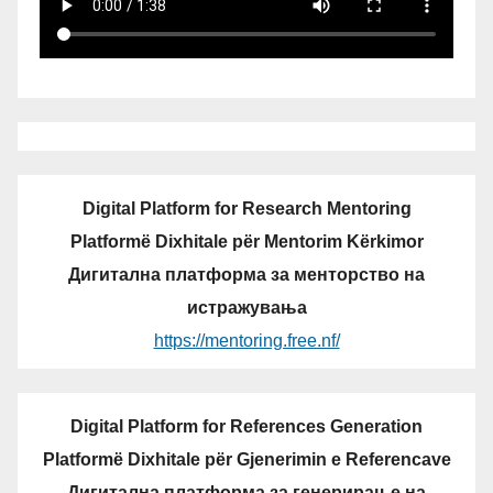
Digital Platform for Research Mentoring
Platformë Dixhitale për Mentorim Kërkimor
Дигитална платформа за менторство на
истражувања
https://mentoring.free.nf/
Digital Platform for References Generation
Platformë Dixhitale për Gjenerimin e Referencave
Дигитална платформа за генерирање на