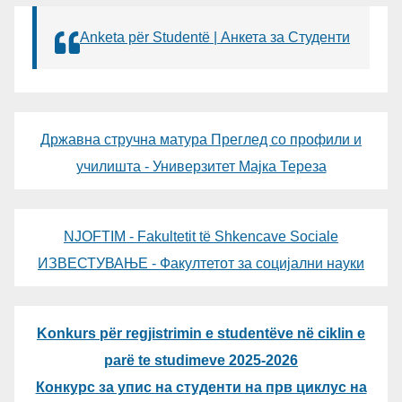
Anketa për Studentë | Анкета за Студенти
Државна стручна матура Преглед со профили и
училишта - Универзитет Мајка Тереза
NJOFTIM - Fakultetit të Shkencave Sociale
ИЗВЕСТУВАЊЕ - Факултетот за социјални науки
Konkurs për regjistrimin e studentëve në ciklin e
parë te studimeve 2025-2026
Конкурс за упис на студенти на прв циклус на