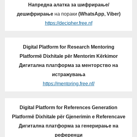
Напредна алатка за шифрирање/
дешифрирање
на пораки
(WhatsApp, Viber)
https://decipher.free.nf
Digital Platform for Research Mentoring
Platformë Dixhitale për Mentorim Kërkimor
Дигитална платформа за менторство на
истражувања
https://mentoring.free.nf/
Digital Platform for References Generation
Platformë Dixhitale për Gjenerimin e Referencave
Дигитална платформа за генерирање на
референци