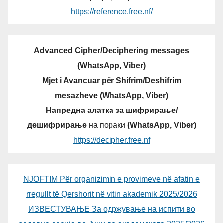
https://reference.free.nf/
Advanced Cipher/Deciphering messages
(WhatsApp, Viber)
Mjet i Avancuar për Shifrim/Deshifrim
mesazheve (WhatsApp, Viber)
Напредна алатка за шифрирање/
дешифрирање
на пораки
(WhatsApp, Viber)
https://decipher.free.nf
NJOFTIM Për organizimin e provimeve në afatin e
rregullt të Qershorit në vitin akademik 2025/2026
ИЗВЕСТУВАЊЕ За одржување на испити во