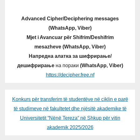
Advanced Cipher/Deciphering messages
(WhatsApp, Viber)
Mjet i Avancuar për Shifrim/Deshifrim
mesazheve (WhatsApp, Viber)
Напредна алатка за шифрирање/
дешифрирање
на пораки
(WhatsApp, Viber)
https://decipher.free.nf
Konkurs për transferim të studentëve në ciklin e parë
të studimeve në fakultetet dhe njësitë akademike të
Universitetit “Nënë Tereza“ në Shkup për vitin
akademik 2025/2026