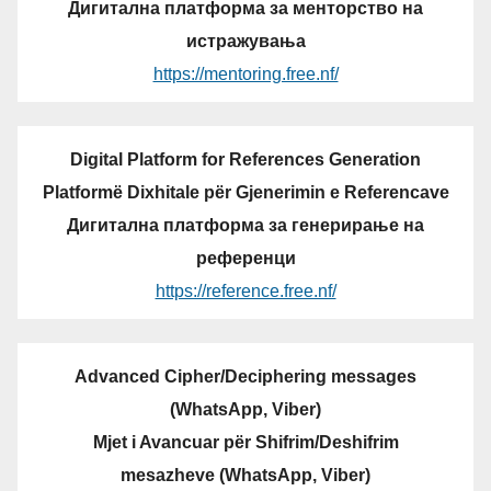
Дигитална платформа за менторство на
истражувања
https://mentoring.free.nf/
Digital Platform for References Generation
Platformë Dixhitale për Gjenerimin e Referencave
Дигитална платформа за генерирање на
референци
https://reference.free.nf/
Advanced Cipher/Deciphering messages
(WhatsApp, Viber)
Mjet i Avancuar për Shifrim/Deshifrim
mesazheve (WhatsApp, Viber)