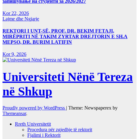
запишување на студенти за 2026/2027
Kor 22, 2026
Lajme dhe Ngjarje
REKTORI I UNT-SË, PROF. DR. BEKIM FETAJI,
MIRËPRITI NË TAKIM ZYRTAR DREJTORIN E SH.A
MEPSO, DR. BURIM LATIFIN
Kor 9, 2026
Universiteti Nënë Tereza
në Shkup
Proudly powered by WordPress
|
Theme: Newspaperex by
Themeansar
.
Rreth Universitetit
Procedura për zgjedhje të rektorit
Fjalimi i Rektorit