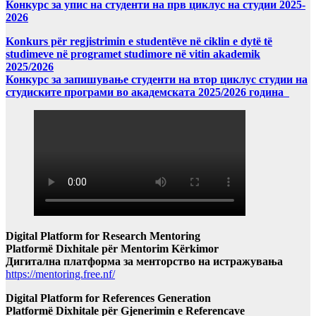
Конкурс за упис на студенти на прв циклус на студии 2025-
2026
Konkurs për regjistrimin e studentëve në ciklin e dytë të
studimeve në programet studimore në vitin akademik
2025/2026
Конкурс за запишување студенти на втор циклус студии на
студиските програми во академската 2025/2026 година
Digital Platform for Research Mentoring
Platformë Dixhitale për Mentorim Kërkimor
Дигитална платформа за менторство на истражувања
https://mentoring.free.nf/
Digital Platform for References Generation
Platformë Dixhitale për Gjenerimin e Referencave