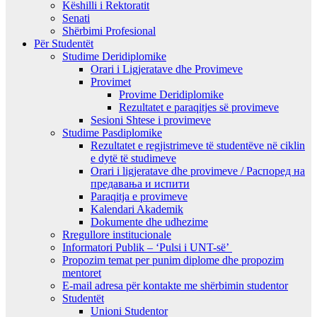
Këshilli i Rektoratit
Senati
Shërbimi Profesional
Për Studentët
Studime Deridiplomike
Orari i Ligjeratave dhe Provimeve
Provimet
Provime Deridiplomike
Rezultatet e paraqitjes së provimeve
Sesioni Shtese i provimeve
Studime Pasdiplomike
Rezultatet e regjistrimeve të studentëve në ciklin
e dytë të studimeve
Orari i ligjeratave dhe provimeve / Распоред на
предавањa и испити
Paraqitja e provimeve
Kalendari Akademik
Dokumente dhe udhezime
Rregullore institucionale
Informatori Publik – ‘Pulsi i UNT-së’
Propozim temat per punim diplome dhe propozim
mentoret
E-mail adresa për kontakte me shërbimin studentor
Studentët
Unioni Studentor