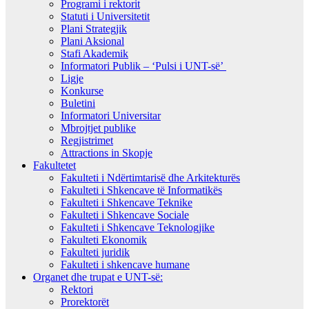
Programi i rektorit
Statuti i Universitetit
Plani Strategjik
Plani Aksional
Stafi Akademik
Informatori Publik – ‘Pulsi i UNT-së’
Ligje
Konkurse
Buletini
Informatori Universitar
Mbrojtjet publike
Regjistrimet
Attractions in Skopje
Fakultetet
Fakulteti i Ndërtimtarisë dhe Arkitekturës
Fakulteti i Shkencave të Informatikës
Fakulteti i Shkencave Teknike
Fakulteti i Shkencave Sociale
Fakulteti i Shkencave Teknologjike
Fakulteti Ekonomik
Fakulteti juridik
Fakulteti i shkencave humane
Organet dhe trupat e UNT-së:
Rektori
Prorektorët