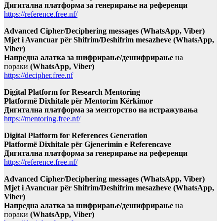
Дигитална платформа за генерирање на референци
https://reference.free.nf/
Advanced Cipher/Deciphering messages (WhatsApp, Viber)
Mjet i Avancuar për Shifrim/Deshifrim mesazheve (WhatsApp,
Viber)
Напредна алатка за шифрирање/дешифрирање
на
пораки
(WhatsApp, Viber)
https://decipher.free.nf
Digital Platform for Research Mentoring
Platformë Dixhitale për Mentorim Kërkimor
Дигитална платформа за менторство на истражувања
https://mentoring.free.nf/
Digital Platform for References Generation
Platformë Dixhitale për Gjenerimin e Referencave
Дигитална платформа за генерирање на референци
https://reference.free.nf/
Advanced Cipher/Deciphering messages (WhatsApp, Viber)
Mjet i Avancuar për Shifrim/Deshifrim mesazheve (WhatsApp,
Viber)
Напредна алатка за шифрирање/дешифрирање
на
пораки
(WhatsApp, Viber)