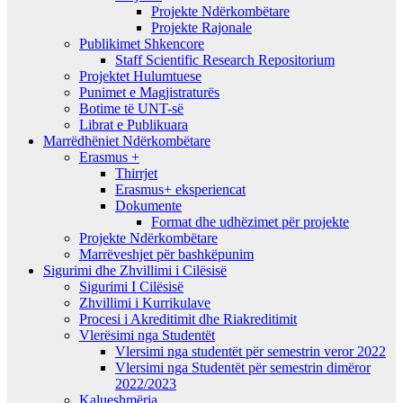
Projekte Ndërkombëtare
Projekte Rajonale
Publikimet Shkencore
Staff Scientific Research Repositorium
Projektet Hulumtuese
Punimet e Magjistraturës
Botime të UNT-së
Librat e Publikuara
Marrëdhëniet Ndërkombëtare
Erasmus +
Thirrjet
Erasmus+ eksperiencat
Dokumente
Format dhe udhëzimet për projekte
Projekte Ndërkombëtare
Marrëveshjet për bashkëpunim
Sigurimi dhe Zhvillimi i Cilësisë
Sigurimi I Cilësisë
Zhvillimi i Kurrikulave
Procesi i Akreditimit dhe Riakreditimit
Vlerësimi nga Studentët
Vlersimi nga studentët për semestrin veror 2022
Vlersimi nga Studentët për semestrin dimëror
2022/2023
Kalueshmëria