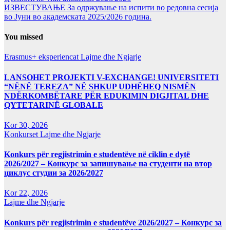
ИЗВЕСТУВАЊЕ За одржување на испити во редовна сесија
во Јуни во академската 2025/2026 година.
You missed
Erasmus+ eksperiencat
Lajme dhe Ngjarje
LANSOHET PROJEKTI V-EXCHANGE! UNIVERSITETI
“NËNË TEREZA” NË SHKUP UDHËHEQ NISMËN
NDËRKOMBËTARE PËR EDUKIMIN DIGJITAL DHE
QYTETARINË GLOBALE
Kor 30, 2026
Konkurset
Lajme dhe Ngjarje
Konkurs për regjistrimin e studentëve në ciklin e dytë
2026/2027 – Конкурс за запишување на студенти на втор
циклус студии за 2026/2027
Kor 22, 2026
Lajme dhe Ngjarje
Konkurs për regjistrimin e studentëve 2026/2027 – Конкурс за