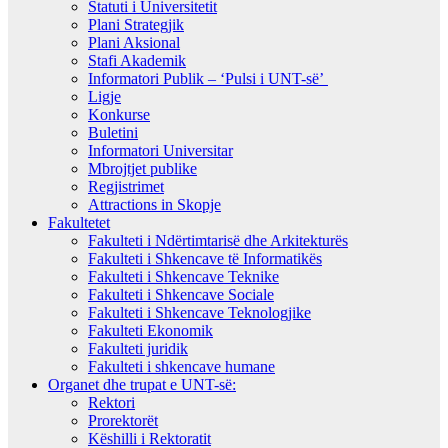
Statuti i Universitetit
Plani Strategjik
Plani Aksional
Stafi Akademik
Informatori Publik – ‘Pulsi i UNT-së’
Ligje
Konkurse
Buletini
Informatori Universitar
Mbrojtjet publike
Regjistrimet
Attractions in Skopje
Fakultetet
Fakulteti i Ndërtimtarisë dhe Arkitekturës
Fakulteti i Shkencave të Informatikës
Fakulteti i Shkencave Teknike
Fakulteti i Shkencave Sociale
Fakulteti i Shkencave Teknologjike
Fakulteti Ekonomik
Fakulteti juridik
Fakulteti i shkencave humane
Organet dhe trupat e UNT-së:
Rektori
Prorektorët
Këshilli i Rektoratit