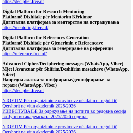
https://decipher.free.nf
Digital Platform for Research Mentoring
Platformë Dixhitale për Mentorim Kërkimor
Дигитална платформа за менторство на истражувања
https://mentoring.free.nf/
Digital Platform for References Generation
Platformë Dixhitale për Gjenerimin e Referencave
Дигитална платформа за генерирање на референци
https://reference.free.nf/
Advanced Cipher/Deciphering messages (WhatsApp, Viber)
Mjet i Avancuar për Shifrim/Deshifrim mesazheve (WhatsApp,
Viber)
Напредна алатка за шифрирање/дешифрирање
на
пораки
(WhatsApp, Viber)
https://decipher.free.nf
NJOFTIM Për organizimin e provimeve në afatin e rregullt të
Qershorit në vitin akademik 2025/2026
ИЗВЕСТУВАЊЕ За одржување на испити во редовна сесија
во Јуни во академската 2025/2026 година.
NJOFTIM Për organizimin e provimeve në afatin e rregullt të
Qershorit në vitin akademik 2025/2026