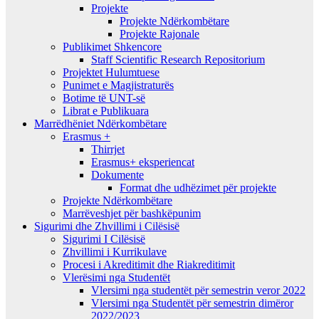
Projekte
Projekte Ndërkombëtare
Projekte Rajonale
Publikimet Shkencore
Staff Scientific Research Repositorium
Projektet Hulumtuese
Punimet e Magjistraturës
Botime të UNT-së
Librat e Publikuara
Marrëdhëniet Ndërkombëtare
Erasmus +
Thirrjet
Erasmus+ eksperiencat
Dokumente
Format dhe udhëzimet për projekte
Projekte Ndërkombëtare
Marrëveshjet për bashkëpunim
Sigurimi dhe Zhvillimi i Cilësisë
Sigurimi I Cilësisë
Zhvillimi i Kurrikulave
Procesi i Akreditimit dhe Riakreditimit
Vlerësimi nga Studentët
Vlersimi nga studentët për semestrin veror 2022
Vlersimi nga Studentët për semestrin dimëror
2022/2023