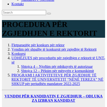
Kontakt
PROCEDURA PËR
ZGJEDHJEN E REKTORIT
Fletparaqitje për konkurs për rektor
Vеndim për shpallje të konkursit për zgjedhje të Rektorit
Konkursi
UDHËZUES për procedurën për zgjedhjen e rektorit të UNT-
së
Shtojca 4 – Njoftim për mbikqyrës të autorizuar
Shtojca 12 – Pëlqim për mënyrën e komunikimit
PROGRAMI I AKTIVITETEVE PËR ZGJEDHJE TË
REKTORIT TË UNIVERSITETIT “NËNË TEREZA” NË
SHKUP për periudhën mandatore 2022-2025
VENDIM PËR KANDIDATIN E ZGJEDHUR – ODLUKA
ZA IZBRAN KANDIDAT