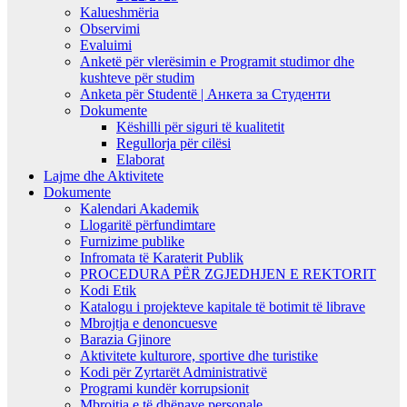
Kalueshmëria
Observimi
Evaluimi
Anketë për vlerësimin e Programit studimor dhe
kushteve për studim
Anketa për Studentë | Анкета за Студенти
Dokumente
Këshilli për siguri të kualitetit
Regullorja për cilësi
Elaborat
Lajme dhe Aktivitete
Dokumente
Kalendari Akademik
Llogaritë përfundimtare
Furnizime publike
Infromata të Karaterit Publik
PROCEDURA PËR ZGJEDHJEN E REKTORIT
Kodi Etik
Katalogu i projekteve kapitale të botimit të librave
Mbrojtja e denoncuesve
Barazia Gjinore
Aktivitete kulturore, sportive dhe turistike
Kodi për Zyrtarët Administrativë
Programi kundër korrupsionit
Mbrojtja e të dhënave personale