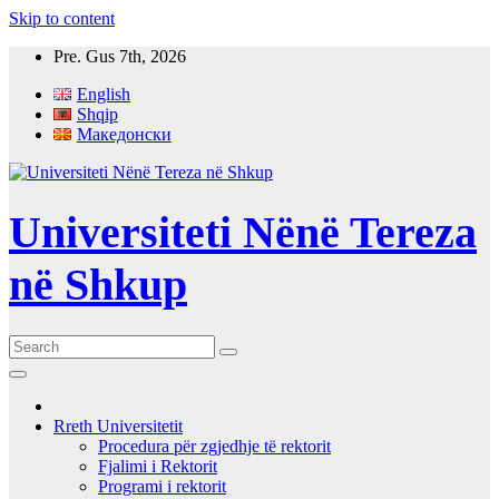
Skip to content
Pre. Gus 7th, 2026
English
Shqip
Македонски
Universiteti Nënë Tereza
në Shkup
Rreth Universitetit
Procedura për zgjedhje të rektorit
Fjalimi i Rektorit
Programi i rektorit