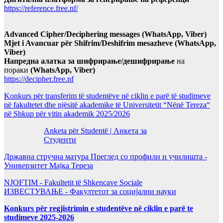
https://reference.free.nf/
Advanced Cipher/Deciphering messages (WhatsApp, Viber)
Mjet i Avancuar për Shifrim/Deshifrim mesazheve (WhatsApp,
Viber)
Напредна алатка за шифрирање/дешифрирање
на
пораки
(WhatsApp, Viber)
https://decipher.free.nf
Konkurs për transferim të studentëve në ciklin e parë të studimeve
në fakultetet dhe njësitë akademike të Universitetit “Nënë Tereza“
në Shkup për vitin akademik 2025/2026
Anketa për Studentë | Анкета за
Студенти
Државна стручна матура Преглед со профили и училишта -
Универзитет Мајка Тереза
NJOFTIM - Fakultetit të Shkencave Sociale
ИЗВЕСТУВАЊЕ - Факултетот за социјални науки
Konkurs për regjistrimin e studentëve në ciklin e parë te
studimeve 2025-2026