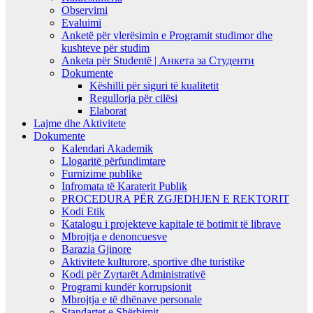
Observimi
Evaluimi
Anketë për vlerësimin e Programit studimor dhe
kushteve për studim
Anketa për Studentë | Анкета за Студенти
Dokumente
Këshilli për siguri të kualitetit
Regullorja për cilësi
Elaborat
Lajme dhe Aktivitete
Dokumente
Kalendari Akademik
Llogaritë përfundimtare
Furnizime publike
Infromata të Karaterit Publik
PROCEDURA PËR ZGJEDHJEN E REKTORIT
Kodi Etik
Katalogu i projekteve kapitale të botimit të librave
Mbrojtja e denoncuesve
Barazia Gjinore
Aktivitete kulturore, sportive dhe turistike
Kodi për Zyrtarët Administrativë
Programi kundër korrupsionit
Mbrojtja e të dhënave personale
Standartet e Shërbimit