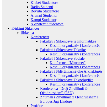
Klubet Studentore
Radio Studenti
Revista Studentore
Alumni Studentor
Kampi Studentor
Aktivitetet Studentore
Kërkimi Shkencor
Shkenca
Konferencat
Fakulteti i Shkencave të Informatikës
Keshilli organizativ i konferencës
Fakulteti i Shkencave Teknike
Keshilli organizativ i konferencës
Fakulteti i Shkencave Sociale
Konferenca “Migrimet”
Keshilli organizativ i konferencës
Fakulteti i Ndërtimtarisë dhe Arkitekturës
Keshilli organizativ i konferencës
Fakulteti i Shkencave Teknologjike
Keshilli organizativ i konferencës
Konferenca “Drejt Zhvillimit të
Qëndrueshëm” (TSD)
Zhurnali i Zhvillimit të Qëndrueshëm i
Europes Jug-Lindore
Projekte