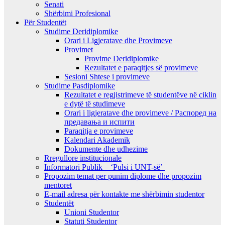
Senati
Shërbimi Profesional
Për Studentët
Studime Deridiplomike
Orari i Ligjeratave dhe Provimeve
Provimet
Provime Deridiplomike
Rezultatet e paraqitjes së provimeve
Sesioni Shtese i provimeve
Studime Pasdiplomike
Rezultatet e regjistrimeve të studentëve në ciklin
e dytë të studimeve
Orari i ligjeratave dhe provimeve / Распоред на
предавањa и испити
Paraqitja e provimeve
Kalendari Akademik
Dokumente dhe udhezime
Rregullore institucionale
Informatori Publik – ‘Pulsi i UNT-së’
Propozim temat per punim diplome dhe propozim
mentoret
E-mail adresa për kontakte me shërbimin studentor
Studentët
Unioni Studentor
Statuti Studentor