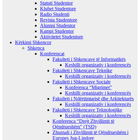
Statuti Studentor
Klubet Studentore
Radio Studenti
Revista Studentore
Alumni Studentor
Kampi Studentor
Aktivitetet Studentore
Kërkimi Shkencor
Shkenca
Konferencat
Fakulteti i Shkencave të Informatikës
Keshilli organizativ i konferencës
Fakulteti i Shkencave Teknike
Keshilli organizativ i konferencës
Fakulteti i Shkencave Sociale
Konferenca “Migrimet”
Keshilli organizativ i konferencës
Fakulteti i Ndërtimtarisë dhe Arkitekturës
Keshilli organizativ i konferencës
Fakulteti i Shkencave Teknologjike
Keshilli organizativ i konferencës
Konferenca “Drejt Zhvillimit të
Qëndrueshëm” (TSD)
Zhurnali i Zhvillimit të Qëndrueshëm i
Europes Jug-Lindore