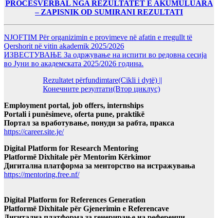
PROCESVERBAL NGA REZULTATET E AKUMULUARA
– ZAPISNIK OD SUMIRANI REZULTATI
NJOFTIM Për organizimin e provimeve në afatin e rregullt të
Qershorit në vitin akademik 2025/2026
ИЗВЕСТУВАЊЕ За одржување на испити во редовна сесија
во Јуни во академската 2025/2026 година.
Rezultatet përfundimtare(Cikli i dytë) ||
Конечните резултати(Втор циклус)
Employment portal, job offers, internships
Portali i punësimeve, oferta pune, praktikë
Портал за вработување, понуди за рабта, пракса
https://career.site.je/
Digital Platform for Research Mentoring
Platformë Dixhitale për Mentorim Kërkimor
Дигитална платформа за менторство на истражувања
https://mentoring.free.nf/
Digital Platform for References Generation
Platformë Dixhitale për Gjenerimin e Referencave
Дигитална платформа за генерирање на референци