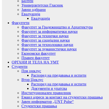
Билтен
Универзитетски Гласник
Јавни одбрани
Евалуација
Евалуација
Факултети
Факултет за Градежништво и Архитектура
Факултет за информатички науки
Факултет за технички науки
Факултет за социјални науки
Факултет за технолошки науки
Факултет за хуманистички науки
Економски факултет
Правен факултет
ОРГАНИ И ТЕЛА НА УМТ
Студенти
Прв циклус
Распоред на предавањa и испити
Втор Циклус
Распоред на предавањa и испити
Документи и упатсва
Институционален правилник
Емаил адреси за контакт на студентски прашања
Јавен информатор „UNT Pulse“
Студентски прашања