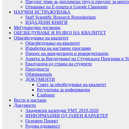
Предлог теми за дипломски труд и предлог за мент
Отварање на Е-пошта и Google Classroom
НАУЧНИ ИСТРАЖУВАЊА
Staff Scientific Research Repositorium
ИЗДАДЕНИ КНИГИ
Меѓународни договори
ОБЕЗБЕДУВАЊЕ И РАЗВОЈ НА КВАЛИТЕТ
Обаезбедување на квалитет
Обаезбедување на квалитет
Изработка на наставни програми
Процес на акредитација и реакредитација,
Анкета за Вреднување на Студиската Програма и У
Евалуација од страна на студенти
Проодноста
Обзервациаја
ДОКУМЕНТИ
Совет за обезбедување на квалитет
Регулатива за информации
Елаборат
Вести и настани
Документи
Академски календар УМТ 2019-2020
ИНФОРМАЦИИ ОД ЈАВЕН КАРАКТЕР
Основен Проект
Родова еднаквост