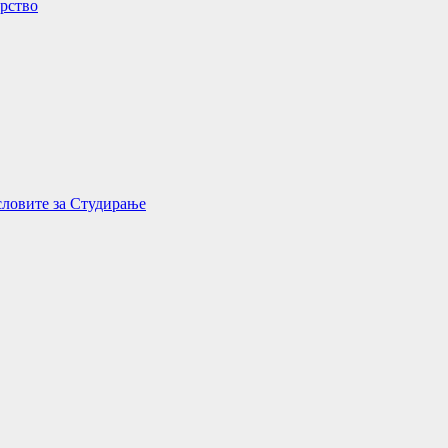
орство
словите за Студирање