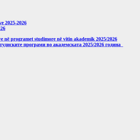
eve 2025-2026
026
meve në programet studimore në vitin akademik 2025/2026
студиските програми во академската 2025/2026 година