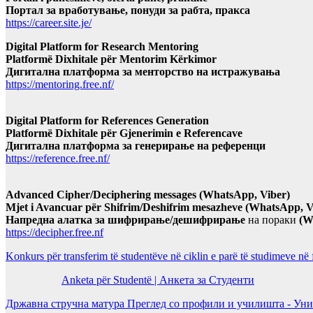
Портал за вработување, понуди за рабта, пракса
https://career.site.je/
Digital Platform for Research Mentoring
Platformë Dixhitale për Mentorim Kërkimor
Дигитална платформа за менторство на истражувања
https://mentoring.free.nf/
Digital Platform for References Generation
Platformë Dixhitale për Gjenerimin e Referencave
Дигитална платформа за генерирање на референци
https://reference.free.nf/
Advanced Cipher/Deciphering messages (WhatsApp, Viber)
Mjet i Avancuar për Shifrim/Deshifrim mesazheve (WhatsApp, V
Напредна алатка за шифрирање/дешифрирање
на пораки
(W
https://decipher.free.nf
Konkurs për transferim të studentëve në ciklin e parë të studimeve në
Anketa për Studentë | Анкета за Студенти
Државна стручна матура Преглед со профили и училишта - Уни