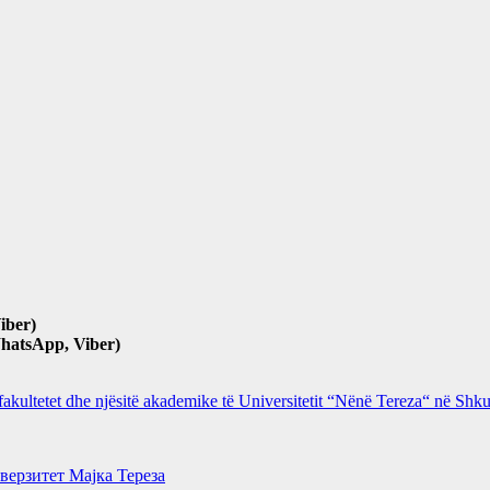
iber)
hatsApp, Viber)
 fakultetet dhe njësitë akademike të Universitetit “Nënë Tereza“ në Sh
верзитет Мајка Тереза