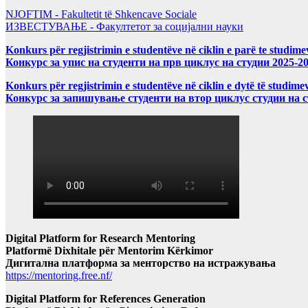
NJOFTIM - Fakultetit të Shkencave Sociale
ИЗВЕСТУВАЊЕ - Факултетот за социјални науки
Konkurs për regjistrimin e studentëve në ciklin e parë te studim
Конкурс за упис на студенти на прв циклус на студии 2025-2
Konkurs për regjistrimin e studentëve në ciklin e dytë të studi
Конкурс за запишување студенти на втор циклус студии на 
Digital Platform for Research Mentoring
Platformë Dixhitale për Mentorim Kërkimor
Дигитална платформа за менторство на истражувања
https://mentoring.free.nf/
Digital Platform for References Generation