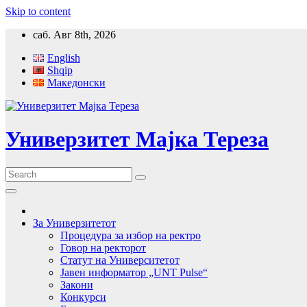
Skip to content
саб. Авг 8th, 2026
English
Shqip
Македонски
Универзитет Мајка Тереза
За Универзитетот
Процедура за избор на ректро
Говор на ректорот
Статут на Университетот
Јавен информатор „UNT Pulse“
Закони
Конкурси