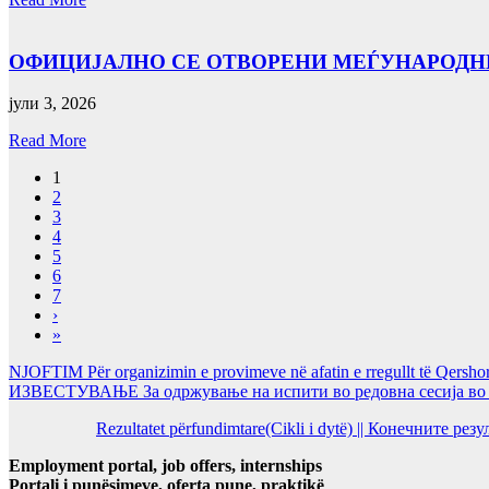
ОФИЦИЈАЛНО СЕ ОТВОРЕНИ МЕЃУНАРОДНИ
јули 3, 2026
Read More
1
2
3
4
5
6
7
›
»
NJOFTIM Për organizimin e provimeve në afatin e rregullt të Qersho
ИЗВЕСТУВАЊЕ За одржување на испити во редовна сесија во Ј
Rezultatet përfundimtare(Cikli i dytë) || Конечните ре
Employment portal, job offers, internships
Portali i punësimeve, oferta pune, praktikë