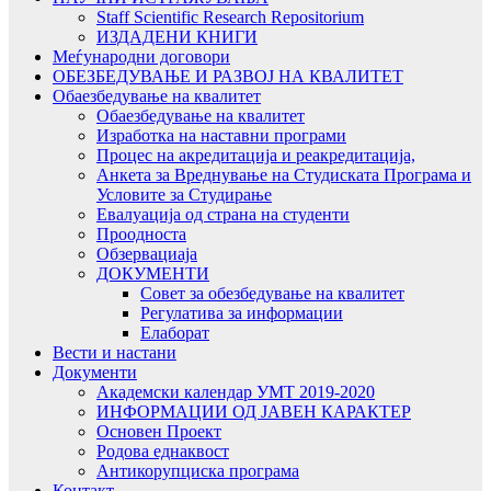
Staff Scientific Research Repositorium
ИЗДАДЕНИ КНИГИ
Меѓународни договори
ОБЕЗБЕДУВАЊЕ И РАЗВОЈ НА КВАЛИТЕТ
Обаезбедување на квалитет
Обаезбедување на квалитет
Изработка на наставни програми
Процес на акредитација и реакредитација,
Анкета за Вреднување на Студиската Програма и
Условите за Студирање
Евалуација од страна на студенти
Проодноста
Обзервациаја
ДОКУМЕНТИ
Совет за обезбедување на квалитет
Регулатива за информации
Елаборат
Вести и настани
Документи
Академски календар УМТ 2019-2020
ИНФОРМАЦИИ ОД ЈАВЕН КАРАКТЕР
Основен Проект
Родова еднаквост
Антикорупциска програма
Контакт