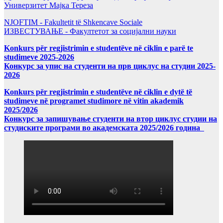
Универзитет Мајка Тереза
NJOFTIM - Fakultetit të Shkencave Sociale
ИЗВЕСТУВАЊЕ - Факултетот за социјални науки
Konkurs për regjistrimin e studentëve në ciklin e parë te
studimeve 2025-2026
Конкурс за упис на студенти на прв циклус на студии 2025-
2026
Konkurs për regjistrimin e studentëve në ciklin e dytë të
studimeve në programet studimore në vitin akademik
2025/2026
Конкурс за запишување студенти на втор циклус студии на
студиските програми во академската 2025/2026 година