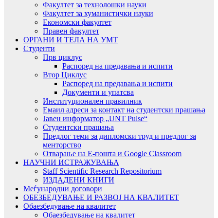
Факултет за технолошки науки
Факултет за хуманистички науки
Економски факултет
Правен факултет
ОРГАНИ И ТЕЛА НА УМТ
Студенти
Прв циклус
Распоред на предавањa и испити
Втор Циклус
Распоред на предавањa и испити
Документи и упатсва
Институционален правилник
Емаил адреси за контакт на студентски прашања
Јавен информатор „UNT Pulse“
Студентски прашања
Предлог теми за дипломски труд и предлог за
менторство
Отварање на Е-пошта и Google Classroom
НАУЧНИ ИСТРАЖУВАЊА
Staff Scientific Research Repositorium
ИЗДАДЕНИ КНИГИ
Меѓународни договори
ОБЕЗБЕДУВАЊЕ И РАЗВОЈ НА КВАЛИТЕТ
Обаезбедување на квалитет
Обаезбедување на квалитет