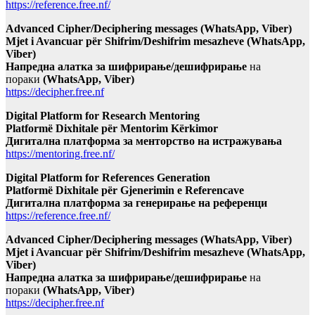
https://reference.free.nf/
Advanced Cipher/Deciphering messages (WhatsApp, Viber)
Mjet i Avancuar për Shifrim/Deshifrim mesazheve (WhatsApp,
Viber)
Напредна алатка за шифрирање/дешифрирање
на
пораки
(WhatsApp, Viber)
https://decipher.free.nf
Digital Platform for Research Mentoring
Platformë Dixhitale për Mentorim Kërkimor
Дигитална платформа за менторство на истражувања
https://mentoring.free.nf/
Digital Platform for References Generation
Platformë Dixhitale për Gjenerimin e Referencave
Дигитална платформа за генерирање на референци
https://reference.free.nf/
Advanced Cipher/Deciphering messages (WhatsApp, Viber)
Mjet i Avancuar për Shifrim/Deshifrim mesazheve (WhatsApp,
Viber)
Напредна алатка за шифрирање/дешифрирање
на
пораки
(WhatsApp, Viber)
https://decipher.free.nf