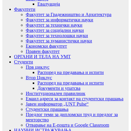
Евалуација
Факултети
Факултет за Градежништво и Архитектура
Факултет за информатички науки
Факултет за технички науки
Факултет за социјални науки
Факултет за технолошки науки
Факултет за хуманистички науки
Економски факултет
Правен факултет
ОРГАНИ И ТЕЛА НА УМТ
Студенти
Прв циклус
Распоред на предавањa и испити
Втор Циклус
Распоред на предавањa и испити
Документи и упатсва
Институционален правилник
Емаил адреси за контакт на студентски прашања
Јавен информатор „UNT Pulse“
Студентски прашања
Предлог теми за дипломски труд и предлог за
менторство
Отварање на Е-пошта и Google Classroom
НАУЧНИ ИСТРАЖУВАЊА