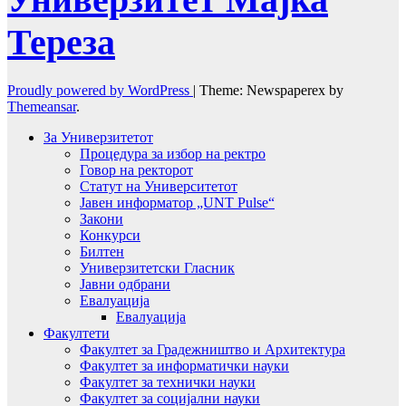
Тереза
Proudly powered by WordPress
|
Theme: Newspaperex by
Themeansar
.
За Универзитетот
Процедура за избор на ректро
Говор на ректорот
Статут на Университетот
Јавен информатор „UNT Pulse“
Закони
Конкурси
Билтен
Универзитетски Гласник
Јавни одбрани
Евалуација
Евалуација
Факултети
Факултет за Градежништво и Архитектура
Факултет за информатички науки
Факултет за технички науки
Факултет за социјални науки