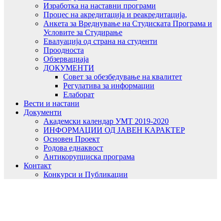
Изработка на наставни програми
Процес на акредитација и реакредитација,
Анкета за Вреднување на Студиската Програма и
Условите за Студирање
Евалуација од страна на студенти
Проодноста
Обзервациаја
ДОКУМЕНТИ
Совет за обезбедување на квалитет
Регулатива за информации
Елаборат
Вести и настани
Документи
Академски календар УМТ 2019-2020
ИНФОРМАЦИИ ОД ЈАВЕН КАРАКТЕР
Основен Проект
Родова еднаквост
Антикорупциска програма
Контакт
Конкурси и Публикации