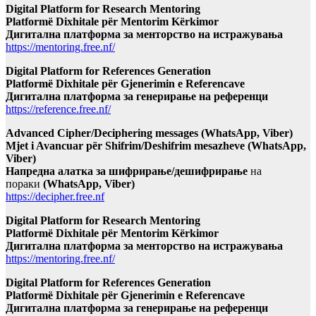
Digital Platform for Research Mentoring
Platformë Dixhitale për Mentorim Kërkimor
Дигитална платформа за менторство на истражувања
https://mentoring.free.nf/
Digital Platform for References Generation
Platformë Dixhitale për Gjenerimin e Referencave
Дигитална платформа за генерирање на референци
https://reference.free.nf/
Advanced Cipher/Deciphering messages (WhatsApp, Viber)
Mjet i Avancuar për Shifrim/Deshifrim mesazheve (WhatsApp,
Viber)
Напредна алатка за шифрирање/дешифрирање
на
пораки
(WhatsApp, Viber)
https://decipher.free.nf
Digital Platform for Research Mentoring
Platformë Dixhitale për Mentorim Kërkimor
Дигитална платформа за менторство на истражувања
https://mentoring.free.nf/
Digital Platform for References Generation
Platformë Dixhitale për Gjenerimin e Referencave
Дигитална платформа за генерирање на референци