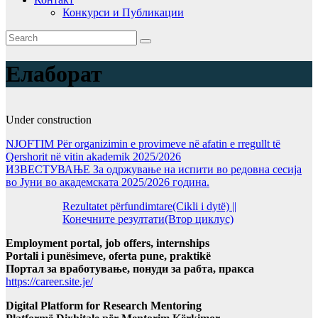
Конкурси и Публикации
Елаборат
Under construction
NJOFTIM Për organizimin e provimeve në afatin e rregullt të
Qershorit në vitin akademik 2025/2026
ИЗВЕСТУВАЊЕ За одржување на испити во редовна сесија
во Јуни во академската 2025/2026 година.
Rezultatet përfundimtare(Cikli i dytë) ||
Конечните резултати(Втор циклус)
Employment portal, job offers, internships
Portali i punësimeve, oferta pune, praktikë
Портал за вработување, понуди за рабта, пракса
https://career.site.je/
Digital Platform for Research Mentoring