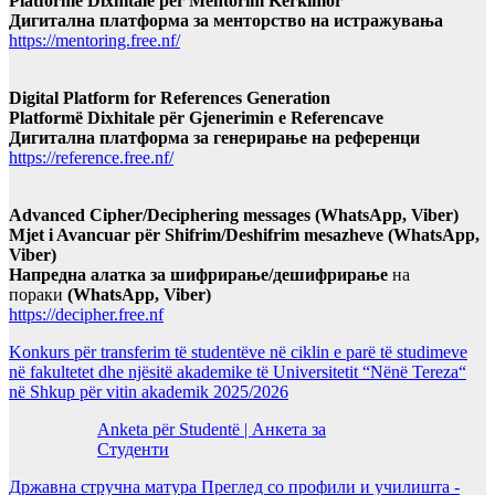
Platformë Dixhitale për Mentorim Kërkimor
Дигитална платформа за менторство на истражувања
https://mentoring.free.nf/
Digital Platform for References Generation
Platformë Dixhitale për Gjenerimin e Referencave
Дигитална платформа за генерирање на референци
https://reference.free.nf/
Advanced Cipher/Deciphering messages (WhatsApp, Viber)
Mjet i Avancuar për Shifrim/Deshifrim mesazheve (WhatsApp,
Viber)
Напредна алатка за шифрирање/дешифрирање
на
пораки
(WhatsApp, Viber)
https://decipher.free.nf
Konkurs për transferim të studentëve në ciklin e parë të studimeve
në fakultetet dhe njësitë akademike të Universitetit “Nënë Tereza“
në Shkup për vitin akademik 2025/2026
Anketa për Studentë | Анкета за
Студенти
Државна стручна матура Преглед со профили и училишта -