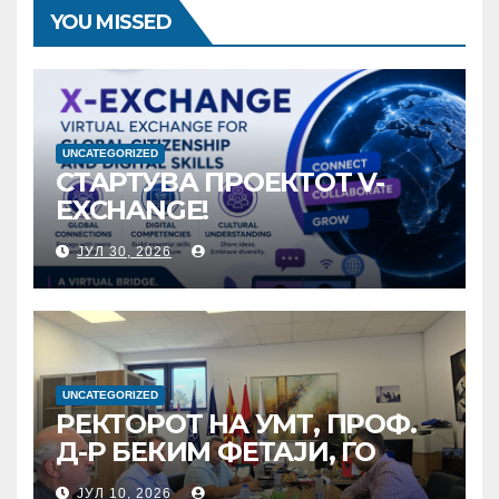
YOU MISSED
UNCATEGORIZED
СТАРТУВА ПРОЕКТОТ V-
EXCHANGE!
УНИВЕРЗИТЕТОТ „МАЈКА
ЈУЛ 30, 2026
ТЕРЕЗА“ ВО СКОПЈЕ ЈА
ПРЕДВОДИ
МЕЃУНАРОДНАТА
ИНИЦИЈАТИВА ЗА
ДИГИТАЛНО
ОБРАЗОВАНИЕ И
UNCATEGORIZED
РЕКТОРОТ НА УМТ, ПРОФ.
ГЛОБАЛНО ГРАЃАНСТВО
Д-Р БЕКИМ ФЕТАЈИ, ГО
ПРЕЧЕКА НА ОФИЦИЈАЛНА
ЈУЛ 10, 2026