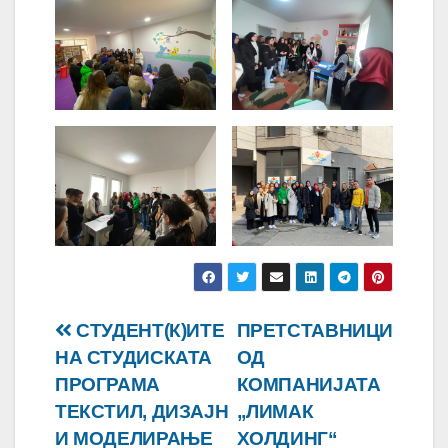
Навигација
СТУДЕНТ(К)ИТЕ
ПРЕТСТАВНИЦИ
НА СТУДИСКАТА
ОД
на
ПРОГРАМА
КОМПАНИЈАТА
напис
ТЕКСТИЛ, ДИЗАЈН
„ЛИМАК
И МOДЕЛИРАЊЕ
ХОЛДИНГ“