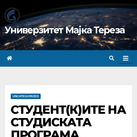
Skip
to
content
Универзитет Мајка Тереза
UNCATEGORIZED
СТУДЕНТ(К)ИТЕ НА
СТУДИСКАТА
ПРОГРАМА