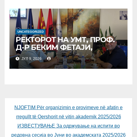
Д-Р БУРИМ ЛАТИФИ
UNCATEGORIZED
РЕКТОРОТ НА УМТ, ПРОФ.
Д-Р БЕКИМ ФЕТАЈИ,
ОДРЖА РАБОТНА СРЕДБА
ЈУЛ 9, 2026
СО ДИРЕКТОРОТ ОД
УНИВЕРЗИТЕТОТ SUBÜ ОД
ТУРЦИЈА, ВОНР. ПРОФ. Д-Р
АЛИ ЕРДУМАН
NJOFTIM Për organizimin e provimeve në afatin e
rregullt të Qershorit në vitin akademik 2025/2026
ИЗВЕСТУВАЊЕ За одржување на испити во
редовна сесија во Јуни во академската 2025/2026