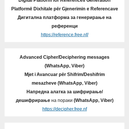
Digital Platform for References Generation
Platformë Dixhitale për Gjenerimin e Referencave
Дигитална платформа за генерирање на
референци
https://reference.free.nf/
Advanced Cipher/Deciphering messages
(WhatsApp, Viber)
Mjet i Avancuar për Shifrim/Deshifrim
mesazheve (WhatsApp, Viber)
Напредна алатка за шифрирање/
дешифрирање
на пораки
(WhatsApp, Viber)
https://decipher.free.nf