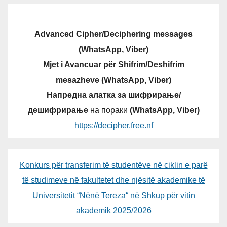
Advanced Cipher/Deciphering messages
(WhatsApp, Viber)
Mjet i Avancuar për Shifrim/Deshifrim
mesazheve (WhatsApp, Viber)
Напредна алатка за шифрирање/
дешифрирање
на пораки
(WhatsApp, Viber)
https://decipher.free.nf
Konkurs për transferim të studentëve në ciklin e parë
të studimeve në fakultetet dhe njësitë akademike të
Universitetit “Nënë Tereza“ në Shkup për vitin
akademik 2025/2026