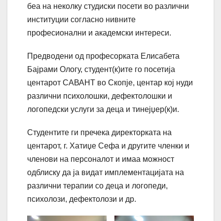
беа на неколку студиски посети во различни
институции согласно нивните
професионални и академски интереси.
Предводени од професорката Елисабета
Бајрами Ологу, студент(к)ите го посетија
центарот САВАНТ во Скопје, центар кој нуди
различни психолошки, дефектолошки и
логопедски услуги за деца и тинејџер(к)и.
Студентите ги пречека директорката на
центарот, г. Хатиџе Сефа и другите членки и
членови на персоналот и имаа можност
одблиску да ја видат имплементацијата на
различни терапии со деца и логопеди,
психолози, дефектолози и др.