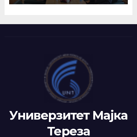
РАБОТНА СРЕДБА СО
РАКОВОДСТВОТО НА TAEG,
INSODE И BEMTUR 2026
Универзитет Мајка
Тереза