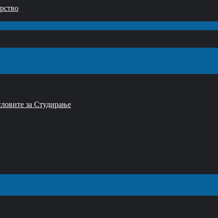
орство
словите за Студирање