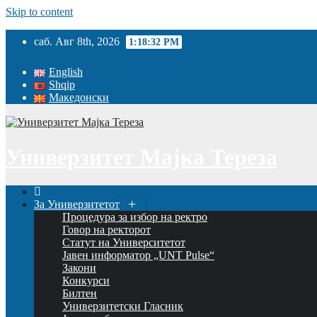
Skip to content
саб. Авг 8th, 2026
1:18:32 PM
English
Shqip
Македонски
Универзитет Мајка Тереза
За Универзитетот
Процедура за избор на ректро
Говор на ректорот
Статут на Университетот
Јавен информатор „UNT Pulse“
Закони
Конкурси
Билтен
Универзитетски Гласник