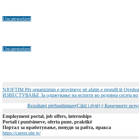
ОБРАЗОВАНИЕ И ГЛОБАЛНО ГРАЃАНСТВО
Јул 30, 2026
Uncategorized
РЕКТОРОТ НА УМТ, ПРОФ. Д-Р БЕКИМ ФЕТАЈИ, ГО
Јул 10, 2026
Uncategorized
РЕКТОРОТ НА УМТ, ПРОФ. Д-Р БЕКИМ ФЕТАЈИ, ОДРЖ
ЕРДУМАН
Јул 9, 2026
NJOFTIM Për organizimin e provimeve në afatin e rregullt të Qersho
ИЗВЕСТУВАЊЕ За одржување на испити во редовна сесија во Ј
Rezultatet përfundimtare(Cikli i dytë) || Конечните ре
Employment portal, job offers, internships
Portali i punësimeve, oferta pune, praktikë
Портал за вработување, понуди за рабта, пракса
https://career.site.je/