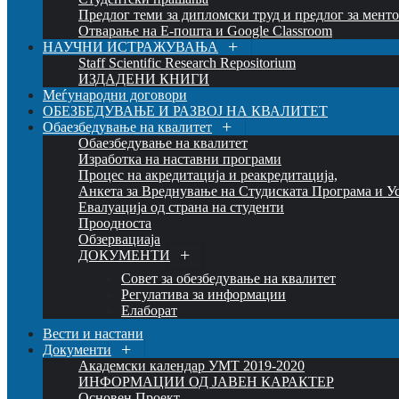
Предлог теми за дипломски труд и предлог за мент
Отварање на Е-пошта и Google Classroom
НАУЧНИ ИСТРАЖУВАЊА
Staff Scientific Research Repositorium
ИЗДАДЕНИ КНИГИ
Меѓународни договори
ОБЕЗБЕДУВАЊЕ И РАЗВОЈ НА КВАЛИТЕТ
Обаезбедување на квалитет
Обаезбедување на квалитет
Изработка на наставни програми
Процес на акредитација и реакредитација,
Анкета за Вреднување на Студиската Програма и У
Евалуација од страна на студенти
Проодноста
Обзервациаја
ДОКУМЕНТИ
Совет за обезбедување на квалитет
Регулатива за информации
Елаборат
Вести и настани
Документи
Академски календар УМТ 2019-2020
ИНФОРМАЦИИ ОД ЈАВЕН КАРАКТЕР
Основен Проект