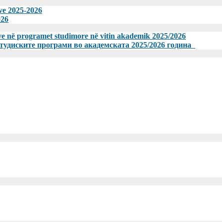
eve 2025-2026
026
meve në programet studimore në vitin akademik 2025/2026
студиските програми во академската 2025/2026 година