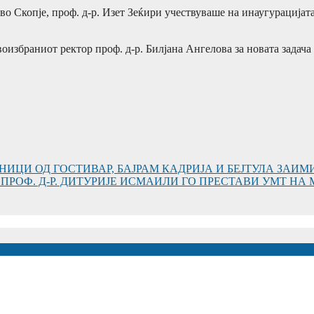
 во Скопје, проф. д-р. Изет Зеќири учествуваше на инаугурација
воизбраниот ректор проф. д-р. Билјана Ангелова за новата задач
НИЦИ ОД ГОСТИВАР, БАЈРАМ КАДРИЈА И БЕЈТУЛА ЗАИМ
ПРОФ. Д-Р. ДИТУРИЈЕ ИСМАИЛИ ГО ПРЕСТАВИ УМТ НА
Т „МАЈКА ТЕРЕЗА“ ВО СКОПЈЕ ЈА ПРЕДВОДИ МЕЃУН