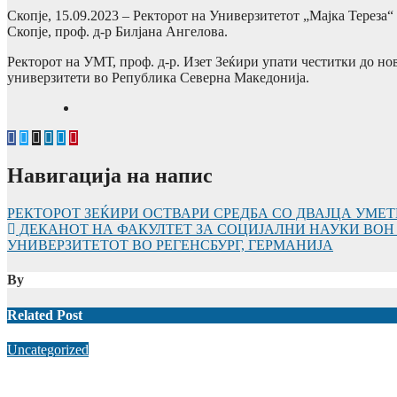
Скопје, 15.09.2023 – Ректорот на Универзитетот „Мајка Тереза“
Скопје, проф. д-р Билјана Ангелова.
Ректорот на УМТ, проф. д-р. Изет Зеќири упати честитки до но
универзитети во Република Северна Македонија.
Навигација на напис
РЕКТОРОТ ЗЕЌИРИ ОСТВАРИ СРЕДБА СО ДВАЈЦА УМЕТ
ДЕКАНОТ НА ФАКУЛТЕТ ЗА СОЦИЈАЛНИ НАУКИ ВОН 
УНИВЕРЗИТЕТОТ ВО РЕГЕНСБУРГ, ГЕРМАНИЈА
By
Related Post
Uncategorized
СТАРТУВА ПРОЕКТОТ V-EXCHANGE! УНИВЕРЗИТЕТО