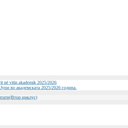
 ПРЕЧЕКА НА ОФИЦИЈАЛНА СРЕДБА ГЕНЕРАЛНИОТ ДИР
А РАБОТНА СРЕДБА СО ДИРЕКТОРОТ ОД УНИВЕРЗИТЕТО
rit në vitin akademik 2025/2026
уни во академската 2025/2026 година.
зултати(Втор циклус)