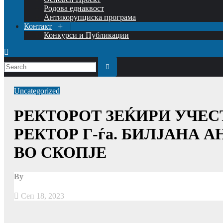
Родова еднаквост
Антикорупциска програма
Контакт
Конкурси и Публикации
Uncategorized
РЕКТОРОТ ЗЕЌИРИ УЧЕС
РЕКТОР Г-ѓа. БИЛЈАНА 
ВО СКОПЈЕ
By
Сеп 18, 2023