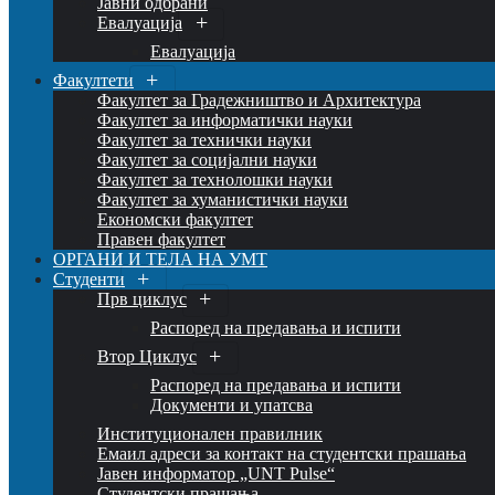
Јавни одбрани
Евалуација
Евалуација
Факултети
Факултет за Градежништво и Архитектура
Факултет за информатички науки
Факултет за технички науки
Факултет за социјални науки
Факултет за технолошки науки
Факултет за хуманистички науки
Економски факултет
Правен факултет
ОРГАНИ И ТЕЛА НА УМТ
Студенти
Прв циклус
Распоред на предавањa и испити
Втор Циклус
Распоред на предавањa и испити
Документи и упатсва
Институционален правилник
Емаил адреси за контакт на студентски прашања
Јавен информатор „UNT Pulse“
Студентски прашања