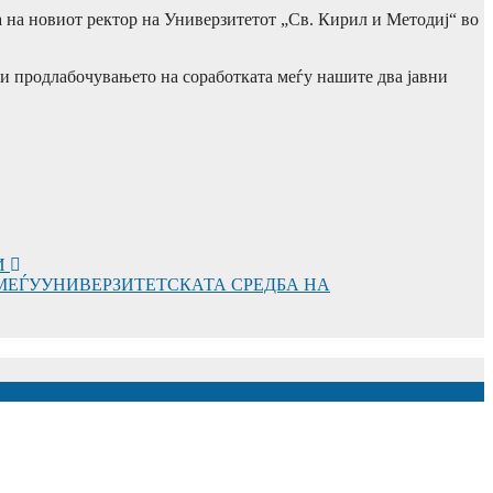
та на новиот ректор на Универзитетот „Св. Кирил и Методиј“ во
а и продлабочувањето на соработката меѓу нашите два јавни
И
 МЕЃУУНИВЕРЗИТЕТСКАТА СРЕДБА НА
АРОДНАТА ИНИЦИЈАТИВА ЗА ДИГИТАЛНО