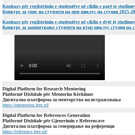
Konkurs për regjistrimin e studentëve në ciklin e parë te studim
Конкурс за упис на студенти на прв циклус на студии 2025-2
Konkurs për regjistrimin e studentëve në ciklin e dytë të studi
Конкурс за запишување студенти на втор циклус студии на 
Digital Platform for Research Mentoring
Platformë Dixhitale për Mentorim Kërkimor
Дигитална платформа за менторство на истражувања
https://mentoring.free.nf/
Digital Platform for References Generation
Platformë Dixhitale për Gjenerimin e Referencave
Дигитална платформа за генерирање на референци
https://reference.free.nf/