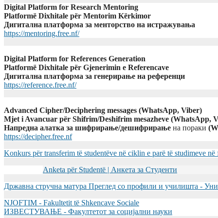
Digital Platform for Research Mentoring
Platformë Dixhitale për Mentorim Kërkimor
Дигитална платформа за менторство на истражувања
https://mentoring.free.nf/
Digital Platform for References Generation
Platformë Dixhitale për Gjenerimin e Referencave
Дигитална платформа за генерирање на референци
https://reference.free.nf/
Advanced Cipher/Deciphering messages (WhatsApp, Viber)
Mjet i Avancuar për Shifrim/Deshifrim mesazheve (WhatsApp, V
Напредна алатка за шифрирање/дешифрирање
на пораки
(W
https://decipher.free.nf
Konkurs për transferim të studentëve në ciklin e parë të studimeve në
Anketa për Studentë | Анкета за Студенти
Државна стручна матура Преглед со профили и училишта - Уни
NJOFTIM - Fakultetit të Shkencave Sociale
ИЗВЕСТУВАЊЕ - Факултетот за социјални науки