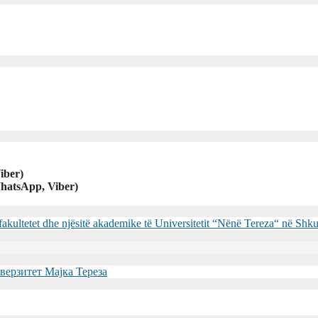
iber)
hatsApp, Viber)
 fakultetet dhe njësitë akademike të Universitetit “Nënë Tereza“ në Sh
верзитет Мајка Тереза