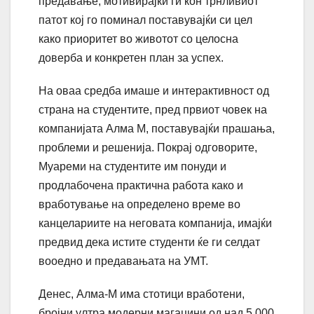
предавање, мотивирајќи ги кон трнливиот
патот кој го поминал поставувајќи си цел
како приоритет во животот со целосна
доверба и конкретен план за успех.
На оваа средба имаше и интерактивност од
страна на студентите, пред првиот човек на
компанијата Алма М, поставувајќи прашања,
проблеми и решенија. Покрај одговорите,
Муареми на студентите им понуди и
продлабочена практична работа како и
вработување на определено време во
канцелариите на неговата компанија, имајќи
предвид дека истите студенти ќе ги селдат
вооедно и предавањата на УМТ.
Денес, Алма-М има стотици вработени,
бројни ултра модерни магацини од над 5.000