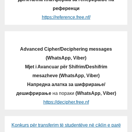
референци
https://reference.free.nf/
Advanced Cipher/Deciphering messages
(WhatsApp, Viber)
Mjet i Avancuar për Shifrim/Deshifrim
mesazheve (WhatsApp, Viber)
Напредна алатка за шифрирање/
дешифрирање
на пораки
(WhatsApp, Viber)
https://decipher.free.nf
Konkurs për transferim të studentëve në ciklin e parë