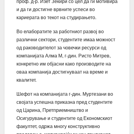
проф. д-р. Изет Зеќири со цел да ги мотивира
и да ги достигне врвните успеси во
кариерата во текот на студирањето.
Во елаборатите за работниот развој во
различни сектори, студентите имаа можност
од раководителот за човечки ресурси од
компанијата Алма М, г-дин. Ристо Митрев,
конкретно им објасни како производите на
оваа компанија достигнуваат на време и
квалитет.
Шефот на компанијата г-дин. Муртезани во
својата успешна приказна пред студентите
од Царина, Претприемништво и
Осигурување и студентите од Економскиот
факултет, одржа многу конструктивно