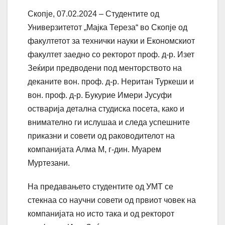
Скопје, 07.02.2024 – Студентите од
Универзитетот „Мајка Тереза“ во Скопје од
факултетот за технички науки и Економскиот
факултет заедно со ректорот проф. д-р. Изет
Зеќири предводени под менторството на
деканите вон. проф. д-р. Неритан Туркеши и
вон. проф. д-р. Букурие Имери Јусуфи
остварија детална студиска посета, како и
внимателно ги ислушаа и следа успешните
приказни и совети од раководителот на
компанијата Aлма M, г-дин. Муарем
Муртезани.
На предавањето студентите од УМТ се
стекнаа со научни совети од првиот човек на
компанијата но исто така и од ректорот