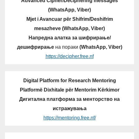
Advanced Cipher/Deciphering messages
(WhatsApp, Viber)
Mjet i Avancuar për Shifrim/Deshifrim
mesazheve (WhatsApp, Viber)
Напредна алатка за шифрирање/
дешифрирање
на пораки
(WhatsApp, Viber)
https://decipher.free.nf
Digital Platform for Research Mentoring
Platformë Dixhitale për Mentorim Kërkimor
Дигитална платформа за менторство на
истражувања
https://mentoring.free.nf/