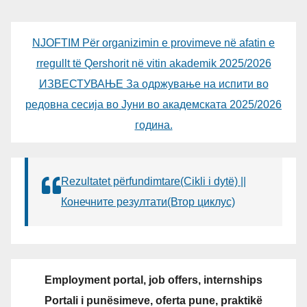
NJOFTIM Për organizimin e provimeve në afatin e
rregullt të Qershorit në vitin akademik 2025/2026
ИЗВЕСТУВАЊЕ За одржување на испити во
редовна сесија во Јуни во академската 2025/2026
година.
Rezultatet përfundimtare(Cikli i dytë) ||
Конечните резултати(Втор циклус)
Employment portal, job offers, internships
Portali i punësimeve, oferta pune, praktikë