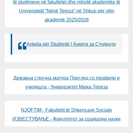
të studimeve në fakultetet dhe njësitë akademike të
Universitetit “Nënë Tereza“ në Shkup për vitin
akademik 2025/2026
Anketa për Studentë | Анкета за Студенти
Државна стручна матура Преглед со профили и
училишта - Универзитет Мајка Тереза
NJOFTIM - Fakultetit të Shkencave Sociale
ИЗВЕСТУВАЊЕ - Факултетот за социјални науки