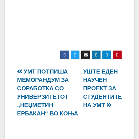
Навигација
УМТ ПОТПИША
УШТЕ ЕДЕН
МЕМОРАНДУМ ЗА
НАУЧЕН
на
СОРАБОТКА СО
ПРОЕКТ ЗА
напис
УНИВЕРЗИТЕТОТ
СТУДЕНТИТЕ
„НЕЏМЕТИН
НА УМТ
ЕРБАКАН“ ВО КОЊА