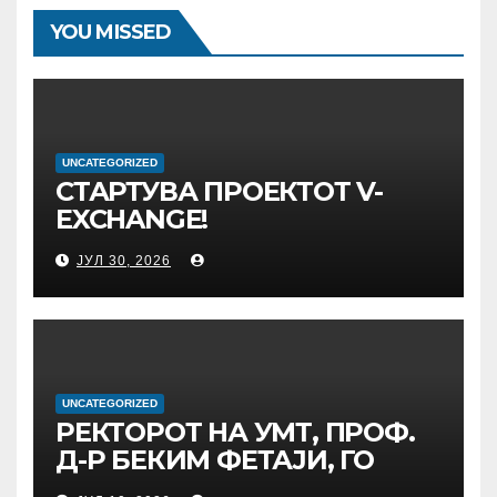
YOU MISSED
UNCATEGORIZED
СТАРТУВА ПРОЕКТОТ V-
EXCHANGE!
УНИВЕРЗИТЕТОТ „МАЈКА
ЈУЛ 30, 2026
ТЕРЕЗА“ ВО СКОПЈЕ ЈА
ПРЕДВОДИ
МЕЃУНАРОДНАТА
ИНИЦИЈАТИВА ЗА
ДИГИТАЛНО
ОБРАЗОВАНИЕ И
UNCATEGORIZED
РЕКТОРОТ НА УМТ, ПРОФ.
ГЛОБАЛНО ГРАЃАНСТВО
Д-Р БЕКИМ ФЕТАЈИ, ГО
ПРЕЧЕКА НА ОФИЦИЈАЛНА