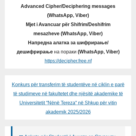
Advanced Cipher/Deciphering messages
(WhatsApp, Viber)
Mjet i Avancuar për Shifrim/Deshifrim
mesazheve (WhatsApp, Viber)
Напредна алатка за шифрирање/
дешифрирање
на пораки
(WhatsApp, Viber)
https://decipher.free.nf
Konkurs për transferim të studentëve në ciklin e parë
të studimeve në fakultetet dhe njësitë akademike të
Universitetit “Nënë Tereza“ në Shkup për vitin
akademik 2025/2026