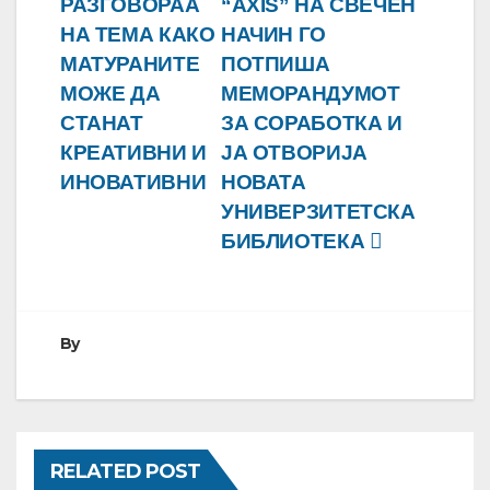
РАЗГОВОРАА
“AXIS” НА СВЕЧЕН
напис
НА ТЕМА КАКО
НАЧИН ГО
МАТУРАНИТЕ
ПОТПИША
МОЖЕ ДА
МЕМОРАНДУМОТ
СТАНАТ
ЗА СОРАБОТКА И
КРЕАТИВНИ И
ЈА ОТВОРИЈА
ИНОВАТИВНИ
НОВАТА
УНИВЕРЗИТЕТСКА
БИБЛИОТЕКА
By
RELATED POST