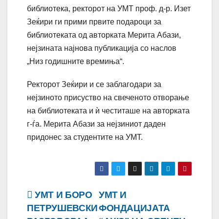
библиотека, ректорот на УМТ проф. д-р. Изет
Зеќири ги прими првите подароци за
библиотеката од авторката Мерита Абази,
нејзината најнова публикација со наслов
„Низ годишните времиња“.
Ректорот Зеќири и се заблагодари за
нејзиното присуство на свеченото отворање
на библиотеката и ѝ честиташе на авторката
г-ѓа. Мерита Абази за нејзиниот даден
придонес за студентите на УМТ.
Навигација
УМТ И БОРО
УMТ И
ПЕТРУШЕВСКИ
ФОНДАЦИЈАТА
на