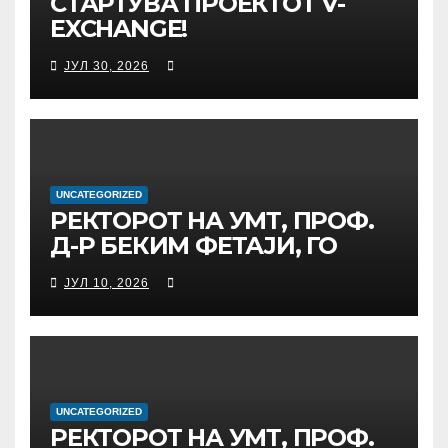
СТАРТУВА ПРОЕКТОТ V-
EXCHANGE!
УНИВЕРЗИТЕТОТ „МАЈКА
ЈУЛ 30, 2026
ТЕРЕЗА“ ВО СКОПЈЕ ЈА
ПРЕДВОДИ
МЕЃУНАРОДНАТА
ИНИЦИЈАТИВА ЗА
ДИГИТАЛНО
ОБРАЗОВАНИЕ И
UNCATEGORIZED
РЕКТОРОТ НА УМТ, ПРОФ.
ГЛОБАЛНО ГРАЃАНСТВО
Д-Р БЕКИМ ФЕТАЈИ, ГО
ПРЕЧЕКА НА ОФИЦИЈАЛНА
ЈУЛ 10, 2026
СРЕДБА ГЕНЕРАЛНИОТ
ДИРЕКТОР НА АД МЕПСО,
Д-Р БУРИМ ЛАТИФИ
UNCATEGORIZED
РЕКТОРОТ НА УМТ, ПРОФ.