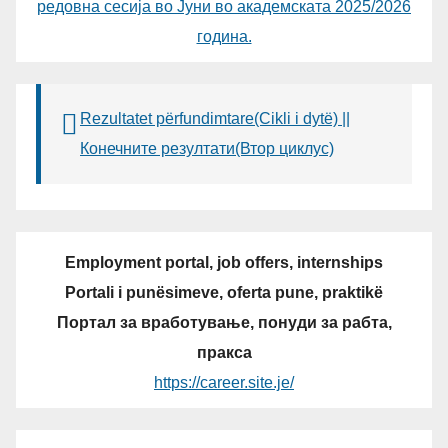
редовна сесија во Јуни во академската 2025/2026
година.
Rezultatet përfundimtare(Cikli i dytë) ||
Конечните резултати(Втор циклус)
Employment portal, job offers, internships
Portali i punësimeve, oferta pune, praktikë
Портал за вработување, понуди за рабта,
пракса
https://career.site.je/