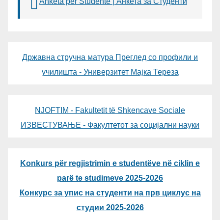
Anketa për Studentë | Анкета за Студенти
Државна стручна матура Преглед со профили и
училишта - Универзитет Мајка Тереза
NJOFTIM - Fakultetit të Shkencave Sociale
ИЗВЕСТУВАЊЕ - Факултетот за социјални науки
Konkurs për regjistrimin e studentëve në ciklin e
parë te studimeve 2025-2026
Конкурс за упис на студенти на прв циклус на
студии 2025-2026