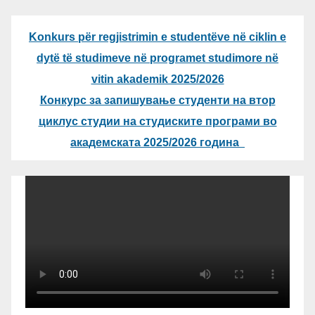
Konkurs për regjistrimin e studentëve në ciklin e
dytë të studimeve në programet studimore në
vitin akademik 2025/2026
Конкурс за запишување студенти на втор
циклус студии на студиските програми во
академската 2025/2026 година