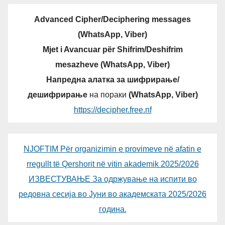
Advanced Cipher/Deciphering messages
(WhatsApp, Viber)
Mjet i Avancuar për Shifrim/Deshifrim
mesazheve (WhatsApp, Viber)
Напредна алатка за шифрирање/
дешифрирање
на пораки
(WhatsApp, Viber)
https://decipher.free.nf
NJOFTIM Për organizimin e provimeve në afatin e
rregullt të Qershorit në vitin akademik 2025/2026
ИЗВЕСТУВАЊЕ За одржување на испити во
редовна сесија во Јуни во академската 2025/2026
година.