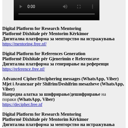
Digital Platform for Research Mentoring
Platformë Dixhitale për Mentorim Kërkimor
Дигитална платформа за менторство на истражувања
https://mentoring.free.nf/
Digital Platform for References Generation
Platformë Dixhitale për Gjenerimin e Referencave
Дигитална платформа за генерирање на референци
https://reference.free.nf/
Advanced Cipher/Deciphering messages (WhatsApp, Viber)
Mjet i Avancuar për Shifrim/Deshifrim mesazheve (WhatsApp,
Viber)
Напредна алатка за шифрирање/дешифрирање
на
пораки
(WhatsApp, Viber)
https://decipher.free.nf
Digital Platform for Research Mentoring
Platformë Dixhitale për Mentorim Kërkimor
Дигитална платформа за менторство на истражувања