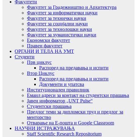
Факултети
Факултет за Градежништво и Архитектура
Факултет за информатички науки
Факултет за технички науки
Факултет за социјални науки
Факултет за технолошки науки
Факултет за хуманистички науки
Економски факултет
Правен факултет
ОРГАНИ И ТЕЛА НА УМТ
Студенти
Прв циклус
Распоред на предавањa и испити
Втор Циклус
Распоред на предавањa и испити
Документи и упатсва
Институционален правилник
Емаил адреси за контакт на студентски прашања
Јавен информатор „UNT Pulse“
Студентски прашања
Предлог теми за дипломски труд и предлог за
менторство
Отварање на Е-пошта и Google Classroom
НАУЧНИ ИСТРАЖУВАЊА
Staff Scientific Research Repositorium