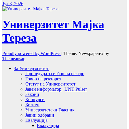
Јул 3, 2026
Универзитет Мајка
Тереза
Proudly powered by WordPress
|
Theme: Newspaperex by
Themeansar
.
За Универзитетот
Процедура за избор на ректро
Говор на ректорот
Статут на Университетот
Јавен информатор „UNT Pulse“
Закони
Конкурси
Билтен
Универзитетски Гласник
Јавни одбрани
Евалуација
Евалуација