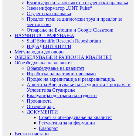
Емаил адреси за контакт на студентски прашања
Јавен информатор „UNT Pulse“
Студентски прашања
Предлог теми за дипломски труд и предлог за
менторство
Отварање на Е-пошта и Google Classroom
НАУЧНИ ИСТРАЖУВАЊА
Staff Scientific Research Repositorium
ИЗДАДЕНИ КНИГИ
Меѓународни договори
ОБЕЗБЕДУВАЊЕ И РАЗВОЈ НА КВАЛИТЕТ
Обаезбедување на квалитет
Обаезбедување на квалитет
Изработка на наставни програми
Процес на акредитација и реакредитација,
Анкета за Вреднување на Студиската Програма и
Условите за Студирање
Евалуација од страна на студенти
Проодноста
Обзервациаја
ДОКУМЕНТИ
Совет за обезбедување на квалитет
Регулатива за информации
Елаборат
Вести и настани