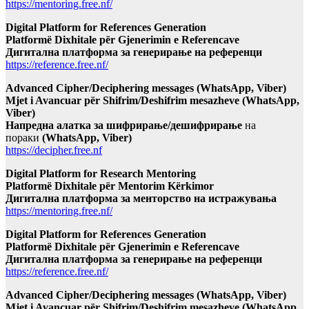
https://mentoring.free.nf/
Digital Platform for References Generation
Platformë Dixhitale për Gjenerimin e Referencave
Дигитална платформа за генерирање на референци
https://reference.free.nf/
Advanced Cipher/Deciphering messages (WhatsApp, Viber)
Mjet i Avancuar për Shifrim/Deshifrim mesazheve (WhatsApp,
Viber)
Напредна алатка за шифрирање/дешифрирање
на
пораки
(WhatsApp, Viber)
https://decipher.free.nf
Digital Platform for Research Mentoring
Platformë Dixhitale për Mentorim Kërkimor
Дигитална платформа за менторство на истражувања
https://mentoring.free.nf/
Digital Platform for References Generation
Platformë Dixhitale për Gjenerimin e Referencave
Дигитална платформа за генерирање на референци
https://reference.free.nf/
Advanced Cipher/Deciphering messages (WhatsApp, Viber)
Mjet i Avancuar për Shifrim/Deshifrim mesazheve (WhatsApp,