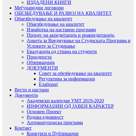
ИЗДАДЕНИ КНИГИ
Меѓународни договори
ОБЕЗБЕДУВАЊЕ И РАЗВОЈ НА КВАЛИТЕТ
Обаезбедување на квалитет
Обаезбедување на квалитет
Изработка на наставни програми
Процес на акредитација и реакредитација,
Анкета за Вреднување на Студиската Програма и
Условите за Студирање
Евалуација од страна на студенти
Проодноста
Обзервациаја
ДОКУМЕНТИ
Совет за обезбедување на квалитет
Регулатива за информации
Елаборат
Вести и настани
Документи
Академски календар УМТ 2019-2020
ИНФОРМАЦИИ ОД ЈАВЕН КАРАКТЕР
Основен Проект
Родова еднаквост
Антикорупциска програма
Контакт
Конкурси и Публикации