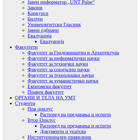
Јавен информатор „UNT Pulse“
Закони
Конкурси
Билтен
Универзитетски Гласник
Јавни одбрани
Евалуација
Евалуација
Факултети
Факултет за Градежништво и Архитектура
Факултет за информатички науки
Факултет за технички науки
Факултет за социјални науки
Факултет за технолошки науки
Факултет за хуманистички науки
Економски факултет
Правен факултет
ОРГАНИ И ТЕЛА НА УМТ
Студенти
Прв циклус
Распоред на предавањa и испити
Втор Циклус
Распоред на предавањa и испити
Документи и упатсва
Институционален правилник