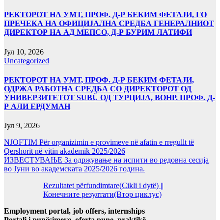
РЕКТОРОТ НА УМТ, ПРОФ. Д-Р БЕКИМ ФЕТАЈИ, ГО
ПРЕЧЕКА НА ОФИЦИЈАЛНА СРЕДБА ГЕНЕРАЛНИОТ
ДИРЕКТОР НА АД МЕПСО, Д-Р БУРИМ ЛАТИФИ
Јул 10, 2026
Uncategorized
РЕКТОРОТ НА УМТ, ПРОФ. Д-Р БЕКИМ ФЕТАЈИ,
ОДРЖА РАБОТНА СРЕДБА СО ДИРЕКТОРОТ ОД
УНИВЕРЗИТЕТОТ SUBÜ ОД ТУРЦИЈА, ВОНР. ПРОФ. Д-
Р АЛИ ЕРДУМАН
Јул 9, 2026
NJOFTIM Për organizimin e provimeve në afatin e rregullt të
Qershorit në vitin akademik 2025/2026
ИЗВЕСТУВАЊЕ За одржување на испити во редовна сесија
во Јуни во академската 2025/2026 година.
Rezultatet përfundimtare(Cikli i dytë) ||
Конечните резултати(Втор циклус)
Employment portal, job offers, internships
Portali i punësimeve, oferta pune, praktikë