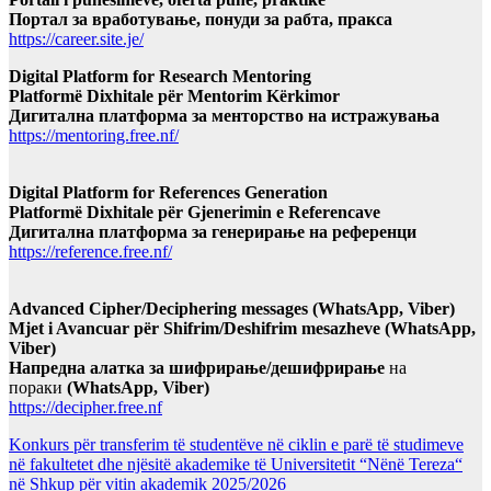
Портал за вработување, понуди за рабта, пракса
https://career.site.je/
Digital Platform for Research Mentoring
Platformë Dixhitale për Mentorim Kërkimor
Дигитална платформа за менторство на истражувања
https://mentoring.free.nf/
Digital Platform for References Generation
Platformë Dixhitale për Gjenerimin e Referencave
Дигитална платформа за генерирање на референци
https://reference.free.nf/
Advanced Cipher/Deciphering messages (WhatsApp, Viber)
Mjet i Avancuar për Shifrim/Deshifrim mesazheve (WhatsApp,
Viber)
Напредна алатка за шифрирање/дешифрирање
на
пораки
(WhatsApp, Viber)
https://decipher.free.nf
Konkurs për transferim të studentëve në ciklin e parë të studimeve
në fakultetet dhe njësitë akademike të Universitetit “Nënë Tereza“
në Shkup për vitin akademik 2025/2026