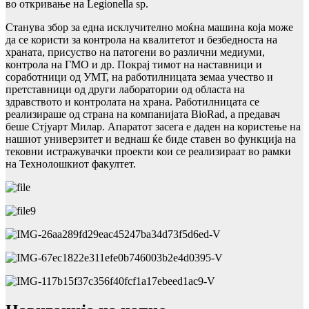
во откривање на Legionella sp.
Станува збор за една исклучително моќна машина која може
да се користи за контрола на квалитетот и безбедноста на
храната, присуство на патогени во различни медиуми,
контрола на ГМО и др. Покрај тимот на наставници и
соработници од УМТ, на работилницата земаа учество и
претставници од други лаборатории од областа на
здравството и контролата на храна. Работилницата се
реализираше од страна на компанијата BioRad, а предавач
беше Стјуарт Милар. Апаратот засега е даден на користење на
нашиот универзитет и веднаш ќе биде ставен во функција на
тековни истражувачки проекти кои се реализираат во рамки
на Технолошкиот факултет.