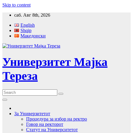
Skip to content
саб. Авг 8th, 2026
English
Shqip
Македонски
Универзитет Мајка
Тереза
За Универзитетот
Процедура за избор на ректро
Говор на ректорот
Статут на Университетот