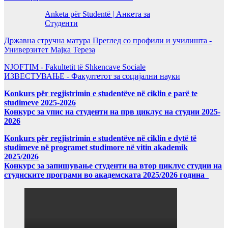
Anketa për Studentë | Анкета за
Студенти
Државна стручна матура Преглед со профили и училишта -
Универзитет Мајка Тереза
NJOFTIM - Fakultetit të Shkencave Sociale
ИЗВЕСТУВАЊЕ - Факултетот за социјални науки
Konkurs për regjistrimin e studentëve në ciklin e parë te
studimeve 2025-2026
Конкурс за упис на студенти на прв циклус на студии 2025-
2026
Konkurs për regjistrimin e studentëve në ciklin e dytë të
studimeve në programet studimore në vitin akademik
2025/2026
Конкурс за запишување студенти на втор циклус студии на
студиските програми во академската 2025/2026 година