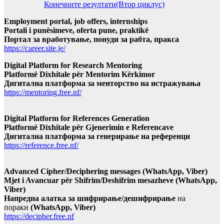
Конечните резултати(Втор циклус)
Employment portal, job offers, internships
Portali i punësimeve, oferta pune, praktikë
Портал за вработување, понуди за рабта, пракса
https://career.site.je/
Digital Platform for Research Mentoring
Platformë Dixhitale për Mentorim Kërkimor
Дигитална платформа за менторство на истражувања
https://mentoring.free.nf/
Digital Platform for References Generation
Platformë Dixhitale për Gjenerimin e Referencave
Дигитална платформа за генерирање на референци
https://reference.free.nf/
Advanced Cipher/Deciphering messages (WhatsApp, Viber)
Mjet i Avancuar për Shifrim/Deshifrim mesazheve (WhatsApp,
Viber)
Напредна алатка за шифрирање/дешифрирање
на
пораки
(WhatsApp, Viber)
https://decipher.free.nf