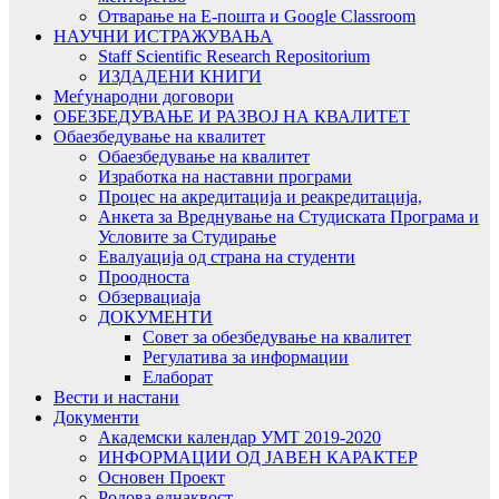
Отварање на Е-пошта и Google Classroom
НАУЧНИ ИСТРАЖУВАЊА
Staff Scientific Research Repositorium
ИЗДАДЕНИ КНИГИ
Меѓународни договори
ОБЕЗБЕДУВАЊЕ И РАЗВОЈ НА КВАЛИТЕТ
Обаезбедување на квалитет
Обаезбедување на квалитет
Изработка на наставни програми
Процес на акредитација и реакредитација,
Анкета за Вреднување на Студиската Програма и
Условите за Студирање
Евалуација од страна на студенти
Проодноста
Обзервациаја
ДОКУМЕНТИ
Совет за обезбедување на квалитет
Регулатива за информации
Елаборат
Вести и настани
Документи
Академски календар УМТ 2019-2020
ИНФОРМАЦИИ ОД ЈАВЕН КАРАКТЕР
Основен Проект
Родова еднаквост