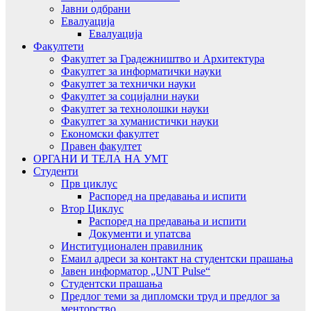
Јавни одбрани
Евалуација
Евалуација
Факултети
Факултет за Градежништво и Архитектура
Факултет за информатички науки
Факултет за технички науки
Факултет за социјални науки
Факултет за технолошки науки
Факултет за хуманистички науки
Економски факултет
Правен факултет
ОРГАНИ И ТЕЛА НА УМТ
Студенти
Прв циклус
Распоред на предавањa и испити
Втор Циклус
Распоред на предавањa и испити
Документи и упатсва
Институционален правилник
Емаил адреси за контакт на студентски прашања
Јавен информатор „UNT Pulse“
Студентски прашања
Предлог теми за дипломски труд и предлог за
менторство