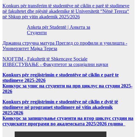
Konkurs për transferim të studentëve në ciklin e parë të studimeve
në fakultetet dhe njësitë akademike të Universitetit “Nënë Tereza“
në Shkup për vitin akademik 2025/2026
Anketa për Studentë | Анкета за
Студенти
Државна стручна матура Преглед со профили и училишта -
Универзитет Мајка Тереза
NJOFTIM - Fakultetit të Shkencave Sociale
ИЗВЕСТУВАЊЕ - Факултетот за социјални науки
Konkurs për regjistrimin e studentëve në ciklin e parë te
studimeve 2025-2026
Конкурс за упис на студенти на прв циклус на студии 2025-
2026
Konkurs për regjistrimin e studentëve në ciklin e dytë të
studimeve në programet studimore në vitin akademik
2025/2026
Конкурс за запишување студенти на втор циклус студии на
студиските програми во академската 2025/2026 година