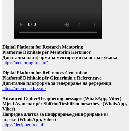
Digital Platform for Research Mentoring
Platformë Dixhitale për Mentorim Kërkimor
Дигитална платформа за менторство на истражувања
https://mentoring.free.nf/
Digital Platform for References Generation
Platformë Dixhitale për Gjenerimin e Referencave
Дигитална платформа за генерирање на референци
https://reference.free.nf/
Advanced Cipher/Deciphering messages (WhatsApp, Viber)
Mjet i Avancuar për Shifrim/Deshifrim mesazheve (WhatsApp,
Viber)
Напредна алатка за шифрирање/дешифрирање
на
пораки
(WhatsApp, Viber)
https://decipher.free.nf