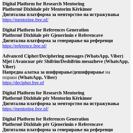
Digital Platform for Research Mentoring
Platformë Dixhitale për Mentorim Kërkimor
Дигитална платформа за менторство на истражувања
https://mentoring.free.nf/
Digital Platform for References Generation
Platformë Dixhitale për Gjenerimin e Referencave
Дигитална платформа за генерирање на референци
https://reference.free.nf/
Advanced Cipher/Deciphering messages (WhatsApp, Viber)
Mjet i Avancuar për Shifrim/Deshifrim mesazheve (WhatsApp,
Viber)
Напредна алатка за шифрирање/дешифрирање
на
пораки
(WhatsApp, Viber)
https://decipher.free.nf
Digital Platform for Research Mentoring
Platformë Dixhitale për Mentorim Kërkimor
Дигитална платформа за менторство на истражувања
https://mentoring.free.nf/
Digital Platform for References Generation
Platformë Dixhitale për Gjenerimin e Referencave
Дигитална платформа за генерирање на референци