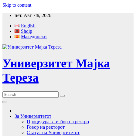
Skip to content
пет. Авг 7th, 2026
English
Shqip
Македонски
Универзитет Мајка
Тереза
За Универзитетот
Процедура за избор на ректро
Говор на ректорот
Статут на Университетот