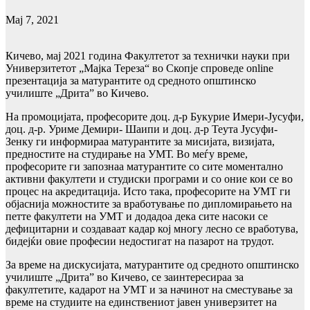
Мај 7, 2021
Кичево, мај 2021 година Факултетот за технички науки при
Универзитетот „Мајка Тереза“ во Скопје спроведе online
презентација за матурантите од средното општинско
училиште „Дрита” во Кичево.
На промоцијата, професорите доц. д-р Букурие Имери-Јусуфи,
доц. д-р. Уриме Демири- Шаипи и доц. д-р Теута Јусуфи-
Зенку ги информираа матурантите за мисијата, визијата,
предностите на студирање на УМТ. Во меѓу време,
професорите ги запознаа матурантите со сите моментално
активни факултети и студиски програми и со оние кои се во
процес на акредитација. Исто така, професорите на УМТ ги
објаснија можностите за вработување по дипломирањето на
петте факултети на УМТ и додадоа дека сите насоки се
дефицитарни и создаваат кадар кој многу лесно се вработува,
бидејќи овие професии недостигат на пазарот на трудот.
За време на дискусијата, матурантите од средното општинско
училиште „Дрита” во Кичево, се заинтересираа за
факултетите, кадарот на УМТ и за начинот на сместување за
време на студиите на единствениот јавен универзитет на