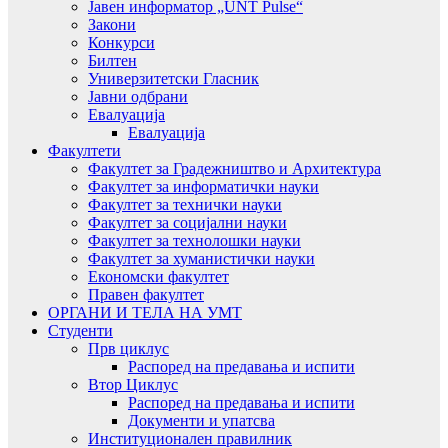
Јавен информатор „UNT Pulse“
Закони
Конкурси
Билтен
Универзитетски Гласник
Јавни одбрани
Евалуација
Евалуација
Факултети
Факултет за Градежништво и Архитектура
Факултет за информатички науки
Факултет за технички науки
Факултет за социјални науки
Факултет за технолошки науки
Факултет за хуманистички науки
Економски факултет
Правен факултет
ОРГАНИ И ТЕЛА НА УМТ
Студенти
Прв циклус
Распоред на предавањa и испити
Втор Циклус
Распоред на предавањa и испити
Документи и упатсва
Институционален правилник