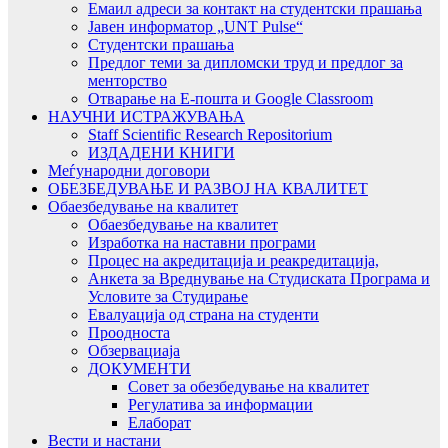
Емаил адреси за контакт на студентски прашања
Јавен информатор „UNT Pulse“
Студентски прашања
Предлог теми за дипломски труд и предлог за
менторство
Отварање на Е-пошта и Google Classroom
НАУЧНИ ИСТРАЖУВАЊА
Staff Scientific Research Repositorium
ИЗДАДЕНИ КНИГИ
Меѓународни договори
ОБЕЗБЕДУВАЊЕ И РАЗВОЈ НА КВАЛИТЕТ
Обаезбедување на квалитет
Обаезбедување на квалитет
Изработка на наставни програми
Процес на акредитација и реакредитација,
Анкета за Вреднување на Студиската Програма и
Условите за Студирање
Евалуација од страна на студенти
Проодноста
Обзервациаја
ДОКУМЕНТИ
Совет за обезбедување на квалитет
Регулатива за информации
Елаборат
Вести и настани