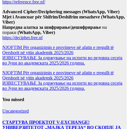
https://reference.free.nf/
Advanced Cipher/Deciphering messages (WhatsApp, Viber)
Mjet i Avancuar për Shifrim/Deshifrim mesazheve (WhatsApp,
Viber)
Напредна алатка за шифрирање/дешифрирање
на
пораки
(WhatsApp, Viber)
https://decipher.free.nf
NJOFTIM Për organizimin e provimeve në afatin e rregullt të
Qershorit në vitin akademik 2025/2026
ИЗВЕСТУВАЊЕ За одржување на испити во редовна сесија
во Јуни во академската 2025/2026 година.
NJOFTIM Për organizimin e provimeve në afatin e rregullt të
Qershorit në vitin akademik 2025/2026
ИЗВЕСТУВАЊЕ За одржување на испити во редовна сесија
во Јуни во академската 2025/2026 година.
You missed
Uncategorized
СТАРТУВА ПРОЕКТОТ V-EXCHANGE!
УНИВЕРЗИТЕТОТ „МАЈКА ТЕРЕЗА“ ВО СКОПЈЕ ЈА