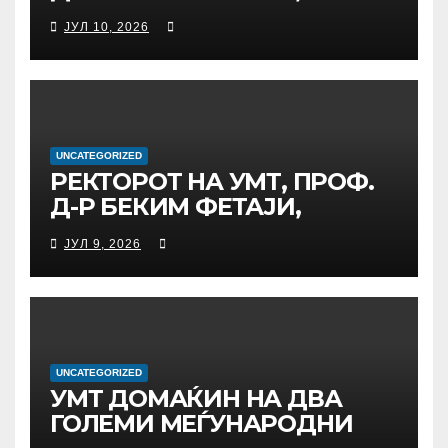
ПРЕЧЕКА НА ОФИЦИЈАЛНА
ЈУЛ 10, 2026
СРЕДБА ГЕНЕРАЛНИОТ
ДИРЕКТОР НА АД МЕПСО,
Д-Р БУРИМ ЛАТИФИ
UNCATEGORIZED
РЕКТОРОТ НА УМТ, ПРОФ.
Д-Р БЕКИМ ФЕТАЈИ,
ОДРЖА РАБОТНА СРЕДБА
ЈУЛ 9, 2026
СО ДИРЕКТОРОТ ОД
УНИВЕРЗИТЕТОТ SUBÜ ОД
ТУРЦИЈА, ВОНР. ПРОФ. Д-Р
АЛИ ЕРДУМАН
UNCATEGORIZED
УMТ ДОМАЌИН НА ДВА
ГОЛЕМИ МЕЃУНАРОДНИ