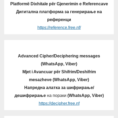
Platformë Dixhitale për Gjenerimin e Referencave
Дигитална платформа за генерирање на
референци
https://reference.free.nf/
Advanced Cipher/Deciphering messages
(WhatsApp, Viber)
Mjet i Avancuar për Shifrim/Deshifrim
mesazheve (WhatsApp, Viber)
Напредна алатка за шифрирање/
дешифрирање
на пораки
(WhatsApp, Viber)
https://decipher.free.nf