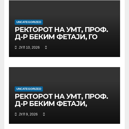
ИНИЦИЈАТИВА ЗА
ДИГИТАЛНО
ОБРАЗОВАНИЕ И
UNCATEGORIZED
ГЛОБАЛНО ГРАЃАНСТВО
РЕКТОРОТ НА УМТ, ПРОФ.
Д-Р БЕКИМ ФЕТАЈИ, ГО
ПРЕЧЕКА НА ОФИЦИЈАЛНА
ЈУЛ 10, 2026
СРЕДБА ГЕНЕРАЛНИОТ
ДИРЕКТОР НА АД МЕПСО,
Д-Р БУРИМ ЛАТИФИ
UNCATEGORIZED
РЕКТОРОТ НА УМТ, ПРОФ.
Д-Р БЕКИМ ФЕТАЈИ,
ОДРЖА РАБОТНА СРЕДБА
ЈУЛ 9, 2026
СО ДИРЕКТОРОТ ОД
УНИВЕРЗИТЕТОТ SUBÜ ОД