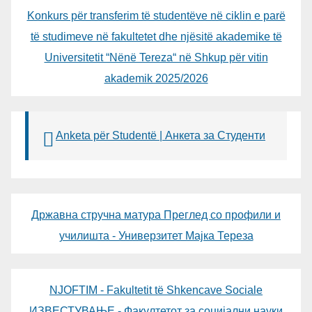
Konkurs për transferim të studentëve në ciklin e parë
të studimeve në fakultetet dhe njësitë akademike të
Universitetit “Nënë Tereza“ në Shkup për vitin
akademik 2025/2026
Anketa për Studentë | Анкета за Студенти
Државна стручна матура Преглед со профили и
училишта - Универзитет Мајка Тереза
NJOFTIM - Fakultetit të Shkencave Sociale
ИЗВЕСТУВАЊЕ - Факултетот за социјални науки