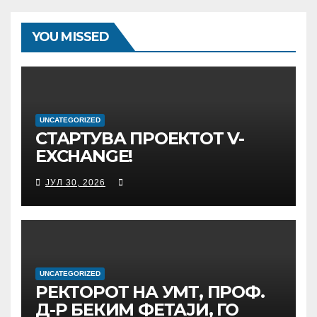
YOU MISSED
UNCATEGORIZED
СТАРТУВА ПРОЕКТОТ V-
EXCHANGE!
УНИВЕРЗИТЕТОТ „МАЈКА
ЈУЛ 30, 2026
ТЕРЕЗА“ ВО СКОПЈЕ ЈА
ПРЕДВОДИ
МЕЃУНАРОДНАТА
ИНИЦИЈАТИВА ЗА
ДИГИТАЛНО
ОБРАЗОВАНИЕ И
UNCATEGORIZED
РЕКТОРОТ НА УМТ, ПРОФ.
ГЛОБАЛНО ГРАЃАНСТВО
Д-Р БЕКИМ ФЕТАЈИ, ГО