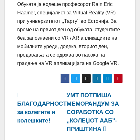
Обуката ја водеше професорот Rain Eric
Haamer, специјалист за Virtual Reality (VR)
при универзитетот ,,Тарту’’ во Естонија. За
време на првиот ден од обуката, студентите
беа запознаени со VR / AR апликациите на
мобилните уреди, додека, вториот ден,
предавањата се одржаа во насока на
градење на VR апликацијата на Google VR.
Навигација
УМТ ПОТПИША
БЛАГОДАРНОСТ
МЕМОРАНДУМ ЗА
на
за колегите и
СОРАБОТКА СО
напис
колешките!
,,КОЛЕЏОТ AAБ’’-
ПРИШТИНА