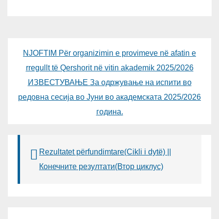
ТУРЦИЈА, ВОНР. ПРОФ. Д-Р
АЛИ ЕРДУМАН
NJOFTIM Për organizimin e provimeve në afatin e
rregullt të Qershorit në vitin akademik 2025/2026
ИЗВЕСТУВАЊЕ За одржување на испити во
редовна сесија во Јуни во академската 2025/2026
година.
Rezultatet përfundimtare(Cikli i dytë) ||
Конечните резултати(Втор циклус)