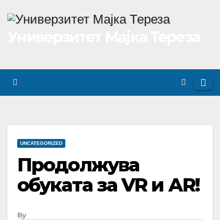
Skip
to
Универзитет Мајка Тереза
content
UNCATEGORIZED
Продолжува
обуката за VR и AR!
By