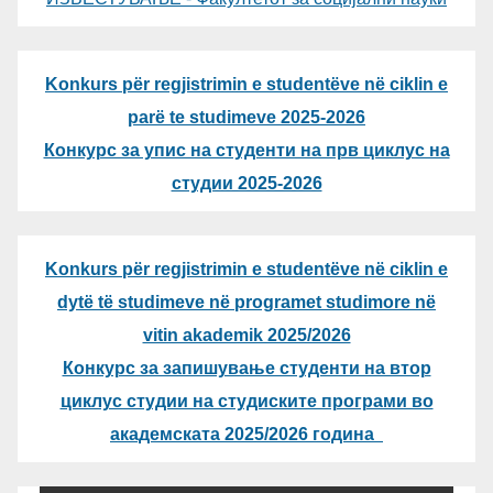
Konkurs për regjistrimin e studentëve në ciklin e
parë te studimeve 2025-2026
Конкурс за упис на студенти на прв циклус на
студии 2025-2026
Konkurs për regjistrimin e studentëve në ciklin e
dytë të studimeve në programet studimore në
vitin akademik 2025/2026
Конкурс за запишување студенти на втор
циклус студии на студиските програми во
академската 2025/2026 година