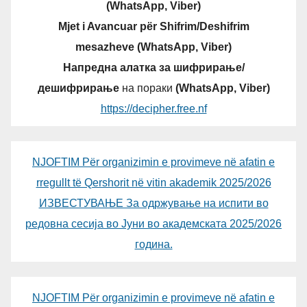
(WhatsApp, Viber)
Mjet i Avancuar për Shifrim/Deshifrim
mesazheve (WhatsApp, Viber)
Напредна алатка за шифрирање/
дешифрирање
на пораки
(WhatsApp, Viber)
https://decipher.free.nf
NJOFTIM Për organizimin e provimeve në afatin e
rregullt të Qershorit në vitin akademik 2025/2026
ИЗВЕСТУВАЊЕ За одржување на испити во
редовна сесија во Јуни во академската 2025/2026
година.
NJOFTIM Për organizimin e provimeve në afatin e