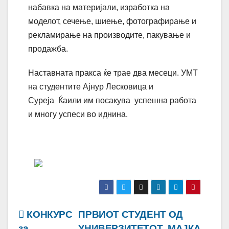
набавка на материјали, изработка на
моделот, сечење, шиење, фотографирање и
рекламирање на производите, пакување и
продажба.
Наставната пракса ќе трае два месеци. УМТ
на студентите Ајнур Лесковица и
Суреја Ќаили
им посакува успешна работа
и многу успеси во иднина.
Навигација
КОНКУРС
ПРВИОТ СТУДЕНТ ОД
за
УНИВЕРЗИТЕТОТ„МАЈКА