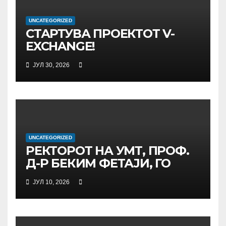
UNCATEGORIZED
СТАРТУВА ПРОЕКТОТ V-
EXCHANGE!
УНИВЕРЗИТЕТОТ „МАЈКА
ЈУЛ 30, 2026
ТЕРЕЗА“ ВО СКОПЈЕ ЈА
ПРЕДВОДИ
МЕЃУНАРОДНАТА
ИНИЦИЈАТИВА ЗА
ДИГИТАЛНО
ОБРАЗОВАНИЕ И
UNCATEGORIZED
ГЛОБАЛНО ГРАЃАНСТВО
РЕКТОРОТ НА УМТ, ПРОФ.
Д-Р БЕКИМ ФЕТАЈИ, ГО
ПРЕЧЕКА НА ОФИЦИЈАЛНА
ЈУЛ 10, 2026
СРЕДБА ГЕНЕРАЛНИОТ
ДИРЕКТОР НА АД МЕПСО,
Д-Р БУРИМ ЛАТИФИ