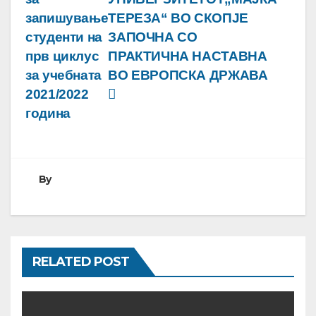
на
запишување
ТЕРЕЗА“ ВО СКОПЈЕ
напис
студенти на
ЗАПОЧНА СО
прв циклус
ПРАКТИЧНА НАСТАВНА
за учебната
ВО ЕВРОПСКА ДРЖАВА
2021/2022
година
By
RELATED POST