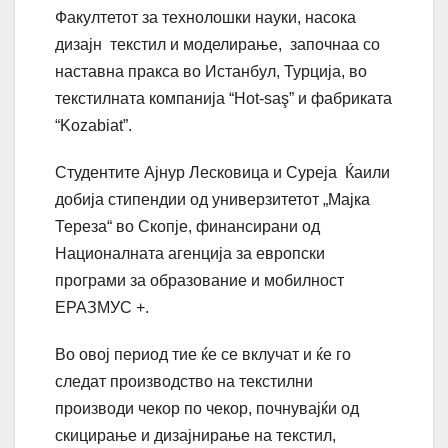
Факултетот за технолошки науки, насока
дизајн текстил и моделирање, започнаа со
наставна пракса во Истанбул, Турција, во
текстилната компанија “Hot-saş” и фабриката
“Kozabiat”.
Студентите Ајнур Лесковица и Суреја Ќаили
добија стипендии од универзитетот „Мајка
Тереза“ во Скопје, финансирани од
Националната агенција за европски
програми за образование и мобилност
ЕРАЗМУС +.
Во овој период тие ќе се вклучат и ќе го
следат производство на текстилни
производи чекор по чекор, почнувајќи од
скицирање и дизајнирање на текстил,