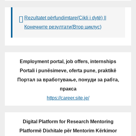
Rezultatet përfundimtare(Cikli i dytë) ||
Конечните резултати(Втор циклус)
Employment portal, job offers, internships
Portali i punësimeve, oferta pune, praktikë
Портал за вработување, понуди за рабта,
пракса
https://career.site.je/
Digital Platform for Research Mentoring
Platformë Dixhitale për Mentorim Kërkimor