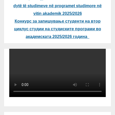
dytë të studimeve në programet studimore në
vitin akademik 2025/2026
Конкурс за запишување студенти на втор
циклус студии на студиските програми во
академската 2025/2026 година