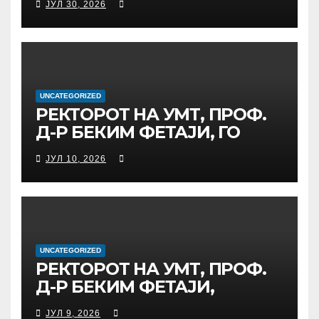
ЈУЛ 30, 2026
ТЕРЕЗА“ ВО СКОПЈЕ ЈА
ПРЕДВОДИ
МЕЃУНАРОДНАТА
ИНИЦИЈАТИВА ЗА
ДИГИТАЛНО
ОБРАЗОВАНИЕ И
UNCATEGORIZED
РЕКТОРОТ НА УМТ, ПРОФ.
ГЛОБАЛНО ГРАЃАНСТВО
Д-Р БЕКИМ ФЕТАЈИ, ГО
ПРЕЧЕКА НА ОФИЦИЈАЛНА
ЈУЛ 10, 2026
СРЕДБА ГЕНЕРАЛНИОТ
ДИРЕКТОР НА АД МЕПСО,
Д-Р БУРИМ ЛАТИФИ
UNCATEGORIZED
РЕКТОРОТ НА УМТ, ПРОФ.
Д-Р БЕКИМ ФЕТАЈИ,
ОДРЖА РАБОТНА СРЕДБА
ЈУЛ 9, 2026