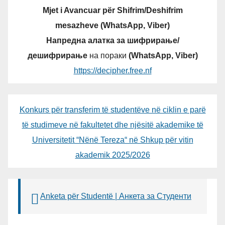
Mjet i Avancuar për Shifrim/Deshifrim
mesazheve (WhatsApp, Viber)
Напредна алатка за шифрирање/
дешифрирање
на пораки
(WhatsApp, Viber)
https://decipher.free.nf
Konkurs për transferim të studentëve në ciklin e parë
të studimeve në fakultetet dhe njësitë akademike të
Universitetit “Nënë Tereza“ në Shkup për vitin
akademik 2025/2026
Anketa për Studentë | Анкета за Студенти