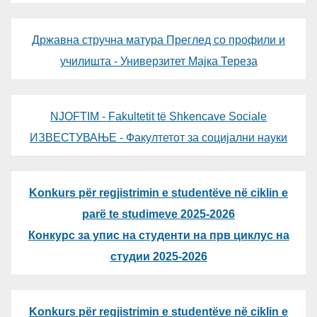
Државна стручна матура Преглед со профили и
училишта - Универзитет Мајка Тереза
NJOFTIM - Fakultetit të Shkencave Sociale
ИЗВЕСТУВАЊЕ - Факултетот за социјални науки
Konkurs për regjistrimin e studentëve në ciklin e
parë te studimeve 2025-2026
Конкурс за упис на студенти на прв циклус на
студии 2025-2026
Konkurs për regjistrimin e studentëve në ciklin e