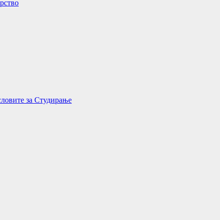
орство
словите за Студирање