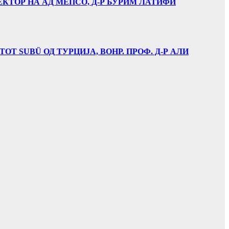
ЕКТОР НА АД МЕПСО, Д-Р БУРИМ ЛАТИФИ
Т SUBÜ ОД ТУРЦИЈА, ВОНР. ПРОФ. Д-Р АЛИ