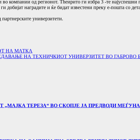
 во компании од регионот. Theирито ги избра 3 -те најуспешни 
 добијат наградите и ќе бидат известени преку е-пошта со детал
д партнерските универзитети.
ОТ НА МАТКА
РЕДАВАЊЕ НА ТЕХНИЧКИОТ УНИВЕРЗИТЕТ ВО ГАБРОВО 
Т „МАЈКА ТЕРЕЗА“ ВО СКОПЈЕ ЈА ПРЕДВОДИ МЕЃУН