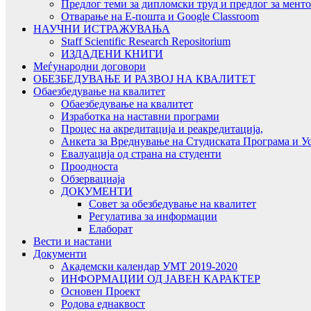
Предлог теми за дипломски труд и предлог за мент
Отварање на Е-пошта и Google Classroom
НАУЧНИ ИСТРАЖУВАЊА
Staff Scientific Research Repositorium
ИЗДАДЕНИ КНИГИ
Меѓународни договори
ОБЕЗБЕДУВАЊЕ И РАЗВОЈ НА КВАЛИТЕТ
Обаезбедување на квалитет
Обаезбедување на квалитет
Изработка на наставни програми
Процес на акредитација и реакредитација,
Анкета за Вреднување на Студиската Програма и У
Евалуација од страна на студенти
Проодноста
Обзервациаја
ДОКУМЕНТИ
Совет за обезбедување на квалитет
Регулатива за информации
Елаборат
Вести и настани
Документи
Академски календар УМТ 2019-2020
ИНФОРМАЦИИ ОД ЈАВЕН КАРАКТЕР
Основен Проект
Родова еднаквост