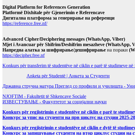
Digital Platform for References Generation
Platformë Dixhitale për Gjenerimin e Referencave
Дигитална платформа за генерирање на референци
https://reference.free.nf/
Advanced Cipher/Deciphering messages (WhatsApp, Viber)
Mjet i Avancuar për Shifrim/Deshifrim mesazheve (WhatsApp, V
Напредна алатка за шифрирање/дешифрирање
на пораки
(W
https://decipher.free.nf
Konkurs për transferim të studentëve në ciklin e parë të studimeve në
Anketa për Studentë | Анкета за Студенти
Државна стручна матура Преглед со профили и училишта - Уни
NJOFTIM - Fakultetit të Shkencave Sociale
ИЗВЕСТУВАЊЕ - Факултетот за социјални науки
Konkurs për regjistrimin e studentëve në ciklin e parë te studim
Конкурс за упис на студенти на прв циклус на студии 2025-2
Konkurs për regjistrimin e studentëve në ciklin e dytë të studi
Конкурс за запишување студенти на втор циклус студии на 