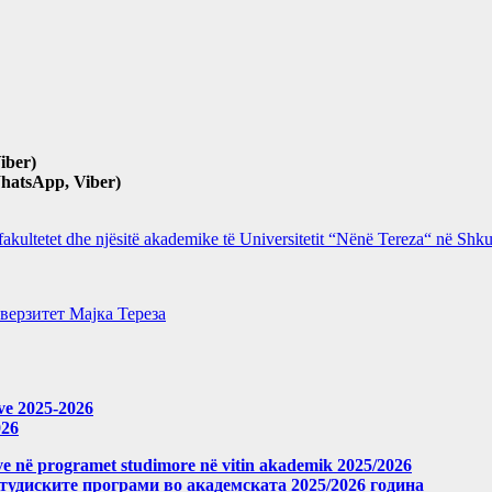
iber)
hatsApp, Viber)
 fakultetet dhe njësitë akademike të Universitetit “Nënë Tereza“ në Sh
верзитет Мајка Тереза
eve 2025-2026
026
meve në programet studimore në vitin akademik 2025/2026
студиските програми во академската 2025/2026 година