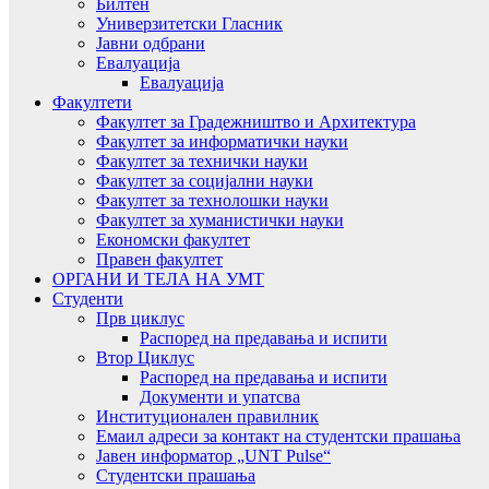
Билтен
Универзитетски Гласник
Јавни одбрани
Евалуација
Евалуација
Факултети
Факултет за Градежништво и Архитектура
Факултет за информатички науки
Факултет за технички науки
Факултет за социјални науки
Факултет за технолошки науки
Факултет за хуманистички науки
Економски факултет
Правен факултет
ОРГАНИ И ТЕЛА НА УМТ
Студенти
Прв циклус
Распоред на предавањa и испити
Втор Циклус
Распоред на предавањa и испити
Документи и упатсва
Институционален правилник
Емаил адреси за контакт на студентски прашања
Јавен информатор „UNT Pulse“
Студентски прашања