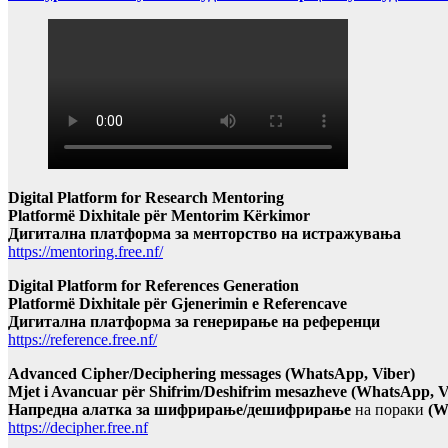
Digital Platform for Research Mentoring
Platformë Dixhitale për Mentorim Kërkimor
Дигитална платформа за менторство на истражувања
https://mentoring.free.nf/
Digital Platform for References Generation
Platformë Dixhitale për Gjenerimin e Referencave
Дигитална платформа за генерирање на референци
https://reference.free.nf/
Advanced Cipher/Deciphering messages (WhatsApp, Viber)
Mjet i Avancuar për Shifrim/Deshifrim mesazheve (WhatsApp, V
Напредна алатка за шифрирање/дешифрирање
на пораки
(W
https://decipher.free.nf