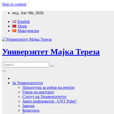
Skip to content
нед. Авг 9th, 2026
English
Shqip
Македонски
Универзитет Мајка Тереза
За Универзитетот
Процедура за избор на ректро
Говор на ректорот
Статут на Университетот
Јавен информатор „UNT Pulse“
Закони
Конкурси