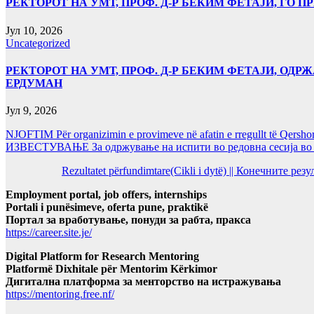
РЕКТОРОТ НА УМТ, ПРОФ. Д-Р БЕКИМ ФЕТАЈИ, ГО
Јул 10, 2026
Uncategorized
РЕКТОРОТ НА УМТ, ПРОФ. Д-Р БЕКИМ ФЕТАЈИ, ОДРЖ
ЕРДУМАН
Јул 9, 2026
NJOFTIM Për organizimin e provimeve në afatin e rregullt të Qersho
ИЗВЕСТУВАЊЕ За одржување на испити во редовна сесија во Ј
Rezultatet përfundimtare(Cikli i dytë) || Конечните ре
Employment portal, job offers, internships
Portali i punësimeve, oferta pune, praktikë
Портал за вработување, понуди за рабта, пракса
https://career.site.je/
Digital Platform for Research Mentoring
Platformë Dixhitale për Mentorim Kërkimor
Дигитална платформа за менторство на истражувања
https://mentoring.free.nf/