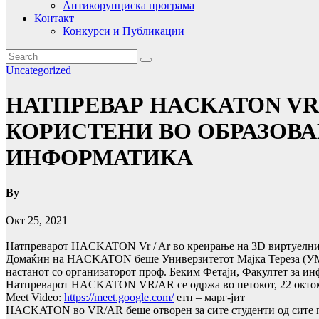
Антикорупциска програма
Контакт
Конкурси и Публикации
Uncategorized
НАТПРЕВАР HACKATON VR
КОРИСТЕНИ ВО ОБРАЗОВА
ИНФОРМАТИКА
By
Окт 25, 2021
Натпреварот HACKATON Vr / Ar во креирање на 3D виртуелни 
Домаќин на HACKATON беше Универзитетот Мајка Тереза (УМТ),
настанот со организаторот проф. Беким Фетаји, Факултет за и
Натпреварот HACKATON VR/AR се одржа во петокот, 22 октомври
Meet Video:
https://meet.google.com/
етп – марг-јит
HACKATON во VR/AR беше отворен за сите студенти од сите па