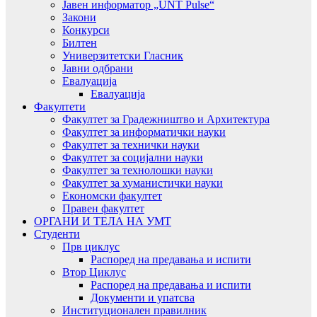
Јавен информатор „UNT Pulse“
Закони
Конкурси
Билтен
Универзитетски Гласник
Јавни одбрани
Евалуација
Евалуација
Факултети
Факултет за Градежништво и Архитектура
Факултет за информатички науки
Факултет за технички науки
Факултет за социјални науки
Факултет за технолошки науки
Факултет за хуманистички науки
Економски факултет
Правен факултет
ОРГАНИ И ТЕЛА НА УМТ
Студенти
Прв циклус
Распоред на предавањa и испити
Втор Циклус
Распоред на предавањa и испити
Документи и упатсва
Институционален правилник