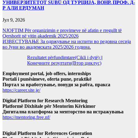
УНИВЕРЗИТЕТОТ SUBÜ ОД ТУРЦИЈА, ВОНР. ПРОФ. Д-
Р АЛИ ЕРДУМАН
Јул 9, 2026
NJOFTIM Për organizimin e provimeve në afatin e rregullt të
Qershorit në vitin akademik 2025/2026
ИЗВЕСТУВАЊЕ За одржување на испити во редовна сесија
во Јуни во академската 2025/2026 година.
Rezultatet përfundimtare(Cikli i dytë) ||
Конечните резултати(Втор циклус)
Employment portal, job offers, internships
Portali i punësimeve, oferta pune, praktikë
Портал за вработување, понуди за рабта, пракса
https://career.site.je/
Digital Platform for Research Mentoring
Platformë Dixhitale për Mentorim Kërkimor
Дигитална платформа за менторство на истражувања
https://mentoring.free.nf/
Digital Platform for References Generation