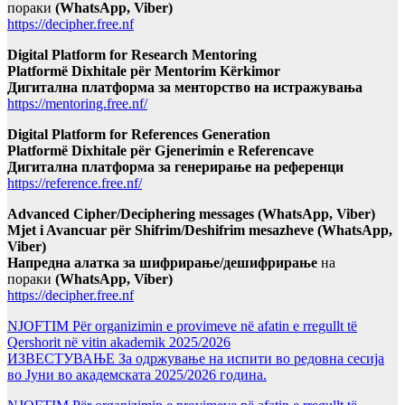
пораки
(WhatsApp, Viber)
https://decipher.free.nf
Digital Platform for Research Mentoring
Platformë Dixhitale për Mentorim Kërkimor
Дигитална платформа за менторство на истражувања
https://mentoring.free.nf/
Digital Platform for References Generation
Platformë Dixhitale për Gjenerimin e Referencave
Дигитална платформа за генерирање на референци
https://reference.free.nf/
Advanced Cipher/Deciphering messages (WhatsApp, Viber)
Mjet i Avancuar për Shifrim/Deshifrim mesazheve (WhatsApp,
Viber)
Напредна алатка за шифрирање/дешифрирање
на
пораки
(WhatsApp, Viber)
https://decipher.free.nf
NJOFTIM Për organizimin e provimeve në afatin e rregullt të
Qershorit në vitin akademik 2025/2026
ИЗВЕСТУВАЊЕ За одржување на испити во редовна сесија
во Јуни во академската 2025/2026 година.