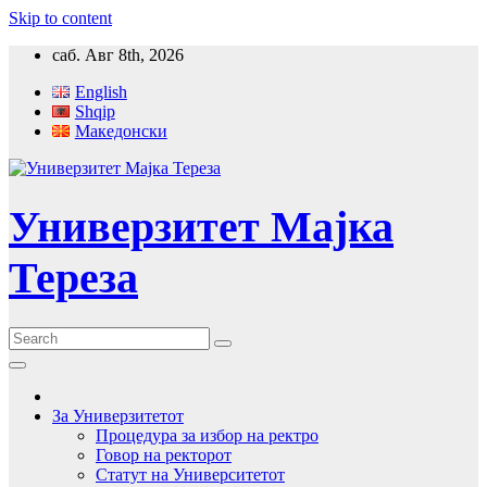
Skip to content
саб. Авг 8th, 2026
English
Shqip
Македонски
Универзитет Мајка
Тереза
За Универзитетот
Процедура за избор на ректро
Говор на ректорот
Статут на Университетот