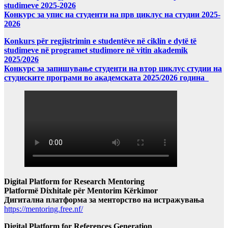
studimeve 2025-2026
Конкурс за упис на студенти на прв циклус на студии 2025-
2026
Konkurs për regjistrimin e studentëve në ciklin e dytë të
studimeve në programet studimore në vitin akademik
2025/2026
Конкурс за запишување студенти на втор циклус студии на
студиските програми во академската 2025/2026 година
Digital Platform for Research Mentoring
Platformë Dixhitale për Mentorim Kërkimor
Дигитална платформа за менторство на истражувања
https://mentoring.free.nf/
Digital Platform for References Generation