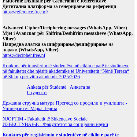
Platformë Dixhitale për Gjenerimin e Referencave
Дигитална платформа за генерирање на референци
https://reference.free.nf/
Advanced Cipher/Deciphering messages (WhatsApp, Viber)
Mjet i Avancuar për Shifrim/Deshifrim mesazheve (WhatsApp,
Viber)
Напредна алатка за шифрирање/дешифрирање
на
пораки
(WhatsApp, Viber)
https://decipher.free.nf
Konkurs për transferim të studentëve në ciklin e parë të studimeve
në fakultetet dhe njësitë akademike të Universitetit “Nënë Tereza“
në Shkup për vitin akademik 2025/2026
Anketa për Studentë | Анкета за
Студенти
Државна стручна матура Преглед со профили и училишта -
Универзитет Мајка Тереза
NJOFTIM - Fakultetit të Shkencave Sociale
ИЗВЕСТУВАЊЕ - Факултетот за социјални науки
Konkurs për regjistrimin e studentëve në ciklin e parë te