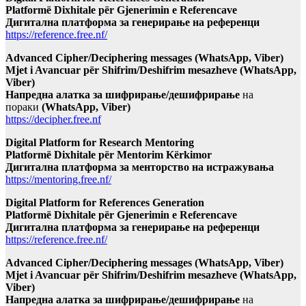
Platformë Dixhitale për Gjenerimin e Referencave
Дигитална платформа за генерирање на референци
https://reference.free.nf/
Advanced Cipher/Deciphering messages (WhatsApp, Viber)
Mjet i Avancuar për Shifrim/Deshifrim mesazheve (WhatsApp,
Viber)
Напредна алатка за шифрирање/дешифрирање
на
пораки
(WhatsApp, Viber)
https://decipher.free.nf
Digital Platform for Research Mentoring
Platformë Dixhitale për Mentorim Kërkimor
Дигитална платформа за менторство на истражувања
https://mentoring.free.nf/
Digital Platform for References Generation
Platformë Dixhitale për Gjenerimin e Referencave
Дигитална платформа за генерирање на референци
https://reference.free.nf/
Advanced Cipher/Deciphering messages (WhatsApp, Viber)
Mjet i Avancuar për Shifrim/Deshifrim mesazheve (WhatsApp,
Viber)
Напредна алатка за шифрирање/дешифрирање
на