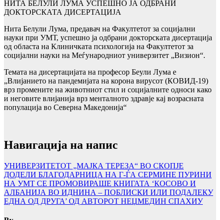
НИТА БЕЛУЛИ ЛУМА УСПЕШНО ЈА ОДБРАНИ
ДОКТОРСКАТА ДИСЕРТАЦИЈА
Нита Белули Лума, предавач на Факултетот за социјални
науки при УМТ, успешно ја одбрани докторската дисертација
од областа на Клиничката психологија на Факултетот за
социјални науки на Меѓународниот универзитет „Визион“.
Темата на дисертацијата на професор Беули Лума е
„Влијанието на пандемијата на корона вирусот (КОВИД-19)
врз промените на животниот стил и социјалните односи како
и неговите влијанија врз менталното здравје кај возрасната
популација во Северна Македонија“
Навигација на напис
УНИВЕРЗИТЕТОТ „МАЈКА ТЕРЕЗА“ ВО СКОПЈЕ
ДОДЕЛИ БЛАГОДАРНИЦА НА Г-ЃА СЕРМИНЕ ПУРИНИ
НА УМТ СЕ ПРОМОВИРАШЕ КНИГАТА ‘КОСОВО И
АЛБАНИЈА ВО ИДНИНА – ПОБЛИСКИ ИЛИ ПОДАЛЕКУ
ЕДНА ОД ДРУГА’ ОД АВТОРОТ НЕЏМЕДИН СПАХИУ