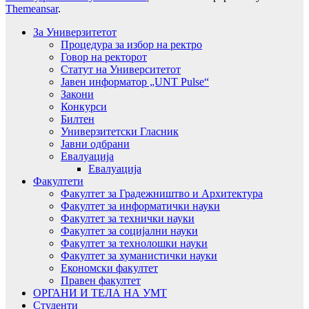
Themeansar
.
За Универзитетот
Процедура за избор на ректро
Говор на ректорот
Статут на Университетот
Јавен информатор „UNT Pulse“
Закони
Конкурси
Билтен
Универзитетски Гласник
Јавни одбрани
Евалуација
Евалуација
Факултети
Факултет за Градежништво и Архитектура
Факултет за информатички науки
Факултет за технички науки
Факултет за социјални науки
Факултет за технолошки науки
Факултет за хуманистички науки
Економски факултет
Правен факултет
ОРГАНИ И ТЕЛА НА УМТ
Студенти