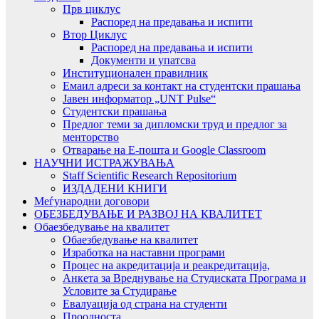
Прв циклус
Распоред на предавањa и испити
Втор Циклус
Распоред на предавањa и испити
Документи и упатсва
Институционален правилник
Емаил адреси за контакт на студентски прашања
Јавен информатор „UNT Pulse“
Студентски прашања
Предлог теми за дипломски труд и предлог за
менторство
Отварање на Е-пошта и Google Classroom
НАУЧНИ ИСТРАЖУВАЊА
Staff Scientific Research Repositorium
ИЗДАДЕНИ КНИГИ
Меѓународни договори
ОБЕЗБЕДУВАЊЕ И РАЗВОЈ НА КВАЛИТЕТ
Обаезбедување на квалитет
Обаезбедување на квалитет
Изработка на наставни програми
Процес на акредитација и реакредитација,
Анкета за Вреднување на Студиската Програма и
Условите за Студирање
Евалуација од страна на студенти
Проодноста