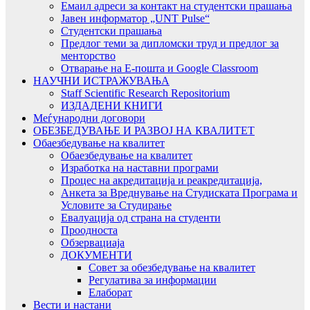
Емаил адреси за контакт на студентски прашања
Јавен информатор „UNT Pulse“
Студентски прашања
Предлог теми за дипломски труд и предлог за
менторство
Отварање на Е-пошта и Google Classroom
НАУЧНИ ИСТРАЖУВАЊА
Staff Scientific Research Repositorium
ИЗДАДЕНИ КНИГИ
Меѓународни договори
ОБЕЗБЕДУВАЊЕ И РАЗВОЈ НА КВАЛИТЕТ
Обаезбедување на квалитет
Обаезбедување на квалитет
Изработка на наставни програми
Процес на акредитација и реакредитација,
Анкета за Вреднување на Студиската Програма и
Условите за Студирање
Евалуација од страна на студенти
Проодноста
Обзервациаја
ДОКУМЕНТИ
Совет за обезбедување на квалитет
Регулатива за информации
Елаборат
Вести и настани