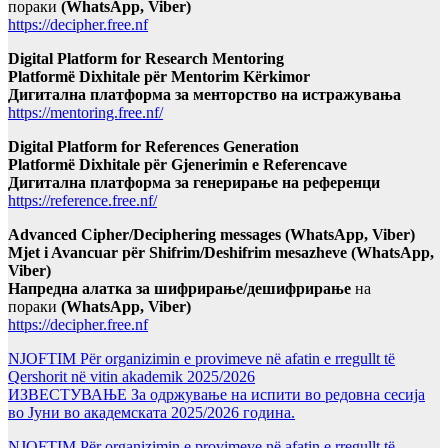
пораки
(WhatsApp, Viber)
https://decipher.free.nf
Digital Platform for Research Mentoring
Platformë Dixhitale për Mentorim Kërkimor
Дигитална платформа за менторство на истражувања
https://mentoring.free.nf/
Digital Platform for References Generation
Platformë Dixhitale për Gjenerimin e Referencave
Дигитална платформа за генерирање на референци
https://reference.free.nf/
Advanced Cipher/Deciphering messages (WhatsApp, Viber)
Mjet i Avancuar për Shifrim/Deshifrim mesazheve (WhatsApp,
Viber)
Напредна алатка за шифрирање/дешифрирање
на
пораки
(WhatsApp, Viber)
https://decipher.free.nf
NJOFTIM Për organizimin e provimeve në afatin e rregullt të
Qershorit në vitin akademik 2025/2026
ИЗВЕСТУВАЊЕ За одржување на испити во редовна сесија
во Јуни во академската 2025/2026 година.
NJOFTIM Për organizimin e provimeve në afatin e rregullt të