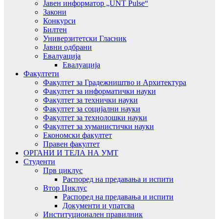
Јавен информатор „UNT Pulse“
Закони
Конкурси
Билтен
Универзитетски Гласник
Јавни одбрани
Евалуација
Евалуација
Факултети
Факултет за Градежништво и Архитектура
Факултет за информатички науки
Факултет за технички науки
Факултет за социјални науки
Факултет за технолошки науки
Факултет за хуманистички науки
Економски факултет
Правен факултет
ОРГАНИ И ТЕЛА НА УМТ
Студенти
Прв циклус
Распоред на предавањa и испити
Втор Циклус
Распоред на предавањa и испити
Документи и упатсва
Институционален правилник