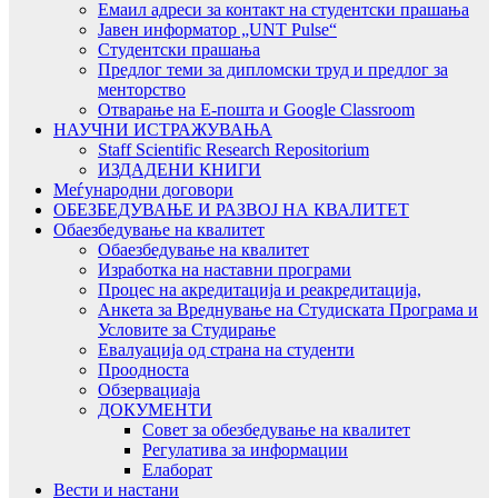
Емаил адреси за контакт на студентски прашања
Јавен информатор „UNT Pulse“
Студентски прашања
Предлог теми за дипломски труд и предлог за
менторство
Отварање на Е-пошта и Google Classroom
НАУЧНИ ИСТРАЖУВАЊА
Staff Scientific Research Repositorium
ИЗДАДЕНИ КНИГИ
Меѓународни договори
ОБЕЗБЕДУВАЊЕ И РАЗВОЈ НА КВАЛИТЕТ
Обаезбедување на квалитет
Обаезбедување на квалитет
Изработка на наставни програми
Процес на акредитација и реакредитација,
Анкета за Вреднување на Студиската Програма и
Условите за Студирање
Евалуација од страна на студенти
Проодноста
Обзервациаја
ДОКУМЕНТИ
Совет за обезбедување на квалитет
Регулатива за информации
Елаборат
Вести и настани