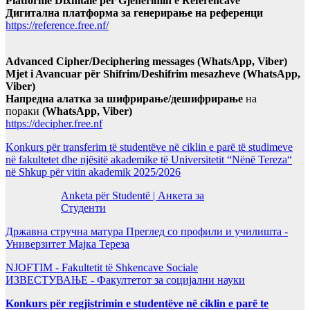
Platformë Dixhitale për Gjenerimin e Referencave
Дигитална платформа за генерирање на референци
https://reference.free.nf/
Advanced Cipher/Deciphering messages (WhatsApp, Viber)
Mjet i Avancuar për Shifrim/Deshifrim mesazheve (WhatsApp,
Viber)
Напредна алатка за шифрирање/дешифрирање
на
пораки
(WhatsApp, Viber)
https://decipher.free.nf
Konkurs për transferim të studentëve në ciklin e parë të studimeve
në fakultetet dhe njësitë akademike të Universitetit “Nënë Tereza“
në Shkup për vitin akademik 2025/2026
Anketa për Studentë | Анкета за
Студенти
Државна стручна матура Преглед со профили и училишта -
Универзитет Мајка Тереза
NJOFTIM - Fakultetit të Shkencave Sociale
ИЗВЕСТУВАЊЕ - Факултетот за социјални науки
Konkurs për regjistrimin e studentëve në ciklin e parë te