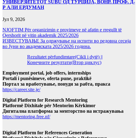
УНИВЕРЗИТЕТОТ SUBÜ ОД ТУРЦИЈА, ВОНР. ПРОФ. Д-
Р АЛИ ЕРДУМАН
Јул 9, 2026
NJOFTIM Për organizimin e provimeve në afatin e rregullt të
Qershorit në vitin akademik 2025/2026
ИЗВЕСТУВАЊЕ За одржување на испити во редовна сесија
во Јуни во академската 2025/2026 година.
Rezultatet përfundimtare(Cikli i dytë) ||
Конечните резултати(Втор циклус)
Employment portal, job offers, internships
Portali i punësimeve, oferta pune, praktikë
Портал за вработување, понуди за рабта, пракса
https://career.site.je/
Digital Platform for Research Mentoring
Platformë Dixhitale për Mentorim Kërkimor
Дигитална платформа за менторство на истражувања
https://mentoring.free.nf/
Digital Platform for References Generation