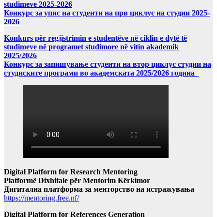
studimeve 2025-2026
Конкурс за упис на студенти на прв циклус на студии 2025-
2026
Konkurs për regjistrimin e studentëve në ciklin e dytë të
studimeve në programet studimore në vitin akademik
2025/2026
Конкурс за запишување студенти на втор циклус студии на
студиските програми во академската 2025/2026 година
Digital Platform for Research Mentoring
Platformë Dixhitale për Mentorim Kërkimor
Дигитална платформа за менторство на истражувања
https://mentoring.free.nf/
Digital Platform for References Generation