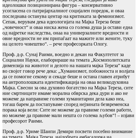
идеолошки позиционирана фигура – конзервативно
усогласена со патријархалниот социјален поредок, и оваа
последнава останува центар на критиката за феминизмот.
Сепак, верувам дека идеологијата на Мајка Тереза беше
„човечност“ и оваа ниска жена со голема душа ја остави една
од најретке наследства, онаа на универзалните вредности и
овие вредности не им припаѓаат на мажите или жените, туку
на целото човештво“. – рече професорката Ологу.
Проф. д-р. Сунај Раими, воедно и декан на Факултетот за
Социални Науки, елаборираше на темата „Космополитската
димензија на животот и делото на нашата мајка Тереза“ каде
во својот говор рече дека: „Хуманизмот, побожноста и волјата
да се помогне секому и секаде беше и остана главен атрибут
на антрополошката идентификација на оваа великодуховна
Мајка. Свесни за ова духовно богатство на Мајка Тереза, сите
ние смртниците имаме морална обврска дека дури и ако не
можеме да направиме големи хуманитарни дела како неа,
тогаш барем да постапуваме според нејзината безвременска
порака која вели: Сите не можеме да правиме големи работи,
но можеме да правиме мали нешта со голема љубов“! – изјави
професорот Раими.
Проф. д-р. Уриме Шаипи Демири посвети посебно внимание
на темата „Мајка Тереза, најдобрата амбасадорка на