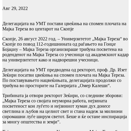
Авг 29, 2022
Делегацијата на УМТ постави цвеќиња на спомен плочата на
Мајка Тереза во центарот на Скопје
Скопје, 26 август 2022 год. – Универзитетот „Мајка Тереза“ во
Скопје по повод 112-годишнината од раѓањето на Гонџе
Бојаџиу – Мајка Тереза организираше трибуна посветена на
роденденот на Мајка Тереза со учесници од академскиот кадар
на универзитетот како и надворешни учесници.
Делегацијата на УМТ предводена од ректорот, проф. Др. Изет
Зеќири посатви цвеќиња на спомен плочата на Мајка Тереза.
По поставувањето нацвеќињата, делегацијата продолжи со
трибуна во просторите на Галеријата „Омер Калеши“.
Трибината ја отвори ректорот Зеќири, со следниве зборови:
„Мајка Тереза со својата неуморна работа, нејзината
посветеност кон луѓето и нејзиниот хуман дух донесе
светлина и љубов на целиот свет и стана надеж за милиони
сиромашни луѓе ширум светот. Беше и ќе остане инспирација
за многу општества и земји“.