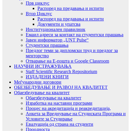
Прв циклус
Распоред на предавањa и испити
Втор Циклус
Распоред на предавањa и испити
Документи и упатсва
Институционален правилник
Емаил адреси за контакт на студентски прашања
Јавен информатор „UNT Pulse“
Студентски прашања
Предлог теми за дипломски труд и предлог за
менторство
Отварање на Е-пошта и Google Classroom
НАУЧНИ ИСТРАЖУВАЊА
Staff Scientific Research Repositorium
ИЗДАДЕНИ КНИГИ
Меѓународни договори
ОБЕЗБЕДУВАЊЕ И РАЗВОЈ НА КВАЛИТЕТ
Обаезбедување на квалитет
Обаезбедување на квалитет
Изработка на наставни програми
Процес на акредитација и реакредитација,
Анкета за Вреднување на Студиската Програма и
Условите за Студирање
Евалуација од страна на студенти
Проодноста