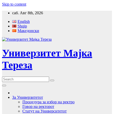
Skip to content
саб. Авг 8th, 2026
English
Shqip
Македонски
Универзитет Мајка
Тереза
За Универзитетот
Процедура за избор на ректро
Говор на ректорот
Статут на Университетот