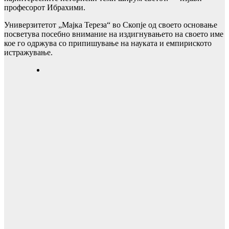
професорот Ибрахими.
Универзитетот „Мајка Тереза“ во Скопје од своето основање
посветува посебно внимание на издигнувањето на своето име
кое го одржува со припишување на науката и емпириското
истражување.