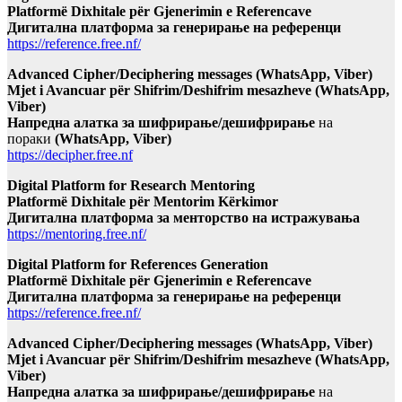
Platformë Dixhitale për Gjenerimin e Referencave
Дигитална платформа за генерирање на референци
https://reference.free.nf/
Advanced Cipher/Deciphering messages (WhatsApp, Viber)
Mjet i Avancuar për Shifrim/Deshifrim mesazheve (WhatsApp,
Viber)
Напредна алатка за шифрирање/дешифрирање
на
пораки
(WhatsApp, Viber)
https://decipher.free.nf
Digital Platform for Research Mentoring
Platformë Dixhitale për Mentorim Kërkimor
Дигитална платформа за менторство на истражувања
https://mentoring.free.nf/
Digital Platform for References Generation
Platformë Dixhitale për Gjenerimin e Referencave
Дигитална платформа за генерирање на референци
https://reference.free.nf/
Advanced Cipher/Deciphering messages (WhatsApp, Viber)
Mjet i Avancuar për Shifrim/Deshifrim mesazheve (WhatsApp,
Viber)
Напредна алатка за шифрирање/дешифрирање
на