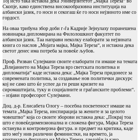
Тој исто така истакна дека Универзитетот „Мајка Тереза“ во
Скопје, како единствена високообразовна институција на
албански јазик, го носи и секогаш ќе го носи нејзиното име со
гордост.
На оваа трибуна збор доби г-ѓа Кадрије Зејнулаху поранешена
новинарка дипломирана на Филолошкиот факултет по
албански јазик. Таа направи неколку елаборати за нејзината
книга со наслов „Мојата мајка, Мајка Тереза“, и истакна дека
светот денес има потреба за повеќе љубов.
Проф. Ризван Сулејмани своите елаборати ги имаше на темата
„Влијанието на Мајка Тереза врз светската политика и
дипломатија“ каде истакна дека: „Мајка Тереза придонесе за
современата политика, за создавање нов политички дискурс
кој не само што ќе успее да ги реши кризите на
сиромаштијата, туку и социјалните и граѓанските проблеми“.
– изјави професорот Сулејмани.
Доц. д-р. Елисабета Ологу – посебна посветеност имаше на
темата „Мајка Тереза, инспирација за жените и за целото
човештво“ која со своите зборови истакна дека: „Покрај тоа
што е повеќедимензионална и сложена фигура, Мајка Тереза
останува и контроверзна фигура. и предмет на критика, каде
што меѓу нив различни феминистки, на времето, ја
критикуваа фигурата на Мајка Тереза, гледајќи ја како