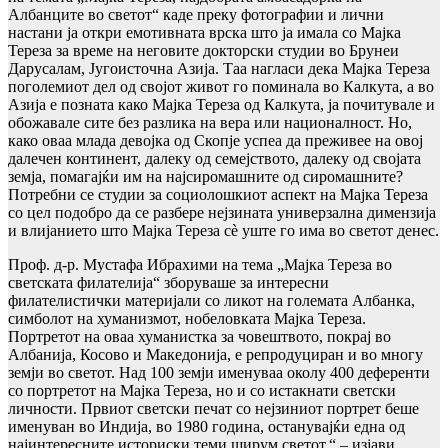
Албанците во светот“ каде преку фотографии и лични
настани ја откри емотивната врска што ја имала со Мајка
Тереза за време на неговите докторски студии во Брунеи
Дарусалам, Југоисточна Азија. Таа нагласи дека Мајка Тереза
поголемиот дел од својот живот го поминала во Калкута, а во
Азија е позната како Мајка Тереза од Калкута, ја почитувале и
обожавале сите без разлика на вера или националност. Но,
како оваа млада девојка од Скопје успеа да преживее на овој
далечен континент, далеку од семејството, далеку од својата
земја, помагајќи им на најсиромашните од сиромашните?
Потребни се студии за социолошкиот аспект на Мајка Тереза
со цел подобро да се разбере нејзината универзална димензија
и влијанието што Мајка Тереза сè уште го има во светот денес.
Проф. д-р. Мустафа Ибрахими на тема „Мајка Тереза во
светската филателија“ зборуваше за интересни
филателистички материјали со ликот на големата Албанка,
симболот на хуманизмот, нобеловката Мајка Тереза.
Портретот на овaa хуманистка за човештвото, покрај во
Албанија, Косово и Македонија, е репродуциран и во многу
земји во светот. Над 100 земји именуваа околу 400 деференти
со портретот на Мајка Тереза, но и со истакнати светски
личности. Првиот светски печат со нејзиниот портрет беше
именуван во Индија, во 1980 година, останувајќи една од
најинтересните историски теми ширум светот.“ – изјави