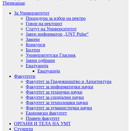
Themeansar
.
За Универзитетот
Процедура за избор на ректро
Говор на ректорот
Статут на Университетот
Јавен информатор „UNT Pulse“
Закони
Конкурси
Билтен
Универзитетски Гласник
Јавни одбрани
Евалуација
Евалуација
Факултети
Факултет за Градежништво и Архитектура
Факултет за информатички науки
Факултет за технички науки
Факултет за социјални науки
Факултет за технолошки науки
Факултет за хуманистички науки
Економски факултет
Правен факултет
ОРГАНИ И ТЕЛА НА УМТ
Студенти