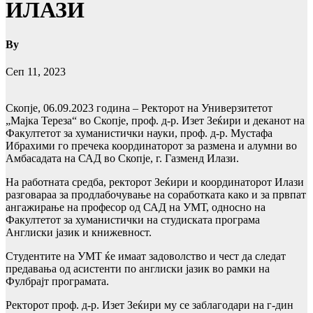
ИЛАЗИ
By
Сеп 11, 2023
Скопје, 06.09.2023 година – Ректорот на Универзитетот
„Мајка Тереза“ во Скопје, проф. д-р. Изет Зеќири и деканот на
Факултетот за хуманистички науки, проф. д-р. Мустафа
Ибрахими го пречека координаторот за размена и алумни во
Амбасадата на САД во Скопје, г. Газменд Илази.
На работната средба, ректорот Зеќири и координаторот Илази
разговараа за продлабочување на соработката како и за првпат
ангажирање на професор од САД на УМТ, односно на
Факултетот за хуманистички на студиската програма
Англиски јазик и книжевност.
Студентите на УМТ ќе имаат задоволство и чест да следат
предавања од асистенти по англиски јазик во рамки на
Фулбрајт програмата.
Ректорот проф. д-р. Изет Зеќири му се заблагодари на г-дин