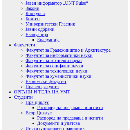
Јавен информатор „UNT Pulse“
Закони
Конкурси
Билтен
Универзитетски Гласник
Јавни одбрани
Евалуација
Евалуација
Факултети
Факултет за Градежништво и Архитектура
Факултет за информатички науки
Факултет за технички науки
Факултет за социјални науки
Факултет за технолошки науки
Факултет за хуманистички науки
Економски факултет
Правен факултет
ОРГАНИ И ТЕЛА НА УМТ
Студенти
Прв циклус
Распоред на предавањa и испити
Втор Циклус
Распоред на предавањa и испити
Документи и упатсва
Институционален правилник