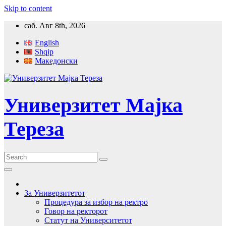
Skip to content
саб. Авг 8th, 2026
English
Shqip
Македонски
Универзитет Мајка
Тереза
За Универзитетот
Процедура за избор на ректро
Говор на ректорот
Статут на Университетот