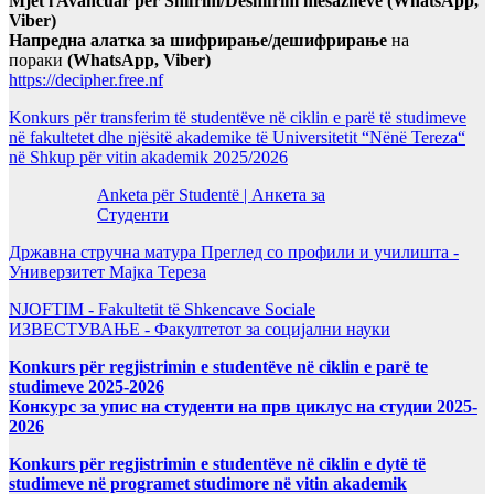
Mjet i Avancuar për Shifrim/Deshifrim mesazheve (WhatsApp,
Viber)
Напредна алатка за шифрирање/дешифрирање
на
пораки
(WhatsApp, Viber)
https://decipher.free.nf
Konkurs për transferim të studentëve në ciklin e parë të studimeve
në fakultetet dhe njësitë akademike të Universitetit “Nënë Tereza“
në Shkup për vitin akademik 2025/2026
Anketa për Studentë | Анкета за
Студенти
Државна стручна матура Преглед со профили и училишта -
Универзитет Мајка Тереза
NJOFTIM - Fakultetit të Shkencave Sociale
ИЗВЕСТУВАЊЕ - Факултетот за социјални науки
Konkurs për regjistrimin e studentëve në ciklin e parë te
studimeve 2025-2026
Конкурс за упис на студенти на прв циклус на студии 2025-
2026
Konkurs për regjistrimin e studentëve në ciklin e dytë të
studimeve në programet studimore në vitin akademik