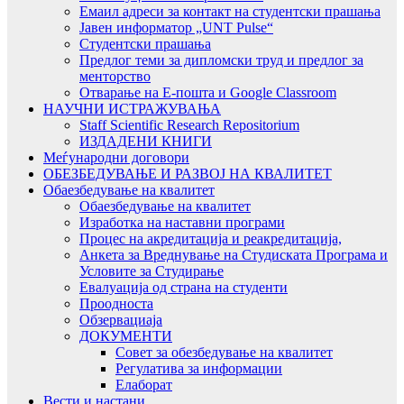
Емаил адреси за контакт на студентски прашања
Јавен информатор „UNT Pulse“
Студентски прашања
Предлог теми за дипломски труд и предлог за
менторство
Отварање на Е-пошта и Google Classroom
НАУЧНИ ИСТРАЖУВАЊА
Staff Scientific Research Repositorium
ИЗДАДЕНИ КНИГИ
Меѓународни договори
ОБЕЗБЕДУВАЊЕ И РАЗВОЈ НА КВАЛИТЕТ
Обаезбедување на квалитет
Обаезбедување на квалитет
Изработка на наставни програми
Процес на акредитација и реакредитација,
Анкета за Вреднување на Студиската Програма и
Условите за Студирање
Евалуација од страна на студенти
Проодноста
Обзервациаја
ДОКУМЕНТИ
Совет за обезбедување на квалитет
Регулатива за информации
Елаборат
Вести и настани