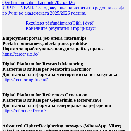
Qershorit në vitin akademik 2025/2026
ИЗВЕСТУВАЊЕ За одржување на испити во редовна сесија
во Јуни во академската 2025/2026 година.
Rezultatet përfundimtare(Cikli i dytë) ||
Конечните резултати(Втор циклус)
Employment portal, job offers, internships
Portali i punësimeve, oferta pune, praktikë
Портал за вработување, понуди за рабта, пракса
https://career.site.je/
Digital Platform for Research Mentoring
Platformë Dixhitale për Mentorim Kërkimor
Дигитална платформа за менторство на истражувања
https://mentoring.free.nf/
Digital Platform for References Generation
Platformë Dixhitale për Gjenerimin e Referencave
Дигитална платформа за генерирање на референци
https://reference.free.nf/
Advanced Cipher/Deciphering messages (WhatsApp, Viber)