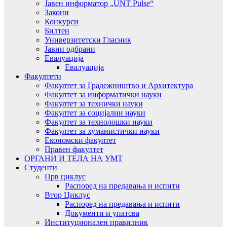
Јавен информатор „UNT Pulse“
Закони
Конкурси
Билтен
Универзитетски Гласник
Јавни одбрани
Евалуација
Евалуација
Факултети
Факултет за Градежништво и Архитектура
Факултет за информатички науки
Факултет за технички науки
Факултет за социјални науки
Факултет за технолошки науки
Факултет за хуманистички науки
Економски факултет
Правен факултет
ОРГАНИ И ТЕЛА НА УМТ
Студенти
Прв циклус
Распоред на предавањa и испити
Втор Циклус
Распоред на предавањa и испити
Документи и упатсва
Институционален правилник