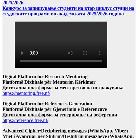
2025/2026
Конкурс за запишување студенти на втор циклус студии на
студиските програми во академската 2025/2026 година
Digital Platform for Research Mentoring
Platformë Dixhitale për Mentorim Kërkimor
Дигитална платформа за менторство на истражувања
https://mentoring.free.nf/
Digital Platform for References Generation
Platformë Dixhitale për Gjenerimin e Referencave
Дигитална платформа за генерирање на референци
https://reference.free.nf/
Advanced Cipher/Deciphering messages (WhatsApp, Viber)
Mjet i Avancuar për Shifrim/Deshifrim mesazheve (WhatsApp,