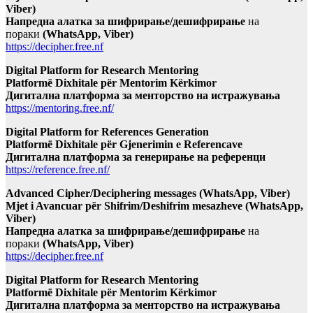
Viber)
Напредна алатка за шифрирање/дешифрирање
на
пораки
(WhatsApp, Viber)
https://decipher.free.nf
Digital Platform for Research Mentoring
Platformë Dixhitale për Mentorim Kërkimor
Дигитална платформа за менторство на истражувања
https://mentoring.free.nf/
Digital Platform for References Generation
Platformë Dixhitale për Gjenerimin e Referencave
Дигитална платформа за генерирање на референци
https://reference.free.nf/
Advanced Cipher/Deciphering messages (WhatsApp, Viber)
Mjet i Avancuar për Shifrim/Deshifrim mesazheve (WhatsApp,
Viber)
Напредна алатка за шифрирање/дешифрирање
на
пораки
(WhatsApp, Viber)
https://decipher.free.nf
Digital Platform for Research Mentoring
Platformë Dixhitale për Mentorim Kërkimor
Дигитална платформа за менторство на истражувања