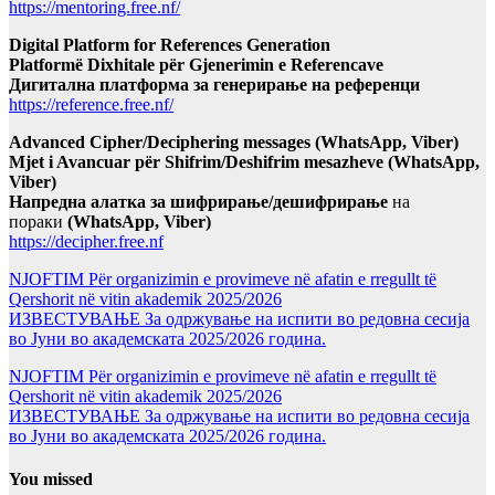
https://mentoring.free.nf/
Digital Platform for References Generation
Platformë Dixhitale për Gjenerimin e Referencave
Дигитална платформа за генерирање на референци
https://reference.free.nf/
Advanced Cipher/Deciphering messages (WhatsApp, Viber)
Mjet i Avancuar për Shifrim/Deshifrim mesazheve (WhatsApp,
Viber)
Напредна алатка за шифрирање/дешифрирање
на
пораки
(WhatsApp, Viber)
https://decipher.free.nf
NJOFTIM Për organizimin e provimeve në afatin e rregullt të
Qershorit në vitin akademik 2025/2026
ИЗВЕСТУВАЊЕ За одржување на испити во редовна сесија
во Јуни во академската 2025/2026 година.
NJOFTIM Për organizimin e provimeve në afatin e rregullt të
Qershorit në vitin akademik 2025/2026
ИЗВЕСТУВАЊЕ За одржување на испити во редовна сесија
во Јуни во академската 2025/2026 година.
You missed