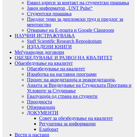
Емаил адреси за контакт на студентски прашања
Јавен информатор „UNT Pulse“
Студентски прашања
Предлог теми за дипломски труд и предлог за
менторство
Отварање на Е-пошта и Google Classroom
НАУЧНИ ИСТРАЖУВАЊА
Staff Scientific Research Repositorium
ИЗДАДЕНИ КНИГИ
Меѓународни договори
ОБЕЗБЕДУВАЊЕ И РАЗВОЈ НА КВАЛИТЕТ
Обаезбедување на квалитет
Обаезбедување на квалитет
Изработка на наставни програми
Процес на акредитација и реакредитација,
Анкета за Вреднување на Студиската Програма и
Условите за Студирање
Евалуација од страна на студенти
Проодноста
Обзервациаја
ДОКУМЕНТИ
Совет за обезбедување на квалитет
Регулатива за информации
Елаборат
Вести и настани