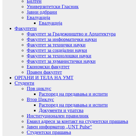
Билтен
Универзитетски Гласник
Јавни одбрани
Евалуација
Евалуација
Факултети
Факултет за Градежништво и Архитектура
Факултет за информатички науки
Факултет за технички науки
Факултет за социјални науки
Факултет за технолошки науки
Факултет за хуманистички науки
Економски факултет
Правен факултет
ОРГАНИ И ТЕЛА НА УМТ
Студенти
Прв циклус
Распоред на предавањa и испити
Втор Циклус
Распоред на предавањa и испити
Документи и упатсва
Институционален правилник
Емаил адреси за контакт на студентски прашања
Јавен информатор „UNT Pulse“
Студентски прашања