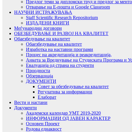
Предлог теми за дипломски труд и предлог за мент
Отварање на Е-пошта и Google Classroom
НАУЧНИ ИСТРАЖУВАЊА
Staff Scientific Research Repositorium
ИЗДАДЕНИ КНИГИ
Меѓународни договори
ОБЕЗБЕДУВАЊЕ И РАЗВОЈ НА КВАЛИТЕТ
Обаезбедување на квалитет
Обаезбедување на квалитет
Изработка на наставни програми
Процес на акредитација и реакредитација,
Анкета за Вреднување на Студиската Програма и У
Евалуација од страна на студенти
Проодноста
Обзервациаја
ДОКУМЕНТИ
Совет за обезбедување на квалитет
Регулатива за информации
Елаборат
Вести и настани
Документи
Академски календар УМТ 2019-2020
ИНФОРМАЦИИ ОД ЈАВЕН КАРАКТЕР
Основен Проект
Родова еднаквост