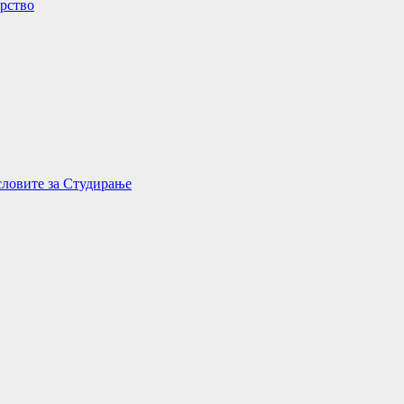
орство
словите за Студирање