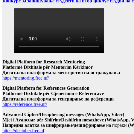
Конкурс за запишување студенти на втор циклус студии на 
Digital Platform for Research Mentoring
Platformë Dixhitale për Mentorim Kërkimor
Дигитална платформа за менторство на истражувања
https://mentoring.free.nf/
Digital Platform for References Generation
Platformë Dixhitale për Gjenerimin e Referencave
Дигитална платформа за генерирање на референци
https://reference.free.nf/
Advanced Cipher/Deciphering messages (WhatsApp, Viber)
Mjet i Avancuar për Shifrim/Deshifrim mesazheve (WhatsApp, V
Напредна алатка за шифрирање/дешифрирање
на пораки
(W
https://decipher.free.nf