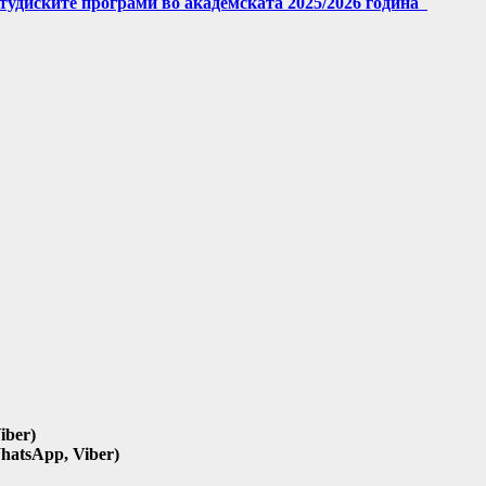
студиските програми во академската 2025/2026 година
iber)
hatsApp, Viber)