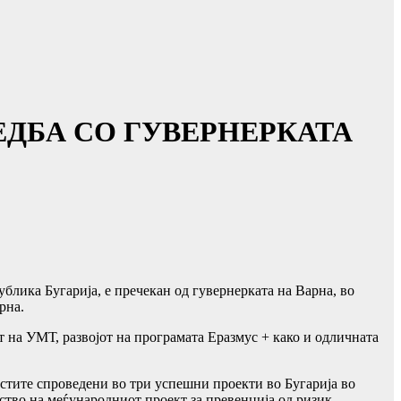
ЕДБА СО ГУВЕРНЕРКАТА
лика Бугарија, е пречекан од гувернерката на Варна, во
рна.
 на УМТ, развојот на програмата Еразмус + како и одличната
стите спроведени во три успешни проекти во Бугарија во
ство на меѓународниот проект за превенција од ризик