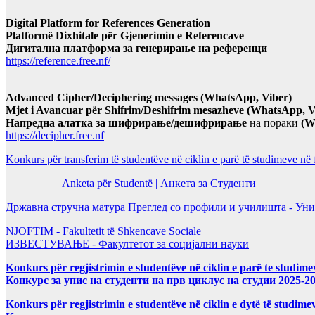
Digital Platform for References Generation
Platformë Dixhitale për Gjenerimin e Referencave
Дигитална платформа за генерирање на референци
https://reference.free.nf/
Advanced Cipher/Deciphering messages (WhatsApp, Viber)
Mjet i Avancuar për Shifrim/Deshifrim mesazheve (WhatsApp, V
Напредна алатка за шифрирање/дешифрирање
на пораки
(W
https://decipher.free.nf
Konkurs për transferim të studentëve në ciklin e parë të studimeve në
Anketa për Studentë | Анкета за Студенти
Државна стручна матура Преглед со профили и училишта - Уни
NJOFTIM - Fakultetit të Shkencave Sociale
ИЗВЕСТУВАЊЕ - Факултетот за социјални науки
Konkurs për regjistrimin e studentëve në ciklin e parë te studim
Конкурс за упис на студенти на прв циклус на студии 2025-2
Konkurs për regjistrimin e studentëve në ciklin e dytë të studi