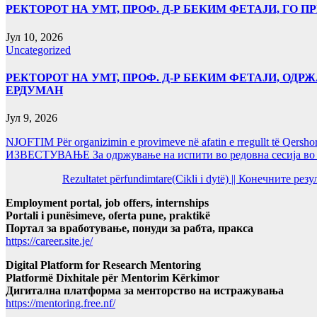
РЕКТОРОТ НА УМТ, ПРОФ. Д-Р БЕКИМ ФЕТАЈИ, ГО
Јул 10, 2026
Uncategorized
РЕКТОРОТ НА УМТ, ПРОФ. Д-Р БЕКИМ ФЕТАЈИ, ОДРЖ
ЕРДУМАН
Јул 9, 2026
NJOFTIM Për organizimin e provimeve në afatin e rregullt të Qersho
ИЗВЕСТУВАЊЕ За одржување на испити во редовна сесија во Ј
Rezultatet përfundimtare(Cikli i dytë) || Конечните ре
Employment portal, job offers, internships
Portali i punësimeve, oferta pune, praktikë
Портал за вработување, понуди за рабта, пракса
https://career.site.je/
Digital Platform for Research Mentoring
Platformë Dixhitale për Mentorim Kërkimor
Дигитална платформа за менторство на истражувања
https://mentoring.free.nf/