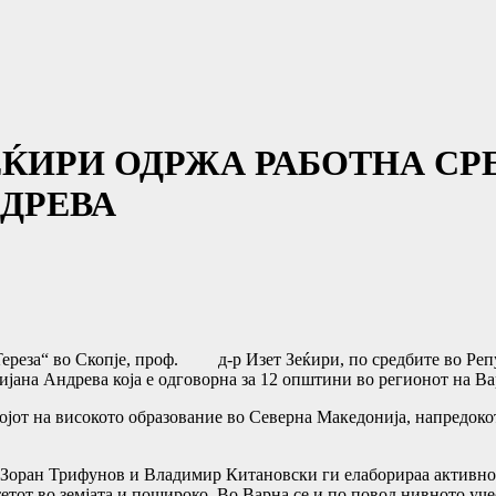
ЗЕЌИРИ ОДРЖА РАБОТНА СР
НДРЕВА
ереза“ во Скопје, проф. д-р Изет Зеќири, по средбите во Репуб
ијана Андрева која е одговорна за 12 општини во регионот на Ва
јот на високото образование во Северна Македонија, напредокот
те Зоран Трифунов и Владимир Китановски ги елаборираа активно
етот во земјата и пошироко. Во Варна се и по повод нивното уче