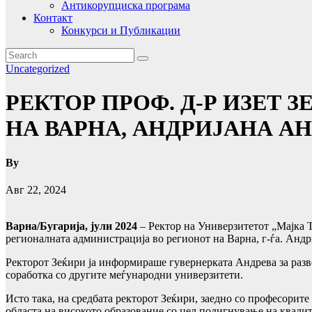
Антикорупциска програма
Контакт
Конкурси и Публикации
Uncategorized
РЕКТОР ПРОФ. Д-Р ИЗЕТ 
НА ВАРНА, АНДРИЈАНА А
By
Авг 22, 2024
Варна/Бугарија, јули 2024
– Ректор на Универзитетот „Мајка Т
регионалната администрација во регионот на Варна, г-ѓа. Андр
Ректорот Зеќири ја информираше гувернерката Андрева за разво
соработка со другите меѓународни универзитети.
Исто така, на средбата ректорот Зеќири, заедно со професори
областа на високото образование со цел подигнување на квалит