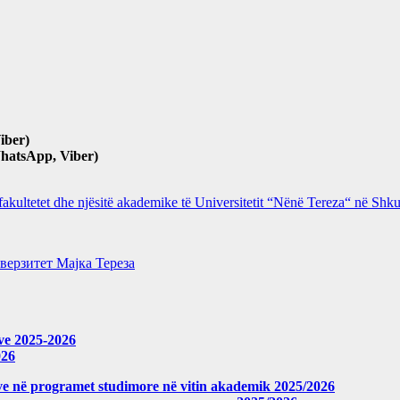
iber)
hatsApp, Viber)
 fakultetet dhe njësitë akademike të Universitetit “Nënë Tereza“ në Sh
верзитет Мајка Тереза
eve 2025-2026
026
meve në programet studimore në vitin akademik 2025/2026