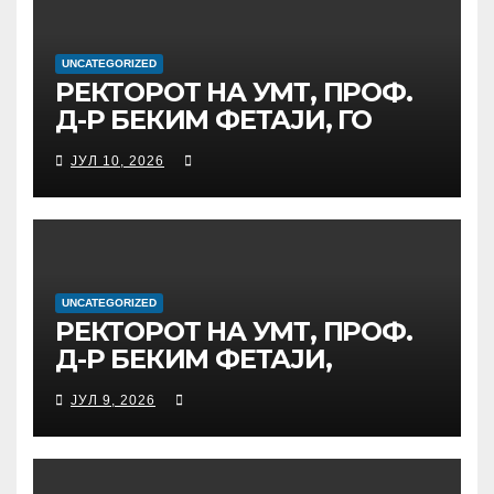
ИНИЦИЈАТИВА ЗА
ДИГИТАЛНО
ОБРАЗОВАНИЕ И
UNCATEGORIZED
РЕКТОРОТ НА УМТ, ПРОФ.
ГЛОБАЛНО ГРАЃАНСТВО
Д-Р БЕКИМ ФЕТАЈИ, ГО
ПРЕЧЕКА НА ОФИЦИЈАЛНА
ЈУЛ 10, 2026
СРЕДБА ГЕНЕРАЛНИОТ
ДИРЕКТОР НА АД МЕПСО,
Д-Р БУРИМ ЛАТИФИ
UNCATEGORIZED
РЕКТОРОТ НА УМТ, ПРОФ.
Д-Р БЕКИМ ФЕТАЈИ,
ОДРЖА РАБОТНА СРЕДБА
ЈУЛ 9, 2026
СО ДИРЕКТОРОТ ОД
УНИВЕРЗИТЕТОТ SUBÜ ОД
ТУРЦИЈА, ВОНР. ПРОФ. Д-Р