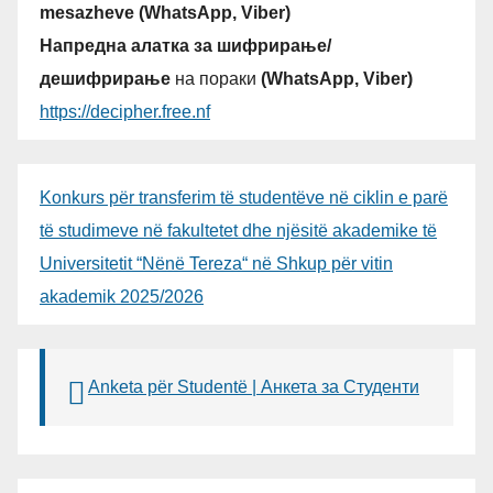
mesazheve (WhatsApp, Viber)
Напредна алатка за шифрирање/
дешифрирање
на пораки
(WhatsApp, Viber)
https://decipher.free.nf
Konkurs për transferim të studentëve në ciklin e parë
të studimeve në fakultetet dhe njësitë akademike të
Universitetit “Nënë Tereza“ në Shkup për vitin
akademik 2025/2026
Anketa për Studentë | Анкета за Студенти