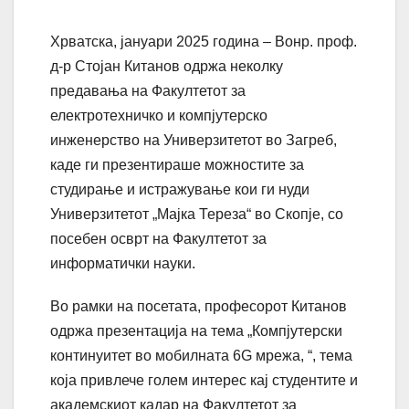
Хрватска, јануари 2025 година – Вонр. проф.
д-р Стојан Китанов одржа неколку
предавања на Факултетот за
електротехничко и компјутерско
инженерство на Универзитетот во Загреб,
каде ги презентираше можностите за
студирање и истражување кои ги нуди
Универзитетот „Мајка Тереза“ во Скопје, со
посебен осврт на Факултетот за
информатички науки.
Во рамки на посетата, професорот Китанов
одржа презентација на тема „Компјутерски
континуитет во мобилната 6G мрежа, “, тема
која привлече голем интерес кај студентите и
академскиот кадар на Факултетот за