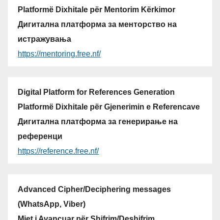
Platformë Dixhitale për Mentorim Kërkimor
Дигитална платформа за менторство на
истражувања
https://mentoring.free.nf/
Digital Platform for References Generation
Platformë Dixhitale për Gjenerimin e Referencave
Дигитална платформа за генерирање на
референци
https://reference.free.nf/
Advanced Cipher/Deciphering messages
(WhatsApp, Viber)
Mjet i Avancuar për Shifrim/Deshifrim