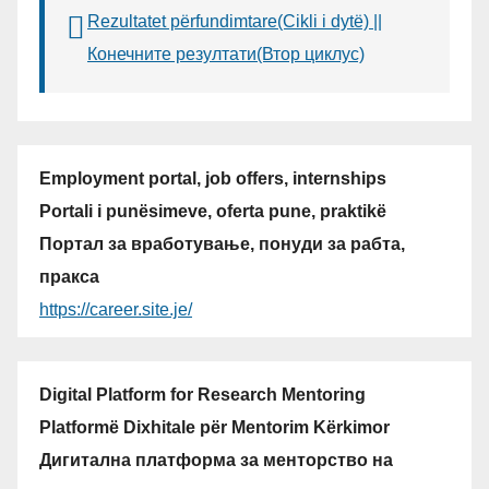
Rezultatet përfundimtare(Cikli i dytë) ||
Конечните резултати(Втор циклус)
Employment portal, job offers, internships
Portali i punësimeve, oferta pune, praktikë
Портал за вработување, понуди за рабта,
пракса
https://career.site.je/
Digital Platform for Research Mentoring
Platformë Dixhitale për Mentorim Kërkimor
Дигитална платформа за менторство на