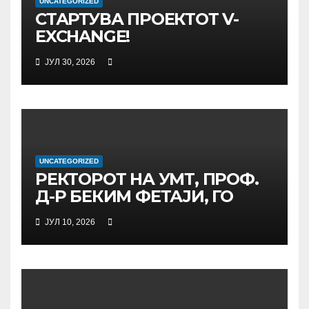
UNCATEGORIZED
СТАРТУВА ПРОЕКТОТ V-
EXCHANGE!
УНИВЕРЗИТЕТОТ „МАЈКА
ЈУЛ 30, 2026
ТЕРЕЗА“ ВО СКОПЈЕ ЈА
ПРЕДВОДИ
МЕЃУНАРОДНАТА
ИНИЦИЈАТИВА ЗА
ДИГИТАЛНО
ОБРАЗОВАНИЕ И
UNCATEGORIZED
ГЛОБАЛНО ГРАЃАНСТВО
РЕКТОРОТ НА УМТ, ПРОФ.
Д-Р БЕКИМ ФЕТАЈИ, ГО
ПРЕЧЕКА НА ОФИЦИЈАЛНА
ЈУЛ 10, 2026
СРЕДБА ГЕНЕРАЛНИОТ
ДИРЕКТОР НА АД МЕПСО,
Д-Р БУРИМ ЛАТИФИ