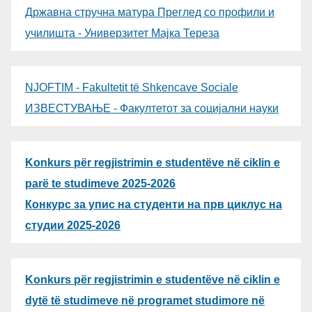
Државна стручна матура Преглед со профили и
училишта - Универзитет Мајка Тереза
NJOFTIM - Fakultetit të Shkencave Sociale
ИЗВЕСТУВАЊЕ - Факултетот за социјални науки
Konkurs për regjistrimin e studentëve në ciklin e
parë te studimeve 2025-2026
Конкурс за упис на студенти на прв циклус на
студии 2025-2026
Konkurs për regjistrimin e studentëve në ciklin e
dytë të studimeve në programet studimore në