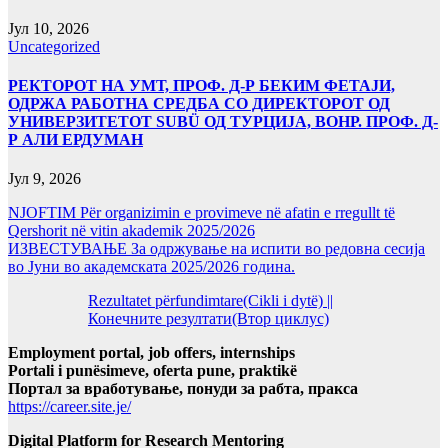
Јул 10, 2026
Uncategorized
РЕКТОРОТ НА УМТ, ПРОФ. Д-Р БЕКИМ ФЕТАЈИ,
ОДРЖА РАБОТНА СРЕДБА СО ДИРЕКТОРОТ ОД
УНИВЕРЗИТЕТОТ SUBÜ ОД ТУРЦИЈА, ВОНР. ПРОФ. Д-
Р АЛИ ЕРДУМАН
Јул 9, 2026
NJOFTIM Për organizimin e provimeve në afatin e rregullt të
Qershorit në vitin akademik 2025/2026
ИЗВЕСТУВАЊЕ За одржување на испити во редовна сесија
во Јуни во академската 2025/2026 година.
Rezultatet përfundimtare(Cikli i dytë) ||
Конечните резултати(Втор циклус)
Employment portal, job offers, internships
Portali i punësimeve, oferta pune, praktikë
Портал за вработување, понуди за рабта, пракса
https://career.site.je/
Digital Platform for Research Mentoring