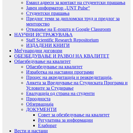
Емаил адреси за контакт на студентски прашања
Јавен информатор „UNT Pulse“
Студентски прашања
Предлог теми за дипломски труд и предлог за
менторство
Отварање на Е-пошта и Google Classroom
НАУЧНИ ИСТРАЖУВАЊА
Staff Scientific Research Repositorium
ИЗДАДЕНИ КНИГИ
Меѓународни договори
ОБЕЗБЕДУВАЊЕ И РАЗВОЈ НА КВАЛИТЕТ
Обаезбедување на квалитет
Обаезбедување на квалитет
Изработка на наставни програми
Процес на акредитација и реакредитација,
Анкета за Вреднување на Студиската Програма и
Условите за Студирање
Евалуација од страна на студенти
Проодноста
Обзервациаја
ДОКУМЕНТИ
Совет за обезбедување на квалитет
Регулатива за информации
Елаборат
Вести и настани