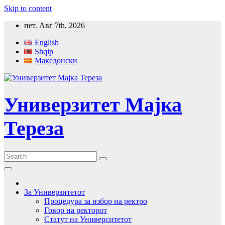
Skip to content
пет. Авг 7th, 2026
English
Shqip
Македонски
Универзитет Мајка
Тереза
За Универзитетот
Процедура за избор на ректро
Говор на ректорот
Статут на Университетот