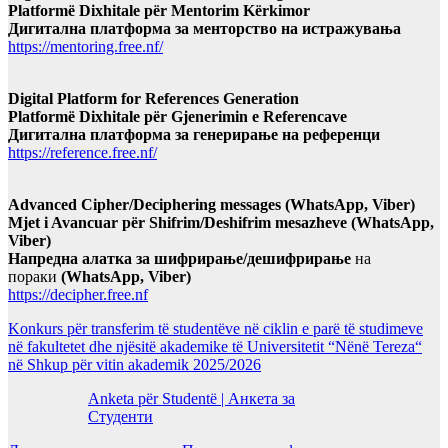
Platformë Dixhitale për Mentorim Kërkimor
Дигитална платформа за менторство на истражувања
https://mentoring.free.nf/
Digital Platform for References Generation
Platformë Dixhitale për Gjenerimin e Referencave
Дигитална платформа за генерирање на референци
https://reference.free.nf/
Advanced Cipher/Deciphering messages (WhatsApp, Viber)
Mjet i Avancuar për Shifrim/Deshifrim mesazheve (WhatsApp,
Viber)
Напредна алатка за шифрирање/дешифрирање
на
пораки
(WhatsApp, Viber)
https://decipher.free.nf
Konkurs për transferim të studentëve në ciklin e parë të studimeve
në fakultetet dhe njësitë akademike të Universitetit “Nënë Tereza“
në Shkup për vitin akademik 2025/2026
Anketa për Studentë | Анкета за
Студенти