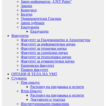
Јавен информатор „UNT Pulse“
Закони
Конкурси
Билтен
Универзитетски Гласник
Јавни одбрани
Евалуација
Евалуација
Факултети
Факултет за Градежништво и Архитектура
Факултет за информатички науки
Факултет за технички науки
Факултет за социјални науки
Факултет за технолошки науки
Факултет за хуманистички науки
Економски факултет
Правен факултет
ОРГАНИ И ТЕЛА НА УМТ
Студенти
Прв циклус
Распоред на предавањa и испити
Втор Циклус
Распоред на предавањa и испити
Документи и упатсва
Институционален правилник