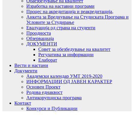
Обаезбедување на квалитет
Изработка на наставни програми
Процес на акредитација и реакредитација,
Анкета за Вреднување на Студиската Програма и
Условите за Студирање
Евалуација од страна на студенти
Проодноста
Обзервациаја
ДОКУМЕНТИ
Совет за обезбедување на квалитет
Регулатива за информации
Елаборат
Вести и настани
Документи
Академски календар УМТ 2019-2020
ИНФОРМАЦИИ ОД ЈАВЕН КАРАКТЕР
Основен Проект
Родова еднаквост
Антикорупциска програма
Контакт
Конкурси и Публикации