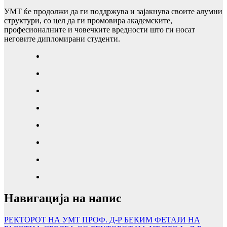
УМТ ќе продолжи да ги поддржува и зајакнува своите алумни
структури, со цел да ги промовира академските,
професионалните и човечките вредности што ги носат
неговите дипломирани студенти.
Навигација на напис
РЕКТОРОТ НА УМТ ПРОФ. Д-Р БЕКИМ ФЕТАЈИ НА