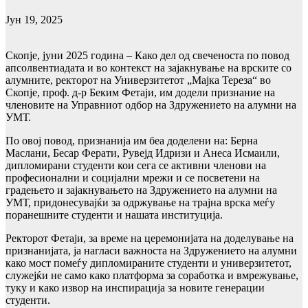
Јун 19, 2025
Скопје, јуни 2025 година – Како дел од свеченоста по повод
апсолвентиадата и во контекст на зајакнување на врските со
алумните, ректорот на Универзитетот „Мајка Тереза“ во
Скопјe, проф. д-р Беким Фетаји, им додели признание на
членовите на Управниот одбор на Здружението на алумни на
УМТ.
По овој повод, признанија им беа доделени на: Берна
Маслани, Бесар Ферати, Рувејд Идризи и Анеса Исмаили,
дипломирани студенти кои сега се активни членови на
професионални и социјални мрежи и се посветени на
градењето и зајакнувањето на Здружението на алумни на
УМТ, придонесувајќи за одржување на трајна врска меѓу
поранешните студенти и нашата институција.
Ректорот Фетаји, за време на церемонијата на доделување на
признанијата, ја нагласи важноста на Здружението на алумни
како мост помеѓу дипломираните студенти и универзитетот,
служејќи не само како платформа за соработка и вмрежување,
туку и како извор на инспирација за новите генерации
студенти.