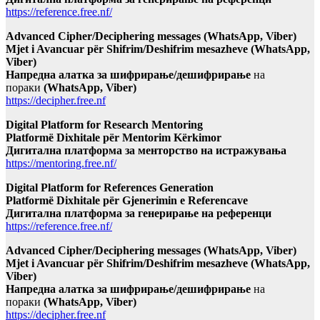
https://reference.free.nf/
Advanced Cipher/Deciphering messages (WhatsApp, Viber)
Mjet i Avancuar për Shifrim/Deshifrim mesazheve (WhatsApp,
Viber)
Напредна алатка за шифрирање/дешифрирање
на
пораки
(WhatsApp, Viber)
https://decipher.free.nf
Digital Platform for Research Mentoring
Platformë Dixhitale për Mentorim Kërkimor
Дигитална платформа за менторство на истражувања
https://mentoring.free.nf/
Digital Platform for References Generation
Platformë Dixhitale për Gjenerimin e Referencave
Дигитална платформа за генерирање на референци
https://reference.free.nf/
Advanced Cipher/Deciphering messages (WhatsApp, Viber)
Mjet i Avancuar për Shifrim/Deshifrim mesazheve (WhatsApp,
Viber)
Напредна алатка за шифрирање/дешифрирање
на
пораки
(WhatsApp, Viber)
https://decipher.free.nf