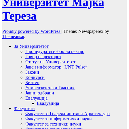
Универзитет Мајка
Тереза
Proudly powered by WordPress
|
Theme: Newspaperex by
Themeansar
.
За Универзитетот
Процедура за избор на ректро
Говор на ректорот
Статут на Университетот
Јавен информатор „UNT Pulse“
Закони
Конкурси
Билтен
Универзитетски Гласник
Јавни одбрани
Евалуација
Евалуација
Факултети
Факултет за Градежништво и Архитектура
Факултет за информатички науки
Факултет за технички науки