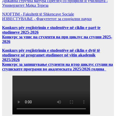
Државна стручна матура Преглед со профили и училишта -
Универзитет Мајка Тереза
NJOFTIM - Fakultetit të Shkencave Sociale
ИЗВЕСТУВАЊЕ - Факултетот за социјални науки
Konkurs për regjistrimin e studentëve në ciklin e parë te
studimeve 2025-2026
Конкурс за упис на студенти на прв циклус на студии 2025-
2026
Konkurs për regjistrimin e studentëve në ciklin e dytë të
studimeve në programet studimore në vitin akademik
2025/2026
Конкурс за запишување студенти на втор циклус студии на
студиските програми во академската 2025/2026 година