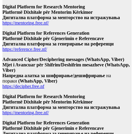
Digital Platform for Research Mentoring
Platformë Dixhitale për Mentorim Kërkimor
Дигитална платформа за менторство на истражувања
https://mentoring.free.nf/
Digital Platform for References Generation
Platformë Dixhitale për Gjenerimin e Referencave
Дигитална платформа за генерирање на референци
https://reference.free.nf/
Advanced Cipher/Deciphering messages (WhatsApp, Viber)
Mjet i Avancuar për Shifrim/Deshifrim mesazheve (WhatsApp,
Viber)
Напредна алатка за шифрирање/дешифрирање
на
пораки
(WhatsApp, Viber)
https://decipher.free.nf
Digital Platform for Research Mentoring
Platformë Dixhitale për Mentorim Kërkimor
Дигитална платформа за менторство на истражувања
https://mentoring.free.nf/
Digital Platform for References Generation
Platformë Dixhitale për Gjenerimin e Referencave
Дигитална платформа за генерирање на референци