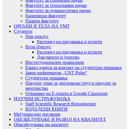
Факултет за социјални науки
Факултет за технолошки науки
Факултет за хуманистички науки
Економски факултет
Правен факултет
ОРГАНИ И ТЕЛА НА УМТ
Студенти
Прв циклус
Распоред на предавањa и испити
Втор Циклус
Распоред на предавањa и испити
Документи и упатсва
Институционален правилник
Емаил адреси за контакт на студентски прашања
Јавен информатор „UNT Pulse“
Студентски прашања
Предлог теми за дипломски труд и предлог за
менторство
Отварање на Е-пошта и Google Classroom
НАУЧНИ ИСТРАЖУВАЊА
Staff Scientific Research Repositorium
ИЗДАДЕНИ КНИГИ
Меѓународни договори
ОБЕЗБЕДУВАЊЕ И РАЗВОЈ НА КВАЛИТЕТ
Обаезбедување на квалитет