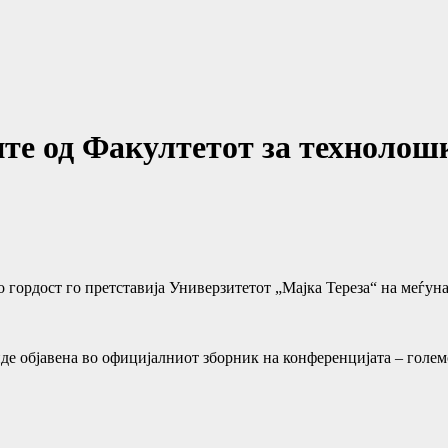
ите од Факултетот за техноло
 гордост го претставија Универзитетот „Маjка Тереза“ на меѓу
иде објавена во официјалниот зборник на конференцијата – голе