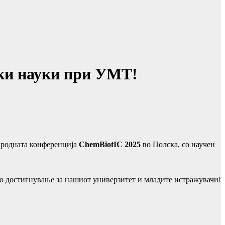
шки науки при УMТ!
народната конференција
ChemBiotIC 2025
во Полска, со научен
мо достигнување за нашиот универзитет и младите истражувачи!