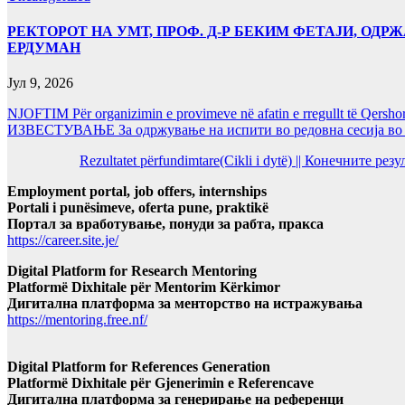
РЕКТОРОТ НА УМТ, ПРОФ. Д-Р БЕКИМ ФЕТАЈИ, ОДРЖ
ЕРДУМАН
Јул 9, 2026
NJOFTIM Për organizimin e provimeve në afatin e rregullt të Qersho
ИЗВЕСТУВАЊЕ За одржување на испити во редовна сесија во Ј
Rezultatet përfundimtare(Cikli i dytë) || Конечните ре
Employment portal, job offers, internships
Portali i punësimeve, oferta pune, praktikë
Портал за вработување, понуди за рабта, пракса
https://career.site.je/
Digital Platform for Research Mentoring
Platformë Dixhitale për Mentorim Kërkimor
Дигитална платформа за менторство на истражувања
https://mentoring.free.nf/
Digital Platform for References Generation
Platformë Dixhitale për Gjenerimin e Referencave
Дигитална платформа за генерирање на референци