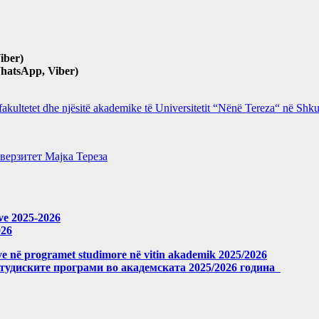
iber)
hatsApp, Viber)
 fakultetet dhe njësitë akademike të Universitetit “Nënë Tereza“ në Sh
верзитет Мајка Тереза
eve 2025-2026
026
meve në programet studimore në vitin akademik 2025/2026
студиските програми во академската 2025/2026 година