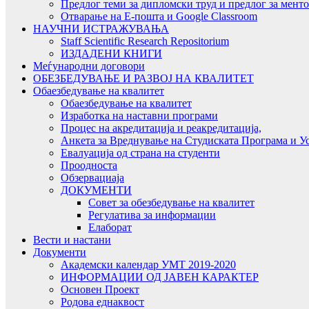
Предлог теми за дипломски труд и предлог за мент
Отварање на Е-пошта и Google Classroom
НАУЧНИ ИСТРАЖУВАЊА
Staff Scientific Research Repositorium
ИЗДАДЕНИ КНИГИ
Меѓународни договори
ОБЕЗБЕДУВАЊЕ И РАЗВОЈ НА КВАЛИТЕТ
Обаезбедување на квалитет
Обаезбедување на квалитет
Изработка на наставни програми
Процес на акредитација и реакредитација,
Анкета за Вреднување на Студиската Програма и У
Евалуација од страна на студенти
Проодноста
Обзервациаја
ДОКУМЕНТИ
Совет за обезбедување на квалитет
Регулатива за информации
Елаборат
Вести и настани
Документи
Академски календар УМТ 2019-2020
ИНФОРМАЦИИ ОД ЈАВЕН КАРАКТЕР
Основен Проект
Родова еднаквост