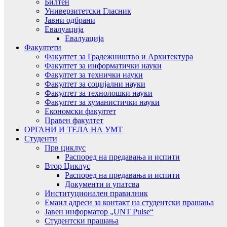
Билтен
Универзитетски Гласник
Јавни одбрани
Евалуација
Евалуација
Факултети
Факултет за Градежништво и Архитектура
Факултет за информатички науки
Факултет за технички науки
Факултет за социјални науки
Факултет за технолошки науки
Факултет за хуманистички науки
Економски факултет
Правен факултет
ОРГАНИ И ТЕЛА НА УМТ
Студенти
Прв циклус
Распоред на предавањa и испити
Втор Циклус
Распоред на предавањa и испити
Документи и упатсва
Институционален правилник
Емаил адреси за контакт на студентски прашања
Јавен информатор „UNT Pulse“
Студентски прашања