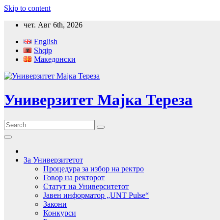
Skip to content
чет. Авг 6th, 2026
English
Shqip
Македонски
Универзитет Мајка Тереза
За Универзитетот
Процедура за избор на ректро
Говор на ректорот
Статут на Университетот
Јавен информатор „UNT Pulse“
Закони
Конкурси