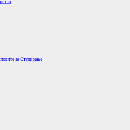
орство
словите за Студирање