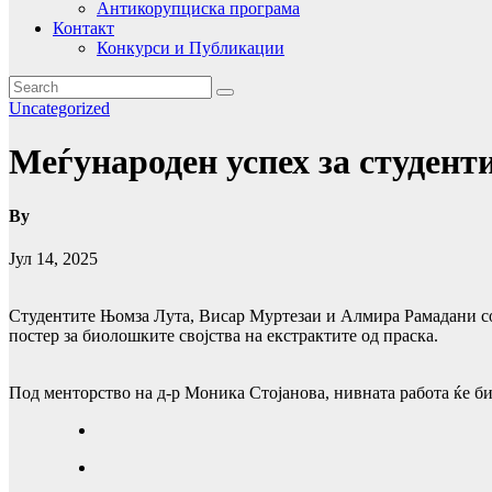
Антикорупциска програма
Контакт
Конкурси и Публикации
Uncategorized
Меѓународен успех за студент
By
Јул 14, 2025
Студентите Њомза Лута, Висар Муртезаи и Алмира Рамадани со
постер за биолошките својства на екстрактите од праска.
Под менторство на д-р Моника Стојанова, нивната работа ќе б