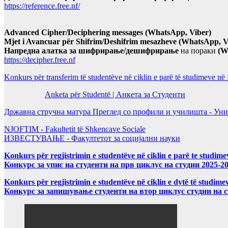
https://reference.free.nf/
Advanced Cipher/Deciphering messages (WhatsApp, Viber)
Mjet i Avancuar për Shifrim/Deshifrim mesazheve (WhatsApp, V
Напредна алатка за шифрирање/дешифрирање
на пораки
(W
https://decipher.free.nf
Konkurs për transferim të studentëve në ciklin e parë të studimeve në
Anketa për Studentë | Анкета за Студенти
Државна стручна матура Преглед со профили и училишта - Уни
NJOFTIM - Fakultetit të Shkencave Sociale
ИЗВЕСТУВАЊЕ - Факултетот за социјални науки
Konkurs për regjistrimin e studentëve në ciklin e parë te studim
Конкурс за упис на студенти на прв циклус на студии 2025-2
Konkurs për regjistrimin e studentëve në ciklin e dytë të studi
Конкурс за запишување студенти на втор циклус студии на 