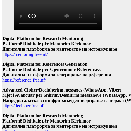
Digital Platform for Research Mentoring
Platformë Dixhitale për Mentorim Kërkimor
Дигитална платформа за менторство на истражувања
https://mentoring.free.nf/
Digital Platform for References Generation
Platformë Dixhitale për Gjenerimin e Referencave
Дигитална платформа за генерирање на референци
https://reference.free.nf/
Advanced Cipher/Deciphering messages (WhatsApp, Viber)
Mjet i Avancuar për Shifrim/Deshifrim mesazheve (WhatsApp, V
Напредна алатка за шифрирање/дешифрирање
на пораки
(W
https://decipher.free.nf
Digital Platform for Research Mentoring
Platformë Dixhitale për Mentorim Kërkimor
Дигитална платформа за менторство на истражувања