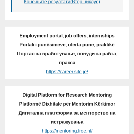
Конечните резултати(Втор циклус)
Employment portal, job offers, internships
Portali i punësimeve, oferta pune, praktikë
Портал за вработување, понуди за рабта,
пракса
https://career.site.je/
Digital Platform for Research Mentoring
Platformë Dixhitale për Mentorim Kërkimor
Дигитална платформа за менторство на
истражувања
https://mentoring.free.nf/