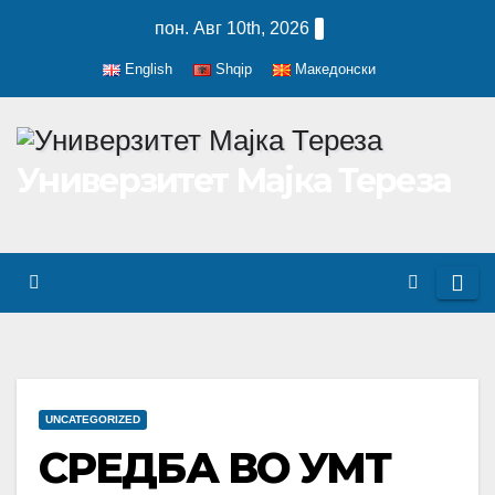
Skip
пон. Авг 10th, 2026
to
English
Shqip
Македонски
content
Универзитет Мајка Тереза
UNCATEGORIZED
СРЕДБА ВО УМТ