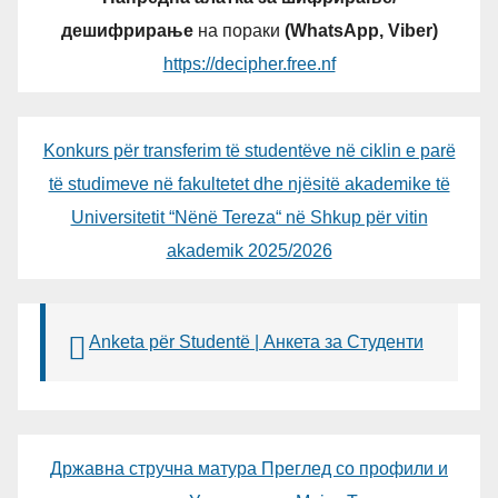
дешифрирање
на пораки
(WhatsApp, Viber)
https://decipher.free.nf
Konkurs për transferim të studentëve në ciklin e parë
të studimeve në fakultetet dhe njësitë akademike të
Universitetit “Nënë Tereza“ në Shkup për vitin
akademik 2025/2026
Anketa për Studentë | Анкета за Студенти
Државна стручна матура Преглед со профили и