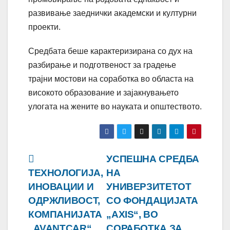
развивање заеднички академски и културни
проекти.
Средбата беше карактеризирана со дух на
разбирање и подготвеност за градење
трајни мостови на соработка во областа на
високото образование и зајакнувањето
улогата на жените во науката и општеството.
Навигација
УСПЕШНА СРЕДБА
ТЕХНОЛОГИЈА,
НА
на
ИНОВАЦИИ И
УНИВЕРЗИТЕТОТ
напис
ОДРЖЛИВОСТ,
СО ФОНДАЦИЈАТА
КОМПАНИЈАТА
„AXIS“, ВО
„AVANTCAR“
СОРАБОТКА ЗА