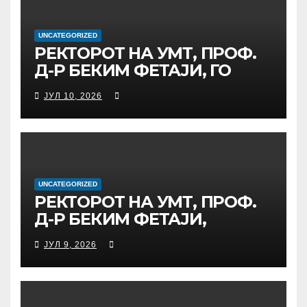
ИНИЦИЈАТИВА ЗА
ДИГИТАЛНО
ОБРАЗОВАНИЕ И
UNCATEGORIZED
РЕКТОРОТ НА УМТ, ПРОФ.
ГЛОБАЛНО ГРАЃАНСТВО
Д-Р БЕКИМ ФЕТАЈИ, ГО
ПРЕЧЕКА НА ОФИЦИЈАЛНА
ЈУЛ 10, 2026
СРЕДБА ГЕНЕРАЛНИОТ
ДИРЕКТОР НА АД МЕПСО,
Д-Р БУРИМ ЛАТИФИ
UNCATEGORIZED
РЕКТОРОТ НА УМТ, ПРОФ.
Д-Р БЕКИМ ФЕТАЈИ,
ОДРЖА РАБОТНА СРЕДБА
ЈУЛ 9, 2026
СО ДИРЕКТОРОТ ОД
УНИВЕРЗИТЕТОТ SUBÜ ОД
ТУРЦИЈА, ВОНР. ПРОФ. Д-Р
АЛИ ЕРДУМАН