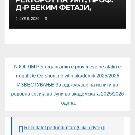
Д-Р БЕКИМ ФЕТАЈИ,
ОДРЖА РАБОТНА СРЕДБА
ЈУЛ 9, 2026
СО ДИРЕКТОРОТ ОД
УНИВЕРЗИТЕТОТ SUBÜ ОД
ТУРЦИЈА, ВОНР. ПРОФ. Д-Р
АЛИ ЕРДУМАН
NJOFTIM Për organizimin e provimeve në afatin e
rregullt të Qershorit në vitin akademik 2025/2026
ИЗВЕСТУВАЊЕ За одржување на испити во
редовна сесија во Јуни во академската 2025/2026
година.
Rezultatet përfundimtare(Cikli i dytë) ||