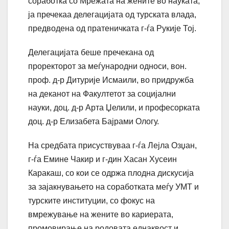
соработка со Мрежата на жените во науката,
ја пречекаа делегацијата од турската влада,
предводена од пратеничката г-ѓа Рукије Тој.
Делегацијата беше пречекана од
проректорот за меѓународни односи, вон.
проф. д-р Дитурије Исмаили, во придружба
на деканот на Факултетот за социјални
науки, доц. д-р Арта Џелили, и професорката
доц. д-р Елизабета Бајрами Ологу.
На средбата присуствуваа г-ѓа Лејла Озџан,
г-ѓа Емине Чакир и г-дин Хасан Хусеин
Каракаш, со кои се одржа плодна дискусија
за зајакнувањето на соработката меѓу УМТ и
турските институции, со фокус на
вмрежување на жените во кариерата,
промовирање на родовата еднаквост и