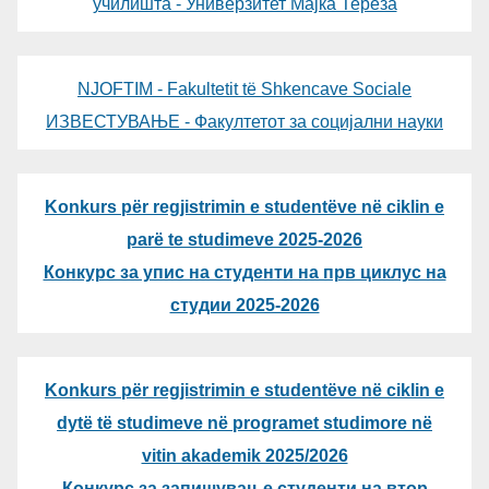
училишта - Универзитет Мајка Тереза
NJOFTIM - Fakultetit të Shkencave Sociale
ИЗВЕСТУВАЊЕ - Факултетот за социјални науки
Konkurs për regjistrimin e studentëve në ciklin e
parë te studimeve 2025-2026
Конкурс за упис на студенти на прв циклус на
студии 2025-2026
Konkurs për regjistrimin e studentëve në ciklin e
dytë të studimeve në programet studimore në
vitin akademik 2025/2026
Конкурс за запишување студенти на втор