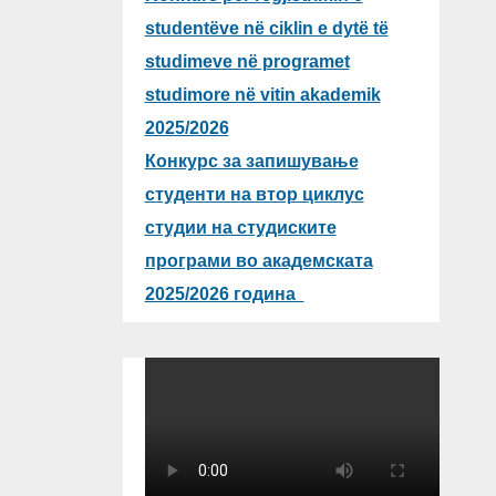
studentëve në ciklin e dytë të
studimeve në programet
studimore në vitin akademik
2025/2026
Конкурс за запишување
студенти на втор циклус
студии на студиските
програми во академската
2025/2026 година