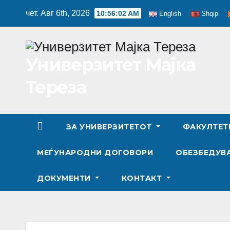
Skip
чет. Авг 6th, 2026
10:56:03 AM
English
Shqip
to
content
Универзитет Мајка
Тереза
ЗА УНИВЕРЗИТЕТОТ
ФАКУЛТЕ
МЕЃУНАРОДНИ ДОГОВОРИ
ОБЕЗБЕДУВА
ДОКУМЕНТИ
КОНТАКТ