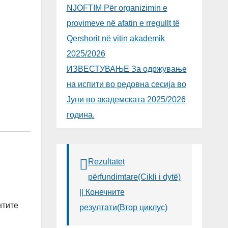
NJOFTIM Për organizimin e
provimeve në afatin e rregullt të
Qershorit në vitin akademik
2025/2026
ИЗВЕСТУВАЊЕ За одржување
на испити во редовна сесија во
Јуни во академската 2025/2026
година.
Rezultatet
përfundimtare(Cikli i dytë)
|| Конечните
нтите
резултати(Втор циклус)