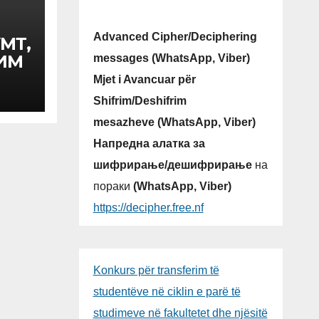
Advanced Cipher/Deciphering
МТ,
КИМ
messages (WhatsApp, Viber)
А
Mjet i Avancuar për
ДБА
Shifrim/Deshifrim
Т
mesazheve (WhatsApp, Viber)
Напредна алатка за
ОТ
ЈА,
шифрирање/дешифрирање
на
-Р
пораки
(WhatsApp, Viber)
https://decipher.free.nf
Konkurs për transferim të
studentëve në ciklin e parë të
studimeve në fakultetet dhe njësitë