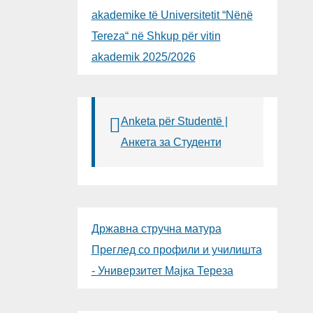
akademike të Universitetit “Nënë
Tereza“ në Shkup për vitin
akademik 2025/2026
Anketa për Studentë |
Анкета за Студенти
Државна стручна матура
Преглед со профили и училишта
- Универзитет Мајка Тереза