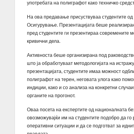
употребата на полиграфот како техничко средс
На ова предавање присуствуваа студентите од
Осигурување. Презентацијата беше реализирана
пред студентите ги презентираа современите 
кривични дела.
Активноста беше организирана под раководство
што ја обработуваат методологијата на истраж
презентацијата, студентите имаа можност одбли
полиграфот на терен, неговата улога како пом
индиции, како и со анализа на конкретни случа
органите на прогонот.
Оваа посета на експертите од националната без
овозможувајќи им на студентите подобро да го
оперативни ситуации и да се подготват за идн
правдата.