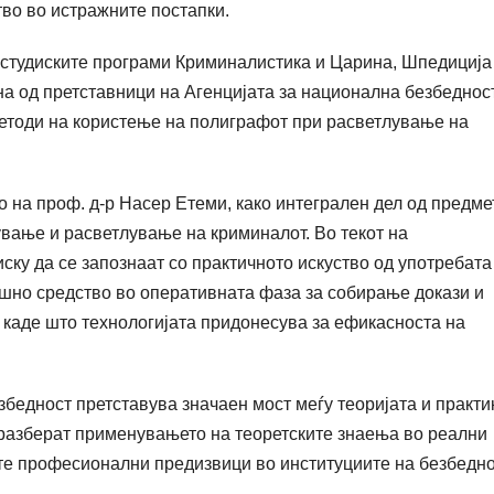
тво во истражните постапки.
 студиските програми Криминалистика и Царина, Шпедиција
 од претставници на Агенцијата за национална безбедност
методи на користење на полиграфот при расветлување на
 на проф. д-р Насер Етеми, како интегрален дел од предме
ување и расветлување на криминалот. Во текот на
ску да се запознаат со практичното искуство од употребата
ошно средство во оперативната фаза за собирање докази и
и каде што технологијата придонесува за ефикасноста на
бедност претставува значаен мост меѓу теоријата и практи
 разберат применувањето на теоретските знаења во реални
ите професионални предизвици во институциите на безбедно