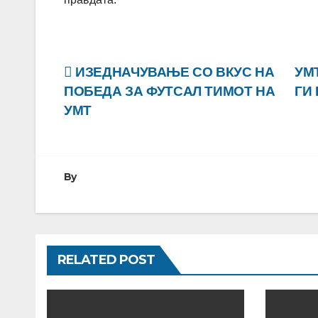
Навигација
ИЗЕДНАЧУВАЊЕ СО ВКУС НА
УМ
ПОБЕДА ЗА ФУТСАЛ ТИМОТ НА
ГИ
на
УMТ
напис
By
RELATED POST