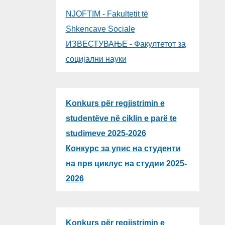
NJOFTIM - Fakultetit të
Shkencave Sociale
ИЗВЕСТУВАЊЕ - Факултетот за
социјални науки
Konkurs për regjistrimin e
studentëve në ciklin e parë te
studimeve 2025-2026
Конкурс за упис на студенти
на прв циклус на студии 2025-
2026
Konkurs për regjistrimin e