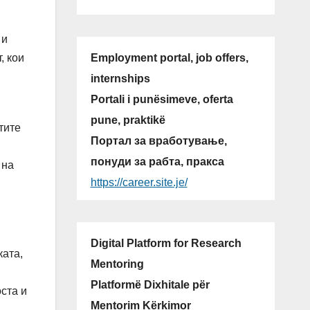
 и
Employment portal, job offers,
, кои
internships
Portali i punësimeve, oferta
pune, praktikë
тите
Портал за вработување,
понуди за рабта, пракса
 на
https://career.site.je/
Digital Platform for Research
ката,
Mentoring
Platformë Dixhitale për
ста и
Mentorim Kërkimor