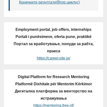
Конечните резултати(Втор циклус)
Employment portal, job offers, internships
Portali i punësimeve, oferta pune, praktikë
Портал за вработување, понуди за рабта,
пракса
https://career.site.je/
Digital Platform for Research Mentoring
Platformë Dixhitale për Mentorim Kërkimor
Дигитална платформа за менторство на
истражувања
https://mentoring.free.nf/