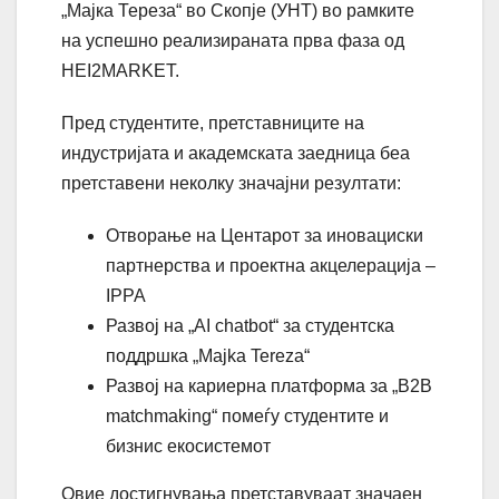
„Мајка Тереза“ во Скопје (УНТ) во рамките
на успешно реализираната прва фаза од
HEI2MARKET.
Пред студентите, претставниците на
индустријата и академската заедница беа
претставени неколку значајни резултати:
Отворање на Центарот за иновациски
партнерства и проектна акцелерација –
IPPA
Развој на „AI chatbot“ за студентска
поддршка „Majka Tereza“
Развој на кариерна платформа за „B2B
matchmaking“ помеѓу студентите и
бизнис екосистемот
Овие достигнувања претставуваат значаен