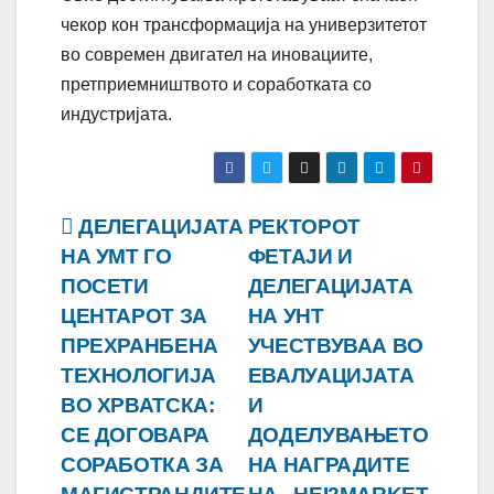
чекор кон трансформација на универзитетот
во современ двигател на иновациите,
претприемништвото и соработката со
индустријата.
Навигација
ДЕЛЕГАЦИЈАТА
РЕКТОРОТ
НА УMТ ГО
ФЕТАЈИ И
на
ПОСЕТИ
ДЕЛЕГАЦИЈАТА
напис
ЦЕНТАРОТ ЗА
НА УНТ
ПРЕХРАНБЕНА
УЧЕСТВУВАА ВО
ТЕХНОЛОГИЈА
ЕВАЛУАЦИЈАТА
ВО ХРВАТСКА:
И
СЕ ДОГОВАРА
ДОДЕЛУВАЊЕТО
СОРАБОТКА ЗА
НА НАГРАДИТЕ