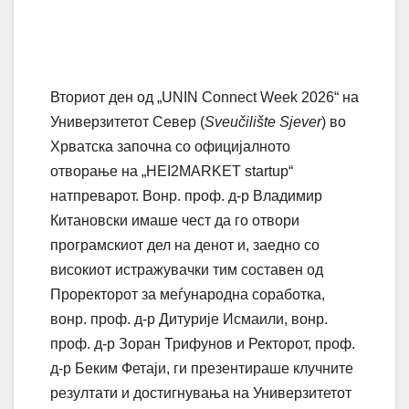
Вториот ден од „UNIN Connect Week 2026“ на
Универзитетот Север (
Sveučilište Sjever
) во
Хрватска започна со официјалното
отворање на „HEI2MARKET startup“
натпреварот. Вонр. проф. д-р Владимир
Китановски имаше чест да го отвори
програмскиот дел на денот и, заедно со
високиот истражувачки тим составен од
Проректорот за меѓународна соработка,
вонр. проф. д-р Дитурије Исмаили, вонр.
проф. д-р Зоран Трифунов и Ректорот, проф.
д-р Беким Фетаји, ги презентираше клучните
резултати и достигнувања на Универзитетот