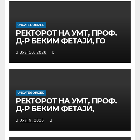
МЕЃУНАРОДНАТА
ИНИЦИЈАТИВА ЗА
ДИГИТАЛНО
ОБРАЗОВАНИЕ И
UNCATEGORIZED
РЕКТОРОТ НА УМТ, ПРОФ.
ГЛОБАЛНО ГРАЃАНСТВО
Д-Р БЕКИМ ФЕТАЈИ, ГО
ПРЕЧЕКА НА ОФИЦИЈАЛНА
ЈУЛ 10, 2026
СРЕДБА ГЕНЕРАЛНИОТ
ДИРЕКТОР НА АД МЕПСО,
Д-Р БУРИМ ЛАТИФИ
UNCATEGORIZED
РЕКТОРОТ НА УМТ, ПРОФ.
Д-Р БЕКИМ ФЕТАЈИ,
ОДРЖА РАБОТНА СРЕДБА
ЈУЛ 9, 2026
СО ДИРЕКТОРОТ ОД
УНИВЕРЗИТЕТОТ SUBÜ ОД
ТУРЦИЈА, ВОНР. ПРОФ. Д-Р