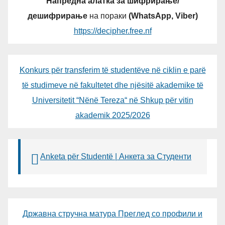
Напредна алатка за шифрирање/
дешифрирање
на пораки
(WhatsApp, Viber)
https://decipher.free.nf
Konkurs për transferim të studentëve në ciklin e parë
të studimeve në fakultetet dhe njësitë akademike të
Universitetit “Nënë Tereza“ në Shkup për vitin
akademik 2025/2026
Anketa për Studentë | Анкета за Студенти
Државна стручна матура Преглед со профили и