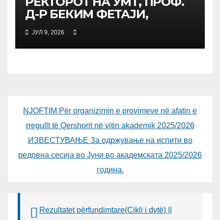
РЕКТОРОТ НА УМТ, ПРОФ.
Д-Р БЕКИМ ФЕТАЈИ,
ОДРЖА РАБОТНА СРЕДБА
ЈУЛ 9, 2026
СО ДИРЕКТОРОТ ОД
УНИВЕРЗИТЕТОТ SUBÜ ОД
ТУРЦИЈА, ВОНР. ПРОФ. Д-Р
АЛИ ЕРДУМАН
NJOFTIM Për organizimin e provimeve në afatin e
rregullt të Qershorit në vitin akademik 2025/2026
ИЗВЕСТУВАЊЕ За одржување на испити во
редовна сесија во Јуни во академската 2025/2026
година.
Rezultatet përfundimtare(Cikli i dytë) ||