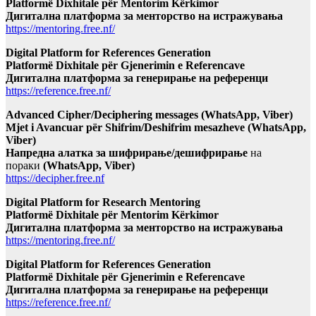
Platformë Dixhitale për Mentorim Kërkimor
Дигитална платформа за менторство на истражувања
https://mentoring.free.nf/
Digital Platform for References Generation
Platformë Dixhitale për Gjenerimin e Referencave
Дигитална платформа за генерирање на референци
https://reference.free.nf/
Advanced Cipher/Deciphering messages (WhatsApp, Viber)
Mjet i Avancuar për Shifrim/Deshifrim mesazheve (WhatsApp,
Viber)
Напредна алатка за шифрирање/дешифрирање
на
пораки
(WhatsApp, Viber)
https://decipher.free.nf
Digital Platform for Research Mentoring
Platformë Dixhitale për Mentorim Kërkimor
Дигитална платформа за менторство на истражувања
https://mentoring.free.nf/
Digital Platform for References Generation
Platformë Dixhitale për Gjenerimin e Referencave
Дигитална платформа за генерирање на референци
https://reference.free.nf/