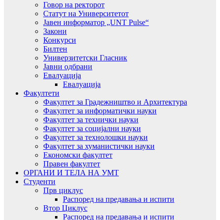
Говор на ректорот
Статут на Университетот
Јавен информатор „UNT Pulse“
Закони
Конкурси
Билтен
Универзитетски Гласник
Јавни одбрани
Евалуација
Евалуација
Факултети
Факултет за Градежништво и Архитектура
Факултет за информатички науки
Факултет за технички науки
Факултет за социјални науки
Факултет за технолошки науки
Факултет за хуманистички науки
Економски факултет
Правен факултет
ОРГАНИ И ТЕЛА НА УМТ
Студенти
Прв циклус
Распоред на предавањa и испити
Втор Циклус
Распоред на предавањa и испити