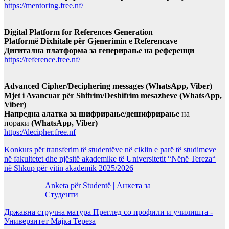
https://mentoring.free.nf/
Digital Platform for References Generation
Platformë Dixhitale për Gjenerimin e Referencave
Дигитална платформа за генерирање на референци
https://reference.free.nf/
Advanced Cipher/Deciphering messages (WhatsApp, Viber)
Mjet i Avancuar për Shifrim/Deshifrim mesazheve (WhatsApp,
Viber)
Напредна алатка за шифрирање/дешифрирање
на
пораки
(WhatsApp, Viber)
https://decipher.free.nf
Konkurs për transferim të studentëve në ciklin e parë të studimeve
në fakultetet dhe njësitë akademike të Universitetit “Nënë Tereza“
në Shkup për vitin akademik 2025/2026
Anketa për Studentë | Анкета за
Студенти
Државна стручна матура Преглед со профили и училишта -
Универзитет Мајка Тереза