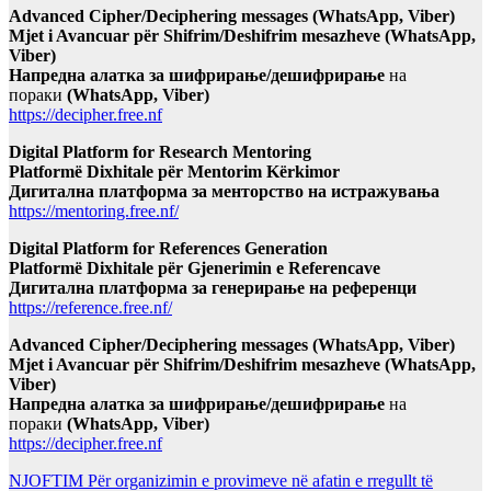
Advanced Cipher/Deciphering messages (WhatsApp, Viber)
Mjet i Avancuar për Shifrim/Deshifrim mesazheve (WhatsApp,
Viber)
Напредна алатка за шифрирање/дешифрирање
на
пораки
(WhatsApp, Viber)
https://decipher.free.nf
Digital Platform for Research Mentoring
Platformë Dixhitale për Mentorim Kërkimor
Дигитална платформа за менторство на истражувања
https://mentoring.free.nf/
Digital Platform for References Generation
Platformë Dixhitale për Gjenerimin e Referencave
Дигитална платформа за генерирање на референци
https://reference.free.nf/
Advanced Cipher/Deciphering messages (WhatsApp, Viber)
Mjet i Avancuar për Shifrim/Deshifrim mesazheve (WhatsApp,
Viber)
Напредна алатка за шифрирање/дешифрирање
на
пораки
(WhatsApp, Viber)
https://decipher.free.nf
NJOFTIM Për organizimin e provimeve në afatin e rregullt të