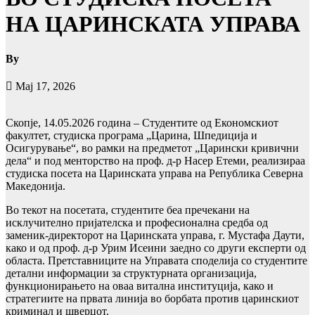
НА ЦАРИНСКАТА УПРАВА
By
Мај 17, 2026
Скопје, 14.05.2026 година – Студентите од Економскиот
факултет, студиска програма „Царина, Шпедиција и
Осигурување“, во рамки на предметот „Царински кривични
дела“ и под менторство на проф. д-р Насер Етеми, реализираа
студиска посета на Царинската управа на Република Северна
Македонија.
Во текот на посетата, студентите беа пречекани на
исклучително пријателска и професионална средба од
заменик-директорот на Царинската управа, г. Мустафа Даути,
како и од проф. д-р Урим Исеини заедно со други експерти од
областа. Претставниците на Управата споделија со студентите
детални информации за структурната организација,
функционирањето на оваа витална институција, како и
стратегиите на првата линија во борбата против царинскиот
криминал и шверцот.