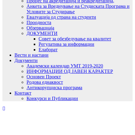
Процес на акредитација и реакредитација,
Анкета за Вреднување на Студиската Програма и
Условите за Студирање
Евалуација од страна на студенти
Проодноста
Обзервациаја
ДОКУМЕНТИ
Совет за обезбедување на квалитет
Регулатива за информации
Елаборат
Вести и настани
Документи
Академски календар УМТ 2019-2020
ИНФОРМАЦИИ ОД ЈАВЕН КАРАКТЕР
Основен Проект
Родова еднаквост
Антикорупциска програма
Контакт
Конкурси и Публикации