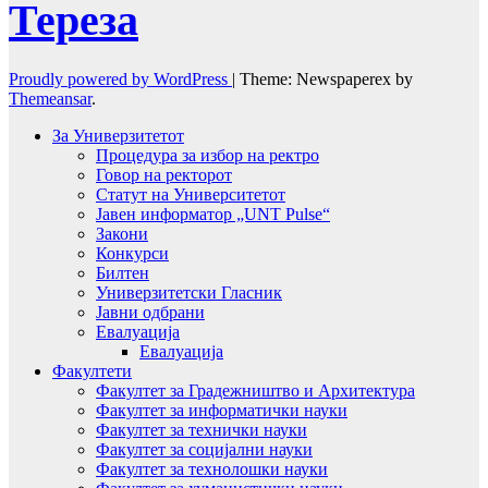
Тереза
Proudly powered by WordPress
|
Theme: Newspaperex by
Themeansar
.
За Универзитетот
Процедура за избор на ректро
Говор на ректорот
Статут на Университетот
Јавен информатор „UNT Pulse“
Закони
Конкурси
Билтен
Универзитетски Гласник
Јавни одбрани
Евалуација
Евалуација
Факултети
Факултет за Градежништво и Архитектура
Факултет за информатички науки
Факултет за технички науки
Факултет за социјални науки
Факултет за технолошки науки