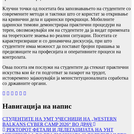
Клучни точки од посетата беа запознавањето на студентите со
современите методи и тактики што се користат за откривање
на кривични дела и царински прекршоци. Мобилните
царински тимови демонстрираа практични процедури на
терен, овозможувајќи им на студентите да ја видат примената
на теоретските знаења во реални ситуации. Посетата се
карактеризираше и со динамична дискусија, при што
студентите имаа можност да постават бројни прашања за
предизвиците на професијата и оперативните процеси на
контролата.
Оваа посета им послужи на студентите да стекнат практични
искуства кои ќе ги подготват за пазарот на трудот,
истовремено зајакнувајќи ја меинституционалната соработка
со државните органи.
Навигација на напис
СТУДЕНТИТЕ НА УМТ УЧЕСНИЦИ НА „WESTERN
BALKANS CYBER CAMP 2026“ ВО ДРАЧ
РЕКТОРОТ ФЕТАЈИ И ДЕЛЕГАЦИЈАТА НА УНТ