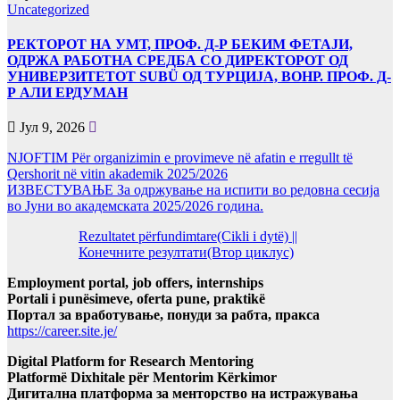
Uncategorized
РЕКТОРОТ НА УМТ, ПРОФ. Д-Р БЕКИМ ФЕТАЈИ,
ОДРЖА РАБОТНА СРЕДБА СО ДИРЕКТОРОТ ОД
УНИВЕРЗИТЕТОТ SUBÜ ОД ТУРЦИЈА, ВОНР. ПРОФ. Д-
Р АЛИ ЕРДУМАН
Јул 9, 2026
NJOFTIM Për organizimin e provimeve në afatin e rregullt të
Qershorit në vitin akademik 2025/2026
ИЗВЕСТУВАЊЕ За одржување на испити во редовна сесија
во Јуни во академската 2025/2026 година.
Rezultatet përfundimtare(Cikli i dytë) ||
Конечните резултати(Втор циклус)
Employment portal, job offers, internships
Portali i punësimeve, oferta pune, praktikë
Портал за вработување, понуди за рабта, пракса
https://career.site.je/
Digital Platform for Research Mentoring
Platformë Dixhitale për Mentorim Kërkimor
Дигитална платформа за менторство на истражувања