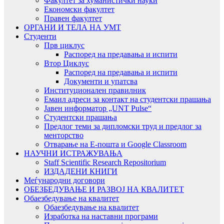
Факултет за хуманистички науки
Економски факултет
Правен факултет
ОРГАНИ И ТЕЛА НА УМТ
Студенти
Прв циклус
Распоред на предавањa и испити
Втор Циклус
Распоред на предавањa и испити
Документи и упатсва
Институционален правилник
Емаил адреси за контакт на студентски прашања
Јавен информатор „UNT Pulse“
Студентски прашања
Предлог теми за дипломски труд и предлог за
менторство
Отварање на Е-пошта и Google Classroom
НАУЧНИ ИСТРАЖУВАЊА
Staff Scientific Research Repositorium
ИЗДАДЕНИ КНИГИ
Меѓународни договори
ОБЕЗБЕДУВАЊЕ И РАЗВОЈ НА КВАЛИТЕТ
Обаезбедување на квалитет
Обаезбедување на квалитет
Изработка на наставни програми