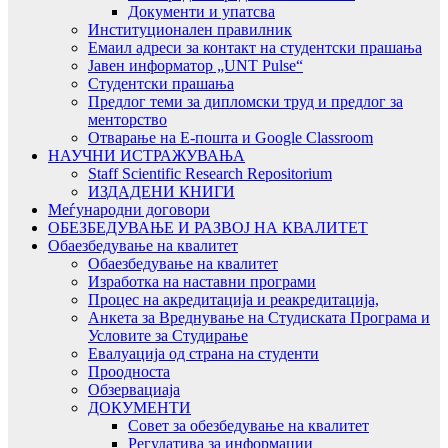
Документи и упатсва
Институционален правилник
Емаил адреси за контакт на студентски прашања
Јавен информатор „UNT Pulse“
Студентски прашања
Предлог теми за дипломски труд и предлог за
менторство
Отварање на Е-пошта и Google Classroom
НАУЧНИ ИСТРАЖУВАЊА
Staff Scientific Research Repositorium
ИЗДАДЕНИ КНИГИ
Меѓународни договори
ОБЕЗБЕДУВАЊЕ И РАЗВОЈ НА КВАЛИТЕТ
Обаезбедување на квалитет
Обаезбедување на квалитет
Изработка на наставни програми
Процес на акредитација и реакредитација,
Анкета за Вреднување на Студиската Програма и
Условите за Студирање
Евалуација од страна на студенти
Проодноста
Обзервациаја
ДОКУМЕНТИ
Совет за обезбедување на квалитет
Регулатива за информации