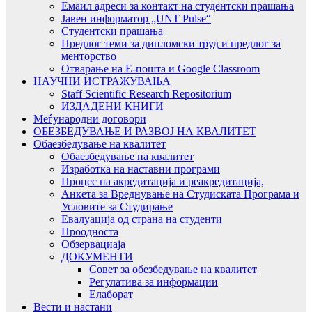
Емаил адреси за контакт на студентски прашања
Јавен информатор „UNT Pulse“
Студентски прашања
Предлог теми за дипломски труд и предлог за
менторство
Отварање на Е-пошта и Google Classroom
НАУЧНИ ИСТРАЖУВАЊА
Staff Scientific Research Repositorium
ИЗДАДЕНИ КНИГИ
Меѓународни договори
ОБЕЗБЕДУВАЊЕ И РАЗВОЈ НА КВАЛИТЕТ
Обаезбедување на квалитет
Обаезбедување на квалитет
Изработка на наставни програми
Процес на акредитација и реакредитација,
Анкета за Вреднување на Студиската Програма и
Условите за Студирање
Евалуација од страна на студенти
Проодноста
Обзервациаја
ДОКУМЕНТИ
Совет за обезбедување на квалитет
Регулатива за информации
Елаборат
Вести и настани