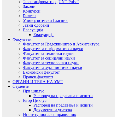
Јавен информатор „UNT Pulse“
Закони
Конкурси
Билтен
Универзитетски Гласник
Јавни одбрани
Евалуација
Евалуација
Факултети
Факултет за Градежништво и Архитектура
Факултет за информатички науки
Факултет за технички науки
Факултет за социјални науки
Факултет за технолошки науки
Факултет за хуманистички науки
Економски факултет
Правен факултет
ОРГАНИ И ТЕЛА НА УМТ
Студенти
Прв циклус
Распоред на предавањa и испити
Втор Циклус
Распоред на предавањa и испити
Документи и упатсва
Институционален правилник