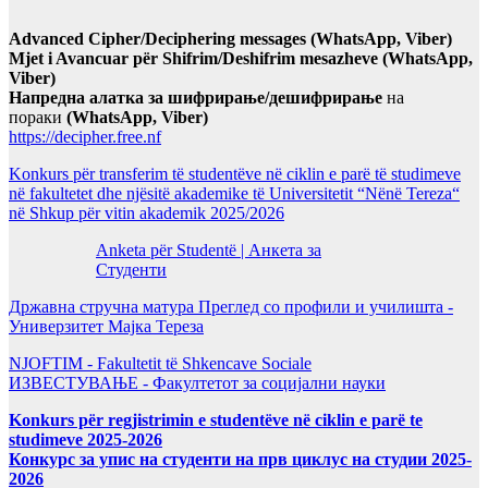
Advanced Cipher/Deciphering messages (WhatsApp, Viber)
Mjet i Avancuar për Shifrim/Deshifrim mesazheve (WhatsApp,
Viber)
Напредна алатка за шифрирање/дешифрирање
на
пораки
(WhatsApp, Viber)
https://decipher.free.nf
Konkurs për transferim të studentëve në ciklin e parë të studimeve
në fakultetet dhe njësitë akademike të Universitetit “Nënë Tereza“
në Shkup për vitin akademik 2025/2026
Anketa për Studentë | Анкета за
Студенти
Државна стручна матура Преглед со профили и училишта -
Универзитет Мајка Тереза
NJOFTIM - Fakultetit të Shkencave Sociale
ИЗВЕСТУВАЊЕ - Факултетот за социјални науки
Konkurs për regjistrimin e studentëve në ciklin e parë te
studimeve 2025-2026
Конкурс за упис на студенти на прв циклус на студии 2025-
2026