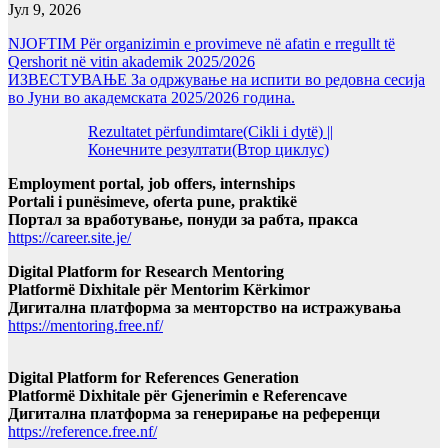
Јул 9, 2026
NJOFTIM Për organizimin e provimeve në afatin e rregullt të
Qershorit në vitin akademik 2025/2026
ИЗВЕСТУВАЊЕ За одржување на испити во редовна сесија
во Јуни во академската 2025/2026 година.
Rezultatet përfundimtare(Cikli i dytë) ||
Конечните резултати(Втор циклус)
Employment portal, job offers, internships
Portali i punësimeve, oferta pune, praktikë
Портал за вработување, понуди за рабта, пракса
https://career.site.je/
Digital Platform for Research Mentoring
Platformë Dixhitale për Mentorim Kërkimor
Дигитална платформа за менторство на истражувања
https://mentoring.free.nf/
Digital Platform for References Generation
Platformë Dixhitale për Gjenerimin e Referencave
Дигитална платформа за генерирање на референци
https://reference.free.nf/