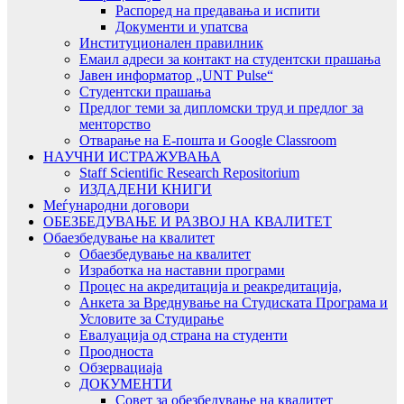
Распоред на предавањa и испити
Документи и упатсва
Институционален правилник
Емаил адреси за контакт на студентски прашања
Јавен информатор „UNT Pulse“
Студентски прашања
Предлог теми за дипломски труд и предлог за
менторство
Отварање на Е-пошта и Google Classroom
НАУЧНИ ИСТРАЖУВАЊА
Staff Scientific Research Repositorium
ИЗДАДЕНИ КНИГИ
Меѓународни договори
ОБЕЗБЕДУВАЊЕ И РАЗВОЈ НА КВАЛИТЕТ
Обаезбедување на квалитет
Обаезбедување на квалитет
Изработка на наставни програми
Процес на акредитација и реакредитација,
Анкета за Вреднување на Студиската Програма и
Условите за Студирање
Евалуација од страна на студенти
Проодноста
Обзервациаја
ДОКУМЕНТИ
Совет за обезбедување на квалитет