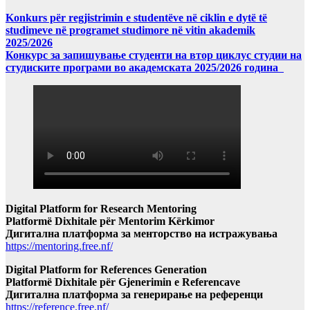
Konkurs për regjistrimin e studentëve në ciklin e dytë të
studimeve në programet studimore në vitin akademik
2025/2026
Конкурс за запишување студенти на втор циклус студии на
студиските програми во академската 2025/2026 година
Digital Platform for Research Mentoring
Platformë Dixhitale për Mentorim Kërkimor
Дигитална платформа за менторство на истражувања
https://mentoring.free.nf/
Digital Platform for References Generation
Platformë Dixhitale për Gjenerimin e Referencave
Дигитална платформа за генерирање на референци
https://reference.free.nf/