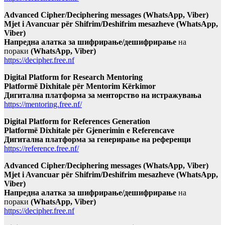
Advanced Cipher/Deciphering messages (WhatsApp, Viber)
Mjet i Avancuar për Shifrim/Deshifrim mesazheve (WhatsApp,
Viber)
Напредна алатка за шифрирање/дешифрирање
на
пораки
(WhatsApp, Viber)
https://decipher.free.nf
Digital Platform for Research Mentoring
Platformë Dixhitale për Mentorim Kërkimor
Дигитална платформа за менторство на истражувања
https://mentoring.free.nf/
Digital Platform for References Generation
Platformë Dixhitale për Gjenerimin e Referencave
Дигитална платформа за генерирање на референци
https://reference.free.nf/
Advanced Cipher/Deciphering messages (WhatsApp, Viber)
Mjet i Avancuar për Shifrim/Deshifrim mesazheve (WhatsApp,
Viber)
Напредна алатка за шифрирање/дешифрирање
на
пораки
(WhatsApp, Viber)
https://decipher.free.nf