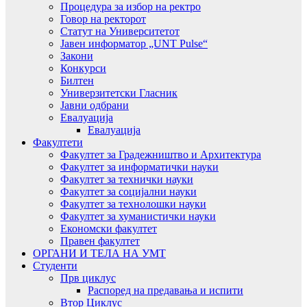
Процедура за избор на ректро
Говор на ректорот
Статут на Университетот
Јавен информатор „UNT Pulse“
Закони
Конкурси
Билтен
Универзитетски Гласник
Јавни одбрани
Евалуација
Евалуација
Факултети
Факултет за Градежништво и Архитектура
Факултет за информатички науки
Факултет за технички науки
Факултет за социјални науки
Факултет за технолошки науки
Факултет за хуманистички науки
Економски факултет
Правен факултет
ОРГАНИ И ТЕЛА НА УМТ
Студенти
Прв циклус
Распоред на предавањa и испити
Втор Циклус