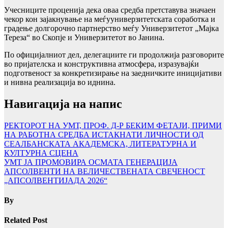
Учесниците проценија дека оваа средба претставува значаен
чекор кон зајакнување на меѓууниверзитетската соработка и
градење долгорочно партнерство меѓу Универзитетот „Мајка
Тереза“ во Скопје и Универзитетот во Јанина.
По официјалниот дел, делегациите ги продолжија разговорите
во пријателска и конструктивна атмосфера, изразувајќи
подготвеност за конкретизирање на заедничките иницијативи
и нивна реализација во иднина.
Навигација на напис
РЕКТОРОТ НА УMТ, ПРОФ. Д-Р БЕКИМ ФЕТАЈИ, ПРИМИ
НА РАБОТНА СРЕДБА ИСТАКНАТИ ЛИЧНОСТИ ОД
СЕАЛБАНСКАТА АКАДЕМСКА, ЛИТЕРАТУРНА И
КУЛТУРНА СЦЕНА
УМТ ЈА ПРОМОВИРА ОСМАТА ГЕНЕРАЦИЈА
АПСОЛВЕНТИ НА ВЕЛИЧЕСТВЕНАТА СВЕЧЕНОСТ
„АПСОЛВЕНТИЈАДА 2026“
By
Related Post