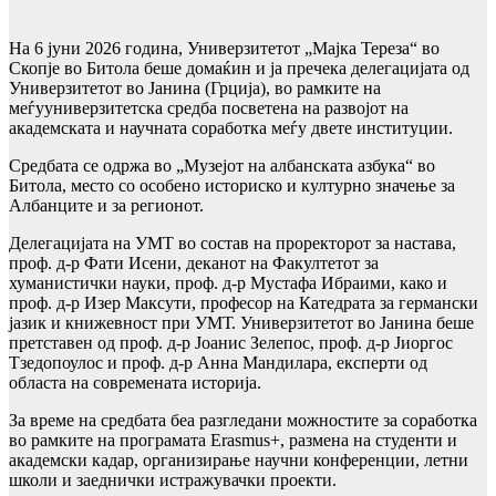
На 6 јуни 2026 година, Универзитетот „Мајка Тереза“ во
Скопје во Битола беше домаќин и ја пречека делегацијата од
Универзитетот во Јанина (Грција), во рамките на
меѓууниверзитетска средба посветена на развојот на
академската и научната соработка меѓу двете институции.
Средбата се одржа во „Музејот на албанската азбука“ во
Битола, место со особено историско и културно значење за
Албанците и за регионот.
Делегацијата на УМТ во состав на проректорот за настава,
проф. д-р Фати Исени, деканот на Факултетот за
хуманистички науки, проф. д-р Мустафа Ибраими, како и
проф. д-р Изер Максути, професор на Катедрата за германски
јазик и книжевност при УМТ. Универзитетот во Јанина беше
претставен од проф. д-р Јоанис Зелепос, проф. д-р Јиоргос
Тзедопоулос и проф. д-р Анна Мандилара, експерти од
областа на современата историја.
За време на средбата беа разгледани можностите за соработка
во рамките на програмата Erasmus+, размена на студенти и
академски кадар, организирање научни конференции, летни
школи и заеднички истражувачки проекти.