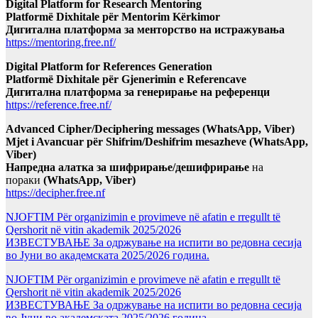
Digital Platform for Research Mentoring
Platformë Dixhitale për Mentorim Kërkimor
Дигитална платформа за менторство на истражувања
https://mentoring.free.nf/
Digital Platform for References Generation
Platformë Dixhitale për Gjenerimin e Referencave
Дигитална платформа за генерирање на референци
https://reference.free.nf/
Advanced Cipher/Deciphering messages (WhatsApp, Viber)
Mjet i Avancuar për Shifrim/Deshifrim mesazheve (WhatsApp,
Viber)
Напредна алатка за шифрирање/дешифрирање
на
пораки
(WhatsApp, Viber)
https://decipher.free.nf
NJOFTIM Për organizimin e provimeve në afatin e rregullt të
Qershorit në vitin akademik 2025/2026
ИЗВЕСТУВАЊЕ За одржување на испити во редовна сесија
во Јуни во академската 2025/2026 година.
NJOFTIM Për organizimin e provimeve në afatin e rregullt të
Qershorit në vitin akademik 2025/2026
ИЗВЕСТУВАЊЕ За одржување на испити во редовна сесија
во Јуни во академската 2025/2026 година.