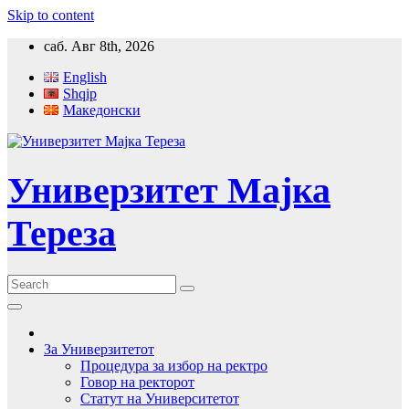
Skip to content
саб. Авг 8th, 2026
English
Shqip
Македонски
Универзитет Мајка
Тереза
За Универзитетот
Процедура за избор на ректро
Говор на ректорот
Статут на Университетот