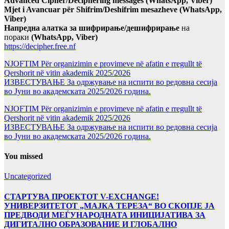
Advanced Cipher/Deciphering messages (WhatsApp, Viber)
Mjet i Avancuar për Shifrim/Deshifrim mesazheve (WhatsApp,
Viber)
Напредна алатка за шифрирање/дешифрирање
на
пораки
(WhatsApp, Viber)
https://decipher.free.nf
NJOFTIM Për organizimin e provimeve në afatin e rregullt të
Qershorit në vitin akademik 2025/2026
ИЗВЕСТУВАЊЕ За одржување на испити во редовна сесија
во Јуни во академската 2025/2026 година.
NJOFTIM Për organizimin e provimeve në afatin e rregullt të
Qershorit në vitin akademik 2025/2026
ИЗВЕСТУВАЊЕ За одржување на испити во редовна сесија
во Јуни во академската 2025/2026 година.
You missed
Uncategorized
СТАРТУВА ПРОЕКТОТ V-EXCHANGE!
УНИВЕРЗИТЕТОТ „МАЈКА ТЕРЕЗА“ ВО СКОПЈЕ ЈА
ПРЕДВОДИ МЕЃУНАРОДНАТА ИНИЦИЈАТИВА ЗА
ДИГИТАЛНО ОБРАЗОВАНИЕ И ГЛОБАЛНО