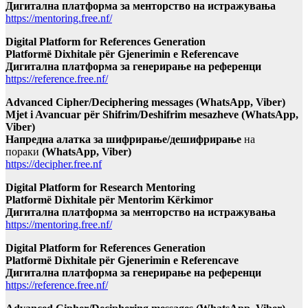
Дигитална платформа за менторство на истражувања
https://mentoring.free.nf/
Digital Platform for References Generation
Platformë Dixhitale për Gjenerimin e Referencave
Дигитална платформа за генерирање на референци
https://reference.free.nf/
Advanced Cipher/Deciphering messages (WhatsApp, Viber)
Mjet i Avancuar për Shifrim/Deshifrim mesazheve (WhatsApp,
Viber)
Напредна алатка за шифрирање/дешифрирање
на
пораки
(WhatsApp, Viber)
https://decipher.free.nf
Digital Platform for Research Mentoring
Platformë Dixhitale për Mentorim Kërkimor
Дигитална платформа за менторство на истражувања
https://mentoring.free.nf/
Digital Platform for References Generation
Platformë Dixhitale për Gjenerimin e Referencave
Дигитална платформа за генерирање на референци
https://reference.free.nf/