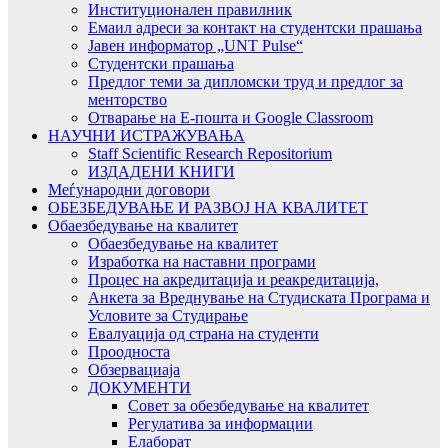
Институционален правилник
Емаил адреси за контакт на студентски прашања
Јавен информатор „UNT Pulse“
Студентски прашања
Предлог теми за дипломски труд и предлог за
менторство
Отварање на Е-пошта и Google Classroom
НАУЧНИ ИСТРАЖУВАЊА
Staff Scientific Research Repositorium
ИЗДАДЕНИ КНИГИ
Меѓународни договори
ОБЕЗБЕДУВАЊЕ И РАЗВОЈ НА КВАЛИТЕТ
Обаезбедување на квалитет
Обаезбедување на квалитет
Изработка на наставни програми
Процес на акредитација и реакредитација,
Анкета за Вреднување на Студиската Програма и
Условите за Студирање
Евалуација од страна на студенти
Проодноста
Обзервациаја
ДОКУМЕНТИ
Совет за обезбедување на квалитет
Регулатива за информации
Елаборат