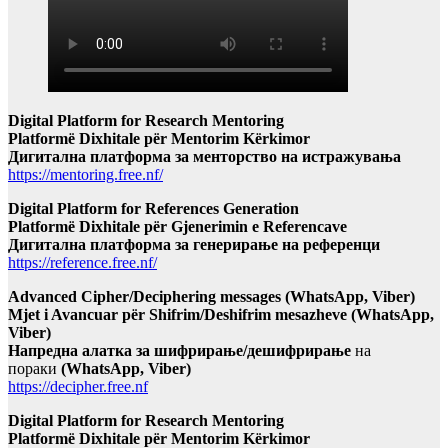
Digital Platform for Research Mentoring
Platformë Dixhitale për Mentorim Kërkimor
Дигитална платформа за менторство на истражувања
https://mentoring.free.nf/
Digital Platform for References Generation
Platformë Dixhitale për Gjenerimin e Referencave
Дигитална платформа за генерирање на референци
https://reference.free.nf/
Advanced Cipher/Deciphering messages (WhatsApp, Viber)
Mjet i Avancuar për Shifrim/Deshifrim mesazheve (WhatsApp,
Viber)
Напредна алатка за шифрирање/дешифрирање
на
пораки
(WhatsApp, Viber)
https://decipher.free.nf
Digital Platform for Research Mentoring
Platformë Dixhitale për Mentorim Kërkimor