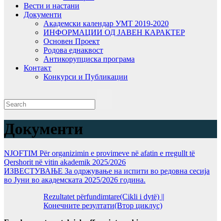
Вести и настани
Документи
Академски календар УМТ 2019-2020
ИНФОРМАЦИИ ОД ЈАВЕН КАРАКТЕР
Основен Проект
Родова еднаквост
Антикорупциска програма
Контакт
Конкурси и Публикации
Документи
NJOFTIM Për organizimin e provimeve në afatin e rregullt të
Qershorit në vitin akademik 2025/2026
ИЗВЕСТУВАЊЕ За одржување на испити во редовна сесија
во Јуни во академската 2025/2026 година.
Rezultatet përfundimtare(Cikli i dytë) ||
Конечните резултати(Втор циклус)