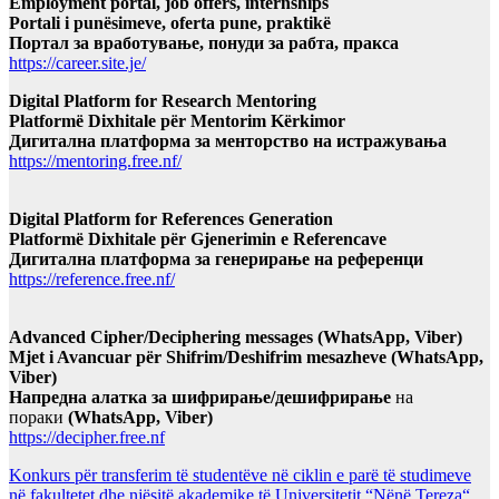
Employment portal, job offers, internships
Portali i punësimeve, oferta pune, praktikë
Портал за вработување, понуди за рабта, пракса
https://career.site.je/
Digital Platform for Research Mentoring
Platformë Dixhitale për Mentorim Kërkimor
Дигитална платформа за менторство на истражувања
https://mentoring.free.nf/
Digital Platform for References Generation
Platformë Dixhitale për Gjenerimin e Referencave
Дигитална платформа за генерирање на референци
https://reference.free.nf/
Advanced Cipher/Deciphering messages (WhatsApp, Viber)
Mjet i Avancuar për Shifrim/Deshifrim mesazheve (WhatsApp,
Viber)
Напредна алатка за шифрирање/дешифрирање
на
пораки
(WhatsApp, Viber)
https://decipher.free.nf
Konkurs për transferim të studentëve në ciklin e parë të studimeve
në fakultetet dhe njësitë akademike të Universitetit “Nënë Tereza“