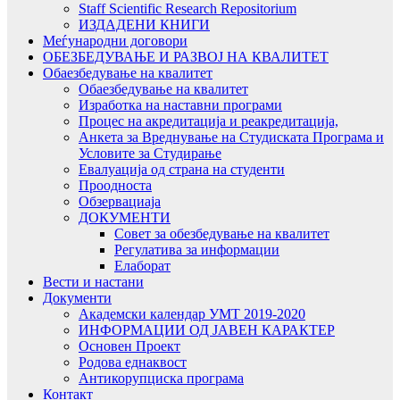
Staff Scientific Research Repositorium
ИЗДАДЕНИ КНИГИ
Меѓународни договори
ОБЕЗБЕДУВАЊЕ И РАЗВОЈ НА КВАЛИТЕТ
Обаезбедување на квалитет
Обаезбедување на квалитет
Изработка на наставни програми
Процес на акредитација и реакредитација,
Анкета за Вреднување на Студиската Програма и
Условите за Студирање
Евалуација од страна на студенти
Проодноста
Обзервациаја
ДОКУМЕНТИ
Совет за обезбедување на квалитет
Регулатива за информации
Елаборат
Вести и настани
Документи
Академски календар УМТ 2019-2020
ИНФОРМАЦИИ ОД ЈАВЕН КАРАКТЕР
Основен Проект
Родова еднаквост
Антикорупциска програма
Контакт