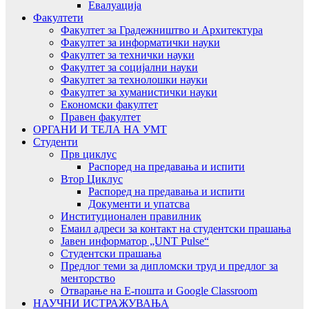
Евалуација
Факултети
Факултет за Градежништво и Архитектура
Факултет за информатички науки
Факултет за технички науки
Факултет за социјални науки
Факултет за технолошки науки
Факултет за хуманистички науки
Економски факултет
Правен факултет
ОРГАНИ И ТЕЛА НА УМТ
Студенти
Прв циклус
Распоред на предавањa и испити
Втор Циклус
Распоред на предавањa и испити
Документи и упатсва
Институционален правилник
Емаил адреси за контакт на студентски прашања
Јавен информатор „UNT Pulse“
Студентски прашања
Предлог теми за дипломски труд и предлог за
менторство
Отварање на Е-пошта и Google Classroom
НАУЧНИ ИСТРАЖУВАЊА