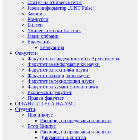
Статут на Университетот
Јавен информатор „UNT Pulse“
Закони
Конкурси
Билтен
Универзитетски Гласник
Јавни одбрани
Евалуација
Евалуација
Факултети
Факултет за Градежништво и Архитектура
Факултет за информатички науки
Факултет за технички науки
Факултет за социјални науки
Факултет за технолошки науки
Факултет за хуманистички науки
Економски факултет
Правен факултет
ОРГАНИ И ТЕЛА НА УМТ
Студенти
Прв циклус
Распоред на предавањa и испити
Втор Циклус
Распоред на предавањa и испити
Документи и упатсва