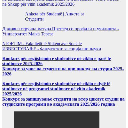
në Shkup për vitin akademik 2025/2026
Anketa për Studentë | Анкета за
Студенти
Државна стручна матура Преглед со профили и училишта -
Универзитет Мајка Тереза
NJOFTIM - Fakultetit të Shkencave Sociale
ИЗВЕСТУВАЊЕ - Факултетот за социјални науки
Konkurs për regjistrimin e studentëve në ciklin e parë te
studimeve 2025-2026
Конкурс за упис на студенти на прв циклус на студии 2025-
2026
Konkurs për regjistrimin e studentëve në ciklin e dytë të
studimeve në programet studimore në vitin akademik
2025/2026
Конкурс за запишување студенти на втор циклус студии на
студиските програми во академската 2025/2026 година