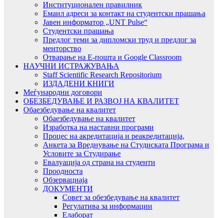
Институционален правилник
Емаил адреси за контакт на студентски прашања
Јавен информатор „UNT Pulse“
Студентски прашања
Предлог теми за дипломски труд и предлог за
менторство
Отварање на Е-пошта и Google Classroom
НАУЧНИ ИСТРАЖУВАЊА
Staff Scientific Research Repositorium
ИЗДАДЕНИ КНИГИ
Меѓународни договори
ОБЕЗБЕДУВАЊЕ И РАЗВОЈ НА КВАЛИТЕТ
Обаезбедување на квалитет
Обаезбедување на квалитет
Изработка на наставни програми
Процес на акредитација и реакредитација,
Анкета за Вреднување на Студиската Програма и
Условите за Студирање
Евалуација од страна на студенти
Проодноста
Обзервациаја
ДОКУМЕНТИ
Совет за обезбедување на квалитет
Регулатива за информации
Елаборат