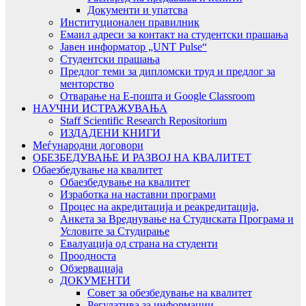
Документи и упатсва
Институционален правилник
Емаил адреси за контакт на студентски прашања
Јавен информатор „UNT Pulse“
Студентски прашања
Предлог теми за дипломски труд и предлог за
менторство
Отварање на Е-пошта и Google Classroom
НАУЧНИ ИСТРАЖУВАЊА
Staff Scientific Research Repositorium
ИЗДАДЕНИ КНИГИ
Меѓународни договори
ОБЕЗБЕДУВАЊЕ И РАЗВОЈ НА КВАЛИТЕТ
Обаезбедување на квалитет
Обаезбедување на квалитет
Изработка на наставни програми
Процес на акредитација и реакредитација,
Анкета за Вреднување на Студиската Програма и
Условите за Студирање
Евалуација од страна на студенти
Проодноста
Обзервациаја
ДОКУМЕНТИ
Совет за обезбедување на квалитет
Регулатива за информации