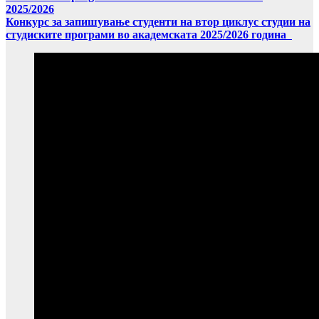
2025/2026
Конкурс за запишување студенти на втор циклус студии на
студиските програми во академската 2025/2026 година