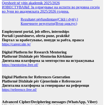
Qershorit në vitin akademik 2025/2026
ИЗВЕСТУВАЊЕ За одржување на испити во редовна сесија
во Јуни во академската 2025/2026 година.
Rezultatet përfundimtare(Cikli i dytë) ||
Конечните резултати(Втор циклус)
Employment portal, job offers, internships
Portali i punësimeve, oferta pune, praktikë
Портал за вработување, понуди за рабта, пракса
https://career.site.je/
Digital Platform for Research Mentoring
Platformë Dixhitale për Mentorim Kërkimor
Дигитална платформа за менторство на истражувања
https://mentoring.free.nf/
Digital Platform for References Generation
Platformë Dixhitale për Gjenerimin e Referencave
Дигитална платформа за генерирање на референци
https://reference.free.nf/
Advanced Cipher/Deciphering messages (WhatsApp, Viber)