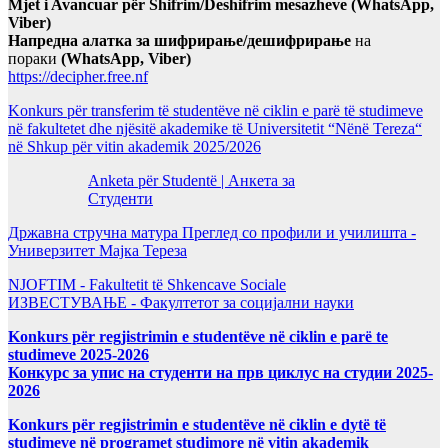
Mjet i Avancuar për Shifrim/Deshifrim mesazheve (WhatsApp,
Viber)
Напредна алатка за шифрирање/дешифрирање
на
пораки
(WhatsApp, Viber)
https://decipher.free.nf
Konkurs për transferim të studentëve në ciklin e parë të studimeve
në fakultetet dhe njësitë akademike të Universitetit “Nënë Tereza“
në Shkup për vitin akademik 2025/2026
Anketa për Studentë | Анкета за
Студенти
Државна стручна матура Преглед со профили и училишта -
Универзитет Мајка Тереза
NJOFTIM - Fakultetit të Shkencave Sociale
ИЗВЕСТУВАЊЕ - Факултетот за социјални науки
Konkurs për regjistrimin e studentëve në ciklin e parë te
studimeve 2025-2026
Конкурс за упис на студенти на прв циклус на студии 2025-
2026
Konkurs për regjistrimin e studentëve në ciklin e dytë të
studimeve në programet studimore në vitin akademik