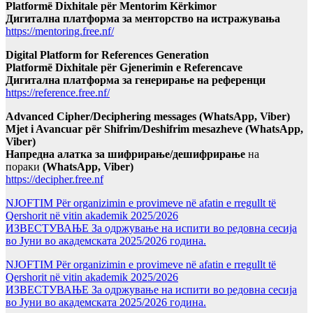
Platformë Dixhitale për Mentorim Kërkimor
Дигитална платформа за менторство на истражувања
https://mentoring.free.nf/
Digital Platform for References Generation
Platformë Dixhitale për Gjenerimin e Referencave
Дигитална платформа за генерирање на референци
https://reference.free.nf/
Advanced Cipher/Deciphering messages (WhatsApp, Viber)
Mjet i Avancuar për Shifrim/Deshifrim mesazheve (WhatsApp,
Viber)
Напредна алатка за шифрирање/дешифрирање
на
пораки
(WhatsApp, Viber)
https://decipher.free.nf
NJOFTIM Për organizimin e provimeve në afatin e rregullt të
Qershorit në vitin akademik 2025/2026
ИЗВЕСТУВАЊЕ За одржување на испити во редовна сесија
во Јуни во академската 2025/2026 година.
NJOFTIM Për organizimin e provimeve në afatin e rregullt të
Qershorit në vitin akademik 2025/2026
ИЗВЕСТУВАЊЕ За одржување на испити во редовна сесија
во Јуни во академската 2025/2026 година.