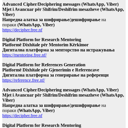
Advanced Cipher/Deciphering messages (WhatsApp, Viber)
Mjet i Avancuar për Shifrim/Deshifrim mesazheve (WhatsApp,
Viber)
Напредна алатка за шифрирање/дешифрирање
на
пораки
(WhatsApp, Viber)
https://decipher.free.nf
Digital Platform for Research Mentoring
Platformë Dixhitale për Mentorim Kërkimor
Дигитална платформа за менторство на истражувања
https://mentoring.free.nf/
Digital Platform for References Generation
Platformë Dixhitale për Gjenerimin e Referencave
Дигитална платформа за генерирање на референци
https://reference.free.nf/
Advanced Cipher/Deciphering messages (WhatsApp, Viber)
Mjet i Avancuar për Shifrim/Deshifrim mesazheve (WhatsApp,
Viber)
Напредна алатка за шифрирање/дешифрирање
на
пораки
(WhatsApp, Viber)
https://decipher.free.nf
Digital Platform for Research Mentoring