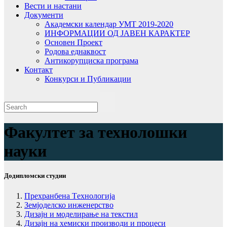
Вести и настани
Документи
Академски календар УМТ 2019-2020
ИНФОРМАЦИИ ОД ЈАВЕН КАРАКТЕР
Основен Проект
Родова еднаквост
Антикорупциска програма
Контакт
Конкурси и Публикации
Факултет за технолошки
науки
Додипломски студии
Прехранбена Tехнологија
Земјоделско инженерство
Дизајн и моделирање на текстил
Дизајн на хемиски производи и процеси