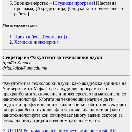
Биоинженерство – [
Студиска програма
] [Наставна
програма] [Акредитација] [Одлука за отпочнување со
работа]
Магистерски студии
Прехранбена Tехнологија
Хемиски инженеринг
Cекретар на Факултетот за технолошки науки
Дрита Калиси
drita.kalisi@unt.edu.mk
Факултетот за технолошки науки, како академска единица на
Универзитетот Мајка Тереза нуди две програми и тоа:
прехранбената технологија и инженерeство на материјали со
нанотехнологија. Улогата на технолошки науки е да ги
подготви професионалните кадри кои ќе работат во секторот
на прехранбена технологија и технологија на материјали и
нанотехнологијата кои сочинуваат многу важни сектори за
развој на индустријата и економијата на земјата.
NJOFTIM Për organizimin e provimeve në afatin e rregullt të