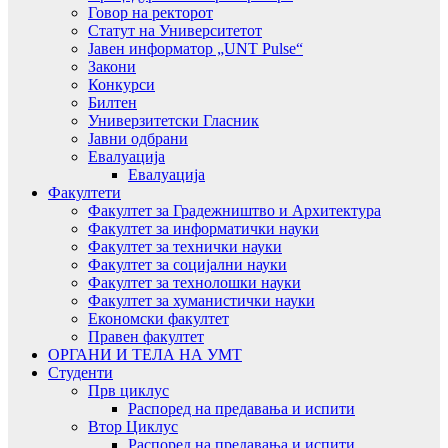
Говор на ректорот
Статут на Университетот
Јавен информатор „UNT Pulse“
Закони
Конкурси
Билтен
Универзитетски Гласник
Јавни одбрани
Евалуација
Евалуација
Факултети
Факултет за Градежништво и Архитектура
Факултет за информатички науки
Факултет за технички науки
Факултет за социјални науки
Факултет за технолошки науки
Факултет за хуманистички науки
Економски факултет
Правен факултет
ОРГАНИ И ТЕЛА НА УМТ
Студенти
Прв циклус
Распоред на предавањa и испити
Втор Циклус
Распоред на предавањa и испити