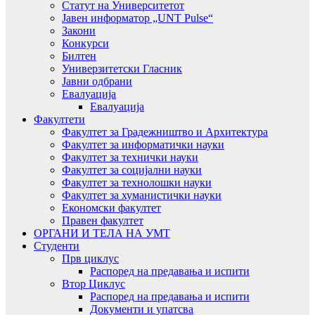
Статут на Университетот
Јавен информатор „UNT Pulse“
Закони
Конкурси
Билтен
Универзитетски Гласник
Јавни одбрани
Евалуација
Евалуација
Факултети
Факултет за Градежништво и Архитектура
Факултет за информатички науки
Факултет за технички науки
Факултет за социјални науки
Факултет за технолошки науки
Факултет за хуманистички науки
Економски факултет
Правен факултет
ОРГАНИ И ТЕЛА НА УМТ
Студенти
Прв циклус
Распоред на предавањa и испити
Втор Циклус
Распоред на предавањa и испити
Документи и упатсва