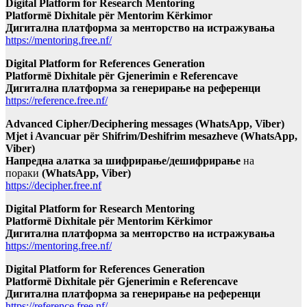
Digital Platform for Research Mentoring
Platformë Dixhitale për Mentorim Kërkimor
Дигитална платформа за менторство на истражувања
https://mentoring.free.nf/
Digital Platform for References Generation
Platformë Dixhitale për Gjenerimin e Referencave
Дигитална платформа за генерирање на референци
https://reference.free.nf/
Advanced Cipher/Deciphering messages (WhatsApp, Viber)
Mjet i Avancuar për Shifrim/Deshifrim mesazheve (WhatsApp,
Viber)
Напредна алатка за шифрирање/дешифрирање
на
пораки
(WhatsApp, Viber)
https://decipher.free.nf
Digital Platform for Research Mentoring
Platformë Dixhitale për Mentorim Kërkimor
Дигитална платформа за менторство на истражувања
https://mentoring.free.nf/
Digital Platform for References Generation
Platformë Dixhitale për Gjenerimin e Referencave
Дигитална платформа за генерирање на референци
https://reference.free.nf/