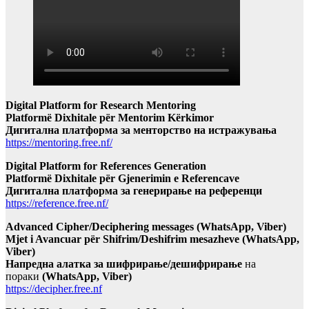
Digital Platform for Research Mentoring
Platformë Dixhitale për Mentorim Kërkimor
Дигитална платформа за менторство на истражувања
https://mentoring.free.nf/
Digital Platform for References Generation
Platformë Dixhitale për Gjenerimin e Referencave
Дигитална платформа за генерирање на референци
https://reference.free.nf/
Advanced Cipher/Deciphering messages (WhatsApp, Viber)
Mjet i Avancuar për Shifrim/Deshifrim mesazheve (WhatsApp,
Viber)
Напредна алатка за шифрирање/дешифрирање
на
пораки
(WhatsApp, Viber)
https://decipher.free.nf