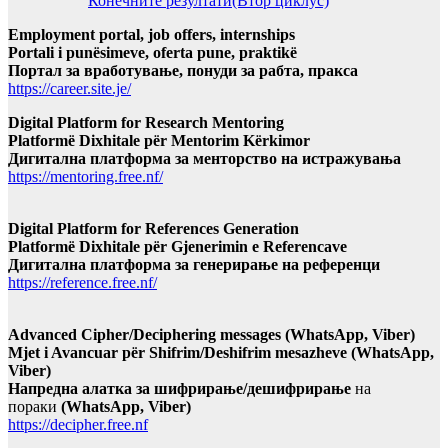
Конечните резултати(Втор циклус)
Employment portal, job offers, internships
Portali i punësimeve, oferta pune, praktikë
Портал за вработување, понуди за рабта, пракса
https://career.site.je/
Digital Platform for Research Mentoring
Platformë Dixhitale për Mentorim Kërkimor
Дигитална платформа за менторство на истражувања
https://mentoring.free.nf/
Digital Platform for References Generation
Platformë Dixhitale për Gjenerimin e Referencave
Дигитална платформа за генерирање на референци
https://reference.free.nf/
Advanced Cipher/Deciphering messages (WhatsApp, Viber)
Mjet i Avancuar për Shifrim/Deshifrim mesazheve (WhatsApp,
Viber)
Напредна алатка за шифрирање/дешифрирање
на
пораки
(WhatsApp, Viber)
https://decipher.free.nf