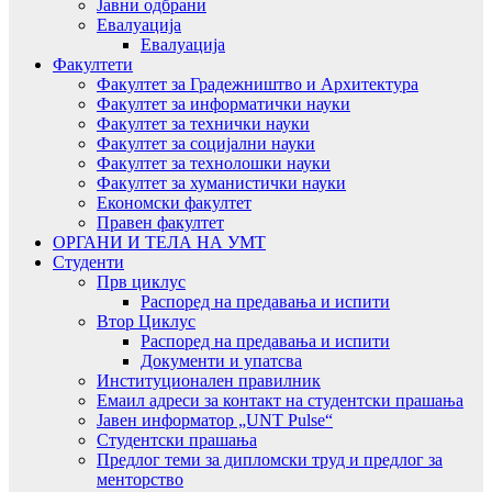
Јавни одбрани
Евалуација
Евалуација
Факултети
Факултет за Градежништво и Архитектура
Факултет за информатички науки
Факултет за технички науки
Факултет за социјални науки
Факултет за технолошки науки
Факултет за хуманистички науки
Економски факултет
Правен факултет
ОРГАНИ И ТЕЛА НА УМТ
Студенти
Прв циклус
Распоред на предавањa и испити
Втор Циклус
Распоред на предавањa и испити
Документи и упатсва
Институционален правилник
Емаил адреси за контакт на студентски прашања
Јавен информатор „UNT Pulse“
Студентски прашања
Предлог теми за дипломски труд и предлог за
менторство