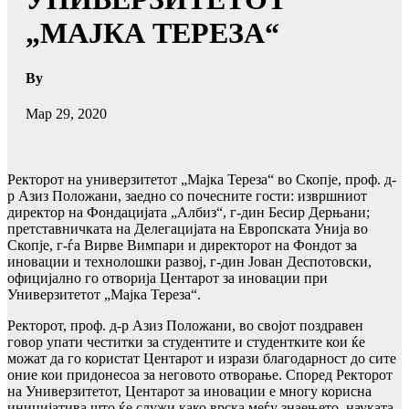
„МАЈКА ТЕРЕЗА“
By
Мар 29, 2020
Ректорот на универзитетот „Мајка Тереза“ во Скопје, проф. д-
р Азиз Положани, заедно со почесните гости: извршниот
директор на Фондацијата „Албиз“, г-дин Бесир Дерњани;
претставничката на Делегацијата на Европската Унија во
Скопје, г-ѓа Вирве Вимпари и директорот на Фондот за
иновации и технолошки развој, г-дин Јован Деспотовски,
официјално го отворија Центарот за иновации при
Универзитетот „Мајка Тереза“.
Ректорот, проф. д-р Азиз Положани, во својот поздравен
говор упати честитки за студентите и студентките кои ќе
можат да го користат Центарот и изрази благодарност до сите
оние кои придонесоа за неговото отворање. Според Ректорот
на Универзитетот, Центарот за иновации е многу корисна
иницијатива што ќе служи како врска меѓу знаењето, науката