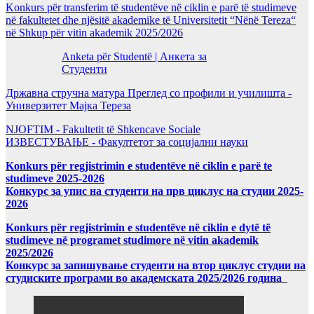
Konkurs për transferim të studentëve në ciklin e parë të studimeve
në fakultetet dhe njësitë akademike të Universitetit “Nënë Tereza“
në Shkup për vitin akademik 2025/2026
Anketa për Studentë | Анкета за
Студенти
Државна стручна матура Преглед со профили и училишта -
Универзитет Мајка Тереза
NJOFTIM - Fakultetit të Shkencave Sociale
ИЗВЕСТУВАЊЕ - Факултетот за социјални науки
Konkurs për regjistrimin e studentëve në ciklin e parë te
studimeve 2025-2026
Конкурс за упис на студенти на прв циклус на студии 2025-
2026
Konkurs për regjistrimin e studentëve në ciklin e dytë të
studimeve në programet studimore në vitin akademik
2025/2026
Конкурс за запишување студенти на втор циклус студии на
студиските програми во академската 2025/2026 година