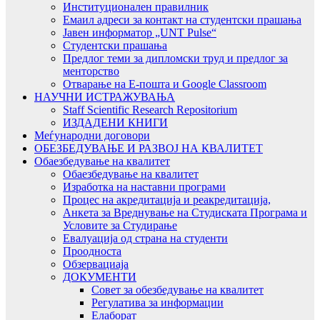
Институционален правилник
Емаил адреси за контакт на студентски прашања
Јавен информатор „UNT Pulse“
Студентски прашања
Предлог теми за дипломски труд и предлог за
менторство
Отварање на Е-пошта и Google Classroom
НАУЧНИ ИСТРАЖУВАЊА
Staff Scientific Research Repositorium
ИЗДАДЕНИ КНИГИ
Меѓународни договори
ОБЕЗБЕДУВАЊЕ И РАЗВОЈ НА КВАЛИТЕТ
Обаезбедување на квалитет
Обаезбедување на квалитет
Изработка на наставни програми
Процес на акредитација и реакредитација,
Анкета за Вреднување на Студиската Програма и
Условите за Студирање
Евалуација од страна на студенти
Проодноста
Обзервациаја
ДОКУМЕНТИ
Совет за обезбедување на квалитет
Регулатива за информации
Елаборат