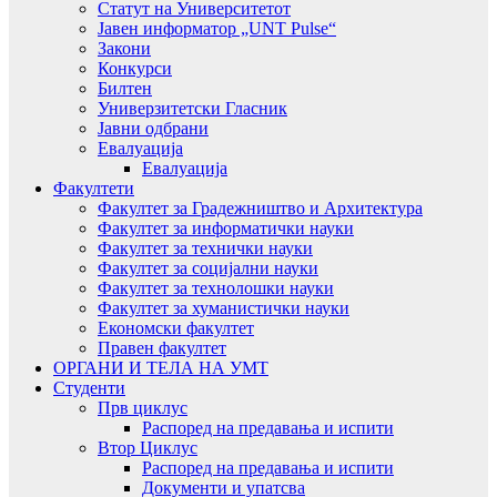
Статут на Университетот
Јавен информатор „UNT Pulse“
Закони
Конкурси
Билтен
Универзитетски Гласник
Јавни одбрани
Евалуација
Евалуација
Факултети
Факултет за Градежништво и Архитектура
Факултет за информатички науки
Факултет за технички науки
Факултет за социјални науки
Факултет за технолошки науки
Факултет за хуманистички науки
Економски факултет
Правен факултет
ОРГАНИ И ТЕЛА НА УМТ
Студенти
Прв циклус
Распоред на предавањa и испити
Втор Циклус
Распоред на предавањa и испити
Документи и упатсва