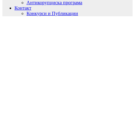
Антикорупциска програма
Контакт
Конкурси и Публикации