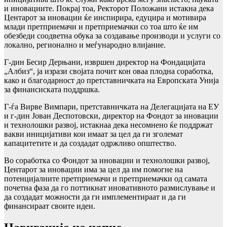
и иновациите. Покрај тоа, Ректорот Положани истакна дека
Центарот за иновации ќе инспирира, едуцира и мотивира
млади претприемачи и претприемачки со тоа што ќе им
обезбеди соодветна обука за создавање производи и услуги со
локално, регионално и меѓународно влијание.
Г-дин Бесир Дерњани, извршен директор на Фондацијата
„Албиз“, ја изрази својата почит кон оваа плодна соработка,
како и благодарност до претставничката на Европската Унија
за финансиската поддршка.
Г-ѓа Вирве Вимпари, претставничката на Делегацијата на ЕУ
и г-дин Јован Деспотовски, директор на Фондот за иновации
и технолошки развој, истакнаа дека несомнено ќе поддржат
вакви иницијативи кои имаат за цел да ги зголемат
капацитетите и да создадат одржливо општество.
Во соработка со Фондот за иновации и технолошки развој,
Центарот за иновации има за цел да им помогне на
потенцијалните претприемачи и претприемачки од самата
почетна фаза да го поттикнат иновативното размислување и
да создадат можности да ги имплементираат и да ги
финансираат своите идеи.