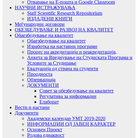
Отварање на Е-пошта и Google Classroom
НАУЧНИ ИСТРАЖУВАЊА
Staff Scientific Research Repositorium
ИЗДАДЕНИ КНИГИ
Меѓународни договори
ОБЕЗБЕДУВАЊЕ И РАЗВОЈ НА КВАЛИТЕТ
Обаезбедување на квалитет
Обаезбедување на квалитет
Изработка на наставни програми
Процес на акредитација и реакредитација,
Анкета за Вреднување на Студиската Програма и
Условите за Студирање
Евалуација од страна на студенти
Проодноста
Обзервациаја
ДОКУМЕНТИ
Совет за обезбедување на квалитет
Регулатива за информации
Елаборат
Вести и настани
Документи
Академски календар УМТ 2019-2020
ИНФОРМАЦИИ ОД ЈАВЕН КАРАКТЕР
Основен Проект
Родова еднаквост