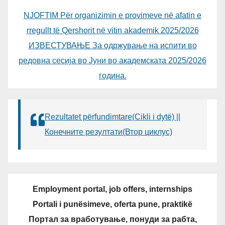
NJOFTIM Për organizimin e provimeve në afatin e
rregullt të Qershorit në vitin akademik 2025/2026
ИЗВЕСТУВАЊЕ За одржување на испити во
редовна сесија во Јуни во академската 2025/2026
година.
Rezultatet përfundimtare(Cikli i dytë) ||
Конечните резултати(Втор циклус)
Employment portal, job offers, internships
Portali i punësimeve, oferta pune, praktikë
Портал за вработување, понуди за рабта,