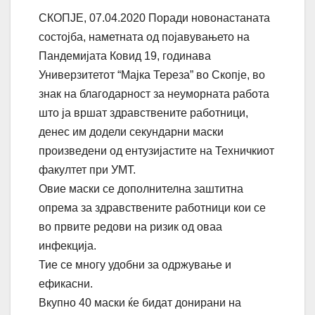
СКОПЈЕ, 07.04.2020 Поради новонастаната
состојба, наметната од појавувањето на
Пандемијата Ковид 19, годинава
Универзитетот “Мајка Тереза” во Скопје, во
знак на благодарност за неуморната работа
што ја вршат здравствените работници,
денес им додели секундарни маски
произведени од ентузијастите на Техничкиот
факултет при УМТ.
Овие маски се дополнителна заштитна
опрема за здравствените работници кои се
во првите редови на ризик од оваа
инфекција.
Тие се многу удобни за одржување и
ефикасни.
Вкупно 40 маски ќе бидат донирани на