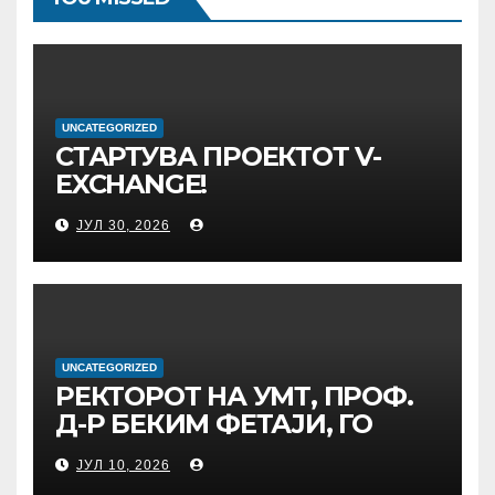
UNCATEGORIZED
СТАРТУВА ПРОЕКТОТ V-
EXCHANGE!
УНИВЕРЗИТЕТОТ „МАЈКА
ЈУЛ 30, 2026
ТЕРЕЗА“ ВО СКОПЈЕ ЈА
ПРЕДВОДИ
МЕЃУНАРОДНАТА
ИНИЦИЈАТИВА ЗА
ДИГИТАЛНО
ОБРАЗОВАНИЕ И
UNCATEGORIZED
РЕКТОРОТ НА УМТ, ПРОФ.
ГЛОБАЛНО ГРАЃАНСТВО
Д-Р БЕКИМ ФЕТАЈИ, ГО
ПРЕЧЕКА НА ОФИЦИЈАЛНА
ЈУЛ 10, 2026
СРЕДБА ГЕНЕРАЛНИОТ