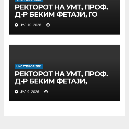
ГЛОБАЛНО ГРАЃАНСТВО
РЕКТОРОТ НА УМТ, ПРОФ.
Д-Р БЕКИМ ФЕТАЈИ, ГО
ПРЕЧЕКА НА ОФИЦИЈАЛНА
ЈУЛ 10, 2026
СРЕДБА ГЕНЕРАЛНИОТ
ДИРЕКТОР НА АД МЕПСО,
Д-Р БУРИМ ЛАТИФИ
UNCATEGORIZED
РЕКТОРОТ НА УМТ, ПРОФ.
Д-Р БЕКИМ ФЕТАЈИ,
ОДРЖА РАБОТНА СРЕДБА
ЈУЛ 9, 2026
СО ДИРЕКТОРОТ ОД
УНИВЕРЗИТЕТОТ SUBÜ ОД
ТУРЦИЈА, ВОНР. ПРОФ. Д-Р
АЛИ ЕРДУМАН