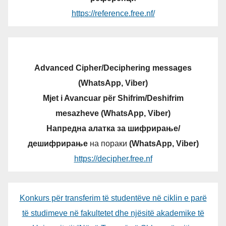
https://reference.free.nf/
Advanced Cipher/Deciphering messages
(WhatsApp, Viber)
Mjet i Avancuar për Shifrim/Deshifrim
mesazheve (WhatsApp, Viber)
Напредна алатка за шифрирање/
дешифрирање
на пораки
(WhatsApp, Viber)
https://decipher.free.nf
Konkurs për transferim të studentëve në ciklin e parë
të studimeve në fakultetet dhe njësitë akademike të