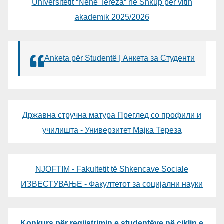
Universitetit “Nënë Tereza“ në Shkup për vitin
akademik 2025/2026
Anketa për Studentë | Анкета за Студенти
Државна стручна матура Преглед со профили и
училишта - Универзитет Мајка Тереза
NJOFTIM - Fakultetit të Shkencave Sociale
ИЗВЕСТУВАЊЕ - Факултетот за социјални науки
Konkurs për regjistrimin e studentëve në ciklin e