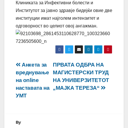
Клиниката за Инфективни болести и
Институтот за јавно здравје бидејќи овие две
институции имат најголем интензитет и
одговорност во целиот овој ангажман.
Навигација
Анкета за
ПРВАТА ОДБРА НА
вреднување
МАГИСТЕРСКИ ТРУД
на
на online
НА УНИВЕРЗИТЕТОТ
напис
наставата на
„МАЈКА ТЕРЕЗА“
УМТ
By