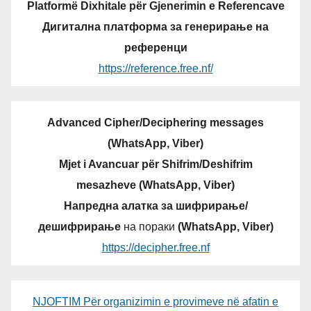
Platformë Dixhitale për Gjenerimin e Referencave
Дигитална платформа за генерирање на
референци
https://reference.free.nf/
Advanced Cipher/Deciphering messages
(WhatsApp, Viber)
Mjet i Avancuar për Shifrim/Deshifrim
mesazheve (WhatsApp, Viber)
Напредна алатка за шифрирање/
дешифрирање
на пораки
(WhatsApp, Viber)
https://decipher.free.nf
NJOFTIM Për organizimin e provimeve në afatin e