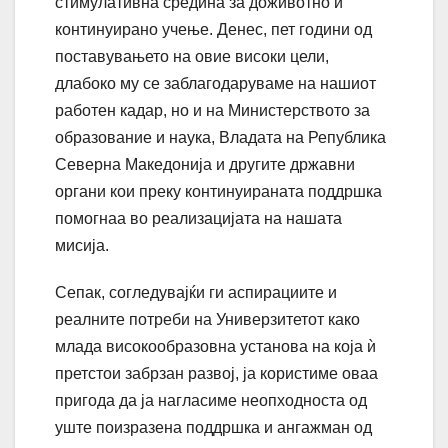
стимулативна средина за доживотно и
континуирано учење. Денес, пет години од
поставувањето на овие високи цели,
длабоко му се заблагодаруваме на нашиот
работен кадар, но и на Министерството за
образование и наука, Владата на Република
Северна Македонија и другите државни
органи кои преку континуираната поддршка
помогнаа во реализацијата на нашата
мисија.
Сепак, согледувајќи ги аспирациите и
реалните потреби на Универзитетот како
млада високообразовна установа на која ѝ
претстои забрзан развој, ја користиме оваа
пригода да ја нагласиме неопходноста од
уште поизразена поддршка и ангажман од