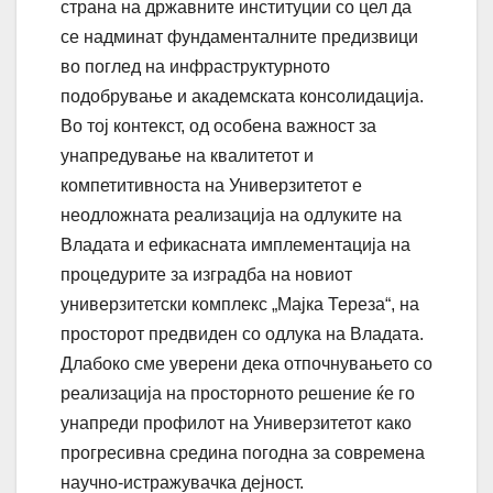
страна на државните институции со цел да
се надминат фундаменталните предизвици
во поглед на инфраструктурното
подобрување и академската консолидација.
Во тој контекст, од особена важност за
унапредување на квалитетот и
компетитивноста на Универзитетот е
неодложната реализација на одлуките на
Владата и ефикасната имплементација на
процедурите за изградба на новиот
универзитетски комплекс „Мајка Тереза“, на
просторот предвиден со одлука на Владата.
Длабоко сме уверени дека отпочнувањето со
реализација на просторното решение ќе го
унапреди профилот на Универзитетот како
прогресивна средина погодна за современа
научно-истражувачка дејност.