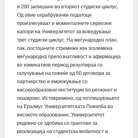
и 200 запишани во вториот студиски циклус.
Од овие охрабрувачки податоци
произлегуваат и моменталните сериозни
напори на Универзитетот за воведување
трет студиски циклус. На меѓународен план,
пак, постојаните стремежи кон зголемена
меѓународна препознатливост и афирмација
во изминатиов период резултираа со
склучување на повеќе од 50 договори за
партнерство и вмрежување со
високообразовни институции во регионот и
пошироко. Истовремено, од потпишувањето
на Еразмус Универзитетската Повелба во
високото образование, Универзитетот
редовно се здобива со грантови за
реализација на студентска мобилност и