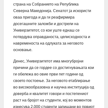
страна на Собранието на Република
Северна Македонија. Сенатот ја искористи
оваа пригода и да ги реафирмира
досегашните заложби и дострели на
Универзитетот, со кои уште еднаш се
потврдува оправданоста, целисходноста и
навременоста на одлуката за неговото
основање.
Денес, Универзитетот има многубројни
причини да се гордее со достигнувањата кои
ги обележа во овие први пет години од
своето постоење. За неговото етаблирање
во високообразовна и научна институција од
доверба и квалитет говори и постепениот
раст на бројот на студенти, кој во моментов
изнесува 2.000 студенти запишани во првиот