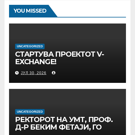
YOU MISSED
UNCATEGORIZED
СТАРТУВА ПРОЕКТОТ V-
EXCHANGE!
УНИВЕРЗИТЕТОТ „МАЈКА
ЈУЛ 30, 2026
ТЕРЕЗА“ ВО СКОПЈЕ ЈА
ПРЕДВОДИ
МЕЃУНАРОДНАТА
ИНИЦИЈАТИВА ЗА
ДИГИТАЛНО
ОБРАЗОВАНИЕ И
UNCATEGORIZED
РЕКТОРОТ НА УМТ, ПРОФ.
ГЛОБАЛНО ГРАЃАНСТВО
Д-Р БЕКИМ ФЕТАЈИ, ГО
ПРЕЧЕКА НА ОФИЦИЈАЛНА