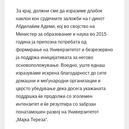
За крај, должни сме да изразиме длабок
наклон кон срдечните заложби на г-динот
Абдилаќим Адеми, кој во својство на
Министер за образование и наука во 2015
година ја препозна потребата од
формирање на Универзитетот и безрезервно
ја поддржа иницијативата за негово
основоположување. Воедно, уште еднаш
изразуваме искрена благодарност до сите
домашни и меѓународни организации и
цврсто убедување дека досега укажаната
поддршка ќе продолжи со зголемен
интензитет и ќе резултира со забрзан
понатамошен развој на Универзитетот
„Мајка Тереза“.