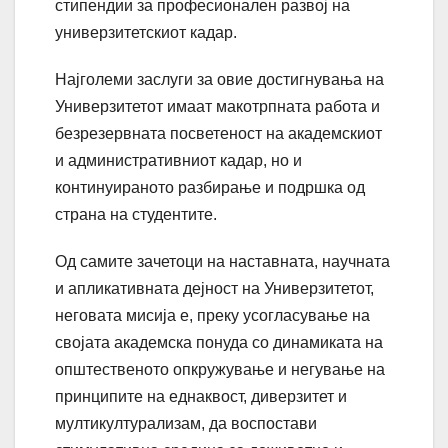
стипендии за професионален развој на
универзитетскиот кадар.
Најголеми заслуги за овие достигнувања на
Универзитетот имаат макотрпната работа и
безрезервната посветеност на академскиот
и административниот кадар, но и
континуираното разбирање и подршка од
страна на студентите.
Од самите зачетоци на наставната, научната
и апликативната дејност на Универзитетот,
неговата мисија е, преку усогласување на
својата академска понуда со динамиката на
општественото опкружување и негување на
принципите на еднаквост, диверзитет и
мултикултурализам, да воспостави