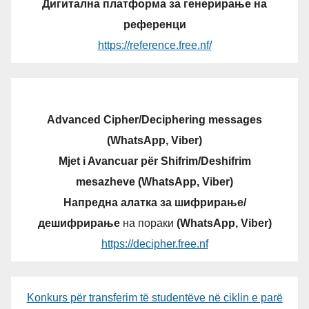
Дигитална платформа за генерирање на
референци
https://reference.free.nf/
Advanced Cipher/Deciphering messages
(WhatsApp, Viber)
Mjet i Avancuar për Shifrim/Deshifrim
mesazheve (WhatsApp, Viber)
Напредна алатка за шифрирање/
дешифрирање
на пораки
(WhatsApp, Viber)
https://decipher.free.nf
Konkurs për transferim të studentëve në ciklin e parë