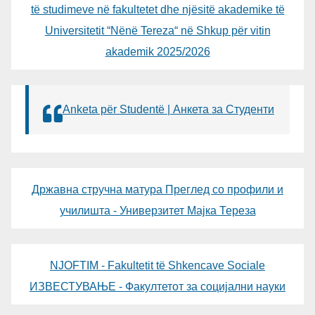
të studimeve në fakultetet dhe njësitë akademike të
Universitetit “Nënë Tereza“ në Shkup për vitin
akademik 2025/2026
Anketa për Studentë | Анкета за Студенти
Државна стручна матура Преглед со профили и
училишта - Универзитет Мајка Тереза
NJOFTIM - Fakultetit të Shkencave Sociale
ИЗВЕСТУВАЊЕ - Факултетот за социјални науки