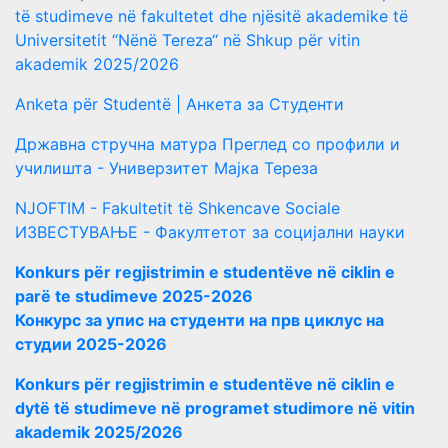
të studimeve në fakultetet dhe njësitë akademike të
Universitetit “Nënë Tereza“ në Shkup për vitin
akademik 2025/2026
Anketa për Studentë | Анкета за Студенти
Државна стручна матура Преглед со профили и
училишта - Универзитет Мајка Тереза
NJOFTIM - Fakultetit të Shkencave Sociale
ИЗВЕСТУВАЊЕ - Факултетот за социјални науки
Konkurs për regjistrimin e studentëve në ciklin e
parë te studimeve 2025-2026
Конкурс за упис на студенти на прв циклус на
студии 2025-2026
Konkurs për regjistrimin e studentëve në ciklin e
dytë të studimeve në programet studimore në vitin
akademik 2025/2026