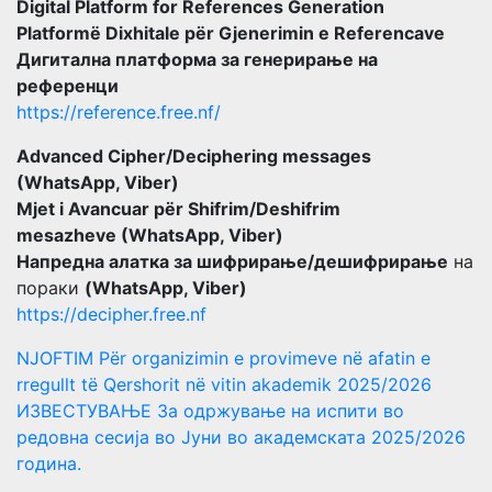
Digital Platform for References Generation
Platformë Dixhitale për Gjenerimin e Referencave
Дигитална платформа за генерирање на
референци
https://reference.free.nf/
Advanced Cipher/Deciphering messages
(WhatsApp, Viber)
Mjet i Avancuar për Shifrim/Deshifrim
mesazheve (WhatsApp, Viber)
Напредна алатка за шифрирање/дешифрирање
на
пораки
(WhatsApp, Viber)
https://decipher.free.nf
NJOFTIM Për organizimin e provimeve në afatin e
rregullt të Qershorit në vitin akademik 2025/2026
ИЗВЕСТУВАЊЕ За одржување на испити во
редовна сесија во Јуни во академската 2025/2026
година.