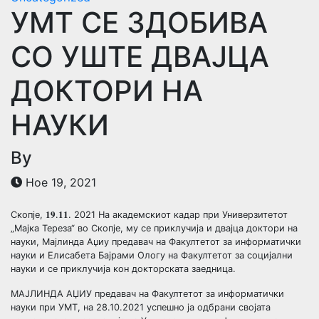
УМТ СЕ ЗДОБИВА
СО УШТЕ ДВАЈЦА
ДОКТОРИ НА
НАУКИ
By
Ное 19, 2021
Скопје, 𝟏𝟗.𝟏𝟏. 2021 На академскиот кадар при Универзитетот
„Мајка Тереза“ во Скопје, му се приклучија и двајца доктори на
науки, Мајлинда Аџиу предавач на Факултетот за информатички
науки и Елисабета Бајрами Ологу на Факултетот за социјални
науки и се приклучија кон докторската заедница.
МАЈЛИНДА АЏИУ предавач на Факултетот за информатички
науки при УМТ, на 28.10.2021 успешно ја одбрани својата