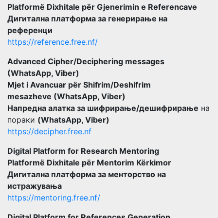
Platformë Dixhitale për Gjenerimin e Referencave
Дигитална платформа за генерирање на
референци
https://reference.free.nf/
Advanced Cipher/Deciphering messages
(WhatsApp, Viber)
Mjet i Avancuar për Shifrim/Deshifrim
mesazheve (WhatsApp, Viber)
Напредна алатка за шифрирање/дешифрирање
на
пораки
(WhatsApp, Viber)
https://decipher.free.nf
Digital Platform for Research Mentoring
Platformë Dixhitale për Mentorim Kërkimor
Дигитална платформа за менторство на
истражувања
https://mentoring.free.nf/
Digital Platform for References Generation