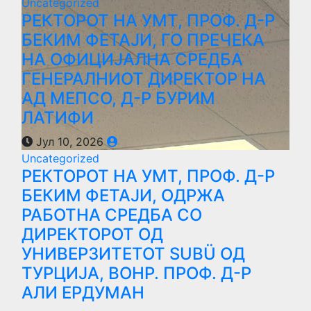
Uncategorized
РЕКТОРОТ НА УМТ, ПРОФ. Д-Р
БЕКИМ ФЕТАЈИ, ГО ПРЕЧЕКА
НА ОФИЦИЈАЛНА СРЕДБА
ГЕНЕРАЛНИОТ ДИРЕКТОР НА
АД МЕПСО, Д-Р БУРИМ
ЛАТИФИ
Јул 10, 2026
Uncategorized
РЕКТОРОТ НА УМТ, ПРОФ. Д-Р
БЕКИМ ФЕТАЈИ, ОДРЖА
РАБОТНА СРЕДБА СО
ДИРЕКТОРОТ ОД
УНИВЕРЗИТЕТОТ SUBÜ ОД
ТУРЦИЈА, ВОНР. ПРОФ. Д-Р
АЛИ ЕРДУМАН