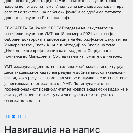
докторската дисертација на Универзитетот на Југоисточна
Европа во Тетово на тема „Анализа на мислења засновани врз
аспект на текстови на албански јазик“ и се здоби со титулата
доктор на науки по Е-технологија.
ЕЛИСАБЕТА БАЈРАМИ ОЛОГУ Предавач на Факултетот за
социјални науки при УМТ, на 18 ноември 2021 успешно ја
одбрани докторската дисертација на Филозофскиот факултет на
Универзитетот „Свети Кирил и Методиј“ во Скопје на тема
„Идеолошките преференции како модел на Социјалната
политика во Македонија. Согледувања на групите од интерес.
УМТ изразува задоволство како високообразовна институција,
дека академскиот кадар напредува и добива високи академски
звања, како резултат на истражување и научна посветеност која
ја превземаат професорите од УМТ. Подигнувањето на
професионалниот кредибилитет на новиот академски кадар не е
само добра вест за нас, туку и за студентите и за целото
општество воопшто.
Навигација на напис