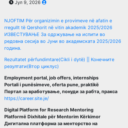
Јул 9, 2026
NJOFTIM Për organizimin e provimeve në afatin e
rregullt të Qershorit në vitin akademik 2025/2026
ИЗВЕСТУВАЊЕ За одржување на испити во
редовна сесија во Јуни во академската 2025/2026
година.
Rezultatet përfundimtare(Cikli i dytë) || Конечните
резултати(Втор циклус)
Employment portal, job offers, internships
Portali i punësimeve, oferta pune, praktikë
Портал за вработување, понуди за рабта, пракса
https://career.site.je/
Digital Platform for Research Mentoring
Platformë Dixhitale për Mentorim Kërkimor
Дигитална платформа за менторство на