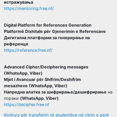
истражувања
https://mentoring.free.nf/
Digital Platform for References Generation
Platformë Dixhitale për Gjenerimin e Referencave
Дигитална платформа за генерирање на
референци
https://reference.free.nf/
Advanced Cipher/Deciphering messages
(WhatsApp, Viber)
Mjet i Avancuar për Shifrim/Deshifrim
mesazheve (WhatsApp, Viber)
Напредна алатка за шифрирање/дешифрирање
на
пораки
(WhatsApp, Viber)
https://decipher.free.nf
Konkurs për transferim të studentëve në ciklin e parë