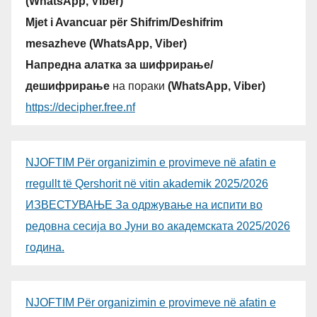
(WhatsApp, Viber)
Mjet i Avancuar për Shifrim/Deshifrim
mesazheve (WhatsApp, Viber)
Напредна алатка за шифрирање/
дешифрирање
на пораки
(WhatsApp, Viber)
https://decipher.free.nf
NJOFTIM Për organizimin e provimeve në afatin e
rregullt të Qershorit në vitin akademik 2025/2026
ИЗВЕСТУВАЊЕ За одржување на испити во
редовна сесија во Јуни во академската 2025/2026
година.
NJOFTIM Për organizimin e provimeve në afatin e