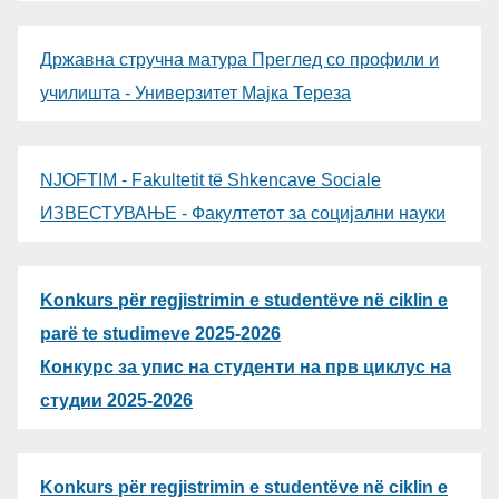
Државна стручна матура Преглед со профили и
училишта - Универзитет Мајка Тереза
NJOFTIM - Fakultetit të Shkencave Sociale
ИЗВЕСТУВАЊЕ - Факултетот за социјални науки
Konkurs për regjistrimin e studentëve në ciklin e
parë te studimeve 2025-2026
Конкурс за упис на студенти на прв циклус на
студии 2025-2026
Konkurs për regjistrimin e studentëve në ciklin e