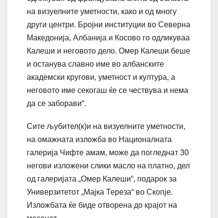
на визуелните уметности, како и од многу
други центри. Бројни институции во Северна
Македонија, Албанија и Косово го одликуваа
Калеши и неговото дело. Омер Калеши беше
и останува славно име во албанските
академски кругови, уметност и култура, а
неговото име секогаш ќе се чествува и нема
да се заборави“.
Сите љубител(к)и на визуелните уметности,
на омажната изложба во Националната
галерија Чифте амам, може да погледнат 30
негови изложени слики масло на платно, дел
од галеријата „Омер Калеши“, подарок за
Универзитетот „Мајка Тереза“ во Скопје.
Изложбата ќе биде отворена до крајот на