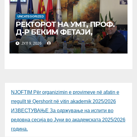
UNCATEGORIZED
РЕКТОРОТ НА УМТ, ПРОФ.
Д-Р БЕКИМ ФЕТАЈИ,
ОДРЖА РАБОТНА СРЕДБА
ЈУЛ 9, 2026
СО ДИРЕКТОРОТ ОД
УНИВЕРЗИТЕТОТ SUBÜ ОД
ТУРЦИЈА, ВОНР. ПРОФ. Д-Р
АЛИ ЕРДУМАН
NJOFTIM Për organizimin e provimeve në afatin e
rregullt të Qershorit në vitin akademik 2025/2026
ИЗВЕСТУВАЊЕ За одржување на испити во
редовна сесија во Јуни во академската 2025/2026
година.