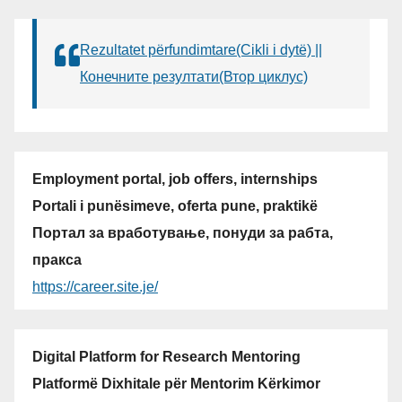
Rezultatet përfundimtare(Cikli i dytë) ||
Конечните резултати(Втор циклус)
Employment portal, job offers, internships
Portali i punësimeve, oferta pune, praktikë
Портал за вработување, понуди за рабта,
пракса
https://career.site.je/
Digital Platform for Research Mentoring
Platformë Dixhitale për Mentorim Kërkimor