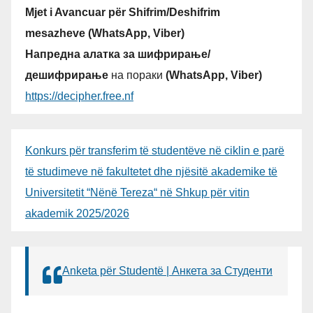
Mjet i Avancuar për Shifrim/Deshifrim
mesazheve (WhatsApp, Viber)
Напредна алатка за шифрирање/
дешифрирање
на пораки
(WhatsApp, Viber)
https://decipher.free.nf
Konkurs për transferim të studentëve në ciklin e parë
të studimeve në fakultetet dhe njësitë akademike të
Universitetit “Nënë Tereza“ në Shkup për vitin
akademik 2025/2026
Anketa për Studentë | Анкета за Студенти