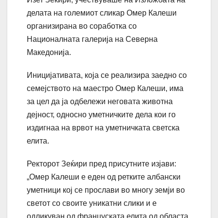
делата на големиот сликар Омер Калеши
организирана во соработка со
Националната галерија на Северна
Македонија.
Иницијативата, која се реализира заедно со
семејството на маестро Омер Калеши, има
за цел да ја одбележи неговата животна
дејност, односно уметничките дела кои го
издигнаа на врвот на уметничката светска
елита.
Ректорот Зеќири пред присутните изјави:
„Омер Калеши е еден од ретките албански
уметници кој се прослави во многу земји во
светот со своите уникатни слики и е
одликуван од француската елита од областа