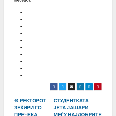
месецот.
Навигација
РЕКТОРОТ
СТУДЕНТКАТА
ЗЕЌИРИ ГО
ЈЕТА ЈАШАРИ
на
ПРЕЧЕКА
МЕЃУ НАЈДОБРИТЕ