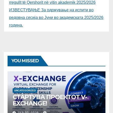
rregullt të Qershorit në vitin akademik 2025/2026
ИЗВЕСТУВАЊЕ За одржување на испити во
редовна сесија во Јуни во академската 2025/2026
година.
YOU MISSED
UNCATEGORIZED
СТАРТУВА ПРОЕКТОТ V-
EXCHANGE!
УНИВЕРЗИТЕТОТ „МАЈКА
ЈУЛ 30, 2026