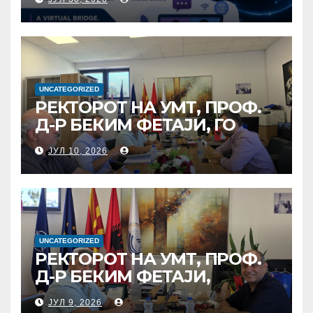
ТЕРЕЗА“ ВО СКОПЈЕ ЈА
ПРЕДВОДИ
МЕЃУНАРОДНАТА
ИНИЦИЈАТИВА ЗА
ДИГИТАЛНО
ОБРАЗОВАНИЕ И
UNCATEGORIZED
РЕКТОРОТ НА УМТ, ПРОФ.
ГЛОБАЛНО ГРАЃАНСТВО
Д-Р БЕКИМ ФЕТАЈИ, ГО
ПРЕЧЕКА НА ОФИЦИЈАЛНА
ЈУЛ 10, 2026
СРЕДБА ГЕНЕРАЛНИОТ
ДИРЕКТОР НА АД МЕПСО,
Д-Р БУРИМ ЛАТИФИ
UNCATEGORIZED
РЕКТОРОТ НА УМТ, ПРОФ.
Д-Р БЕКИМ ФЕТАЈИ,
ОДРЖА РАБОТНА СРЕДБА
ЈУЛ 9, 2026
СО ДИРЕКТОРОТ ОД