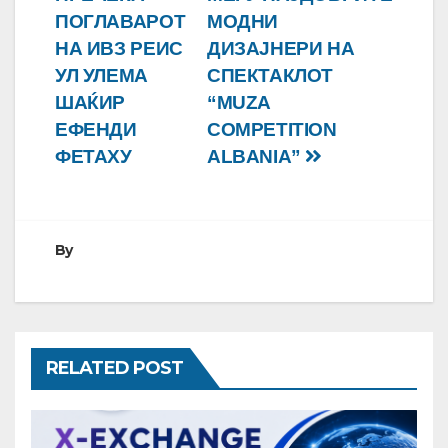
напис
ПОГЛАВАРОТ
МОДНИ
НА ИВЗ РЕИС
ДИЗАЈНЕРИ НА
УЛ УЛЕМА
СПЕКТАКЛОТ
ШАЌИР
“MUZA
ЕФЕНДИ
COMPETITION
ФЕТАХУ
ALBANIA”
By
RELATED POST