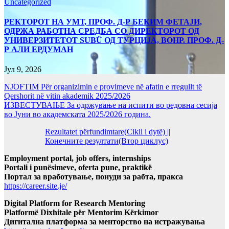
Uncategorized
РЕКТОРОТ НА УМТ, ПРОФ. Д-Р БЕКИМ ФЕТАЈИ,
ОДРЖА РАБОТНА СРЕДБА СО ДИРЕКТОРОТ ОД
УНИВЕРЗИТЕТОТ SUBÜ ОД ТУРЦИЈА, ВОНР. ПРОФ. Д-
Р АЛИ ЕРДУМАН
Јул 9, 2026
NJOFTIM Për organizimin e provimeve në afatin e rregullt të
Qershorit në vitin akademik 2025/2026
ИЗВЕСТУВАЊЕ За одржување на испити во редовна сесија
во Јуни во академската 2025/2026 година.
Rezultatet përfundimtare(Cikli i dytë) ||
Конечните резултати(Втор циклус)
Employment portal, job offers, internships
Portali i punësimeve, oferta pune, praktikë
Портал за вработување, понуди за рабта, пракса
https://career.site.je/
Digital Platform for Research Mentoring
Platformë Dixhitale për Mentorim Kërkimor
Дигитална платформа за менторство на истражувања