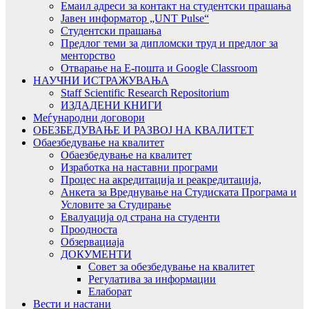
Емаил адреси за контакт на студентски прашања
Јавен информатор „UNT Pulse“
Студентски прашања
Предлог теми за дипломски труд и предлог за
менторство
Отварање на Е-пошта и Google Classroom
НАУЧНИ ИСТРАЖУВАЊА
Staff Scientific Research Repositorium
ИЗДАДЕНИ КНИГИ
Меѓународни договори
ОБЕЗБЕДУВАЊЕ И РАЗВОЈ НА КВАЛИТЕТ
Обаезбедување на квалитет
Обаезбедување на квалитет
Изработка на наставни програми
Процес на акредитација и реакредитација,
Анкета за Вреднување на Студиската Програма и
Условите за Студирање
Евалуација од страна на студенти
Проодноста
Обзервациаја
ДОКУМЕНТИ
Совет за обезбедување на квалитет
Регулатива за информации
Елаборат
Вести и настани