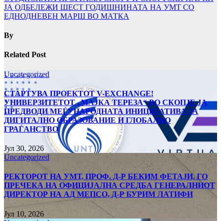
ЈА ОДБЕЛЕЖИ ШЕСТ ГОДИШНИНАТА НА УМТ СО
ЕДНОДНЕВЕН МАРШ ВО МАТКА
By
Related Post
Uncategorized
СТАРТУВА ПРОЕКТОТ V-EXCHANGE!
УНИВЕРЗИТЕТОТ „МАЈКА ТЕРЕЗА“ ВО СКОПЈЕ ЈА
ПРЕДВОДИ МЕЃУНАРОДНАТА ИНИЦИЈАТИВА ЗА
ДИГИТАЛНО ОБРАЗОВАНИЕ И ГЛОБАЛНО
ГРАЃАНСТВО
Јул 30, 2026
Uncategorized
РЕКТОРОТ НА УМТ, ПРОФ. Д-Р БЕКИМ ФЕТАЈИ, ГО
ПРЕЧЕКА НА ОФИЦИЈАЛНА СРЕДБА ГЕНЕРАЛНИОТ
ДИРЕКТОР НА АД МЕПСО, Д-Р БУРИМ ЛАТИФИ
Јул 10, 2026