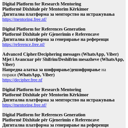
Digital Platform for Research Mentoring
Platformë Dixhitale për Mentorim Kërkimor
Дигитална платформа за менторство на истражувања
https://mentoring.free.nf/
Digital Platform for References Generation
Platformë Dixhitale për Gjenerimin e Referencave
Дигитална платформа за генерирање на референци
https://reference.free.nf/
Advanced Cipher/Deciphering messages (WhatsApp, Viber)
Mjet i Avancuar për Shifrim/Deshifrim mesazheve (WhatsApp,
Viber)
Напредна алатка за шифрирање/дешифрирање
на
пораки
(WhatsApp, Viber)
https://decipher.free.nf
Digital Platform for Research Mentoring
Platformë Dixhitale për Mentorim Kërkimor
Дигитална платформа за менторство на истражувања
https://mentoring.free.nf/
Digital Platform for References Generation
Platformë Dixhitale për Gjenerimin e Referencave
Дигитална платформа за генерирање на референци