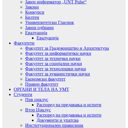
Јавен информатор „UNT Pulse“
Закони
Конкурси
Билтен
Универзитетски Гласник
Јавни одбрани
Евалуација
Евалуација
Факултети
Факултет за Градежништво и Архитектура
Факултет за информатички науки
Факултет за технички науки
Факултет за социјални науки
Факултет за технолошки науки
Факултет за хуманистички науки
Економски факултет
Правен факултет
ОРГАНИ И ТЕЛА НА УМТ
Студенти
Прв циклус
Распоред на предавањa и испити
Втор Циклус
Распоред на предавањa и испити
Документи и упатсва
Институционален правилник