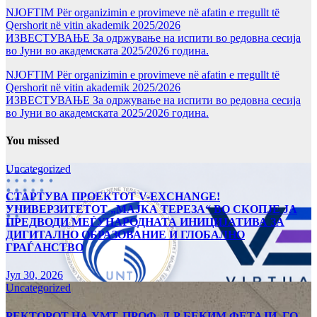
NJOFTIM Për organizimin e provimeve në afatin e rregullt të
Qershorit në vitin akademik 2025/2026
ИЗВЕСТУВАЊЕ За одржување на испити во редовна сесија
во Јуни во академската 2025/2026 година.
NJOFTIM Për organizimin e provimeve në afatin e rregullt të
Qershorit në vitin akademik 2025/2026
ИЗВЕСТУВАЊЕ За одржување на испити во редовна сесија
во Јуни во академската 2025/2026 година.
You missed
Uncategorized
СТАРТУВА ПРОЕКТОТ V-EXCHANGE!
УНИВЕРЗИТЕТОТ „МАЈКА ТЕРЕЗА“ ВО СКОПЈЕ ЈА
ПРЕДВОДИ МЕЃУНАРОДНАТА ИНИЦИЈАТИВА ЗА
ДИГИТАЛНО ОБРАЗОВАНИЕ И ГЛОБАЛНО
ГРАЃАНСТВО
Јул 30, 2026
Uncategorized
РЕКТОРОТ НА УМТ, ПРОФ. Д-Р БЕКИМ ФЕТАЈИ, ГО