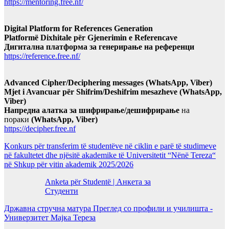
https://mentoring.free.nf/
Digital Platform for References Generation
Platformë Dixhitale për Gjenerimin e Referencave
Дигитална платформа за генерирање на референци
https://reference.free.nf/
Advanced Cipher/Deciphering messages (WhatsApp, Viber)
Mjet i Avancuar për Shifrim/Deshifrim mesazheve (WhatsApp,
Viber)
Напредна алатка за шифрирање/дешифрирање
на
пораки
(WhatsApp, Viber)
https://decipher.free.nf
Konkurs për transferim të studentëve në ciklin e parë të studimeve
në fakultetet dhe njësitë akademike të Universitetit “Nënë Tereza“
në Shkup për vitin akademik 2025/2026
Anketa për Studentë | Анкета за
Студенти
Државна стручна матура Преглед со профили и училишта -
Универзитет Мајка Тереза