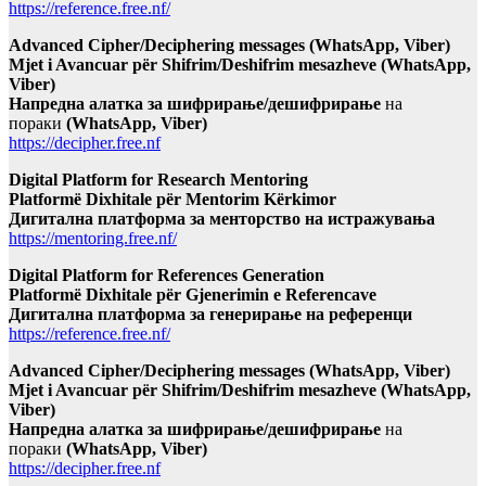
https://reference.free.nf/
Advanced Cipher/Deciphering messages (WhatsApp, Viber)
Mjet i Avancuar për Shifrim/Deshifrim mesazheve (WhatsApp,
Viber)
Напредна алатка за шифрирање/дешифрирање
на
пораки
(WhatsApp, Viber)
https://decipher.free.nf
Digital Platform for Research Mentoring
Platformë Dixhitale për Mentorim Kërkimor
Дигитална платформа за менторство на истражувања
https://mentoring.free.nf/
Digital Platform for References Generation
Platformë Dixhitale për Gjenerimin e Referencave
Дигитална платформа за генерирање на референци
https://reference.free.nf/
Advanced Cipher/Deciphering messages (WhatsApp, Viber)
Mjet i Avancuar për Shifrim/Deshifrim mesazheve (WhatsApp,
Viber)
Напредна алатка за шифрирање/дешифрирање
на
пораки
(WhatsApp, Viber)
https://decipher.free.nf