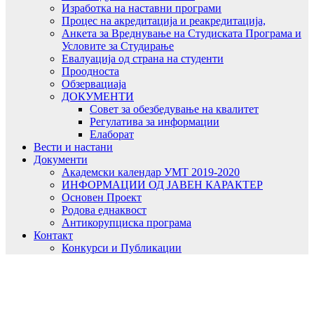
Изработка на наставни програми
Процес на акредитација и реакредитација,
Анкета за Вреднување на Студиската Програма и
Условите за Студирање
Евалуација од страна на студенти
Проодноста
Обзервациаја
ДОКУМЕНТИ
Совет за обезбедување на квалитет
Регулатива за информации
Елаборат
Вести и настани
Документи
Академски календар УМТ 2019-2020
ИНФОРМАЦИИ ОД ЈАВЕН КАРАКТЕР
Основен Проект
Родова еднаквост
Антикорупциска програма
Контакт
Конкурси и Публикации