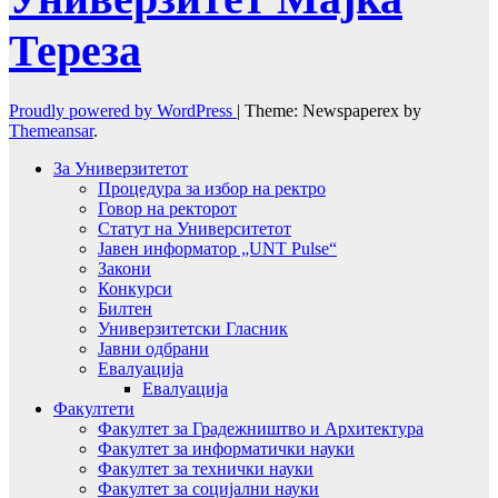
Тереза
Proudly powered by WordPress
|
Theme: Newspaperex by
Themeansar
.
За Универзитетот
Процедура за избор на ректро
Говор на ректорот
Статут на Университетот
Јавен информатор „UNT Pulse“
Закони
Конкурси
Билтен
Универзитетски Гласник
Јавни одбрани
Евалуација
Евалуација
Факултети
Факултет за Градежништво и Архитектура
Факултет за информатички науки
Факултет за технички науки
Факултет за социјални науки