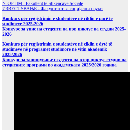
NJOFTIM - Fakultetit të Shkencave Sociale
ИЗВЕСТУВАЊЕ - Факултетот за социјални науки
Konkurs për regjistrimin e studentëve në ciklin e parë te
studimeve 2025-2026
Конкурс за упис на студенти на прв циклус на студии 2025-
2026
Konkurs për regjistrimin e studentëve në ciklin e dytë të
studimeve në programet studimore në vitin akademik
2025/2026
Конкурс за запишување студенти на втор циклус студии на
студиските програми во академската 2025/2026 година