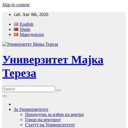
Skip to content
саб. Авг 8th, 2026
English
Shqip
Македонски
Универзитет Мајка
Тереза
За Универзитетот
Процедура за избор на ректро
Говор на ректорот
Статут на Университетот