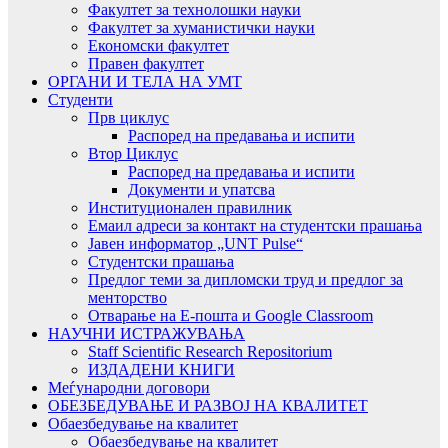
Факултет за технолошки науки
Факултет за хуманистички науки
Економски факултет
Правен факултет
ОРГАНИ И ТЕЛА НА УМТ
Студенти
Прв циклус
Распоред на предавањa и испити
Втор Циклус
Распоред на предавањa и испити
Документи и упатсва
Институционален правилник
Емаил адреси за контакт на студентски прашања
Јавен информатор „UNT Pulse“
Студентски прашања
Предлог теми за дипломски труд и предлог за
менторство
Отварање на Е-пошта и Google Classroom
НАУЧНИ ИСТРАЖУВАЊА
Staff Scientific Research Repositorium
ИЗДАДЕНИ КНИГИ
Меѓународни договори
ОБЕЗБЕДУВАЊЕ И РАЗВОЈ НА КВАЛИТЕТ
Обаезбедување на квалитет
Обаезбедување на квалитет