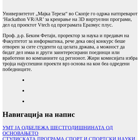
Универзитетот „Мајка Тереза“ во Скопје го одржа натпреварот
‘Hackathon VR/AR’ за креирање на 3D виртуелни програми,
дел од проектот Vtech од програмата Еразмус плус.
Проф. д-р. Беким Фетаји, проректор за наука и предавач на
Факултетот за информатика, рече дека овој конкурс беше
отворен за сите студенти од целата држава, а можност да
бидат дел имаа и други заинтересирани поединци или
вработени во компаниите од регионот. Жири комисијата избра
тројца најуспешни проекти врз основа на кои беа одредени
победниците.
Навигација на напис
УМТ ЈА ОДБЕЛЕЖА ШЕСТГОДИШНИНАТА ОД
ОСНОВАЊЕТО
СТУДИСКАТА ПРОГРАМА СПОРТ И СПОРТСКИ НАУКИ