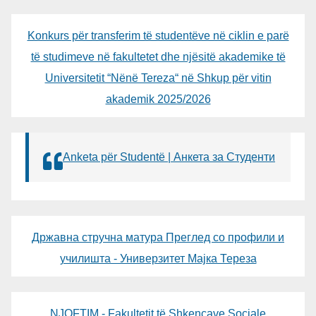
Konkurs për transferim të studentëve në ciklin e parë
të studimeve në fakultetet dhe njësitë akademike të
Universitetit “Nënë Tereza“ në Shkup për vitin
akademik 2025/2026
Anketa për Studentë | Анкета за Студенти
Државна стручна матура Преглед со профили и
училишта - Универзитет Мајка Тереза
NJOFTIM - Fakultetit të Shkencave Sociale