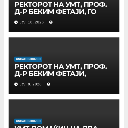
РЕКТОРОТ НА УМТ, ПРОФ.
ГЛОБАЛНО ГРАЃАНСТВО
Д-Р БЕКИМ ФЕТАЈИ, ГО
ПРЕЧЕКА НА ОФИЦИЈАЛНА
ЈУЛ 10, 2026
СРЕДБА ГЕНЕРАЛНИОТ
ДИРЕКТОР НА АД МЕПСО,
Д-Р БУРИМ ЛАТИФИ
UNCATEGORIZED
РЕКТОРОТ НА УМТ, ПРОФ.
Д-Р БЕКИМ ФЕТАЈИ,
ОДРЖА РАБОТНА СРЕДБА
ЈУЛ 9, 2026
СО ДИРЕКТОРОТ ОД
УНИВЕРЗИТЕТОТ SUBÜ ОД
ТУРЦИЈА, ВОНР. ПРОФ. Д-Р
АЛИ ЕРДУМАН
UNCATEGORIZED