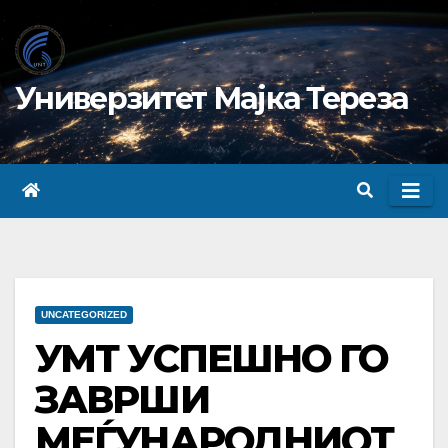
Skip
to
content
Универзитет Мајка Тереза
UNCATEGORIZED
УМТ УСПЕШНО ГО
ЗАВРШИ
МЕЃУНАРОДНИОТ