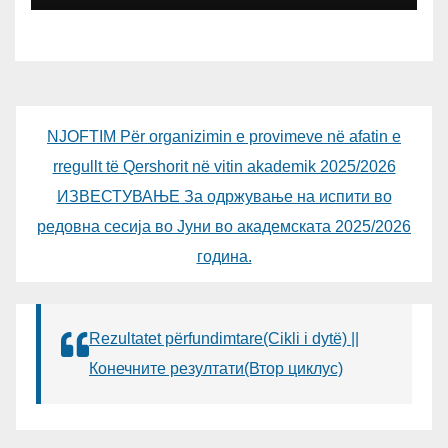
УНИВЕРЗИТЕТОТ SUBÜ ОД
ТУРЦИЈА, ВОНР. ПРОФ. Д-Р
АЛИ ЕРДУМАН
NJOFTIM Për organizimin e provimeve në afatin e
rregullt të Qershorit në vitin akademik 2025/2026
ИЗВЕСТУВАЊЕ За одржување на испити во
редовна сесија во Јуни во академската 2025/2026
година.
Rezultatet përfundimtare(Cikli i dytë) ||
Конечните резултати(Втор циклус)