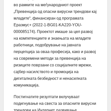
во рамките на меѓународниот проект
„Превенција од опасни вирусни трендови кај
младите“, финансиран од програмата
Еразмус+ (2022-1-BG01-KA220-YOU-
000085174). Проектот имаше за цел развој
на компетенциите и знаењата на младите
работници, подобрување на јавната
перцепција за оваа професија, како и развој
на современи методи за превенција на
ризиците поврзани со социјалните мрежи,
сајбер насилството и промоција на
дигиталната безбедност и ненасилната
комуникација.
Постигнатите резултати вклучуваат
подигнување на свеста за опасните вирусни
трендови на Интернет, развивање