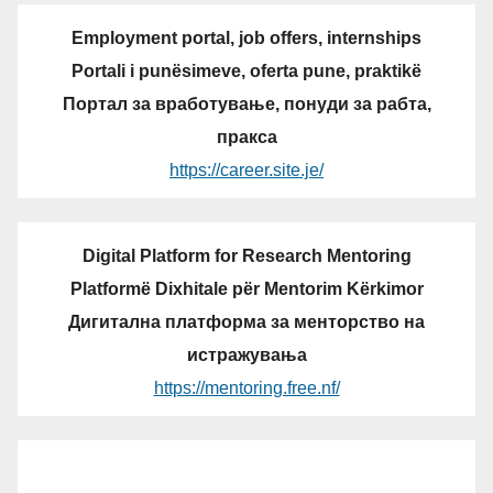
Employment portal, job offers, internships
Portali i punësimeve, oferta pune, praktikë
Портал за вработување, понуди за рабта,
пракса
https://career.site.je/
Digital Platform for Research Mentoring
Platformë Dixhitale për Mentorim Kërkimor
Дигитална платформа за менторство на
истражувања
https://mentoring.free.nf/