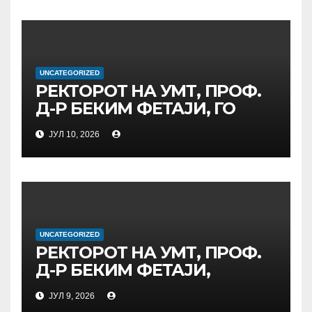
МЕЃУНАРОДНАТА
ИНИЦИЈАТИВА ЗА
ДИГИТАЛНО
ОБРАЗОВАНИЕ И
UNCATEGORIZED
ГЛОБАЛНО ГРАЃАНСТВО
РЕКТОРОТ НА УМТ, ПРОФ.
Д-Р БЕКИМ ФЕТАЈИ, ГО
ПРЕЧЕКА НА ОФИЦИЈАЛНА
ЈУЛ 10, 2026
СРЕДБА ГЕНЕРАЛНИОТ
ДИРЕКТОР НА АД МЕПСО,
Д-Р БУРИМ ЛАТИФИ
UNCATEGORIZED
РЕКТОРОТ НА УМТ, ПРОФ.
Д-Р БЕКИМ ФЕТАЈИ,
ОДРЖА РАБОТНА СРЕДБА
ЈУЛ 9, 2026
СО ДИРЕКТОРОТ ОД