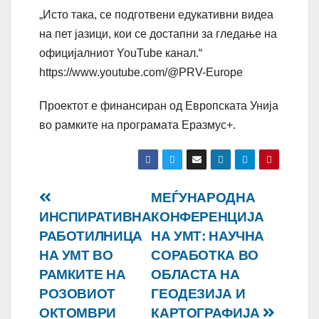
„Исто така, се подготвени едукативни видеа
на пет јазици, кои се достапни за гледање на
официјалниот YouTube канал.“
https://www.youtube.com/@PRV-Europe
Проектот е финансиран од Европската Унија
во рамките на програмата Еразмус+.
Навигација
МЕЃУНАРОДНА
ИНСПИРАТИВНА
КОНФЕРЕНЦИЈА
на
РАБОТИЛНИЦА
НА УМТ: НАУЧНА
напис
НА УМТ ВО
СОРАБОТКА ВО
РАМКИТЕ НА
ОБЛАСТА НА
РОЗОВИОТ
ГЕОДЕЗИЈА И
ОКТОМВРИ
КАРТОГРАФИЈА