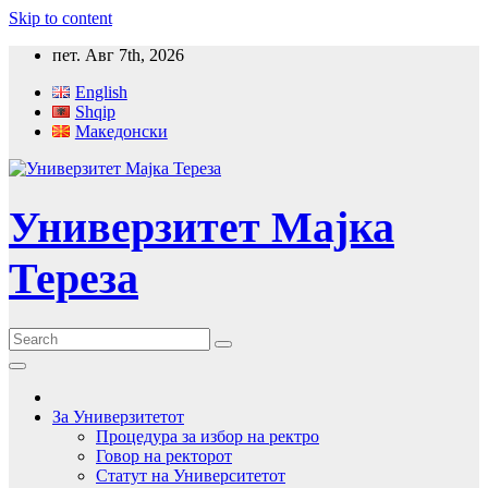
Skip to content
пет. Авг 7th, 2026
English
Shqip
Македонски
Универзитет Мајка
Тереза
За Универзитетот
Процедура за избор на ректро
Говор на ректорот
Статут на Университетот