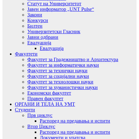
Статут на Университетот
Јавен информатор „UNT Pulse“
Закони
Конкурси
Билтен
Универзитетски Гласник
Јавни одбрани
Евалуација
Евалуација
Факултети
Факултет за Градежништво и Архитектура
Факултет за информатички науки
Факултет за технички науки
Факултет за социјални науки
Факултет за технолошки науки
Факултет за хуманистички науки
Економски факултет
Правен факултет
ОРГАНИ И ТЕЛА НА УМТ
Студенти
Прв циклус
Распоред на предавањa и испити
Втор Циклус
Распоред на предавањa и испити
Документи и упатсва