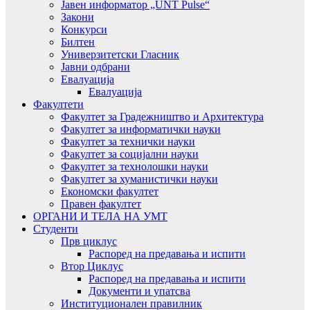
Јавен информатор „UNT Pulse“
Закони
Конкурси
Билтен
Универзитетски Гласник
Јавни одбрани
Евалуација
Евалуација
Факултети
Факултет за Градежништво и Архитектура
Факултет за информатички науки
Факултет за технички науки
Факултет за социјални науки
Факултет за технолошки науки
Факултет за хуманистички науки
Економски факултет
Правен факултет
ОРГАНИ И ТЕЛА НА УМТ
Студенти
Прв циклус
Распоред на предавањa и испити
Втор Циклус
Распоред на предавањa и испити
Документи и упатсва
Институционален правилник