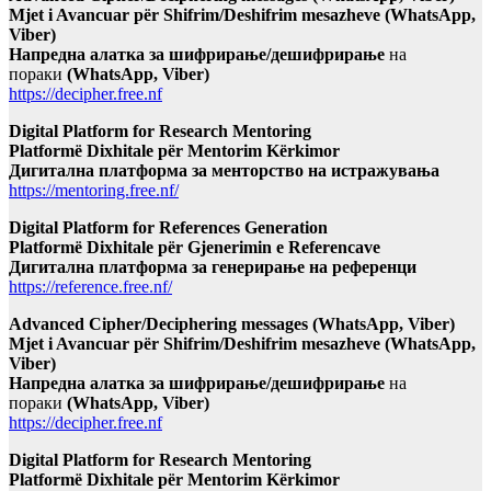
Mjet i Avancuar për Shifrim/Deshifrim mesazheve (WhatsApp,
Viber)
Напредна алатка за шифрирање/дешифрирање
на
пораки
(WhatsApp, Viber)
https://decipher.free.nf
Digital Platform for Research Mentoring
Platformë Dixhitale për Mentorim Kërkimor
Дигитална платформа за менторство на истражувања
https://mentoring.free.nf/
Digital Platform for References Generation
Platformë Dixhitale për Gjenerimin e Referencave
Дигитална платформа за генерирање на референци
https://reference.free.nf/
Advanced Cipher/Deciphering messages (WhatsApp, Viber)
Mjet i Avancuar për Shifrim/Deshifrim mesazheve (WhatsApp,
Viber)
Напредна алатка за шифрирање/дешифрирање
на
пораки
(WhatsApp, Viber)
https://decipher.free.nf
Digital Platform for Research Mentoring
Platformë Dixhitale për Mentorim Kërkimor