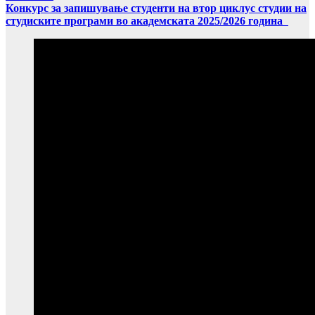
Конкурс за запишување студенти на втор циклус студии на
студиските програми во академската 2025/2026 година