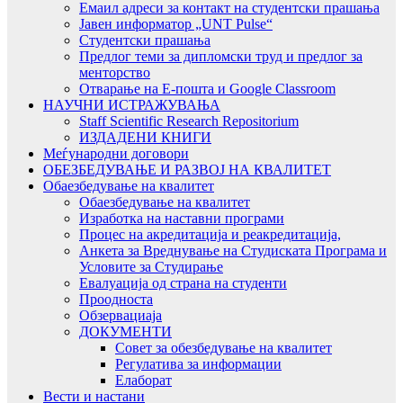
Емаил адреси за контакт на студентски прашања
Јавен информатор „UNT Pulse“
Студентски прашања
Предлог теми за дипломски труд и предлог за
менторство
Отварање на Е-пошта и Google Classroom
НАУЧНИ ИСТРАЖУВАЊА
Staff Scientific Research Repositorium
ИЗДАДЕНИ КНИГИ
Меѓународни договори
ОБЕЗБЕДУВАЊЕ И РАЗВОЈ НА КВАЛИТЕТ
Обаезбедување на квалитет
Обаезбедување на квалитет
Изработка на наставни програми
Процес на акредитација и реакредитација,
Анкета за Вреднување на Студиската Програма и
Условите за Студирање
Евалуација од страна на студенти
Проодноста
Обзервациаја
ДОКУМЕНТИ
Совет за обезбедување на квалитет
Регулатива за информации
Елаборат
Вести и настани