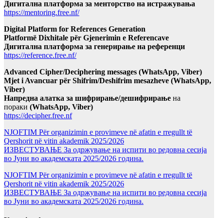
Дигитална платформа за менторство на истражувања
https://mentoring.free.nf/
Digital Platform for References Generation
Platformë Dixhitale për Gjenerimin e Referencave
Дигитална платформа за генерирање на референци
https://reference.free.nf/
Advanced Cipher/Deciphering messages (WhatsApp, Viber)
Mjet i Avancuar për Shifrim/Deshifrim mesazheve (WhatsApp,
Viber)
Напредна алатка за шифрирање/дешифрирање
на
пораки
(WhatsApp, Viber)
https://decipher.free.nf
NJOFTIM Për organizimin e provimeve në afatin e rregullt të
Qershorit në vitin akademik 2025/2026
ИЗВЕСТУВАЊЕ За одржување на испити во редовна сесија
во Јуни во академската 2025/2026 година.
NJOFTIM Për organizimin e provimeve në afatin e rregullt të
Qershorit në vitin akademik 2025/2026
ИЗВЕСТУВАЊЕ За одржување на испити во редовна сесија
во Јуни во академската 2025/2026 година.