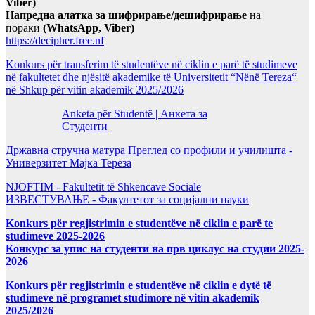
Viber)
Напредна алатка за шифрирање/дешифрирање
на
пораки
(WhatsApp, Viber)
https://decipher.free.nf
Konkurs për transferim të studentëve në ciklin e parë të studimeve
në fakultetet dhe njësitë akademike të Universitetit “Nënë Tereza“
në Shkup për vitin akademik 2025/2026
Anketa për Studentë | Анкета за
Студенти
Државна стручна матура Преглед со профили и училишта -
Универзитет Мајка Тереза
NJOFTIM - Fakultetit të Shkencave Sociale
ИЗВЕСТУВАЊЕ - Факултетот за социјални науки
Konkurs për regjistrimin e studentëve në ciklin e parë te
studimeve 2025-2026
Конкурс за упис на студенти на прв циклус на студии 2025-
2026
Konkurs për regjistrimin e studentëve në ciklin e dytë të
studimeve në programet studimore në vitin akademik
2025/2026