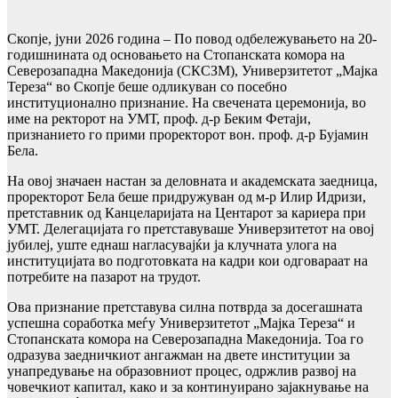
Скопје, јуни 2026 година – По повод одбележувањето на 20-
годишнината од основањето на Стопанската комора на
Северозападна Македонија (СКСЗМ), Универзитетот „Мајка
Тереза“ во Скопје беше одликуван со посебно
институционално признание. На свечената церемонија, во
име на ректорот на УМТ, проф. д-р Беким Фетаји,
признанието го прими проректорот вон. проф. д-р Бујамин
Бела.
На овој значаен настан за деловната и академската заедница,
проректорот Бела беше придружуван од м-р Илир Идризи,
претставник од Канцеларијата на Центарот за кариера при
УМТ. Делегацијата го претставуваше Универзитетот на овој
јубилеј, уште еднаш нагласувајќи ја клучната улога на
институцијата во подготовката на кадри кои одговараат на
потребите на пазарот на трудот.
Ова признание претставува силна потврда за досегашната
успешна соработка меѓу Универзитетот „Мајка Тереза“ и
Стопанската комора на Северозападна Македонија. Тоа го
одразува заедничкиот ангажман на двете институции за
унапредување на образовниот процес, одржлив развој на
човечкиот капитал, како и за континуирано зајакнување на