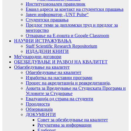
Институционален правилник
Емаил адреси за контакт на студентски прашања
Јавен информатор „UNT Pulse“
Студентски прашања
Предлог теми за дипломски труд и предлог за
менторство
Отварање на Е-пошта и Google Classroom
НАУЧНИ ИСТРАЖУВАЊА
Staff Scientific Research Repositorium
ИЗДАДЕНИ КНИГИ
Меѓународни договори
ОБЕЗБЕДУВАЊЕ И РАЗВОЈ НА КВАЛИТЕТ
Обаезбедување на квалитет
Обаезбедување на квалитет
Изработка на наставни програми
Процес на акредитација и реакредитација,
Анкета за Вреднување на Студиската Програма и
Условите за Студирање
Евалуација од страна на студенти
Проодноста
Обзервациаја
ДОКУМЕНТИ
Совет за обезбедување на квалитет
Регулатива за информации
Елаборат