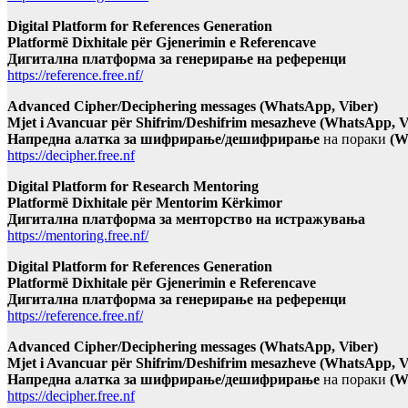
Digital Platform for References Generation
Platformë Dixhitale për Gjenerimin e Referencave
Дигитална платформа за генерирање на референци
https://reference.free.nf/
Advanced Cipher/Deciphering messages (WhatsApp, Viber)
Mjet i Avancuar për Shifrim/Deshifrim mesazheve (WhatsApp, V
Напредна алатка за шифрирање/дешифрирање
на пораки
(W
https://decipher.free.nf
Digital Platform for Research Mentoring
Platformë Dixhitale për Mentorim Kërkimor
Дигитална платформа за менторство на истражувања
https://mentoring.free.nf/
Digital Platform for References Generation
Platformë Dixhitale për Gjenerimin e Referencave
Дигитална платформа за генерирање на референци
https://reference.free.nf/
Advanced Cipher/Deciphering messages (WhatsApp, Viber)
Mjet i Avancuar për Shifrim/Deshifrim mesazheve (WhatsApp, V
Напредна алатка за шифрирање/дешифрирање
на пораки
(W
https://decipher.free.nf