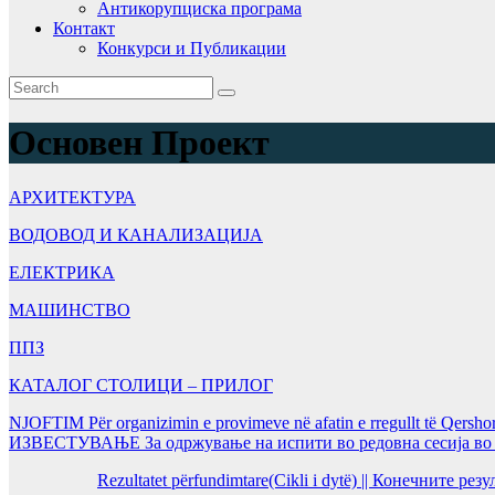
Антикорупциска програма
Контакт
Конкурси и Публикации
Основен Проект
АРХИТЕКТУРА
ВОДОВОД И КАНАЛИЗАЦИЈА
ЕЛЕКТРИКА
МАШИНСТВО
ППЗ
КАТАЛОГ СТОЛИЦИ – ПРИЛОГ
NJOFTIM Për organizimin e provimeve në afatin e rregullt të Qersho
ИЗВЕСТУВАЊЕ За одржување на испити во редовна сесија во Ј
Rezultatet përfundimtare(Cikli i dytë) || Конечните ре