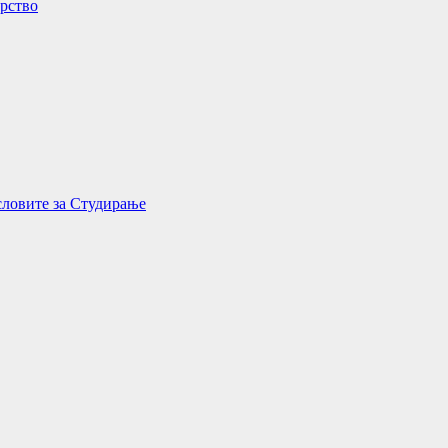
орство
словите за Студирање