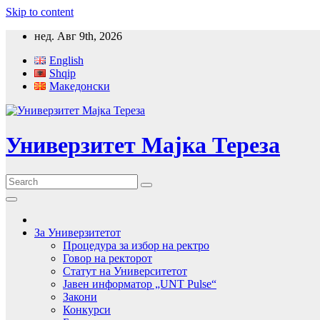
Skip to content
нед. Авг 9th, 2026
English
Shqip
Македонски
Универзитет Мајка Тереза
За Универзитетот
Процедура за избор на ректро
Говор на ректорот
Статут на Университетот
Јавен информатор „UNT Pulse“
Закони
Конкурси