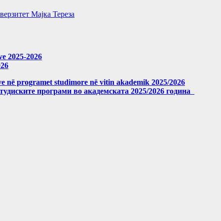
верзитет Мајка Тереза
eve 2025-2026
026
meve në programet studimore në vitin akademik 2025/2026
студиските програми во академската 2025/2026 година