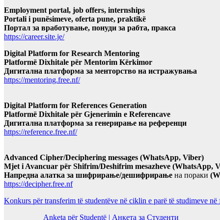
Employment portal, job offers, internships
Portali i punësimeve, oferta pune, praktikë
Портал за вработување, понуди за рабта, пракса
https://career.site.je/
Digital Platform for Research Mentoring
Platformë Dixhitale për Mentorim Kërkimor
Дигитална платформа за менторство на истражувања
https://mentoring.free.nf/
Digital Platform for References Generation
Platformë Dixhitale për Gjenerimin e Referencave
Дигитална платформа за генерирање на референци
https://reference.free.nf/
Advanced Cipher/Deciphering messages (WhatsApp, Viber)
Mjet i Avancuar për Shifrim/Deshifrim mesazheve (WhatsApp, V
Напредна алатка за шифрирање/дешифрирање
на пораки
(W
https://decipher.free.nf
Konkurs për transferim të studentëve në ciklin e parë të studimeve në
Anketa për Studentë | Анкета за Студенти