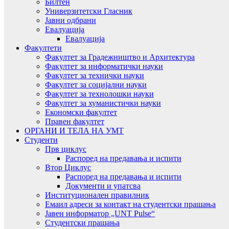
Билтен
Универзитетски Гласник
Јавни одбрани
Евалуација
Евалуација
Факултети
Факултет за Градежништво и Архитектура
Факултет за информатички науки
Факултет за технички науки
Факултет за социјални науки
Факултет за технолошки науки
Факултет за хуманистички науки
Економски факултет
Правен факултет
ОРГАНИ И ТЕЛА НА УМТ
Студенти
Прв циклус
Распоред на предавањa и испити
Втор Циклус
Распоред на предавањa и испити
Документи и упатсва
Институционален правилник
Емаил адреси за контакт на студентски прашања
Јавен информатор „UNT Pulse“
Студентски прашања