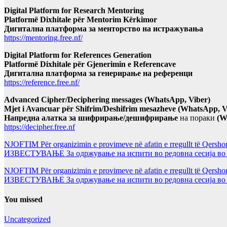
Digital Platform for Research Mentoring
Platformë Dixhitale për Mentorim Kërkimor
Дигитална платформа за менторство на истражувања
https://mentoring.free.nf/
Digital Platform for References Generation
Platformë Dixhitale për Gjenerimin e Referencave
Дигитална платформа за генерирање на референци
https://reference.free.nf/
Advanced Cipher/Deciphering messages (WhatsApp, Viber)
Mjet i Avancuar për Shifrim/Deshifrim mesazheve (WhatsApp, V
Напредна алатка за шифрирање/дешифрирање
на пораки
(W
https://decipher.free.nf
NJOFTIM Për organizimin e provimeve në afatin e rregullt të Qersho
ИЗВЕСТУВАЊЕ За одржување на испити во редовна сесија во Ј
NJOFTIM Për organizimin e provimeve në afatin e rregullt të Qersho
ИЗВЕСТУВАЊЕ За одржување на испити во редовна сесија во Ј
You missed
Uncategorized