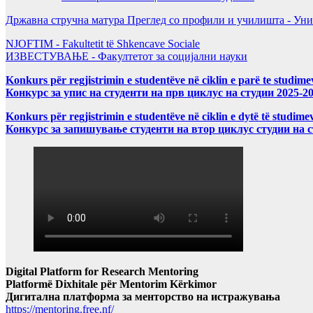
Државна стручна матура Преглед со профили и училишта - Уни
NJOFTIM - Fakultetit të Shkencave Sociale
ИЗВЕСТУВАЊЕ - Факултетот за социјални науки
Konkurs për regjistrimin e studentëve në ciklin e parë te studim
Конкурс за упис на студенти на прв циклус на студии 2025-2
Konkurs për regjistrimin e studentëve në ciklin e dytë të studi
Конкурс за запишување студенти на втор циклус студии на 
Digital Platform for Research Mentoring
Platformë Dixhitale për Mentorim Kërkimor
Дигитална платформа за менторство на истражувања
https://mentoring.free.nf/