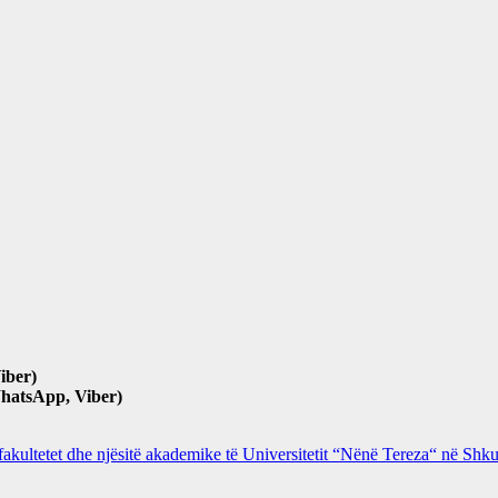
iber)
hatsApp, Viber)
 fakultetet dhe njësitë akademike të Universitetit “Nënë Tereza“ në Sh