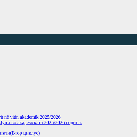
rit në vitin akademik 2025/2026
уни во академската 2025/2026 година.
зултати(Втор циклус)