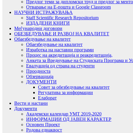
Предлог теми за дипломски труд и предлог за мент
Отварање на Е-пошта и Google Classroom
НАУЧНИ ИСТРАЖУВАЊА
Staff Scientific Research Repositorium
ИЗДАДЕНИ КНИГИ
Меѓународни договори
ОБЕЗБЕДУВАЊЕ И РАЗВОЈ НА КВАЛИТЕТ
Обаезбедување на квалитет
Обаезбедување на квалитет
Изработка на наставни програми
Процес на акредитација и реакредитација,
Анкета за Вреднување на Студиската Програма и У
Евалуација од страна на студенти
Проодноста
Обзервациаја
ДОКУМЕНТИ
Совет за обезбедување на квалитет
Регулатива за информации
Елаборат
Вести и настани
Документи
Академски календар УМТ 2019-2020
ИНФОРМАЦИИ ОД ЈАВЕН КАРАКТЕР
Основен Проект
Родова еднаквост