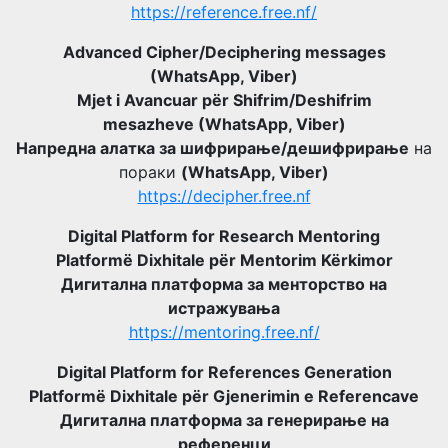
https://reference.free.nf/
Advanced Cipher/Deciphering messages
(WhatsApp, Viber)
Mjet i Avancuar për Shifrim/Deshifrim
mesazheve (WhatsApp, Viber)
Напредна алатка за шифрирање/дешифрирање
на
пораки
(WhatsApp, Viber)
https://decipher.free.nf
Digital Platform for Research Mentoring
Platformë Dixhitale për Mentorim Kërkimor
Дигитална платформа за менторство на
истражувања
https://mentoring.free.nf/
Digital Platform for References Generation
Platformë Dixhitale për Gjenerimin e Referencave
Дигитална платформа за генерирање на
референци