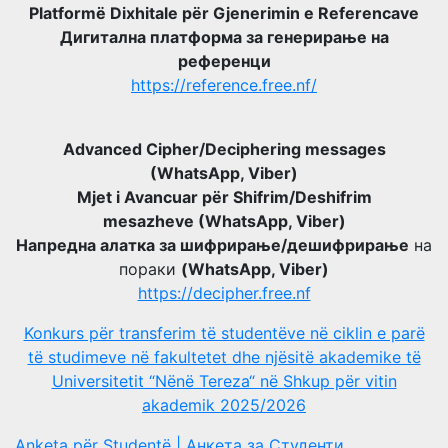
Platformë Dixhitale për Gjenerimin e Referencave
Дигитална платформа за генерирање на
референци
https://reference.free.nf/
Advanced Cipher/Deciphering messages
(WhatsApp, Viber)
Mjet i Avancuar për Shifrim/Deshifrim
mesazheve (WhatsApp, Viber)
Напредна алатка за шифрирање/дешифрирање
на
пораки
(WhatsApp, Viber)
https://decipher.free.nf
Konkurs për transferim të studentëve në ciklin e parë
të studimeve në fakultetet dhe njësitë akademike të
Universitetit “Nënë Tereza“ në Shkup për vitin
akademik 2025/2026
Anketa për Studentë | Анкета за Студенти