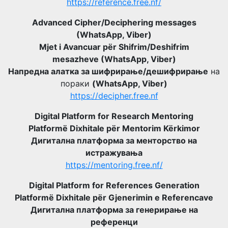
https://reference.free.nf/
Advanced Cipher/Deciphering messages
(WhatsApp, Viber)
Mjet i Avancuar për Shifrim/Deshifrim
mesazheve (WhatsApp, Viber)
Напредна алатка за шифрирање/дешифрирање
на
пораки
(WhatsApp, Viber)
https://decipher.free.nf
Digital Platform for Research Mentoring
Platformë Dixhitale për Mentorim Kërkimor
Дигитална платформа за менторство на
истражувања
https://mentoring.free.nf/
Digital Platform for References Generation
Platformë Dixhitale për Gjenerimin e Referencave
Дигитална платформа за генерирање на
референци