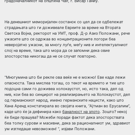
градоначалникот на општина Чair, г. Висар Ганиу.
На денешниот меморијален состанок со цел да се одбележат
страдањата што ги доживеале Евреите за време на Втората
Светска Војна, ректорот на УМТ, проф. Д-р Азиз Положани, рече
ужасите што се одржаa во концентрационите логори беа
неверојатнo ужасни, за многу луѓе, меѓу нив и интелектуалниот
слој на време, така што мора да се запомни дека овие
злосторства никогаш да не се случат повторно.
“Многумина што би рекле ова веќе не е можно! Еве каде лежи
опасноста. Така мислеа тогаш, со текот на времето и тие што
подоцна сами го доживеа холокаустот, но, исто така, дел од
нив, кои беа во синџирот на реализирањето на Холокаустот, дел
од германскиот народ, имено германските нацисти, како што
Хана Аренд констатирала во својата книга, “Ајтман во Ерусалим“,
каде што ќе ја дефинира како
баналност на злото
. Зошто? некој
ќе биде прашува? Можеби поради фактот дека злосторствата
беа толку сурови и масивни, дека за рационалниот ум, здравиот
ум изгледаше невозможен! “, изјави Положани.