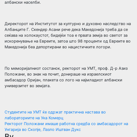
албански населби.
Директорот на Институтот за културно и духовно наследство на
Албанците Г. Скендер Асани рече дека Македонија треба да се
сеќава на холокаустот, бидејќи тоа е првата земја во светот за
искоренување на Евреите, затоа што 98 проценти од Евреите во
Македонија беа депортирани во нацистичките логори.
По меморијалниот состанок, ректорот на УМТ, проф. Д-р Азиз
Положани, во знак на почит, донираше на израелскиот
амбасадор Оријан, плакета со лого на најмладиот албански
универзитет во земјата.
Навигација
Студентите на УМТ ќе одржат практична настава во
лабораториите на Ука Комерц
на
Ректорот Положани имаше работна средба со амбасадорот на
Унгарија во Скопје, Лазло Иштван Дукс
By