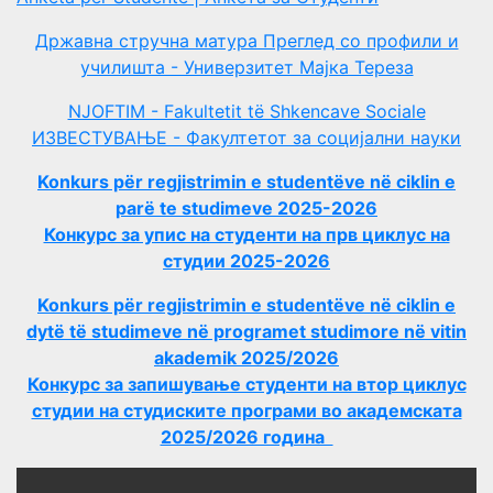
Државна стручна матура Преглед со профили и
училишта - Универзитет Мајка Тереза
NJOFTIM - Fakultetit të Shkencave Sociale
ИЗВЕСТУВАЊЕ - Факултетот за социјални науки
Konkurs për regjistrimin e studentëve në ciklin e
parë te studimeve 2025-2026
Конкурс за упис на студенти на прв циклус на
студии 2025-2026
Konkurs për regjistrimin e studentëve në ciklin e
dytë të studimeve në programet studimore në vitin
akademik 2025/2026
Конкурс за запишување студенти на втор циклус
студии на студиските програми во академската
2025/2026 година