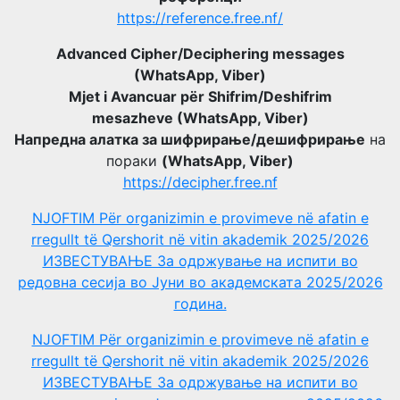
https://reference.free.nf/
Advanced Cipher/Deciphering messages
(WhatsApp, Viber)
Mjet i Avancuar për Shifrim/Deshifrim
mesazheve (WhatsApp, Viber)
Напредна алатка за шифрирање/дешифрирање
на
пораки
(WhatsApp, Viber)
https://decipher.free.nf
NJOFTIM Për organizimin e provimeve në afatin e
rregullt të Qershorit në vitin akademik 2025/2026
ИЗВЕСТУВАЊЕ За одржување на испити во
редовна сесија во Јуни во академската 2025/2026
година.
NJOFTIM Për organizimin e provimeve në afatin e
rregullt të Qershorit në vitin akademik 2025/2026
ИЗВЕСТУВАЊЕ За одржување на испити во