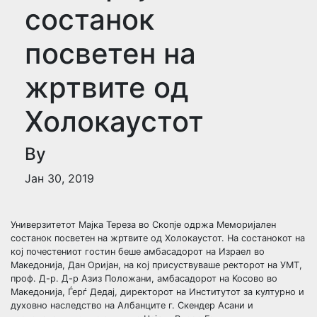
состанок
посветен на
жртвите од
Холокаустот
By
Јан 30, 2019
Универзитетот Мајка Тереза во Скопје одржа Меморијален
состанок посветен на жртвите од Холокаустот. На состанокот на
кој почестениот гостин беше амбасадорот на Израел во
Македонија, Дан Оријан, на кој присуствуваше ректорот на УМТ,
проф. Д-р. Д-р Азиз Положани, амбасадорот на Косово во
Македонија, Ѓерѓ Дедај, директорот на Институтот за културно и
духовно наследство на Албанците г. Скендер Асани и