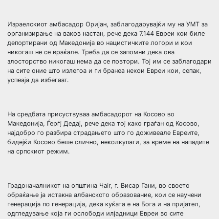
Израелскиот амбасадор Оријан, заблагодарувајќи му на УМТ за
организирање на ваков настан, рече дека 7.144 Евреи кои биле
депортирани од Македонија во нацистичките логори и кои
никогаш не се враќале. Треба да се запомни дека ова
злосторство никогаш нема да се повтори. Тој им се заблагодари
на сите оние што излегоа и ги бранеа некои Евреи кои, сепак,
успеаја да избегаат.
На средбата присуствуваа амбасадорот на Косово во
Македонија, Ѓерѓј Дедај, рече дека тој како граѓан од Косово,
најдобро го разбира страдањето што го доживеале Евреите,
бидејќи Косово беше слично, неколкупати, за време на нападите
на српскиот режим.
Градоначалникот на општина Чair, г. Висар Гани, во своето
обраќање ја истакна албанското образование, кои се научени
генерација по генерација, дека куќата е на Бога и на пријател,
одгледување која ги ослободи илјадници Евреи во сите