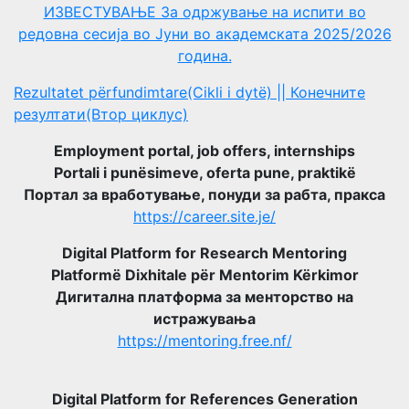
ИЗВЕСТУВАЊЕ За одржување на испити во
редовна сесија во Јуни во академската 2025/2026
година.
Rezultatet përfundimtare(Cikli i dytë) || Конечните
резултати(Втор циклус)
Employment portal, job offers, internships
Portali i punësimeve, oferta pune, praktikë
Портал за вработување, понуди за рабта, пракса
https://career.site.je/
Digital Platform for Research Mentoring
Platformë Dixhitale për Mentorim Kërkimor
Дигитална платформа за менторство на
истражувања
https://mentoring.free.nf/
Digital Platform for References Generation